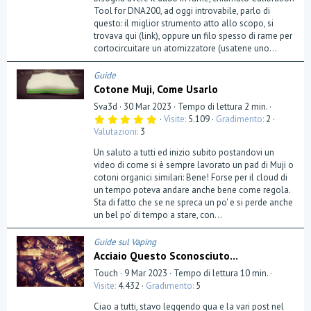
Tool for DNA200, ad oggi introvabile, parlo di
questo: il miglior strumento atto allo scopo, si
trovava qui (link), oppure un filo spesso di rame per
cortocircuitare un atomizzatore (usatene uno...
Guide
Cotone Muji, Come Usarlo
Sva3d
30 Mar 2023
Tempo di lettura 2 min.
5
Visite
5.109
Gradimento
2
,
Valutazioni
3
0
0
Un saluto a tutti ed inizio subito postandovi un
s
t
video di come si è sempre lavorato un pad di Muji o
e
cotoni organici similari: Bene! Forse per il cloud di
l
un tempo poteva andare anche bene come regola.
l
a
Sta di fatto che se ne spreca un po' e si perde anche
(
un bel po' di tempo a stare, con...
e
)
Guide sul Vaping
Acciaio Questo Sconosciuto...
Touch
9 Mar 2023
Tempo di lettura 10 min.
Visite
4.432
Gradimento
5
Ciao a tutti, stavo leggendo qua e la vari post nel