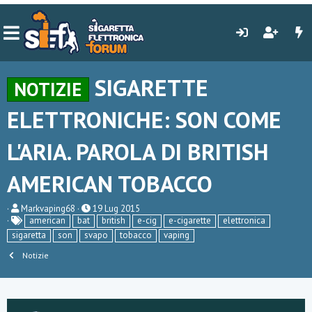
SIGARETTE
NOTIZIE
ELETTRONICHE: SON COME
L'ARIA. PAROLA DI BRITISH
AMERICAN TOBACCO
C
D
Markvaping68
19 Lug 2015
r
a
american
bat
british
e-cig
e-cigarette
elettronica
e
t
sigaretta
son
svapo
tobacco
vaping
a
a
t
d
Notizie
o
i
r
i
e
n
D
i
i
z