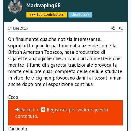
s
i
Markvaping68
c
o
u
SEF Top Contributors
Utente SEF
s
s
i
19 Lug 2015
#1
o
n
Oh finalmente qualche notizia interessante...
e
soprattutto quando partono dalla aziende come la
British American Tobacco, nota produttrice di
sigarette analogiche che arrivano ad ammettere che
mentre il fumo di sigaretta tradizionale provoca la
morte cellulare quasi completa delle cellule studiate
in vitro, le e-cig non provocano danni ai tessuti umani
anche dopo ore di esposizione continua.
Ecco
Accedi
o
Registrati
per vedere questo
contenuto.
l'articolo.