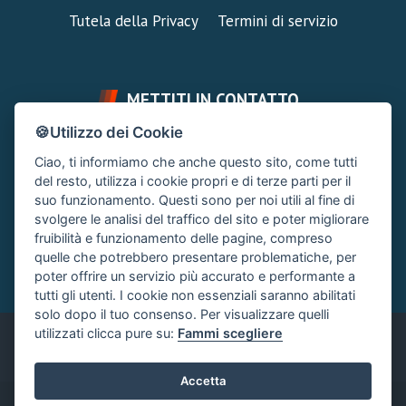
Tutela della Privacy
Termini di servizio
METTITI IN CONTATTO
🍪Utilizzo dei Cookie
FAI UNA DOMANDA
SUPPORTO FORUM
Ciao, ti informiamo che anche questo sito, come tutti
Chiedi un Consiglio
Area Ticket
del resto, utilizza i cookie propri e di terze parti per il
suo funzionamento. Questi sono per noi utili al fine di
CONTATTA L'AMMINISTRAZIONE
svolgere le analisi del traffico del sito e poter migliorare
Clicca quì
fruibilità e funzionamento delle pagine, compreso
quelle che potrebbero presentare problematiche, per
poter offrire un servizio più accurato e performante a
tutti gli utenti. I cookie non essenziali saranno abilitati
solo dopo il tuo consenso. Per visualizzare quelli
utilizzati clicca pure su:
Fammi scegliere
Italiano
Accetta