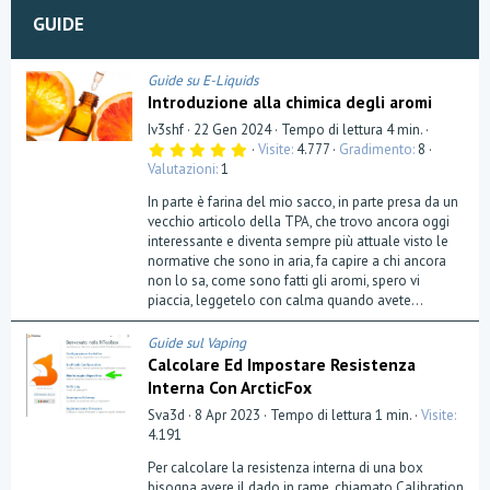
GUIDE
Guide su E-Liquids
Introduzione alla chimica degli aromi
Iv3shf
22 Gen 2024
Tempo di lettura 4 min.
5
Visite
4.777
Gradimento
8
,
Valutazioni
1
0
0
In parte è farina del mio sacco, in parte presa da un
s
t
vecchio articolo della TPA, che trovo ancora oggi
e
interessante e diventa sempre più attuale visto le
l
normative che sono in aria, fa capire a chi ancora
l
a
non lo sa, come sono fatti gli aromi, spero vi
(
piaccia, leggetelo con calma quando avete...
e
)
Guide sul Vaping
Calcolare Ed Impostare Resistenza
Interna Con ArcticFox
Sva3d
8 Apr 2023
Tempo di lettura 1 min.
Visite
4.191
Per calcolare la resistenza interna di una box
bisogna avere il dado in rame, chiamato Calibration