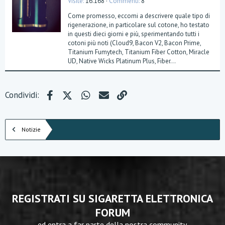
Visite
16.168
Commenti
8
Come promesso, eccomi a descrivere quale tipo di
rigenerazione, in particolare sul cotone, ho testato
in questi dieci giorni e più, sperimentando tutti i
cotoni più noti (Cloud9, Bacon V2, Bacon Prime,
Titanium Fumytech, Titanium Fiber Cotton, Miracle
UD, Native Wicks Platinum Plus, Fiber...
Facebook
X (Twitter)
WhatsApp
e-mail
Link
Condividi:
Notizie
REGISTRATI SU SIGARETTA ELETTRONICA
FORUM
ed entra a far parte della nostra community.