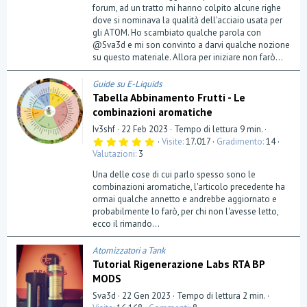
forum, ad un tratto mi hanno colpito alcune righe
dove si nominava la qualità dell'acciaio usata per
gli ATOM. Ho scambiato qualche parola con
@Sva3d e mi son convinto a darvi qualche nozione
su questo materiale. Allora per iniziare non farò...
Guide su E-Liquids
Tabella Abbinamento Frutti - Le
combinazioni aromatiche
Iv3shf
22 Feb 2023
Tempo di lettura 9 min.
5
Visite
17.017
Gradimento
14
,
Valutazioni
3
0
0
Una delle cose di cui parlo spesso sono le
s
t
combinazioni aromatiche, l'articolo precedente ha
e
ormai qualche annetto e andrebbe aggiornato e
l
probabilmente lo farò, per chi non l'avesse letto,
l
a
ecco il rimando...
(
e
)
Atomizzatori a Tank
Tutorial Rigenerazione Labs RTA BP
MODS
Sva3d
22 Gen 2023
Tempo di lettura 2 min.