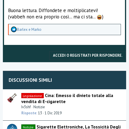
Buona lettura. Diffondete e moltiplicatevi!
(vabbeh non era proprio così... ma ci sta...
)
A
Barlex
e
Marko
p
p
r
e
z
ACCEDI O REGISTRATI PER RISPONDERE.
z
a
m
e
n
DISCUSSIONI SIMILI
t
i
:
Cina: Emesso il divieto totale alla
Legislazione
vendita di E-cigarette
Iv3shf
Notizie
Risposte
13
1 Dic 2019
Sigarette Elettroniche, La Tossicità Degli
Notizie