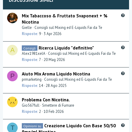
e
DISCUSSIONI SIMILI
Q
Mix Tabaccoso & Fruttato Svaponext + %
u
Nicotina
e
Gielle
Consigli sul Mixing ed E-Liquids Fai da Te
s
Risposte
9
3 Apr 2026
t
i
Q
Ricerca Liquido "definitivo"
Consigli
o
A
u
Alex1981xelA
Consigli sul Mixing ed E-Liquids Fai da Te
n
e
Risposte
7
20 Mag 2026
s
t
Q
Aiuto Mix Aroma Liquido Nicotina
P
i
u
prmarketing
Consigli sul Mixing ed E-Liquids Fai da Te
o
e
Risposte
14
28 Ago 2025
n
s
t
Problema Con Nicotina.
i
Gio567full
Smettere di Fumare
o
Risposte
2
10 Feb 2026
n
Q
Creazione Liquido Con Base 50/50
Opinioni su
T
u
9mg/ml Nicotina