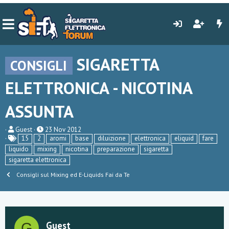
SIGARETTA
CONSIGLI
ELETTRONICA - NICOTINA
ASSUNTA
C
D
Guest
23 Nov 2012
r
a
15
2
aromi
base
diluizione
elettronica
eliquid
fare
e
t
liquido
mixing
nicotina
preparazione
sigaretta
a
a
sigaretta elettronica
t
d
o
i
Consigli sul Mixing ed E-Liquids Fai da Te
r
i
e
n
D
i
i
z
s
i
c
o
Guest
G
u