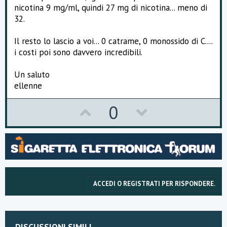
nicotina 9 mg/ml, quindi 27 mg di nicotina... meno di
32.
Il resto lo lascio a voi... 0 catrame, 0 monossido di C....
i costi poi sono davvero incredibili.
Un saluto
ellenne
U
D
0
p
o
v
w
o
n
t
v
ACCEDI O REGISTRATI PER RISPONDERE.
e
o
t