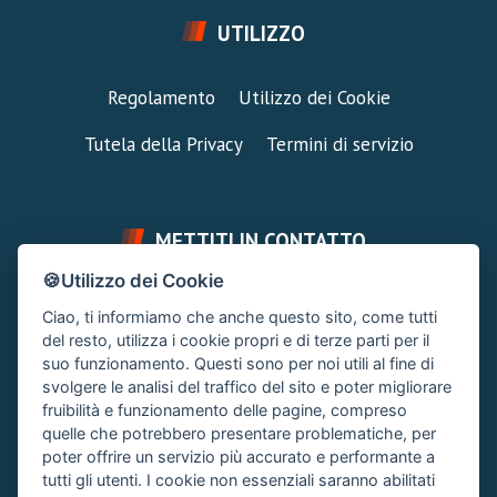
UTILIZZO
Regolamento
Utilizzo dei Cookie
Tutela della Privacy
Termini di servizio
METTITI IN CONTATTO
🍪Utilizzo dei Cookie
FAI UNA DOMANDA
SUPPORTO FORUM
Ciao, ti informiamo che anche questo sito, come tutti
Chiedi un Consiglio
Area Ticket
del resto, utilizza i cookie propri e di terze parti per il
suo funzionamento. Questi sono per noi utili al fine di
CONTATTA L'AMMINISTRAZIONE
svolgere le analisi del traffico del sito e poter migliorare
Clicca quì
fruibilità e funzionamento delle pagine, compreso
quelle che potrebbero presentare problematiche, per
poter offrire un servizio più accurato e performante a
tutti gli utenti. I cookie non essenziali saranno abilitati