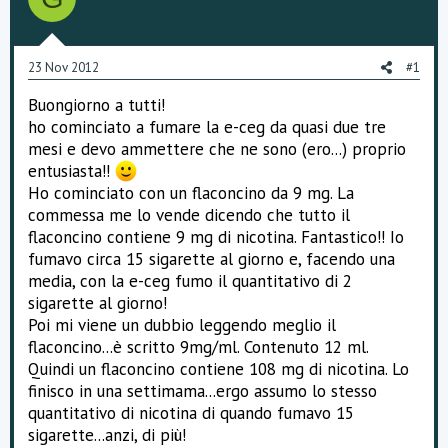
s
s
i
o
23 Nov 2012
#1
n
e
Buongiorno a tutti!
ho cominciato a fumare la e-ceg da quasi due tre
mesi e devo ammettere che ne sono (ero...) proprio
entusiasta!!
Ho cominciato con un flaconcino da 9 mg. La
commessa me lo vende dicendo che tutto il
flaconcino contiene 9 mg di nicotina. Fantastico!! Io
fumavo circa 15 sigarette al giorno e, facendo una
media, con la e-ceg fumo il quantitativo di 2
sigarette al giorno!
Poi mi viene un dubbio leggendo meglio il
flaconcino...è scritto 9mg/ml. Contenuto 12 ml.
Quindi un flaconcino contiene 108 mg di nicotina. Lo
finisco in una settimama...ergo assumo lo stesso
quantitativo di nicotina di quando fumavo 15
sigarette...anzi, di più!