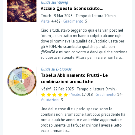
Guide sul Vaping
Acciaio Questo Sconosciuto...
Touch
9 Mar 2023
Tempo di lettura 10 min.
Visite
4.432
Gradimento
5
Ciao a tutti, stavo leggendo qua e la vari post nel
forum, ad un tratto mi hanno colpito alcune righe
dove si nominava la qualità dell'acciaio usata per
gli ATOM. Ho scambiato qualche parola con
@Sva3d e mi son convinto a darvi qualche nozione
su questo materiale. Allora per iniziare non farò...
Guide su E-Liquids
Tabella Abbinamento Frutti - Le
combinazioni aromatiche
Iv3shf
22 Feb 2023
Tempo di lettura 9 min.
5
Visite
17.018
Gradimento
14
,
Valutazioni
3
0
0
Una delle cose di cui parlo spesso sono le
s
t
combinazioni aromatiche, l'articolo precedente ha
e
ormai qualche annetto e andrebbe aggiornato e
l
probabilmente lo farò, per chi non l'avesse letto,
l
a
ecco il rimando...
(