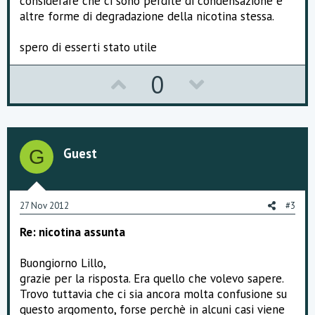
considerare che ci sono perdite di condensazione e
altre forme di degradazione della nicotina stessa.
spero di esserti stato utile
U
D
0
p
o
v
w
o
n
Guest
G
t
v
e
o
27 Nov 2012
#3
t
Re: nicotina assunta
e
Buongiorno Lillo,
grazie per la risposta. Era quello che volevo sapere.
Trovo tuttavia che ci sia ancora molta confusione su
questo argomento, forse perchè in alcuni casi viene