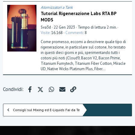
e
)
Atomizzatori a Tank
Tutorial Rigenerazione Labs RTA BP
MODS
Sva3d
22 Gen 2023
Tempo di lettura 2 min.
Visite
16.168
Commenti
8
Come promesso, eccomi a descrivere quale tipo di
rigenerazione, in particolare sul cotone, ho testato
in questi dieci giorni e più, sperimentando tutti i
cotoni più noti (Cloud9, Bacon V2, Bacon Prime,
Titanium Fumytech, Titanium Fiber Cotton, Miracle
UD, Native Wicks Platinum Plus, Fiber...
Facebook
X (Twitter)
WhatsApp
e-mail
Link
Condividi:
Consigli sul Mixing ed E-Liquids Fai da Te