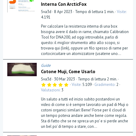
Interna Con ArcticFox
Sva3d
8 Apr 2023
Tempo di lettura 1 min.
Visite
4.191
Per calcolare la resistenza interna di una box
bisogna avere il dado in rame, chiamato Calibration
Tool for DNA200, ad oggi introvabile, parlo di
questo: il miglior strumento atto allo scopo, si
trovava qui (link), oppure un filo spesso di rame per
cortocircuitare un atomizzatore (usatene uno...
Guide
Cotone Muji, Come Usarlo
Sva3d
30 Mar 2023
Tempo di lettura 2 min.
5
Visite
5.109
Gradimento
2
,
Valutazioni
3
0
0
Un saluto a tutti ed inizio subito postandovi un
s
t
video di come si è sempre lavorato un pad di Muji o
e
cotoni organici similari: Bene! Forse per il cloud di
l
un tempo poteva andare anche bene come regola.
l
a
Sta di fatto che se ne spreca un po' e si perde anche
(
un bel po' di tempo a stare, con...
e
)