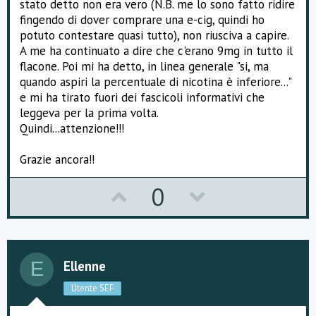
stato detto non era vero (N.B. me lo sono fatto ridire
fingendo di dover comprare una e-cig, quindi ho
potuto contestare quasi tutto), non riusciva a capire.
A me ha continuato a dire che c'erano 9mg in tutto il
flacone. Poi mi ha detto, in linea generale "si, ma
quando aspiri la percentuale di nicotina è inferiore..."
e mi ha tirato fuori dei fascicoli informativi che
leggeva per la prima volta.
Quindi...attenzione!!!
Grazie ancora!!
U
D
0
p
o
v
w
o
n
Ellenne
E
t
v
Utente SEF
e
o