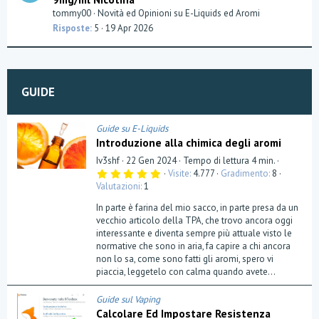
e
tommy00
Novità ed Opinioni su E-Liquids ed Aromi
s
Risposte
5
19 Apr 2026
t
i
o
n
GUIDE
Guide su E-Liquids
Introduzione alla chimica degli aromi
Iv3shf
22 Gen 2024
Tempo di lettura 4 min.
5
Visite
4.777
Gradimento
8
,
Valutazioni
1
0
0
In parte è farina del mio sacco, in parte presa da un
s
t
vecchio articolo della TPA, che trovo ancora oggi
e
interessante e diventa sempre più attuale visto le
l
normative che sono in aria, fa capire a chi ancora
l
a
non lo sa, come sono fatti gli aromi, spero vi
(
piaccia, leggetelo con calma quando avete...
e
)
Guide sul Vaping
Calcolare Ed Impostare Resistenza