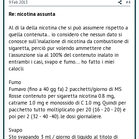
9 Feb 2013
#4
t
Re: nicotina assunta
e
Al di la della nicotina che si può assumere rispetto a
quella contenuta... io considero che nessun dato si
conosce sull'inalazione di nicotina da combustione di
sigaretta, perciò pur volendo ammettere che
l'assunzione sia al 100% del contenuto inalato in
entrambi i casi, svapo e fumo.... ho fatto i miei
calocli.
Fumo
Fumavo (fino a 40 gg fa) 2 pacchetti/giorno di MS
Rosse contenuto per sigaretta nicotina 0.8 mg,
catrame 1.0 mg e monossido di C 1.0 mg. Quindi per
pacchetto tutto moltiplicato per 20 (16 - 20 - 20) e
poi per 2 (32 - 40 -40)..le dosi giornaliere.
Svapo
Sto svapando 3 ml / giorno di liquido al titolo di