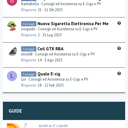
B
u
Barbabella
Consigli ed Assistenza su E-Cigs e PV
n
e
Risposte
21
11 Ott 2025
s
t
Q
Nuova Sigaretta Elettronica Per Me
Consigli
i
u
sorguido
Consigli ed Assistenza su E-Cigs e PV
o
e
Risposte
2
21 Lug 2025
n
s
t
Q
Coil GTX RBA
Consigli
i
u
eliot68
Consigli ed Assistenza su E-Cigs e PV
o
e
Risposte
14
3 Ago 2025
n
s
t
Q
Quale E-cig
Consigli
L
i
u
Lor
Consigli ed Assistenza su E-Cigs e PV
o
e
Risposte
18
22 Feb 2025
n
s
t
i
o
GUIDE
n
Guide su E-Liquids