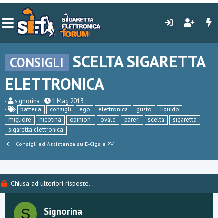
SCELTA SIGARETTA
CONSIGLI
ELETTRONICA
C
D
signorina
1 Mag 2013
r
a
batteria
consigli
ego
elettronica
gusto
liquido
e
t
migliore
nicotina
opinioni
ovale
pareri
scelta
sigaretta
a
a
sigaretta elettronica
t
d
o
i
Consigli ed Assistenza su E-Cigs e PV
r
i
e
n
D
i
i
z
s
i
Chiusa ad ulteriori risposte.
c
o
u
s
s
Signorina
S
i