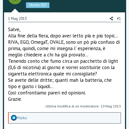
o
Utente SEF
n
e
1 Mag 2013
#1
Salve,
Alla fine della fiera, dopo aver letto più e più topic...
RIVA, EGO, OmegaT, OVALE, sono un pò più confuso di
prima, quindi, come mi insegna l' esperienza, è
meglio chiedere a chi ha già provato...
Tenendo conto che fumo circa un pacchetto di light
(0,6 di nicotina) al giorno e vorrei sostituirle con la
sigaretta elettronica quale mi consigliate?
Se avete delle dritte; quanti mah la batteria, che
tipo e gusto i liquidi...
Così confrontiamo pareri ed opinioni.
Grazie.
Ultima modifica di un moderatore:
10 Mag 2013
A
Marko
p
p