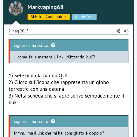
o
n
Markvaping68
t
v
SEF Top Contributors
Utente SEF
e
o
2 Mag 2013
#6
t
signorina ha scritto:
e
...come fai a mettere il link utilizzando "qui"?
1) Seleziono la parola QUI
2) Clicco sull'icona che rappresenta un globo
terrestre con una catena
3) Nella scheda che si apre scrivo semplicemente il
link
signorina ha scritto:
Mmm...ma il link che mi hai consigliato è doppio?