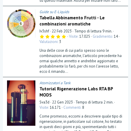
su questo materiale. Allora per iniziare non farò...
Guide su E-Liquids
Tabella Abbinamento Frutti - Le
combinazioni aromatiche
Iv3shf
22 Feb 2023
Tempo di lettura 9 min.
5
Visite
17.025
Gradimento
14
,
Valutazioni
3
0
0
Una delle cose di cui parlo spesso sono le
s
t
combinazioni aromatiche, l'articolo precedente ha
e
ormai qualche annetto e andrebbe aggiornato e
l
probabilmente lo farò, per chi non l'avesse letto,
l
a
ecco il rimando...
(
e
)
Atomizzatori a Tank
Tutorial Rigenerazione Labs RTA BP
MODS
Sva3d
22 Gen 2023
Tempo di lettura 2 min.
Visite
16.171
Commenti
8
Come promesso, eccomi a descrivere quale tipo di
rigenerazione, in particolare sul cotone, ho testato
in questi dieci giorni e più, sperimentando tutti i