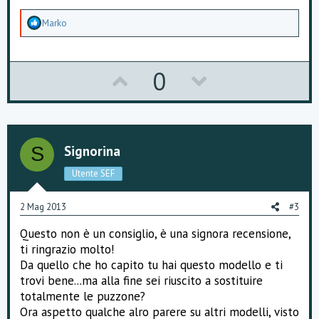
A
Marko
p
p
r
e
U
D
0
z
z
p
o
a
m
v
w
e
n
o
n
t
Signorina
S
i
t
v
:
Utente SEF
e
o
2 Mag 2013
#3
t
Questo non è un consiglio, è una signora recensione,
e
ti ringrazio molto!
Da quello che ho capito tu hai questo modello e ti
trovi bene...ma alla fine sei riuscito a sostituire
totalmente le puzzone?
Ora aspetto qualche alro parere su altri modelli, visto