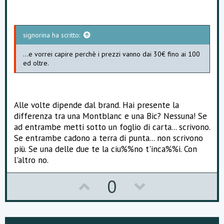
signorina ha scritto:
...e vorrei capire perchè i prezzi vanno dai 30€ fino ai 100
ed oltre.
Alle volte dipende dal brand. Hai presente la
differenza tra una Montblanc e una Bic? Nessuna! Se
ad entrambe metti sotto un foglio di carta... scrivono.
Se entrambe cadono a terra di punta... non scrivono
più. Se una delle due te la ciu%%no t'inca%%i. Con
l'altro no.
U
D
0
p
o
v
w