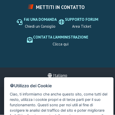
METTITI IN CONTATTO
FAI UNA DOMANDA
SUPPORTO FORUM
Chiedi un Consiglio
Area Ticket
CONTATTA L'AMMINISTRAZIONE
Clicca quì
Italiano
🍪Utilizzo dei Cookie
Ciao, ti informiamo che anche questo sito, come tutti del
®
Community platform by XenForo
© 2010-2024 XenForo Ltd.
|
resto, utilizza i cookie propri e di terze parti per il suo
Xenforo Add-ons
© by ©XenTR
|
Xenforo Add-ons
© by ©XenTR
funzionamento. Questi sono per noi utili al fine di
|
Add-ons by ThemeHouse
svolgere le analisi del traffico del sito e poter migliorare