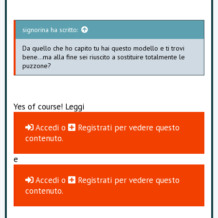
signorina ha scritto:
Da quello che ho capito tu hai questo modello e ti trovi
bene...ma alla fine sei riuscito a sostituire totalmente le
puzzone?
Yes of course! Leggi
Accedi
o
Registrati
per vedere questo
contenuto.
e
Accedi
o
Registrati
per vedere questo
contenuto.