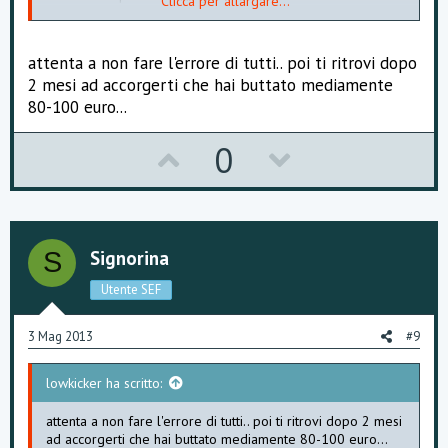
Clicca per allargare...
Se avete delle dritte; quanti mah la batteria, che tipo e
gusto i liquidi...
Così confrontiamo pareri ed opinioni.
attenta a non fare l'errore di tutti.. poi ti ritrovi dopo
Grazie.
2 mesi ad accorgerti che hai buttato mediamente
80-100 euro...
U
D
0
p
o
v
w
o
n
Signorina
S
t
v
Utente SEF
e
o
3 Mag 2013
#9
t
lowkicker ha scritto:
e
attenta a non fare l'errore di tutti.. poi ti ritrovi dopo 2 mesi
ad accorgerti che hai buttato mediamente 80-100 euro...