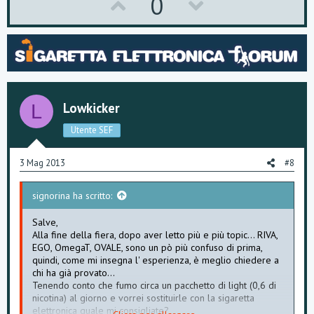
U
D
0
p
o
v
w
o
n
t
v
Lowkicker
L
e
o
Utente SEF
t
e
3 Mag 2013
#8
signorina ha scritto:
Salve,
Alla fine della fiera, dopo aver letto più e più topic... RIVA,
EGO, OmegaT, OVALE, sono un pò più confuso di prima,
quindi, come mi insegna l' esperienza, è meglio chiedere a
chi ha già provato...
Tenendo conto che fumo circa un pacchetto di light (0,6 di
nicotina) al giorno e vorrei sostituirle con la sigaretta
elettronica quale mi consigliate?