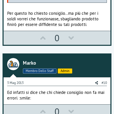
Per questo ho chiesto consiglio...ma più che per i
soldi vorrei che funzionasse, sbagliando prodotto
finirò per essere diffidente su tali prodotti.
U
D
0
p
o
v
w
o
n
Marko
t
v
Membro Dello Staff
Admin
e
o
3 Mag 2013
#10
t
Ed infatti si dice che chi chiede consiglio non fa mai
e
errori. :smile:
U
D
0