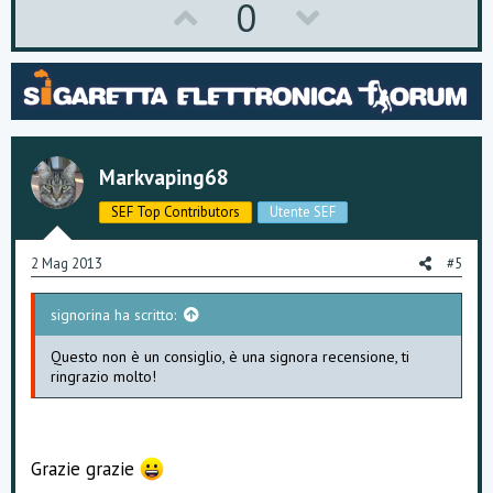
U
D
0
p
o
v
w
o
n
t
v
Markvaping68
e
o
SEF Top Contributors
Utente SEF
t
e
2 Mag 2013
#5
signorina ha scritto:
Questo non è un consiglio, è una signora recensione, ti
ringrazio molto!
Grazie grazie