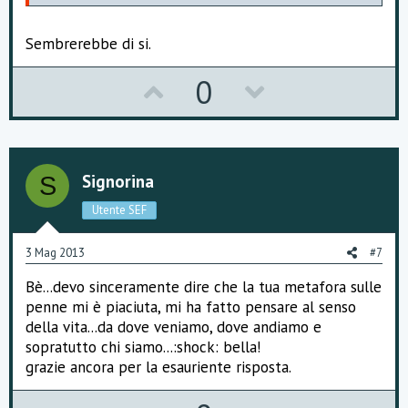
Sembrerebbe di si.
U
D
0
p
o
v
w
o
n
Signorina
S
t
v
Utente SEF
e
o
3 Mag 2013
#7
t
Bè...devo sinceramente dire che la tua metafora sulle
e
penne mi è piaciuta, mi ha fatto pensare al senso
della vita...da dove veniamo, dove andiamo e
sopratutto chi siamo...:shock: bella!
grazie ancora per la esauriente risposta.