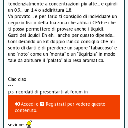
tendenzialmente a concentrazioni più alte... e quindi
un 0.9... un 1.4 o addirittura 1.8.
Va provato... e per farlo ti consiglio di individuare un
negozio fisico della tua zona che abbia i CE5+ e che
ti possa permettere di provare anche i liquidi.
Gusti dei liquidi. Eh eh... anche per questo dipende...
Considerando un kit doppio l'unico consiglio che mi
sento di darti è di prendere un sapore "tabaccoso" e
uno "noto" come un "menta" o un "liquirizia" in modo
tale da abituare il "palato" alla resa aromatica.
Ciao ciao
---
p.s. ricordati di presentarti al forum in
Accedi
o
Registrati
per vedere questo
contenuto.
sezione.