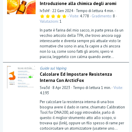
Introduzione alla chimica degli aromi
Iv3shf
22 Gen 2024
Tempo di lettura 4 min.
5
Visite
4.778
Gradimento
8
,
Valutazioni
1
0
0
In parte è farina del mio sacco, in parte presa da un
s
t
vecchio articolo della TPA, che trovo ancora oggi
e
interessante e diventa sempre più attuale visto le
l
normative che sono in aria, fa capire a chi ancora
l
a
non lo sa, come sono fatti gli aromi, spero vi
(
piaccia, leggetelo con calma quando avete...
e
)
Guide sul Vaping
Calcolare Ed Impostare Resistenza
Interna Con ArcticFox
Sva3d
8 Apr 2023
Tempo di lettura 1 min.
Visite
4.193
Per calcolare la resistenza interna di una box
bisogna avere il dado in rame, chiamato Calibration
Tool for DNA200, ad oggi introvabile, parlo di
questo: il miglior strumento atto allo scopo, si
trovava qui (link), oppure un filo spesso di rame per
cortocircuitare un atomizzatore (usatene uno...