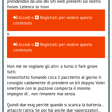
prendendoli da uno dei siti web presenti sul nostro
forum. L'elenco lo trovi
Accedi
o
Registrati
per vedere questo
contenuto.
o
Accedi
o
Registrati
per vedere questo
contenuto.
.
Non me ne vogliano gli altri: a turno li farò girare
tutti.
Innanzitutto fumando circa 1 pacchetto al giorno ti
consiglio caldamente di prendere un kit doppio. Voler
smettere con le puzzone comporta il minimo
impegno di... non rimanere mai senza.
Quindi due esig perché quando si scarica la batteria...
attacchi l'altra. Se poi hai anche due vaporizzatori...