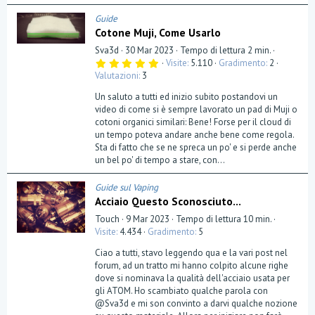
Guide
Cotone Muji, Come Usarlo
Sva3d
30 Mar 2023
Tempo di lettura 2 min.
5
Visite
5.110
Gradimento
2
,
Valutazioni
3
0
0
Un saluto a tutti ed inizio subito postandovi un
s
t
video di come si è sempre lavorato un pad di Muji o
e
cotoni organici similari: Bene! Forse per il cloud di
l
un tempo poteva andare anche bene come regola.
l
a
Sta di fatto che se ne spreca un po' e si perde anche
(
un bel po' di tempo a stare, con...
e
)
Guide sul Vaping
Acciaio Questo Sconosciuto...
Touch
9 Mar 2023
Tempo di lettura 10 min.
Visite
4.434
Gradimento
5
Ciao a tutti, stavo leggendo qua e la vari post nel
forum, ad un tratto mi hanno colpito alcune righe
dove si nominava la qualità dell'acciaio usata per
gli ATOM. Ho scambiato qualche parola con
@Sva3d e mi son convinto a darvi qualche nozione