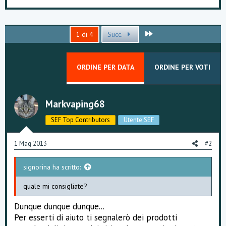
r
e
z
z
Ultimo
1 di 4
Succ.
a
m
e
n
ORDINE PER DATA
ORDINE PER VOTI
t
i
:
Markvaping68
SEF Top Contributors
Utente SEF
1 Mag 2013
#2
signorina ha scritto:
quale mi consigliate?
Dunque dunque dunque...
Per esserti di aiuto ti segnalerò dei prodotti