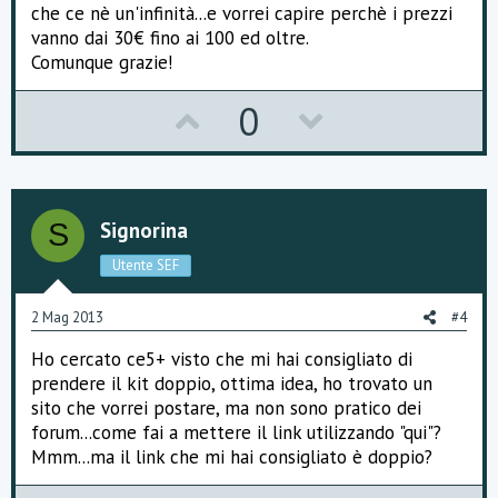
che ce nè un'infinità...e vorrei capire perchè i prezzi
vanno dai 30€ fino ai 100 ed oltre.
Comunque grazie!
U
D
0
p
o
v
w
o
n
Signorina
S
t
v
Utente SEF
e
o
2 Mag 2013
#4
t
Ho cercato ce5+ visto che mi hai consigliato di
e
prendere il kit doppio, ottima idea, ho trovato un
sito che vorrei postare, ma non sono pratico dei
forum...come fai a mettere il link utilizzando "qui"?
Mmm...ma il link che mi hai consigliato è doppio?