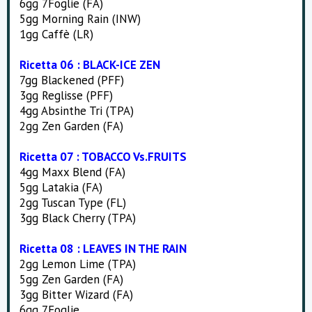
6gg 7Foglie (FA)
5gg Morning Rain (INW)
1gg Caffè (LR)
Ricetta 06 : BLACK-ICE ZEN
7gg Blackened (PFF)
3gg Reglisse (PFF)
4gg Absinthe Tri (TPA)
2gg Zen Garden (FA)
Ricetta 07 : TOBACCO Vs.FRUITS
4gg Maxx Blend (FA)
5gg Latakia (FA)
2gg Tuscan Type (FL)
3gg Black Cherry (TPA)
Ricetta 08 : LEAVES IN THE RAIN
2gg Lemon Lime (TPA)
5gg Zen Garden (FA)
3gg Bitter Wizard (FA)
6gg 7Foglie