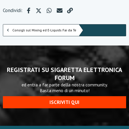
Facebook
X (Twitter)
WhatsApp
e-mail
Link
Condividi:
Consigli sul Mixing ed E-Liquids Fai da Te
REGISTRATI SU SIGARETTA ELETTRONICA
FORUM
ed entra a far parte della nostra community.
Basta meno di un minuto!
ISCRIVITI QUI