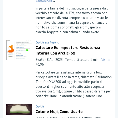
Valutazioni
1
0
0
In parte è farina del mio sacco, in parte presa da un
s
t
vecchio articolo della TPA, che trovo ancora oggi
e
interessante e diventa sempre più attuale visto le
l
normative che sono in aria, fa capire a chi ancora
l
a
non lo sa, come sono fatti gli aromi, spero vi
(
piaccia, leggetelo con calma quando avete...
e
)
Guide sul Vaping
Calcolare Ed Impostare Resistenza
Interna Con ArcticFox
Sva3d
8 Apr 2023
Tempo di lettura 1 min.
Visite
4.196
Per calcolare la resistenza interna di una box
bisogna avere il dado in rame, chiamato Calibration
Tool for DNA200, ad oggi introvabile, parlo di
questo: il miglior strumento atto allo scopo, si
trovava qui (link), oppure un filo spesso di rame per
cortocircuitare un atomizzatore (usatene uno...
Guide
Cotone Muji, Come Usarlo