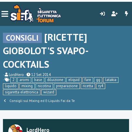
[RICETTE]
CONSIGLI
GIOBOLOT'S SVAPO-
COCKTAILS
C
D
LordHero
12 Set 2014
r
a
2
aromi
base
diluizione
eliquid
fare
gg
latakia
e
t
liquido
mixing
nicotina
preparazione
ricetta
ry4
a
a
sigaretta elettronica
wizard
t
d
o
i
Consigli sul Mixing ed E-Liquids Fai da Te
r
i
e
n
D
i
i
z
s
i
c
o
LordHero
u