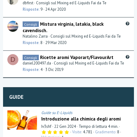
u
dbfirst
Consigli sul Mixing ed E-Liquids Fai da Te
o
e
Risposte
9
24 Apr 2020
n
s
t
Q
Mistura virginia, latakia, black
Consigli
i
u
cavendisch.
o
e
Natalino Zarra
Consigli sul Mixing ed E-Liquids Fai da Te
n
s
Risposte
8
29 Mar 2020
t
i
Q
Ricette aromi Vaporart/FlavourArt
Consigli
o
D
u
daniel200497.da
Consigli sul Mixing ed E-Liquids Fai da Te
n
e
Risposte
4
3 Dic 2019
s
t
i
o
GUIDE
n
Guide su E-Liquids
Introduzione alla chimica degli aromi
Iv3shf
22 Gen 2024
Tempo di lettura 4 min.
5
Visite
4.781
Gradimento
8
,