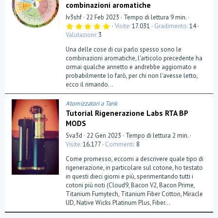
combinazioni aromatiche
Iv3shf
22 Feb 2023
Tempo di lettura 9 min.
5
Visite
17.031
Gradimento
14
,
Valutazioni
3
0
0
Una delle cose di cui parlo spesso sono le
s
t
combinazioni aromatiche, l'articolo precedente ha
e
ormai qualche annetto e andrebbe aggiornato e
l
probabilmente lo farò, per chi non l'avesse letto,
l
a
ecco il rimando...
(
e
)
Atomizzatori a Tank
Tutorial Rigenerazione Labs RTA BP
MODS
Sva3d
22 Gen 2023
Tempo di lettura 2 min.
Visite
16.177
Commenti
8
Come promesso, eccomi a descrivere quale tipo di
rigenerazione, in particolare sul cotone, ho testato
in questi dieci giorni e più, sperimentando tutti i
cotoni più noti (Cloud9, Bacon V2, Bacon Prime,
Titanium Fumytech, Titanium Fiber Cotton, Miracle
UD, Native Wicks Platinum Plus, Fiber...