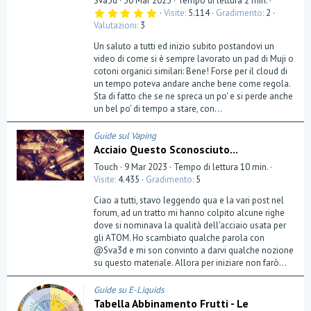
Sva3d
30 Mar 2023
Tempo di lettura 2 min.
5
Visite
5.114
Gradimento
2
,
Valutazioni
3
0
0
Un saluto a tutti ed inizio subito postandovi un
s
t
video di come si è sempre lavorato un pad di Muji o
e
cotoni organici similari: Bene! Forse per il cloud di
l
un tempo poteva andare anche bene come regola.
l
a
Sta di fatto che se ne spreca un po' e si perde anche
(
un bel po' di tempo a stare, con...
e
)
Guide sul Vaping
Acciaio Questo Sconosciuto...
Touch
9 Mar 2023
Tempo di lettura 10 min.
Visite
4.435
Gradimento
5
Ciao a tutti, stavo leggendo qua e la vari post nel
forum, ad un tratto mi hanno colpito alcune righe
dove si nominava la qualità dell'acciaio usata per
gli ATOM. Ho scambiato qualche parola con
@Sva3d e mi son convinto a darvi qualche nozione
su questo materiale. Allora per iniziare non farò...
Guide su E-Liquids
Tabella Abbinamento Frutti - Le