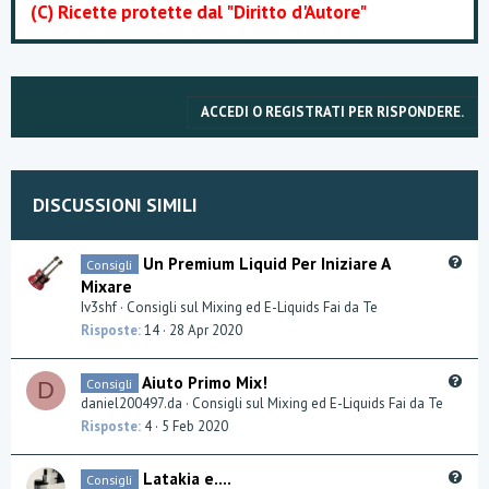
(C) Ricette protette dal "Diritto d'Autore"
ACCEDI O REGISTRATI PER RISPONDERE.
DISCUSSIONI SIMILI
Q
Un Premium Liquid Per Iniziare A
Consigli
u
Mixare
e
Iv3shf
Consigli sul Mixing ed E-Liquids Fai da Te
s
Risposte
14
28 Apr 2020
t
i
Q
Aiuto Primo Mix!
Consigli
o
D
u
daniel200497.da
Consigli sul Mixing ed E-Liquids Fai da Te
n
e
Risposte
4
5 Feb 2020
s
t
Q
Latakia e....
Consigli
i