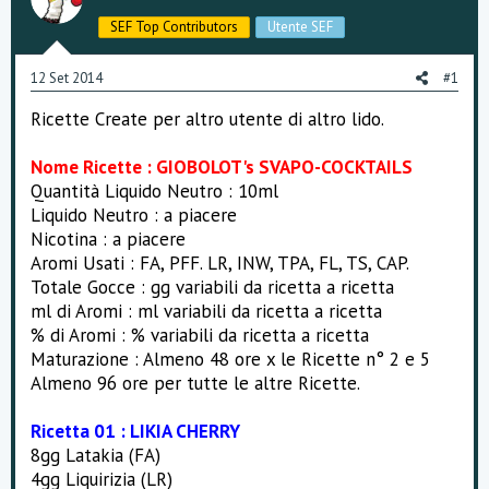
s
SEF Top Contributors
Utente SEF
s
i
o
12 Set 2014
#1
n
e
Ricette Create per altro utente di altro lido.
Nome Ricette : GIOBOLOT's SVAPO-COCKTAILS
Quantità Liquido Neutro : 10ml
Liquido Neutro : a piacere
Nicotina : a piacere
Aromi Usati : FA, PFF. LR, INW, TPA, FL, TS, CAP.
Totale Gocce : gg variabili da ricetta a ricetta
ml di Aromi : ml variabili da ricetta a ricetta
% di Aromi : % variabili da ricetta a ricetta
Maturazione : Almeno 48 ore x le Ricette n° 2 e 5
Almeno 96 ore per tutte le altre Ricette.
Ricetta 01 : LIKIA CHERRY
8gg Latakia (FA)
4gg Liquirizia (LR)