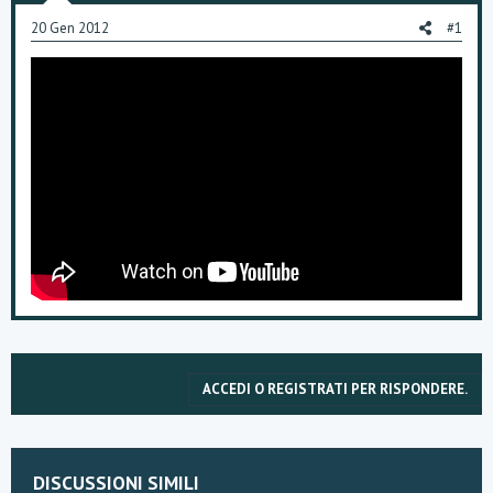
o
20 Gen 2012
#1
n
e
ACCEDI O REGISTRATI PER RISPONDERE.
DISCUSSIONI SIMILI