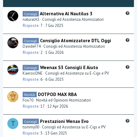
Q
Alternativa Al Nautilus 3
Consigli
u
naturalAS
Consigli ed Assistenza Atomizzatori
e
Risposte
7
7 Giu 2025
s
t
Q
Consiglio Atomizzatore DTL Oggi
Consigli
i
u
DavideF74
Consigli ed Assistenza Atomizzatori
o
e
Risposte
2
1 Giu 2026
n
s
t
Q
Weenax S3 Consigli E Aiuto
Consigli
i
u
KaerosONE
Consigli ed Assistenza su E-Cigs e PV
o
e
Risposte
6
6 Giu 2025
n
s
t
DOTPOD MAX RBA
Novità
i
Fox70
Novità ed Opinioni Atomizzatori
o
Risposte
17
12 Apr 2026
n
Q
Prestazioni Wenax Evo
Consigli
T
u
tommy00
Consigli ed Assistenza su E-Cigs e PV
e
Risposte
5
13 Gen 2025