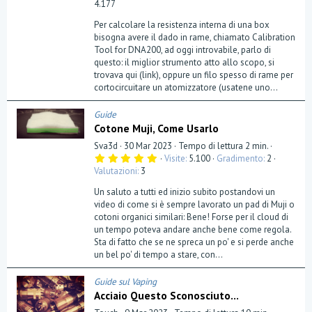
4.177
Per calcolare la resistenza interna di una box
bisogna avere il dado in rame, chiamato Calibration
Tool for DNA200, ad oggi introvabile, parlo di
questo: il miglior strumento atto allo scopo, si
trovava qui (link), oppure un filo spesso di rame per
cortocircuitare un atomizzatore (usatene uno...
Guide
Cotone Muji, Come Usarlo
Sva3d
30 Mar 2023
Tempo di lettura 2 min.
5
Visite
5.100
Gradimento
2
,
Valutazioni
3
0
0
Un saluto a tutti ed inizio subito postandovi un
s
t
video di come si è sempre lavorato un pad di Muji o
e
cotoni organici similari: Bene! Forse per il cloud di
l
un tempo poteva andare anche bene come regola.
l
a
Sta di fatto che se ne spreca un po' e si perde anche
(
un bel po' di tempo a stare, con...
e
)
Guide sul Vaping
Acciaio Questo Sconosciuto...