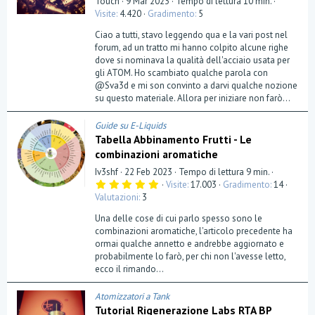
Touch
9 Mar 2023
Tempo di lettura 10 min.
Visite
4.420
Gradimento
5
Ciao a tutti, stavo leggendo qua e la vari post nel
forum, ad un tratto mi hanno colpito alcune righe
dove si nominava la qualità dell'acciaio usata per
gli ATOM. Ho scambiato qualche parola con
@Sva3d e mi son convinto a darvi qualche nozione
su questo materiale. Allora per iniziare non farò...
Guide su E-Liquids
Tabella Abbinamento Frutti - Le
combinazioni aromatiche
Iv3shf
22 Feb 2023
Tempo di lettura 9 min.
5
Visite
17.003
Gradimento
14
,
Valutazioni
3
0
0
Una delle cose di cui parlo spesso sono le
s
t
combinazioni aromatiche, l'articolo precedente ha
e
ormai qualche annetto e andrebbe aggiornato e
l
probabilmente lo farò, per chi non l'avesse letto,
l
a
ecco il rimando...
(
e
)
Atomizzatori a Tank
Tutorial Rigenerazione Labs RTA BP