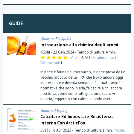
s
t
i
o
GUIDE
n
Guide su E-Liquids
Introduzione alla chimica degli aromi
Iv3shf
22 Gen 2024
Tempo di lettura 4 min.
5
Visite
4.763
Gradimento
8
,
Valutazioni
1
0
0
In parte è farina del mio sacco, in parte presa da un
s
t
vecchio articolo della TPA, che trovo ancora oggi
e
interessante e diventa sempre più attuale visto le
l
normative che sono in aria, fa capire a chi ancora
l
a
non lo sa, come sono fatti gli aromi, spero vi
(
piaccia, leggetelo con calma quando avete...
e
)
Guide sul Vaping
Calcolare Ed Impostare Resistenza
Interna Con ArcticFox
Sva3d
8 Apr 2023
Tempo di lettura 1 min.
Visite