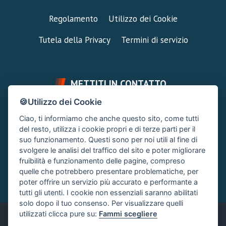
Regolamento
Utilizzo dei Cookie
Tutela della Privacy
Termini di servizio
METTITI IN CONTATTO
🍪Utilizzo dei Cookie
FAI UNA DOMANDA
SUPPORTO FORUM
Ciao, ti informiamo che anche questo sito, come tutti
Chiedi un Consiglio
Area Ticket
del resto, utilizza i cookie propri e di terze parti per il
suo funzionamento. Questi sono per noi utili al fine di
CONTATTA L'AMMINISTRAZIONE
svolgere le analisi del traffico del sito e poter migliorare
Clicca quì
fruibilità e funzionamento delle pagine, compreso
quelle che potrebbero presentare problematiche, per
poter offrire un servizio più accurato e performante a
tutti gli utenti. I cookie non essenziali saranno abilitati
solo dopo il tuo consenso. Per visualizzare quelli
utilizzati clicca pure su:
Fammi scegliere
Italiano