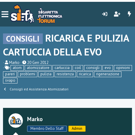
RICARICA E PULIZIA
CONSIGLI
CARTUCCIA DELLA EVO
C
D
Marko
20 Gen 2012
r
a
atom
atomizzatore
cartuccia
coil
consigli
evo
opinioni
e
t
pareri
problemi
pulizia
resistenza
ricarica
rigenerazione
a
a
svapo
t
d
o
i
Consigli ed Assistenza Atomizzatori
r
i
e
n
D
i
i
z
s
i
c
o
Marko
u
s
Membro Dello Staff
Admin
s
i