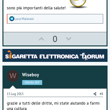
sono più importanti della salute!
A
Luca Malavasi
p
p
r
e
U
D
0
z
z
p
o
a
m
v
w
e
n
o
n
t
i
t
v
:
Wiseboy
W
e
o
Utente SEF
t
e
15 Lug 2015
#8
grazie a tutti delle dritte, mi state aiutando a farmi
una cultura.