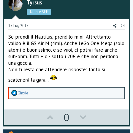
o
n
Tyrsus
t
v
Utente SEF
e
o
15 Lug 2015
#4
t
Se prendi il Nautilus, prendilo mini: Altrettanto
e
valido è il GS Air M (4ml). Anche l'eGo One Mega (solo
atom) è buonissimo, e se vuoi, ci potrai fare anche
sub-ohm. Tutti + o - sotto i 20€ e che non perdono
una goccia.
Non ti resta che attendere risposte: tanto si
scatenerà la gara...
A
Ginxie
p
p
r
e
U
D
0
z
z
p
o
a
m