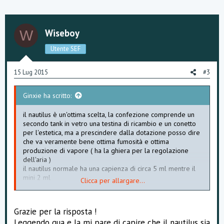
p
o
v
w
o
n
Wiseboy
W
t
v
Utente SEF
e
o
15 Lug 2015
#3
t
Ginxie ha scritto:
e
il nautilus è un'ottima scelta, la confezione comprende un
secondo tank in vetro una testina di ricambio e un conetto
per l'estetica, ma a prescindere dalla dotazione posso dire
che va veramente bene ottima fumosità e ottima
produzione di vapore ( ha la ghiera per la regolazione
dell'aria )
il nautilus normale ha una capienza di circa 5 ml mentre il
mini 2 ml
Clicca per allargare...
la istic con nautilus normale si presenta così
Grazie per la risposta !
Leggendo qua e la mi pare di capire che il nautilus sia