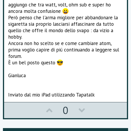
aggiungo che tra watt, volt, ohm sub e super ho
ancora molta confusione
Però penso che l'arma migliore per abbandonare la
sigaretta sia proprio lasciarsi affascinare da tutto
quello che offre il mondo dello svapo : da vizio a
hobby.
Ancora non ho scelto se e come cambiare atom,
prima voglio capire di piú continuando a leggere sul
forum.
È un bel posto questo
Gianluca
Inviato dal mio iPad utilizzando Tapatalk
U
D
0
p
o
v
w