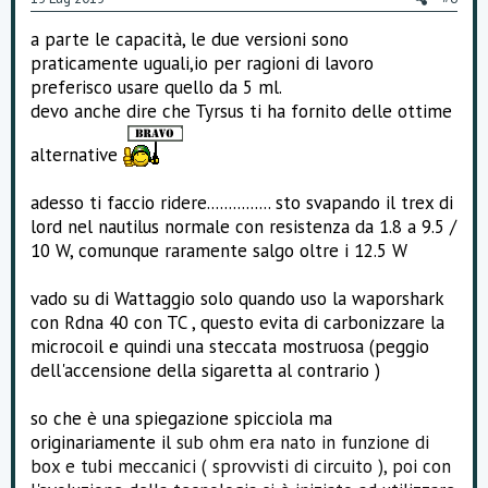
t
a parte le capacità, le due versioni sono
e
praticamente uguali,io per ragioni di lavoro
preferisco usare quello da 5 ml.
devo anche dire che Tyrsus ti ha fornito delle ottime
alternative
adesso ti faccio ridere............... sto svapando il trex di
lord nel nautilus normale con resistenza da 1.8 a 9.5 /
10 W, comunque raramente salgo oltre i 12.5 W
vado su di Wattaggio solo quando uso la waporshark
con Rdna 40 con TC , questo evita di carbonizzare la
microcoil e quindi una steccata mostruosa (peggio
dell'accensione della sigaretta al contrario )
so che è una spiegazione spicciola ma
originariamente il
sub ohm era nato in funzione di
box e tubi meccanici ( sprovvisti di circuito ), poi con