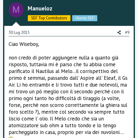
o
n
Manueloz
M
t
v
SEF Top Contributors
Utente SEF
e
o
30 Lug 2015
#9
t
Ciao Wiseboy,
e
non credo di poter aggiungere nulla a quanto già
risposto, tuttavia mi è parso che tu abbia come
parificato il Nautilus al Melo...il corrispettivo del
primo è semmai, passando dall' Aspire all' Eleaf, il Gs
Air. Li ho entrambi e li trovo tutti e due notevoli, ma
mi trovo un pò meglio con il secondo perchè con il
primo ogni tanto ho difficoltà di tiraggio (a volte,
forse, perchè non scorro correttamente la ghiera sul
foro scelto ?), mentre col secondo va sempre tutto
liscio come l' olio. Il Melo credo che sia un
atomizzatore sub ohm a tutto tondo e lo tengo
parcheggiato in casa, proprio per via dei nuvoloni....