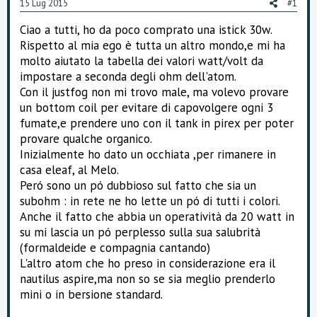
15 Lug 2015
#1
o
n
Ciao a tutti, ho da poco comprato una istick 30w.
e
Rispetto al mia ego è tutta un altro mondo,e mi ha
molto aiutato la tabella dei valori watt/volt da
impostare a seconda degli ohm dell'atom.
Con il justfog non mi trovo male, ma volevo provare
un bottom coil per evitare di capovolgere ogni 3
fumate,e prendere uno con il tank in pirex per poter
provare qualche organico.
Inizialmente ho dato un occhiata ,per rimanere in
casa eleaf, al Melo.
Peró sono un pó dubbioso sul fatto che sia un
subohm : in rete ne ho lette un pó di tutti i colori.
Anche il fatto che abbia un operatività da 20 watt in
su mi lascia un pó perplesso sulla sua salubrità
(formaldeide e compagnia cantando)
L'altro atom che ho preso in considerazione era il
nautilus aspire,ma non so se sia meglio prenderlo
mini o in bersione standard.