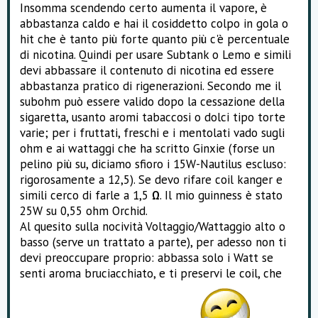
Insomma scendendo certo aumenta il vapore, è
abbastanza caldo e hai il cosiddetto colpo in gola o
hit che è tanto più forte quanto più c'è percentuale
di nicotina. Quindi per usare Subtank o Lemo e simili
devi abbassare il contenuto di nicotina ed essere
abbastanza pratico di rigenerazioni. Secondo me il
subohm può essere valido dopo la cessazione della
sigaretta, usanto aromi tabaccosi o dolci tipo torte
varie; per i fruttati, freschi e i mentolati vado sugli
ohm e ai wattaggi che ha scritto Ginxie (forse un
pelino più su, diciamo sfioro i 15W-Nautilus escluso:
rigorosamente a 12,5). Se devo rifare coil kanger e
simili cerco di farle a 1,5 Ω. Il mio guinness è stato
25W su 0,55 ohm Orchid.
Al quesito sulla nocività Voltaggio/Wattaggio alto o
basso (serve un trattato a parte), per adesso non ti
devi preoccupare proprio: abbassa solo i Watt se
senti aroma bruciacchiato, e ti preservi le coil, che