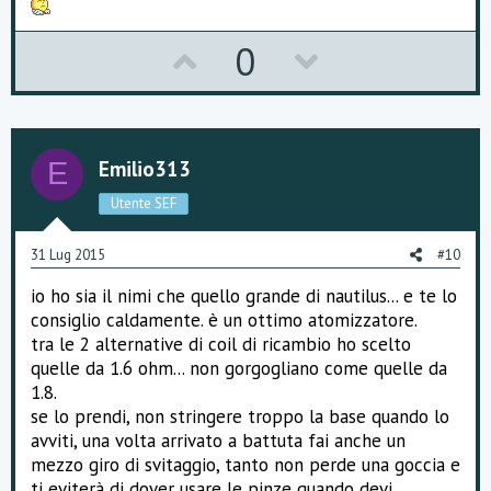
U
D
0
p
o
v
w
o
n
Emilio313
E
t
v
Utente SEF
e
o
31 Lug 2015
#10
t
io ho sia il nimi che quello grande di nautilus... e te lo
e
consiglio caldamente. è un ottimo atomizzatore.
tra le 2 alternative di coil di ricambio ho scelto
quelle da 1.6 ohm... non gorgogliano come quelle da
1.8.
se lo prendi, non stringere troppo la base quando lo
avviti, una volta arrivato a battuta fai anche un
mezzo giro di svitaggio, tanto non perde una goccia e
ti eviterà di dover usare le pinze quando devi