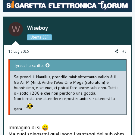
v
w
e
n
o
n
t
i
t
v
:
Wiseboy
W
e
o
Utente SEF
t
e
15 Lug 2015
#5
Tyrsus ha scritto:
Se prendi il Nautilus, prendilo mini: Altrettanto valido è il
GS Air M (4ml). Anche l'eGo One Mega (solo atom) è
buonissimo, e se vuoi, ci potrai fare anche sub-ohm. Tutti +
o - sotto i 20€ e che non perdono una goccia.
Non ti resta che attendere risposte: tanto si scatenerà la
gara...
Immagino di si
Ma puoi spiegarmi quali sono i vantaggi del sub ohm