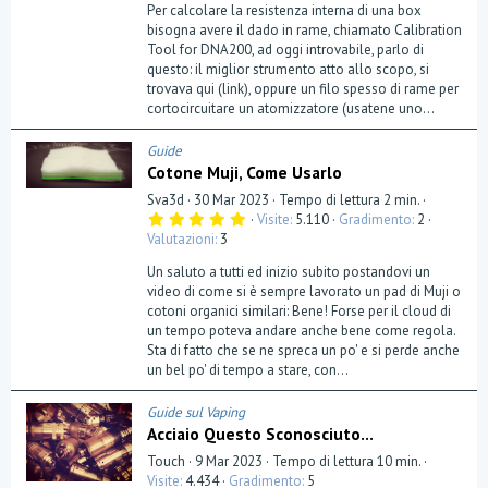
Per calcolare la resistenza interna di una box
bisogna avere il dado in rame, chiamato Calibration
Tool for DNA200, ad oggi introvabile, parlo di
questo: il miglior strumento atto allo scopo, si
trovava qui (link), oppure un filo spesso di rame per
cortocircuitare un atomizzatore (usatene uno...
Guide
Cotone Muji, Come Usarlo
Sva3d
30 Mar 2023
Tempo di lettura 2 min.
5
Visite
5.110
Gradimento
2
,
Valutazioni
3
0
0
Un saluto a tutti ed inizio subito postandovi un
s
t
video di come si è sempre lavorato un pad di Muji o
e
cotoni organici similari: Bene! Forse per il cloud di
l
un tempo poteva andare anche bene come regola.
l
a
Sta di fatto che se ne spreca un po' e si perde anche
(
un bel po' di tempo a stare, con...
e
)
Guide sul Vaping
Acciaio Questo Sconosciuto...
Touch
9 Mar 2023
Tempo di lettura 10 min.
Visite
4.434
Gradimento
5