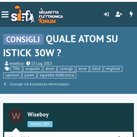
QUALE ATOM SU
CONSIGLI
ISTICK 30W ?
C
D
wiseboy
15 Lug 2015
r
a
30w
acquisto
atom
consigli
dove
istick
migliore
e
t
opinioni
pareri
sigaretta elettronica
a
a
t
d
Consigli ed Assistenza Atomizzatori
o
i
r
i
e
n
D
i
i
z
s
i
Wiseboy
W
c
o
u
Utente SEF
s
s
i