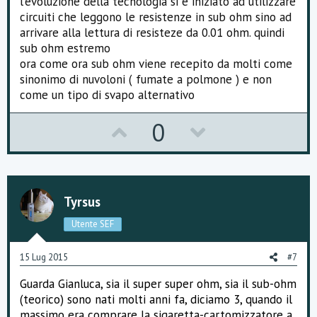
l'evoluzione della tecnologia si è iniziato ad utilizzare
circuiti che leggono le resistenze in
sub ohm sino ad
arrivare
alla lettura di resisteze da 0.01
ohm
. quindi
sub ohm estremo
ora come ora
sub ohm viene recepito da molti come
sinonimo di nuvoloni ( fumate a polmone ) e non
come un tipo di svapo alternativo
U
D
0
p
o
v
w
o
n
Tyrsus
t
v
Utente SEF
e
o
15 Lug 2015
#7
t
Guarda Gianluca, sia il super super ohm, sia il sub-ohm
e
(teorico) sono nati molti anni fa, diciamo 3, quando il
massimo era comprare la sigaretta-cartomizzatore a