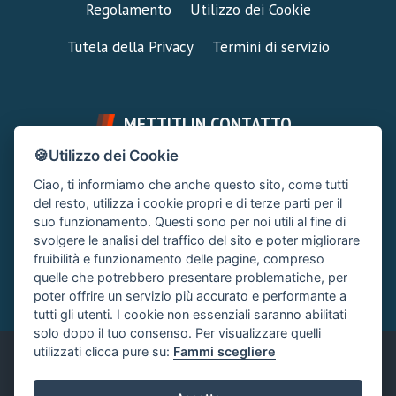
Regolamento
Utilizzo dei Cookie
Tutela della Privacy
Termini di servizio
METTITI IN CONTATTO
🍪Utilizzo dei Cookie
FAI UNA DOMANDA
SUPPORTO FORUM
Ciao, ti informiamo che anche questo sito, come tutti
Chiedi un Consiglio
Area Ticket
del resto, utilizza i cookie propri e di terze parti per il
suo funzionamento. Questi sono per noi utili al fine di
CONTATTA L'AMMINISTRAZIONE
svolgere le analisi del traffico del sito e poter migliorare
Clicca quì
fruibilità e funzionamento delle pagine, compreso
quelle che potrebbero presentare problematiche, per
poter offrire un servizio più accurato e performante a
tutti gli utenti. I cookie non essenziali saranno abilitati
solo dopo il tuo consenso. Per visualizzare quelli
utilizzati clicca pure su:
Fammi scegliere
Italiano