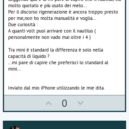
molto quotato e più usato dei melo…
Per il discorso rigenerazione è ancora troppo presto
ps è anche molto semplice da rigenerare, non trovo più il
per me,non ho molta manualità e voglia…
mini per fartelo vedere montato
Due curiosità :
A quanti volt puoi arrivare con il nautilus (
personalmente non vado mai oltre i 4 )
Tra mini è standard la differenza è solo nella
capacità di liquido ?
…mi pare di capire che preferisci lo standard al
mini…
Inviato dal mio iPhone utilizzando le mie dita.
U
D
0
p
o
v
w