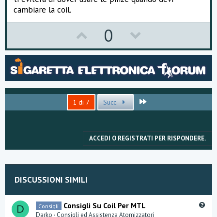
cambiare la coil.
U
D
0
p
o
v
w
o
n
t
v
Ultimo
1 di 7
Succ.
e
o
t
ACCEDI O REGISTRATI PER RISPONDERE.
e
DISCUSSIONI SIMILI
Q
Consigli Su Coil Per MTL
Consigli
D
u
Darko
Consigli ed Assistenza Atomizzatori