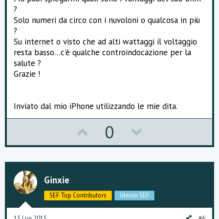
?
Solo numeri da circo con i nuvoloni o qualcosa in più
?
Su internet o visto che ad alti wattaggi il voltaggio
resta basso…c'è qualche controindocazione per la
salute ?
Grazie !
Inviato dal mio iPhone utilizzando le mie dita.
U
D
0
p
o
v
w
o
n
Ginxie
t
v
SEF Top Contributors
Utente SEF
e
o
15 Lug 2015
#6