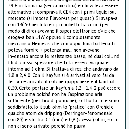
39 € in farmacia (senza nicotina) e chi voleva essere
alternativo si comprava il CE4 con i primi liquidi sul
mercato (si impose FlavorArt per questi). Si svapava
con 18650 nei tubi e i più fighetti tra cui io (per
modo di dire) avevano il super elettronico eVic che
erogava ben 11W oppure il completamente
meccanico Nemesis, che con oppurtuna batteria ti
poteva fornire + potenza ma... non avevano
inventato ancora le resistenze basse, né dual coil, né
fili di grosso spessore che ti facessero viaggiare
intorno ad 1 ohm. Si trattava di res. che andavano da
1,8 a 2,4 Ω. Con il Kayfun si è arrivati al vero fai da
te: poi è arrivato il cotone giapponese e il kanthal
0,30. Certo portare un kayfun a 1,2 - 1,4 Ω può essere
un problema poiché non ha l'aspirazione aria
sufficiente (per tiro di polmone), io l'ho fatto e sono
soddisfatto. Io il sub-ohm lo "pratico" con Orchid e
qualche atom da dripping (Derringer=fenomenale
con 8$) e sto tra 0,5 (raro) e 0,8 (spesso) ohm; sotto
non ci sono arrivato perché ho paura!