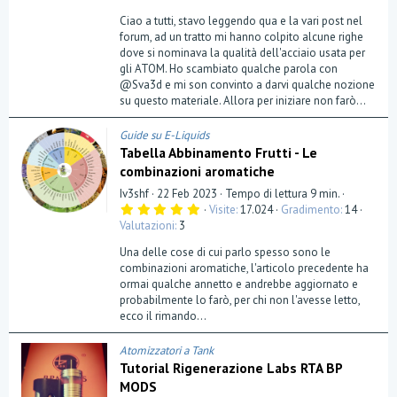
Ciao a tutti, stavo leggendo qua e la vari post nel
forum, ad un tratto mi hanno colpito alcune righe
dove si nominava la qualità dell'acciaio usata per
gli ATOM. Ho scambiato qualche parola con
@Sva3d e mi son convinto a darvi qualche nozione
su questo materiale. Allora per iniziare non farò...
Guide su E-Liquids
Tabella Abbinamento Frutti - Le
combinazioni aromatiche
Iv3shf
22 Feb 2023
Tempo di lettura 9 min.
5
Visite
17.024
Gradimento
14
,
Valutazioni
3
0
0
Una delle cose di cui parlo spesso sono le
s
t
combinazioni aromatiche, l'articolo precedente ha
e
ormai qualche annetto e andrebbe aggiornato e
l
probabilmente lo farò, per chi non l'avesse letto,
l
a
ecco il rimando...
(
e
)
Atomizzatori a Tank
Tutorial Rigenerazione Labs RTA BP
MODS