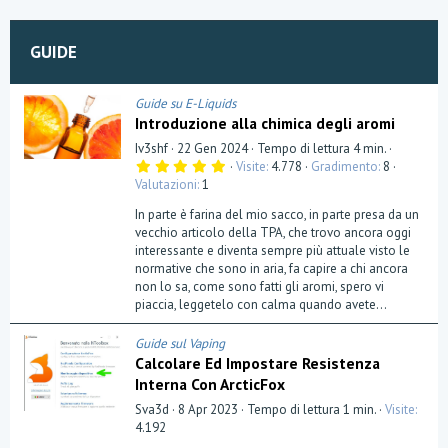
o
n
GUIDE
Guide su E-Liquids
Introduzione alla chimica degli aromi
Iv3shf
22 Gen 2024
Tempo di lettura 4 min.
5
Visite
4.778
Gradimento
8
,
Valutazioni
1
0
0
In parte è farina del mio sacco, in parte presa da un
s
t
vecchio articolo della TPA, che trovo ancora oggi
e
interessante e diventa sempre più attuale visto le
l
normative che sono in aria, fa capire a chi ancora
l
a
non lo sa, come sono fatti gli aromi, spero vi
(
piaccia, leggetelo con calma quando avete...
e
)
Guide sul Vaping
Calcolare Ed Impostare Resistenza
Interna Con ArcticFox
Sva3d
8 Apr 2023
Tempo di lettura 1 min.
Visite
4.192