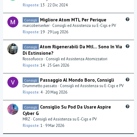
e
Risposte
13
22 Dic 2024
s
t
Q
Migliore Atom MTL Per Perique
Consigli
i
u
marcoberserker
Consigli ed Assistenza su E-Cigs e PV
o
e
Risposte
19
29 Lug 2026
n
s
t
Q
Atom Rigenerabili Da Mtl... Sono In Via
Consigli
i
u
Di Estinsione?
o
e
Rossofuoco
Consigli ed Assistenza Atomizzatori
n
s
Risposte
14
25 Gen 2026
t
i
Q
Passaggio Al Mondo Boro, Consigli
Consigli
o
u
Drummetto passato
Consigli ed Assistenza su E-Cigs e PV
n
e
Risposte
4
20 Mag 2026
s
t
Q
Consiglio Su Pod Da Usare Aspire
Consigli
i
u
Cyber G
o
e
MRZ
Consigli ed Assistenza su E-Cigs e PV
n
s
Risposte
1
9 Mar 2026
t
i