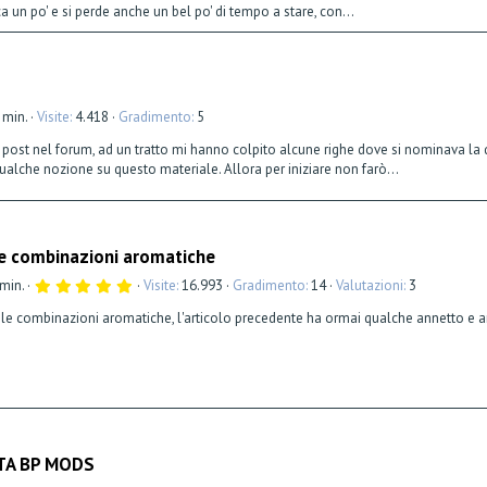
0
a un po' e si perde anche un bel po' di tempo a stare, con...
s
t
e
l
l
a
(
e
 min.
Visite
4.418
Gradimento
5
)
ri post nel forum, ad un tratto mi hanno colpito alcune righe dove si nominava la
lche nozione su questo materiale. Allora per iniziare non farò...
Le combinazioni aromatiche
5
 min.
Visite
16.993
Gradimento
14
Valutazioni
3
,
0
 le combinazioni aromatiche, l'articolo precedente ha ormai qualche annetto e an
0
s
t
e
l
l
a
(
e
)
RTA BP MODS