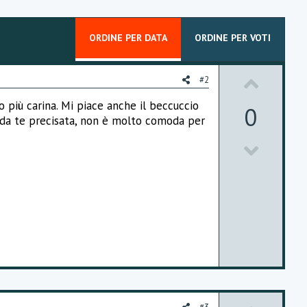
ORDINE PER DATA
ORDINE PER VOTI
U
#2
p
to più carina. Mi piace anche il beccuccio
0
e da te precisata, non è molto comoda per
v
D
o
o
t
w
e
n
v
o
t