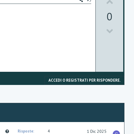
U
e
#3
p
0
v
D
o
o
t
w
e
n
v
o
ACCEDI O REGISTRATI PER RISPONDERE.
t
e
Q
Risposte
4
1 Dic 2025