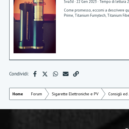
Sva3d
22 Gen 2023
Tempo di lettura 
Come promesso, eccomi a descrivere quale 
Prime, Titanium Fumytech, Titanium Fiber
Facebook
X (Twitter)
WhatsApp
e-mail
Link
Condividi:
Home
Forum
Sigarette Elettroniche e PV
Consigli ed