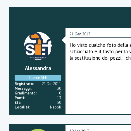
e
21 Gen 2013
Ho visto qualche foto della s
schiacciato e il tasto per l
la sostituzione dei pezzi... 
Alessandra
Utente SEF
Registrato
21 Dic 2011
Messaggi
30
Gradimento
0
Punti
13
Età
50
Località
Napoli