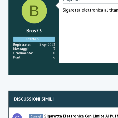
10 Apr 2013
B
Sigaretta elettronica al tita
Bros73
Utente SEF
Registrato
5 Apr 2013
Messaggi
3
Gradimento
0
Punti
6
DISCUSSIONI SIMILI
Sigaretta Elettronica Con Limite Ai Puf
Consigli
G