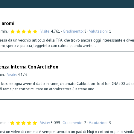
i aromi
5
 min.
Visite
4.761
Gradimento
8
Valutazioni
1
,
0
 presa da un vecchio articolo della TPA, che trovo ancora oggi interessante e diven
0
omi, spero vi piaccia, leggetelo con calma quando avete...
s
t
e
l
l
enza Interna Con ArcticFox
a
(
e
min.
Visite
4.173
)
a box bisogna avere il dado in rame, chiamato Calibration Tool for DNA200, ad oggi
 di rame per cortocircuitare un atomizzatore (usatene uno...
5
 min.
Visite
5.099
Gradimento
2
Valutazioni
3
,
0
ndovi un video di come si è sempre lavorato un pad di Muji o cotoni organici simi