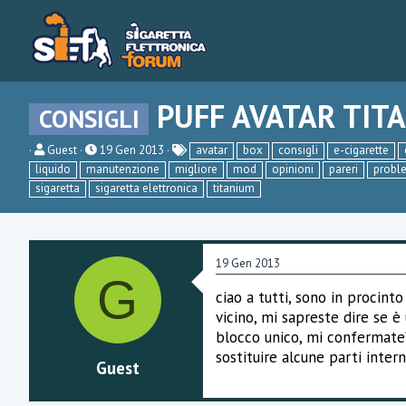
PUFF AVATAR TIT
CONSIGLI
C
D
Guest
19 Gen 2013
avatar
box
consigli
e-cigarette
r
a
liquido
manutenzione
migliore
mod
opinioni
pareri
probl
e
t
sigaretta
sigaretta elettronica
titanium
a
a
t
d
o
i
r
i
e
n
19 Gen 2013
D
i
G
i
z
s
i
ciao a tutti, sono in procint
c
o
vicino, mi sapreste dire se 
u
blocco unico, mi confermate?
s
s
sostituire alcune parti inter
Guest
i
o
n