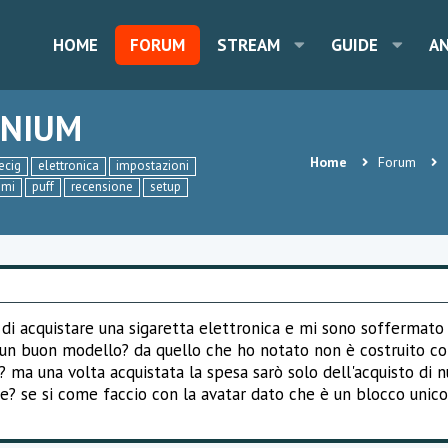
HOME
FORUM
STREAM
GUIDE
A
ANIUM
Home
Forum
ecig
elettronica
impostazioni
emi
puff
recensione
setup
o di acquistare una sigaretta elettronica e mi sono soffermato
è un buon modello? da quello che ho notato non è costruito c
 ma una volta acquistata la spesa sarò solo dell'acquisto di 
ne? se si come faccio con la avatar dato che è un blocco unico?