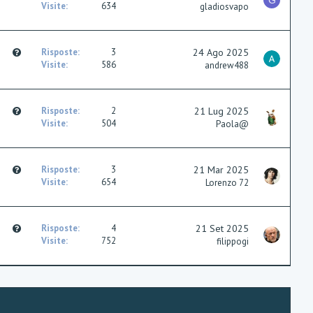
G
u
Visite
634
gladiosvapo
e
s
t
Q
Risposte
3
24 Ago 2025
i
u
Visite
586
andrew488
o
e
n
s
t
Q
Risposte
2
21 Lug 2025
i
u
Visite
504
Paola@
o
e
n
s
t
Q
Risposte
3
21 Mar 2025
i
u
Visite
654
Lorenzo 72
o
e
n
s
t
Q
Risposte
4
21 Set 2025
i
u
Visite
752
filippogi
o
e
n
s
t
i
o