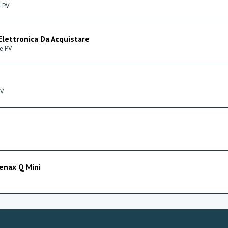
e PV
Elettronica Da Acquistare
 e PV
PV
enax Q Mini