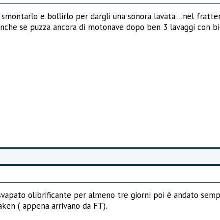
ò smontarlo e bollirlo per dargli una sonora lavata....nel fra
.anche se puzza ancora di motonave dopo ben 3 lavaggi con bica
svapato olibrificante per almeno tre giorni poi è andato semp
aken ( appena arrivano da FT).