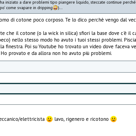
ha iniziato a dare problemi tipo piangere liquido, steccate continue perché
n po' come svapare in dripping
)...
tomo di cotone poco corposo. Te lo dico perchè vengo dal vec
 che il cotone (o la wick in silica) sfiori la base dove c'è il c
eco) nello stesso modo ho avuto i tuoi stessi problemi. Piscia
alla finestra. Poi su Youtube ho trovato un video dove faceva 
 Ho provato e da allora non ho avuto più problemi.
eccanico/elettricista
lavo, rigenero e ricotono