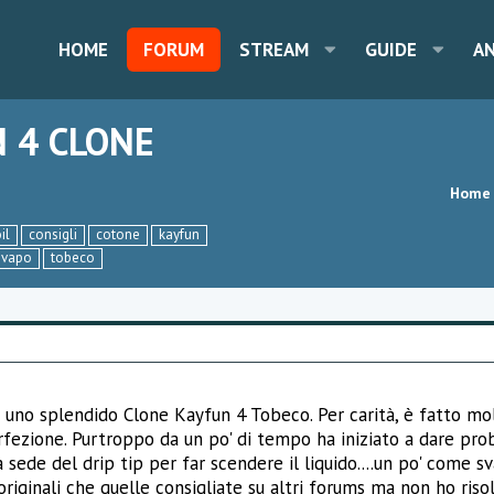
HOME
FORUM
STREAM
GUIDE
A
 4 CLONE
Home
il
consigli
cotone
kayfun
svapo
tobeco
i uno splendido Clone Kayfun 4 Tobeco. Per carità, è fatto mol
rfezione. Purtroppo da un po' di tempo ha iniziato a dare pro
a sede del drip tip per far scendere il liquido....un po' come s
riginali che quelle consigliate su altri forums ma non ho riso