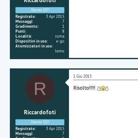
Riccardofoti
Utente SEF
Registrato
3 Apr 2015
Messaggi
7
Gradimento
1
Punti
8
Località
roma
Dispositivi in uso
e-go
Atomizzatori in uso
lemo
1 Giu 2015
R
Risolto!!!!!
Riccardofoti
Utente SEF
Registrato
3 Apr 2015
Messaggi
7