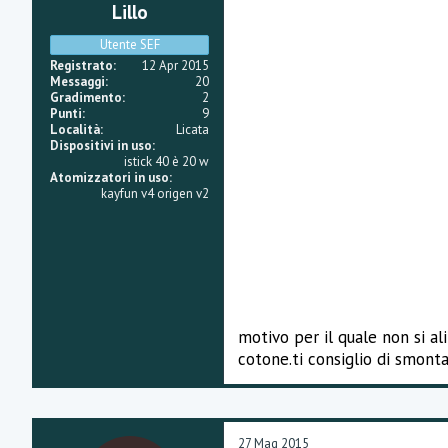
Lillo
Utente SEF
Registrato
12 Apr 2015
Messaggi
20
Gradimento
2
Punti
9
Località
Licata
Dispositivi in uso
istick 40 è 20 w
Atomizzatori in uso
kayfun v4 origen v2
motivo per il quale non si al
cotone.ti consiglio di smonta
27 Mag 2015