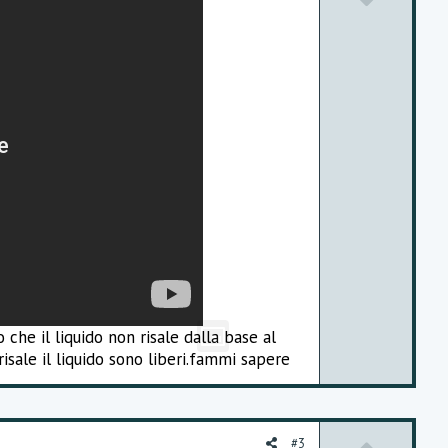
o
o
t
w
e
n
v
o
t
e
che il liquido non risale dalla base al
risale il liquido sono liberi.fammi sapere
#3