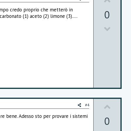
U
p
ttempo credo proprio che metterò in
0
rbonato (1) aceto (2) limone (3).....
v
D
o
o
t
w
e
n
v
o
t
e
U
#4
p
re bene. Adesso sto per provare i sistemi
0
v