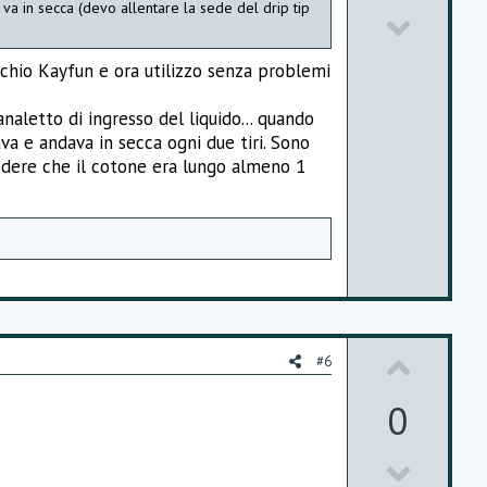
 va in secca (devo allentare la sede del drip tip
D
o
o
t
chio Kayfun e ora utilizzo senza problemi
w
e
analetto di ingresso del liquido... quando
n
va e andava in secca ogni due tiri. Sono
v
vedere che il cotone era lungo almeno 1
o
t
e
U
#6
p
0
v
D
o