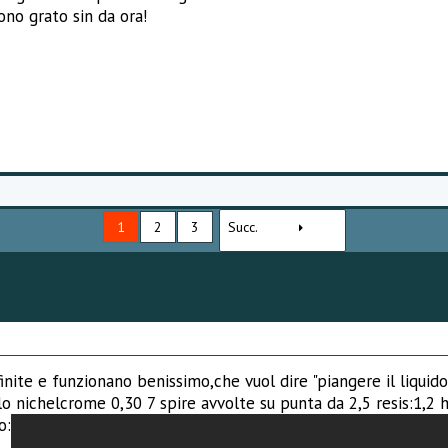
sono grato sin da ora!
1
2
3
Succ.
nfinite e funzionano benissimo,che vuol dire "piangere il liquido
 filo nichelcrome 0,30 7 spire avvolte su punta da 2,5 resis:1,2
o: