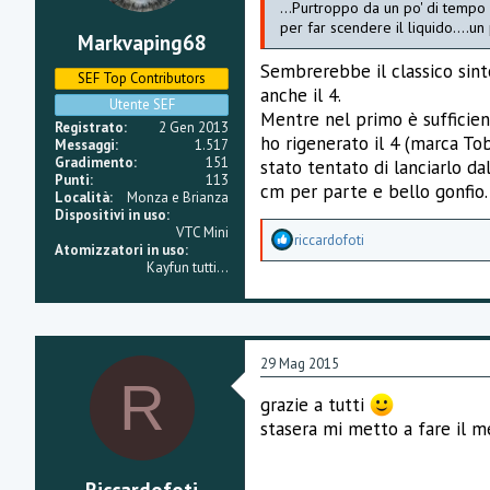
...Purtroppo da un po' di tempo 
per far scendere il liquido....u
Markvaping68
Sembrerebbe il classico sin
SEF Top Contributors
anche il 4.
Utente SEF
Mentre nel primo è sufficiente
Registrato
2 Gen 2013
ho rigenerato il 4 (marca Tob
Messaggi
1.517
Gradimento
151
stato tentato di lanciarlo d
Punti
113
cm per parte e bello gonfio.
Località
Monza e Brianza
Dispositivi in uso
VTC Mini
A
riccardofoti
Atomizzatori in uso
p
Kayfun tutti...
p
r
e
z
z
a
29 Mag 2015
m
R
e
grazie a tutti
n
stasera mi metto a fare il m
t
i
: