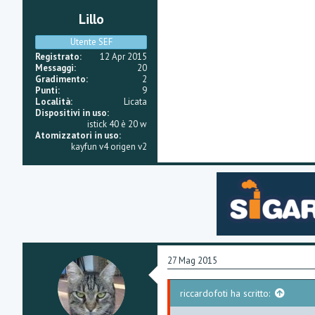
Lillo
Utente SEF
Registrato
12 Apr 2015
Messaggi
20
Gradimento
2
Punti
9
Località
Licata
Dispositivi in uso
istick 40 è 20 w
Atomizzatori in uso
kayfun v4 origen v2
27 Mag 2015
riccardofoti ha scritto: