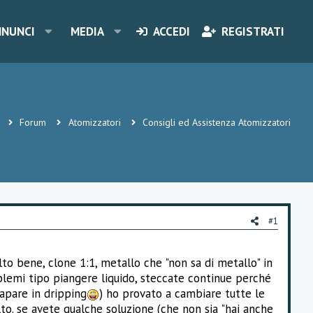
NNUNCI
MEDIA
ACCEDI
REGISTRATI
Forum
Atomizzatori
Consigli ed Assistenza Atomizzatori
#1
to bene, clone 1:1, metallo che "non sa di metallo" in
blemi tipo piangere liquido, steccate continue perché
vapare in dripping
) ho provato a cambiare tutte le
lto. se avete qualche soluzione (che non sia "hai anche