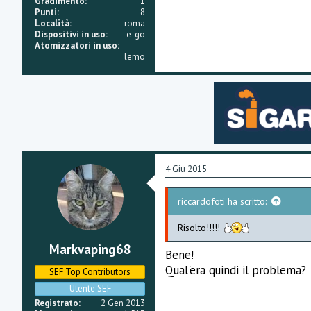
Gradimento
1
Punti
8
Località
roma
Dispositivi in uso
e-go
Atomizzatori in uso
lemo
4 Giu 2015
riccardofoti ha scritto:
Risolto!!!!!
Markvaping68
Bene!
Qual'era quindi il problema?
SEF Top Contributors
Utente SEF
Registrato
2 Gen 2013