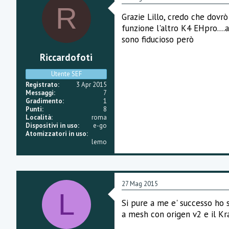
R
Grazie Lillo, credo che dovr
funzione l'altro K4 EHpro...
sono fiducioso però
Riccardofoti
Utente SEF
Registrato
3 Apr 2015
Messaggi
7
Gradimento
1
Punti
8
Località
roma
Dispositivi in uso
e-go
Atomizzatori in uso
lemo
27 Mag 2015
L
Si pure a me e' successo ho 
a mesh con origen v2 e il Kr