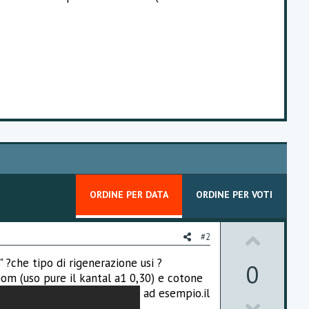
ORDINE PER DATA
ORDINE PER VOTI
U
#2
p
" ?che tipo di rigenerazione usi ?
0
 hom (uso pure il kantal a1 0,30) e cotone
v
ad esempio.il
D