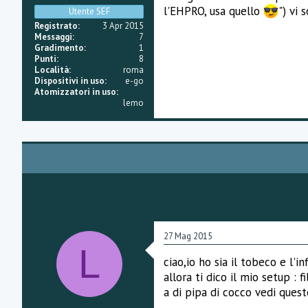
i
l'EHPRO, usa quello
") vi 
Utente SEF
o
n
Registrato
3 Apr 2015
e
Messaggi
7
Gradimento
1
Punti
8
Località
roma
Dispositivi in uso
e-go
Atomizzatori in uso
lemo
27 Mag 2015
L
ciao,io ho sia il tobeco e l'i
allora ti dico il mio setup :
a di pipa di cocco vedi quest