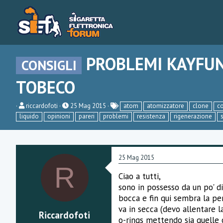
PROBLEMI KAYFUN
CONSIGLI
TOBECO
C
D
riccardofoti
25 Mag 2015
atom
atomizzatore
clone
co
r
a
liquido
opinioni
pareri
problemi
resistenza
rigenerazione
e
t
a
a
t
d
o
i
r
i
25 Mag 2015
e
n
R
D
i
Ciao a tutti,
i
z
s
i
sono in possesso da un po' d
c
o
bocca e fin qui sembra la pe
u
va in secca (devo allentare l
s
Riccardofoti
s
o-rings mettendo sia quelle o