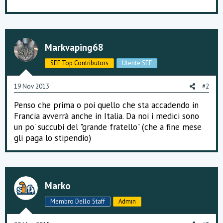
p
r
e
z
z
a
Markvaping68
m
e
SEF Top Contributors
Utente SEF
n
t
i
19 Nov 2013
#2
:
Penso che prima o poi quello che sta accadendo in
Francia avverrà anche in Italia. Da noi i medici sono
un po' succubi del "grande fratello" (che a fine mese
gli paga lo stipendio)
Marko
Membro Dello Staff
Admin