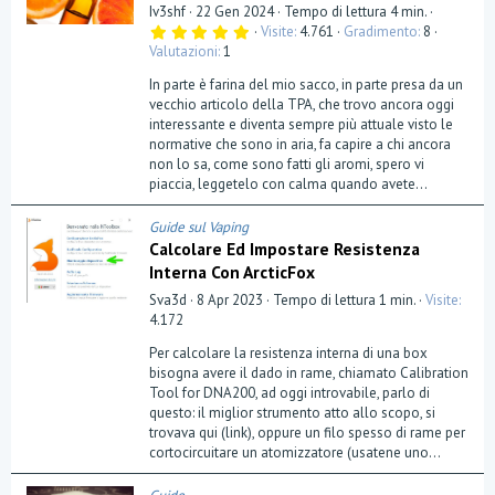
Iv3shf
22 Gen 2024
Tempo di lettura 4 min.
5
Visite
4.761
Gradimento
8
,
Valutazioni
1
0
0
In parte è farina del mio sacco, in parte presa da un
s
t
vecchio articolo della TPA, che trovo ancora oggi
e
interessante e diventa sempre più attuale visto le
l
normative che sono in aria, fa capire a chi ancora
l
a
non lo sa, come sono fatti gli aromi, spero vi
(
piaccia, leggetelo con calma quando avete...
e
)
Guide sul Vaping
Calcolare Ed Impostare Resistenza
Interna Con ArcticFox
Sva3d
8 Apr 2023
Tempo di lettura 1 min.
Visite
4.172
Per calcolare la resistenza interna di una box
bisogna avere il dado in rame, chiamato Calibration
Tool for DNA200, ad oggi introvabile, parlo di
questo: il miglior strumento atto allo scopo, si
trovava qui (link), oppure un filo spesso di rame per
cortocircuitare un atomizzatore (usatene uno...