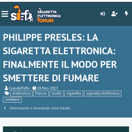
PHILIPPE PRESLES: LA
SIGARETTA ELETTRONICA:
FINALMENTE IL MODO PER
SMETTERE DI FUMARE
C
D
GrandePuffo
18 Nov 2013
r
a
elettronica
francia
modo
sigaretta
sigaretta elettronica
e
t
smettere
a
a
t
d
Informazioni e Domande sulla Salute
o
i
r
i
e
n
D
i
i
z