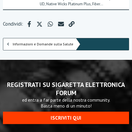
UD, Native Wicks Platinum Plus, Fiber...
Facebook
X (Twitter)
WhatsApp
e-mail
Link
Condividi:
Informazioni e Domande sulla Salute
REGISTRATI SU SIGARETTA ELETTRONICA
FORUM
ed entra a far parte della nostra community.
Basta meno di un minuto!
ISCRIVITI QUI