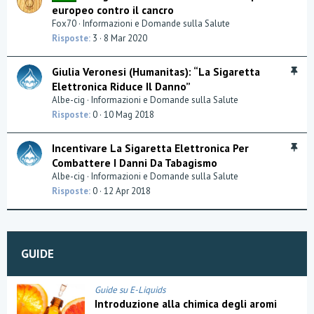
n
europeo contro il cancro
n
e
Fox70
Informazioni e Domande sulla Salute
v
Risposte
3
8 Mar 2020
i
d
I
Giulia Veronesi (Humanitas): “La Sigaretta
e
n
Elettronica Riduce Il Danno”
n
e
Albe-cig
Informazioni e Domande sulla Salute
z
v
a
Risposte
0
10 Mag 2018
i
d
I
Incentivare La Sigaretta Elettronica Per
e
n
Combattere I Danni Da Tabagismo
n
e
Albe-cig
Informazioni e Domande sulla Salute
z
v
a
Risposte
0
12 Apr 2018
i
d
e
n
GUIDE
z
a
Guide su E-Liquids
Introduzione alla chimica degli aromi