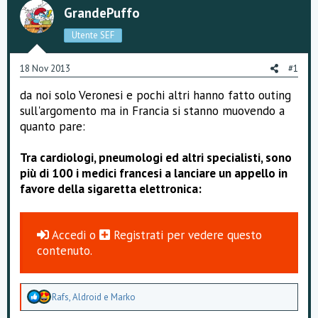
s
i
GrandePuffo
c
o
u
Utente SEF
s
s
i
18 Nov 2013
#1
o
n
da noi solo Veronesi e pochi altri hanno fatto outing
e
sull'argomento ma in Francia si stanno muovendo a
quanto pare:
Tra cardiologi, pneumologi ed altri specialisti, sono
più di 100 i medici francesi a lanciare un appello in
favore della sigaretta elettronica:
Accedi
o
Registrati
per vedere questo
contenuto.
A
Rafs
,
Aldroid
e
Marko
p