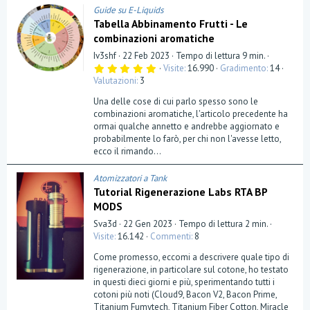
Guide su E-Liquids
Tabella Abbinamento Frutti - Le
combinazioni aromatiche
Iv3shf
22 Feb 2023
Tempo di lettura 9 min.
5
Visite
16.990
Gradimento
14
,
Valutazioni
3
0
0
Una delle cose di cui parlo spesso sono le
s
t
combinazioni aromatiche, l'articolo precedente ha
e
ormai qualche annetto e andrebbe aggiornato e
l
probabilmente lo farò, per chi non l'avesse letto,
l
a
ecco il rimando...
(
e
)
Atomizzatori a Tank
Tutorial Rigenerazione Labs RTA BP
MODS
Sva3d
22 Gen 2023
Tempo di lettura 2 min.
Visite
16.142
Commenti
8
Come promesso, eccomi a descrivere quale tipo di
rigenerazione, in particolare sul cotone, ho testato
in questi dieci giorni e più, sperimentando tutti i
cotoni più noti (Cloud9, Bacon V2, Bacon Prime,
Titanium Fumytech, Titanium Fiber Cotton, Miracle