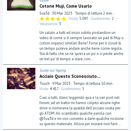
Guide
Cotone Muji, Come Usarlo
Sva3d
30 Mar 2023
Tempo di lettura 2 min.
5
Visite
5.097
Gradimento
2
,
Valutazioni
3
0
0
Un saluto a tutti ed inizio subito postandovi un
s
t
video di come si è sempre lavorato un pad di Muji o
e
cotoni organici similari: Bene! Forse per il cloud di
l
un tempo poteva andare anche bene come regola.
l
a
Sta di fatto che se ne spreca un po' e si perde anche
(
un bel po' di tempo a stare, con...
e
)
Guide sul Vaping
Acciaio Questo Sconosciuto...
Touch
9 Mar 2023
Tempo di lettura 10 min.
Visite
4.417
Gradimento
5
Ciao a tutti, stavo leggendo qua e la vari post nel
forum, ad un tratto mi hanno colpito alcune righe
dove si nominava la qualità dell'acciaio usata per
gli ATOM. Ho scambiato qualche parola con
@Sva3d e mi son convinto a darvi qualche nozione
su questo materiale. Allora per iniziare non farò...