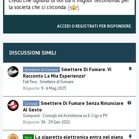
Credo che ognuno di noi sia il miglior testimonial per
la società che ci circonda
ACCEDI O REGISTRATI PER RISPONDERE.
DISCUSSIONI SIMILI
I
Smettere Di Fumare. Vi
Smettere di Fumare
n
Racconto La Mia Esperienza!
e
FabTwo
Smettere di Fumare
v
Risposte
9
6 Mag 2023
i
d
Q
Smettere Di Fumare Senza Rinunciare
Consigli
e
u
Al Gesto
n
e
Gianpaoli
Consigli ed Assistenza su E-Cigs e PV
z
s
a
Risposte
36
29 Gen 2021
t
i
I
La sigaretta elettronica entra nel piano
Vero
o