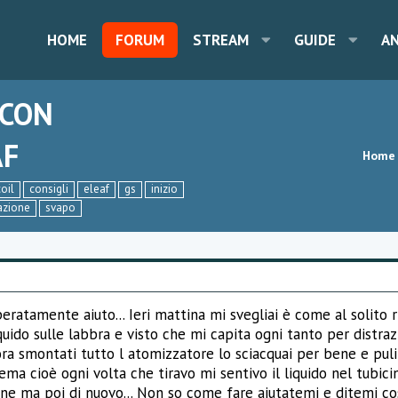
HOME
FORUM
STREAM
GUIDE
A
 CON
AF
Home
coil
consigli
eleaf
gs
inizio
azione
svapo
eratamente aiuto... Ieri mattina mi svegliai è come al solito ri
iquido sulle labbra e visto che mi capita ogni tanto per distrazi
ra smontati tutto l atomizzatore lo sciacquai per bene e pul
ma cioè ogni volta che tiravo mi sentivo il liquido nel tubici
bene ma poi di nuovo... Non so come fare aiutatemi e ditemi co