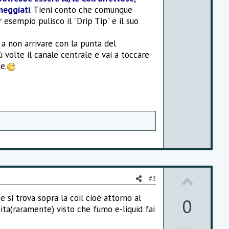
w
e
neggiati
.
Tieni conto che comunque
 esempio pulisco il "Drip Tip" e il suo
n
v
 a non arrivare con la punta del
 volte il canale centrale e vai a toccare
o
e.
t
e
U
#3
p
he si trova sopra la coil cioè attorno al
0
ita(raramente) visto che fumo e-liquid fai
v