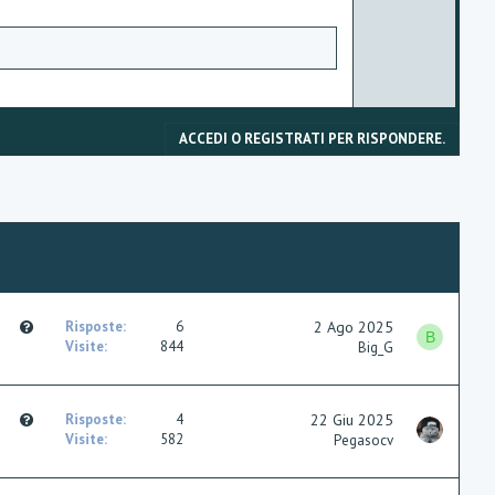
ACCEDI O REGISTRATI PER RISPONDERE.
Q
Risposte
6
2 Ago 2025
B
u
Visite
844
Big_G
e
s
t
Q
Risposte
4
22 Giu 2025
i
u
Visite
582
Pegasocv
o
e
n
s