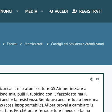
NNUNCI
MEDIA
ACCEDI
REGISTRATI
Forum
Atomizzatori
Consigli ed Assistenza Atomizzatori
#1
caricai il mio atomizzatore GS Air per iniziare a
one mia, pulii il tubicino con il fazzoletto ma il
ii anche la resistenza. Sembrava andare tutto bene ma
no (cosa insopportabile). Allora provai a cambiare la
sa fare. Perché ora è ferragosto e i negozi stanno