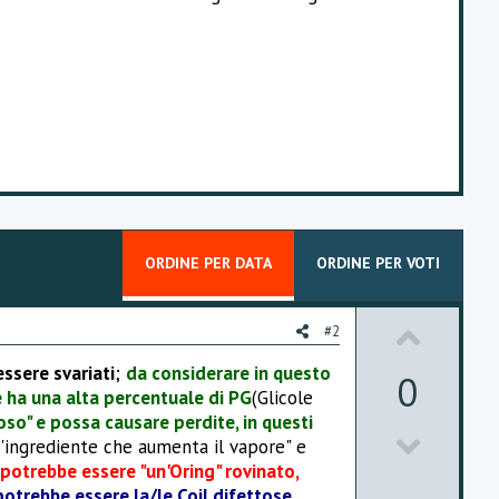
ORDINE PER DATA
ORDINE PER VOTI
U
#2
p
essere svariati
;
da considerare in questo
0
e ha una alta percentuale di PG
(Glicole
v
so" e possa causare perdite, in questi
D
o
l'ingrediente che aumenta il vapore" e
potrebbe essere "un'Oring" rovinato,
o
t
potrebbe essere la/le Coil difettose,