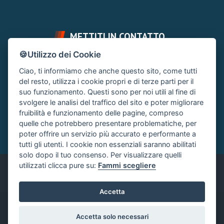
METTITI IN CONTATTO
🍪Utilizzo dei Cookie
FAI UNA DOMANDA
SUPPORTO FORUM
Ciao, ti informiamo che anche questo sito, come tutti
Chiedi un Consiglio
Area Ticket
del resto, utilizza i cookie propri e di terze parti per il
suo funzionamento. Questi sono per noi utili al fine di
CONTATTA L'AMMINISTRAZIONE
svolgere le analisi del traffico del sito e poter migliorare
Clicca quì
fruibilità e funzionamento delle pagine, compreso
quelle che potrebbero presentare problematiche, per
poter offrire un servizio più accurato e performante a
tutti gli utenti. I cookie non essenziali saranno abilitati
solo dopo il tuo consenso. Per visualizzare quelli
utilizzati clicca pure su:
Fammi scegliere
Italiano
Accetta
®
Community platform by XenForo
© 2010-2024 XenForo Ltd.
|
Accetta solo necessari
Xenforo Add-ons
© by ©XenTR
|
Xenforo Add-ons
© by ©XenTR