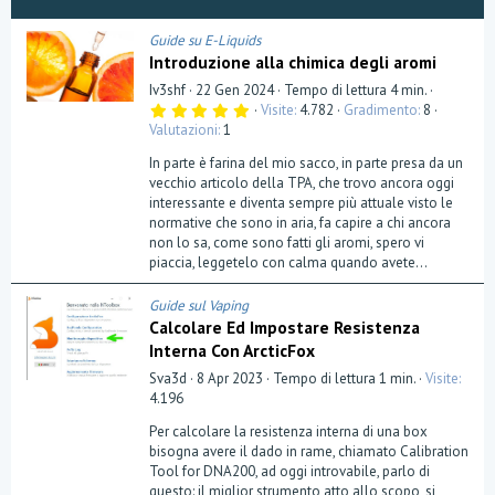
Guide su E-Liquids
Introduzione alla chimica degli aromi
Iv3shf
22 Gen 2024
Tempo di lettura 4 min.
5
Visite
4.782
Gradimento
8
,
Valutazioni
1
0
0
In parte è farina del mio sacco, in parte presa da un
s
t
vecchio articolo della TPA, che trovo ancora oggi
e
interessante e diventa sempre più attuale visto le
l
normative che sono in aria, fa capire a chi ancora
l
a
non lo sa, come sono fatti gli aromi, spero vi
(
piaccia, leggetelo con calma quando avete...
e
)
Guide sul Vaping
Calcolare Ed Impostare Resistenza
Interna Con ArcticFox
Sva3d
8 Apr 2023
Tempo di lettura 1 min.
Visite
4.196
Per calcolare la resistenza interna di una box
bisogna avere il dado in rame, chiamato Calibration
Tool for DNA200, ad oggi introvabile, parlo di
questo: il miglior strumento atto allo scopo, si