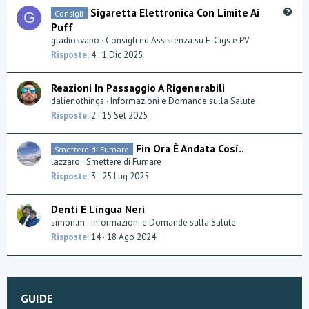
Q
Sigaretta Elettronica Con Limite Ai
Consigli
G
u
Puff
e
gladiosvapo
Consigli ed Assistenza su E-Cigs e PV
s
Risposte
4
1 Dic 2025
t
i
Reazioni In Passaggio A Rigenerabili
o
dalienothings
Informazioni e Domande sulla Salute
n
Risposte
2
15 Set 2025
Fin Ora È Andata Cosí..
Smettere di Fumare
lazzaro
Smettere di Fumare
Risposte
3
25 Lug 2025
Denti E Lingua Neri
simon.m
Informazioni e Domande sulla Salute
Risposte
14
18 Ago 2024
GUIDE