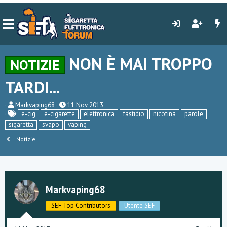
NON È MAI TROPPO
NOTIZIE
TARDI...
C
D
Markvaping68
11 Nov 2013
r
a
e-cig
e-cigarette
elettronica
fastidio
nicotina
parole
e
t
sigaretta
svapo
vaping
a
a
t
d
Notizie
o
i
r
i
e
n
D
i
i
z
s
i
Markvaping68
c
o
u
SEF Top Contributors
Utente SEF
s
s
i