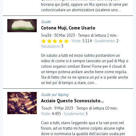
trovava qui (link), oppure un filo spesso di rame per
cortocircuitare un atomizzatore (usatene uno...
Guide
Cotone Muji, Come Usarlo
Sva3d
30 Mar 2023
Tempo di lettura 2 min.
5
Visite
5.114
Gradimento
2
,
Valutazioni
3
0
0
Un saluto a tutti ed inizio subito postandovi un
s
t
video di come si è sempre lavorato un pad di Muji o
e
cotoni organici similari: Bene! Forse per il cloud di
l
un tempo poteva andare anche bene come regola.
l
a
Sta di fatto che se ne spreca un po' e si perde anche
(
un bel po' di tempo a stare, con...
e
)
Guide sul Vaping
Acciaio Questo Sconosciuto...
Touch
9 Mar 2023
Tempo di lettura 10 min.
Visite
4.435
Gradimento
5
Ciao a tutti, stavo leggendo qua e la vari post nel
forum, ad un tratto mi hanno colpito alcune righe
dove si nominava la qualità dell'acciaio usata per