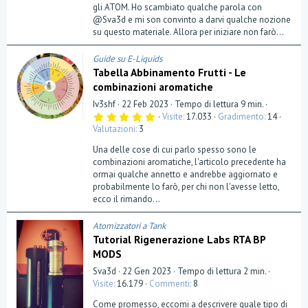
gli ATOM. Ho scambiato qualche parola con
@Sva3d e mi son convinto a darvi qualche nozione
su questo materiale. Allora per iniziare non farò...
Guide su E-Liquids
Tabella Abbinamento Frutti - Le
combinazioni aromatiche
Iv3shf
22 Feb 2023
Tempo di lettura 9 min.
5
Visite
17.033
Gradimento
14
,
Valutazioni
3
0
0
Una delle cose di cui parlo spesso sono le
s
t
combinazioni aromatiche, l'articolo precedente ha
e
ormai qualche annetto e andrebbe aggiornato e
l
probabilmente lo farò, per chi non l'avesse letto,
l
a
ecco il rimando...
(
e
)
Atomizzatori a Tank
Tutorial Rigenerazione Labs RTA BP
MODS
Sva3d
22 Gen 2023
Tempo di lettura 2 min.
Visite
16.179
Commenti
8
Come promesso, eccomi a descrivere quale tipo di