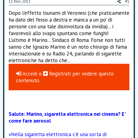
11 Nov 2013
#1
o
n
Dopo l'effetto tsunami di Veronesi (che praticamente
e
ha dato del fesso a destra e manca a un po' di
persone con una tale disinvoltura da invidia)... i
favorevoli allo svapo spuntano come funghi!
L'ultimo è Marino... Sindaco di Roma. Forse non tutti
sanno che Ignazio Marino è un noto chirurgo di fama
internazionale e su Radio 24, parlando di sigarette
elettroniche ha detto che...
Accedi
o
Registrati
per vedere questo
contenuto.
Salute: Marino, sigaretta elettronica nei cinema? E'
come fare aerosol
«Nella sigaretta elettronica c'è una sorta di