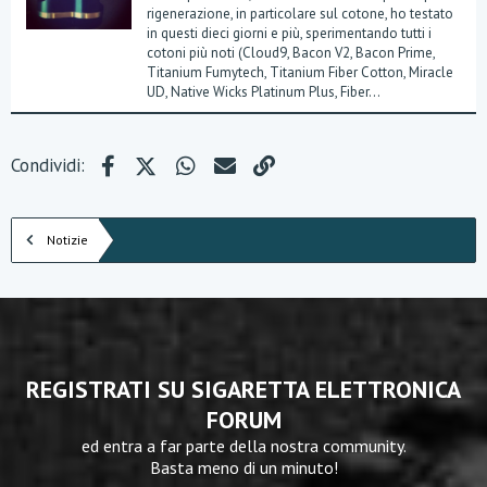
rigenerazione, in particolare sul cotone, ho testato
in questi dieci giorni e più, sperimentando tutti i
cotoni più noti (Cloud9, Bacon V2, Bacon Prime,
Titanium Fumytech, Titanium Fiber Cotton, Miracle
UD, Native Wicks Platinum Plus, Fiber...
Facebook
X (Twitter)
WhatsApp
e-mail
Link
Condividi:
Notizie
REGISTRATI SU SIGARETTA ELETTRONICA
FORUM
ed entra a far parte della nostra community.
Basta meno di un minuto!