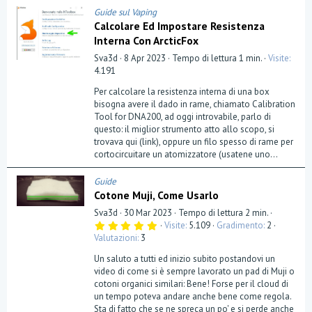
Guide sul Vaping
Calcolare Ed Impostare Resistenza
Interna Con ArcticFox
Sva3d
8 Apr 2023
Tempo di lettura 1 min.
Visite
4.191
Per calcolare la resistenza interna di una box
bisogna avere il dado in rame, chiamato Calibration
Tool for DNA200, ad oggi introvabile, parlo di
questo: il miglior strumento atto allo scopo, si
trovava qui (link), oppure un filo spesso di rame per
cortocircuitare un atomizzatore (usatene uno...
Guide
Cotone Muji, Come Usarlo
Sva3d
30 Mar 2023
Tempo di lettura 2 min.
5
Visite
5.109
Gradimento
2
,
Valutazioni
3
0
0
Un saluto a tutti ed inizio subito postandovi un
s
t
video di come si è sempre lavorato un pad di Muji o
e
cotoni organici similari: Bene! Forse per il cloud di
l
un tempo poteva andare anche bene come regola.
l
a
Sta di fatto che se ne spreca un po' e si perde anche