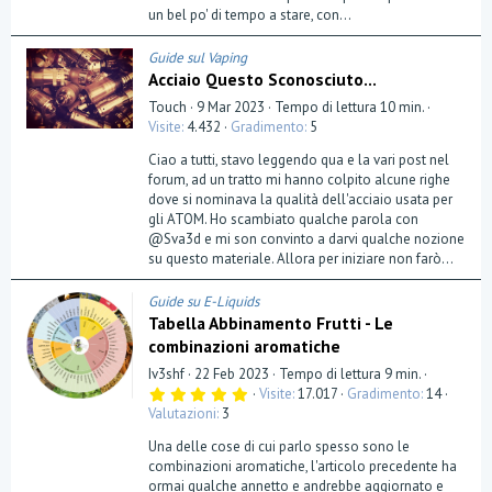
(
un bel po' di tempo a stare, con...
e
)
Guide sul Vaping
Acciaio Questo Sconosciuto...
Touch
9 Mar 2023
Tempo di lettura 10 min.
Visite
4.432
Gradimento
5
Ciao a tutti, stavo leggendo qua e la vari post nel
forum, ad un tratto mi hanno colpito alcune righe
dove si nominava la qualità dell'acciaio usata per
gli ATOM. Ho scambiato qualche parola con
@Sva3d e mi son convinto a darvi qualche nozione
su questo materiale. Allora per iniziare non farò...
Guide su E-Liquids
Tabella Abbinamento Frutti - Le
combinazioni aromatiche
Iv3shf
22 Feb 2023
Tempo di lettura 9 min.
5
Visite
17.017
Gradimento
14
,
Valutazioni
3
0
0
Una delle cose di cui parlo spesso sono le
s
t
combinazioni aromatiche, l'articolo precedente ha
e
ormai qualche annetto e andrebbe aggiornato e