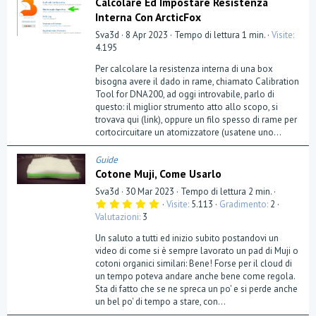
Calcolare Ed Impostare Resistenza
Interna Con ArcticFox
Sva3d
8 Apr 2023
Tempo di lettura 1 min.
Visite
4.195
Per calcolare la resistenza interna di una box
bisogna avere il dado in rame, chiamato Calibration
Tool for DNA200, ad oggi introvabile, parlo di
questo: il miglior strumento atto allo scopo, si
trovava qui (link), oppure un filo spesso di rame per
cortocircuitare un atomizzatore (usatene uno...
Guide
Cotone Muji, Come Usarlo
Sva3d
30 Mar 2023
Tempo di lettura 2 min.
5
Visite
5.113
Gradimento
2
,
Valutazioni
3
0
0
Un saluto a tutti ed inizio subito postandovi un
s
t
video di come si è sempre lavorato un pad di Muji o
e
cotoni organici similari: Bene! Forse per il cloud di
l
un tempo poteva andare anche bene come regola.
l
a
Sta di fatto che se ne spreca un po' e si perde anche
(
un bel po' di tempo a stare, con...
e
)