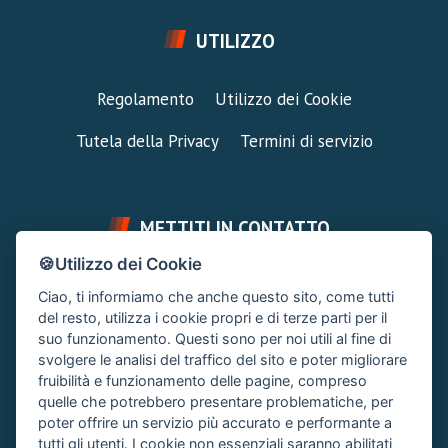
UTILIZZO
Regolamento
Utilizzo dei Cookie
Tutela della Privacy
Termini di servizio
METTITI IN CONTATTO
🍪Utilizzo dei Cookie
FAI UNA DOMANDA
SUPPORTO FORUM
Ciao, ti informiamo che anche questo sito, come tutti
Chiedi un Consiglio
Area Ticket
del resto, utilizza i cookie propri e di terze parti per il
suo funzionamento. Questi sono per noi utili al fine di
CONTATTA L'AMMINISTRAZIONE
svolgere le analisi del traffico del sito e poter migliorare
Clicca quì
fruibilità e funzionamento delle pagine, compreso
quelle che potrebbero presentare problematiche, per
poter offrire un servizio più accurato e performante a
tutti gli utenti. I cookie non essenziali saranno abilitati