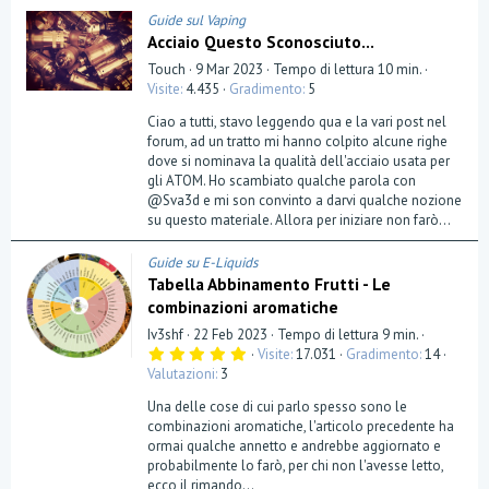
Guide sul Vaping
Acciaio Questo Sconosciuto...
Touch
9 Mar 2023
Tempo di lettura 10 min.
Visite
4.435
Gradimento
5
Ciao a tutti, stavo leggendo qua e la vari post nel
forum, ad un tratto mi hanno colpito alcune righe
dove si nominava la qualità dell'acciaio usata per
gli ATOM. Ho scambiato qualche parola con
@Sva3d e mi son convinto a darvi qualche nozione
su questo materiale. Allora per iniziare non farò...
Guide su E-Liquids
Tabella Abbinamento Frutti - Le
combinazioni aromatiche
Iv3shf
22 Feb 2023
Tempo di lettura 9 min.
5
Visite
17.031
Gradimento
14
,
Valutazioni
3
0
0
Una delle cose di cui parlo spesso sono le
s
t
combinazioni aromatiche, l'articolo precedente ha
e
ormai qualche annetto e andrebbe aggiornato e
l
probabilmente lo farò, per chi non l'avesse letto,
l
a
ecco il rimando...