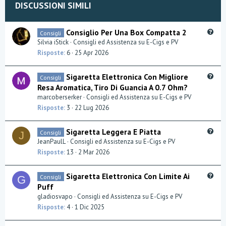
DISCUSSIONI SIMILI
Q
Consiglio Per Una Box Compatta 2
Consigli
u
Silvia iStick
Consigli ed Assistenza su E-Cigs e PV
e
Risposte
6
25 Apr 2026
s
t
Q
Sigaretta Elettronica Con Migliore
Consigli
i
u
Resa Aromatica, Tiro Di Guancia A 0.7 Ohm?
o
e
marcoberserker
Consigli ed Assistenza su E-Cigs e PV
n
s
Risposte
3
22 Lug 2026
t
i
Q
Sigaretta Leggera E Piatta
Consigli
o
J
u
JeanPaulL
Consigli ed Assistenza su E-Cigs e PV
n
e
Risposte
13
2 Mar 2026
s
t
Q
Sigaretta Elettronica Con Limite Ai
Consigli
G
i
u
Puff
o
e
gladiosvapo
Consigli ed Assistenza su E-Cigs e PV
n
s
Risposte
4
1 Dic 2025
t
i