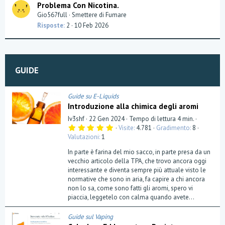
Problema Con Nicotina.
o
Gio567full
Smettere di Fumare
n
Risposte
2
10 Feb 2026
GUIDE
Guide su E-Liquids
Introduzione alla chimica degli aromi
Iv3shf
22 Gen 2024
Tempo di lettura 4 min.
5
Visite
4.781
Gradimento
8
,
Valutazioni
1
0
0
In parte è farina del mio sacco, in parte presa da un
s
t
vecchio articolo della TPA, che trovo ancora oggi
e
interessante e diventa sempre più attuale visto le
l
normative che sono in aria, fa capire a chi ancora
l
a
non lo sa, come sono fatti gli aromi, spero vi
(
piaccia, leggetelo con calma quando avete...
e
)
Guide sul Vaping