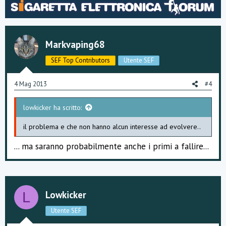
Markvaping68
SEF Top Contributors
Utente SEF
4 Mag 2013
#4
lowkicker ha scritto:
il problema e che non hanno alcun interesse ad evolvere..
... ma saranno probabilmente anche i primi a fallire...
Lowkicker
L
Utente SEF