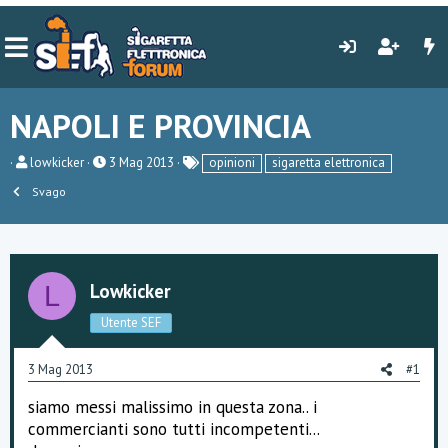
NAPOLI E PROVINCIA
C
D
lowkicker
3 Mag 2013
opinioni
sigaretta elettronica
r
a
Svago
e
t
a
a
t
d
o
i
r
i
e
n
Lowkicker
L
D
i
i
z
s
i
Utente SEF
c
o
u
3 Mag 2013
s
#1
s
i
siamo messi malissimo in questa zona.. i
o
commercianti sono tutti incompetenti...
n