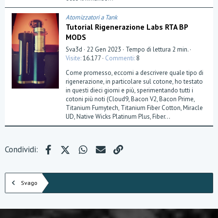
(
e
)
Atomizzatori a Tank
Tutorial Rigenerazione Labs RTA BP
MODS
Sva3d
22 Gen 2023
Tempo di lettura 2 min.
Visite
16.177
Commenti
8
Come promesso, eccomi a descrivere quale tipo di
rigenerazione, in particolare sul cotone, ho testato
in questi dieci giorni e più, sperimentando tutti i
cotoni più noti (Cloud9, Bacon V2, Bacon Prime,
Titanium Fumytech, Titanium Fiber Cotton, Miracle
UD, Native Wicks Platinum Plus, Fiber...
Facebook
X (Twitter)
WhatsApp
e-mail
Link
Condividi:
Svago