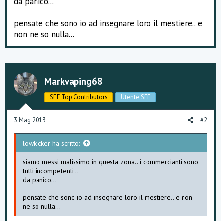
da panico...
e
pensate che sono io ad insegnare loro il mestiere.. e
non ne so nulla...
Markvaping68
SEF Top Contributors
Utente SEF
3 Mag 2013
#2
lowkicker ha scritto:
siamo messi malissimo in questa zona.. i commercianti sono
tutti incompetenti...
da panico...
pensate che sono io ad insegnare loro il mestiere.. e non
ne so nulla...