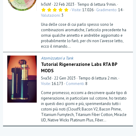
Iv3shf
22 Feb 2023
Tempo di lettura 9 min.
5
Visite
17.026
Gradimento
14
,
Valutazioni
3
0
0
Una delle cose di cui parlo spesso sono le
s
t
combinazioni aromatiche, l'articolo precedente ha
e
ormai qualche annetto e andrebbe aggiornato e
l
probabilmente lo farò, per chi non l'avesse letto,
l
a
ecco il rimando...
(
e
)
Atomizzatori a Tank
Tutorial Rigenerazione Labs RTA BP
MODS
Sva3d
22 Gen 2023
Tempo di lettura 2 min.
Visite
16.173
Commenti
8
Come promesso, eccomi a descrivere quale tipo di
rigenerazione, in particolare sul cotone, ho testato
in questi dieci giorni e più, sperimentando tutti i
cotoni più noti (Cloud9, Bacon V2, Bacon Prime,
Titanium Fumytech, Titanium Fiber Cotton, Miracle
UD, Native Wicks Platinum Plus, Fiber...