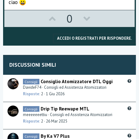
ciao
U
D
0
p
o
v
w
ACCEDI O REGISTRATI PER RISPONDERE.
o
n
t
v
DISCUSSIONI SIMILI
e
o
t
Q
Consiglio Atomizzatore DTL Oggi
Consigli
u
DavideF74
Consigli ed Assistenza Atomizzatori
e
e
Risposte
2
1 Giu 2026
s
t
Q
Drip Tip Reewape MTL
Consigli
i
u
meeeeeeettiu
Consigli ed Assistenza Atomizzatori
o
e
Risposte
2
26 Mar 2025
n
s
t
Q
By Ka V7 Plus
Consigli
i