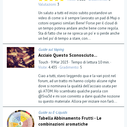
,
Valutazioni
3
0
0
Un saluto a tutti ed inizio subito postandovi un
s
t
video di come si è sempre lavorato un pad di Muji o
e
cotoni organici similari: Bene! Forse per il cloud di
l
un tempo poteva andare anche bene come regola.
l
a
Sta di fatto che se ne spreca un po' e si perde anche
(
un bel po' di tempo a stare, con...
e
)
Guide sul Vaping
Acciaio Questo Sconosciuto...
Touch
9 Mar 2023
Tempo di lettura 10 min.
Visite
4.435
Gradimento
5
Ciao a tutti, stavo leggendo qua e la vari post nel
forum, ad un tratto mi hanno colpito alcune righe
dove si nominava la qualità dell'acciaio usata per
gli ATOM. Ho scambiato qualche parola con
@Sva3d e mi son convinto a darvi qualche nozione
su questo materiale. Allora per iniziare non farò...
Guide su E-Liquids
Tabella Abbinamento Frutti - Le
combinazioni aromatiche