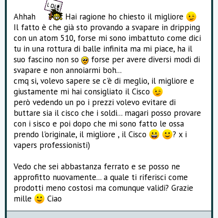
e
Ahhah
Hai ragione ho chiesto il migliore
Il fatto è che già sto provando a svapare in dripping
con un atom 510, forse mi sono imbattuto come dici
tu in una rottura di balle infinita ma mi piace, ha il
suo fascino non so
forse per avere diversi modi di
svapare e non annoiarmi boh...
cmq si, volevo sapere se c'è di meglio, il migliore e
giustamente mi hai consigliato il Cisco
però vedendo un po i prezzi volevo evitare di
buttare sia il cisco che i soldi... magari posso provare
con i sisco e poi dopo che mi sono fatto le ossa
prendo l'originale, il migliore , il Cisco
? x i
vapers professionisti)
Vedo che sei abbastanza ferrato e se posso ne
approfitto nuovamente... a quale ti riferisci come
prodotti meno costosi ma comunque validi? Grazie
mille
Ciao