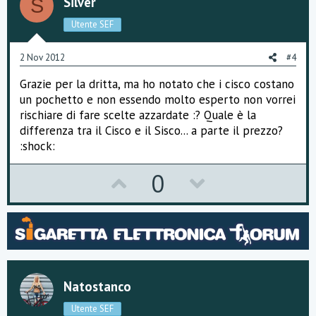
o
n
Silver
S
t
v
Utente SEF
e
o
2 Nov 2012
#4
t
Grazie per la dritta, ma ho notato che i cisco costano
e
un pochetto e non essendo molto esperto non vorrei
rischiare di fare scelte azzardate :? Quale è la
differenza tra il Cisco e il Sisco... a parte il prezzo?
:shock:
U
D
0
p
o
v
w
o
n
t
v
Natostanco
e
o
Utente SEF