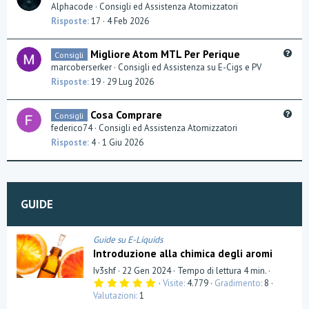
u
Alphacode
Consigli ed Assistenza Atomizzatori
o
e
Risposte
17
4 Feb 2026
n
s
t
Q
Migliore Atom MTL Per Perique
Consigli
i
u
marcoberserker
Consigli ed Assistenza su E-Cigs e PV
o
e
Risposte
19
29 Lug 2026
n
s
t
Q
Cosa Comprare
Consigli
i
u
federico74
Consigli ed Assistenza Atomizzatori
o
e
Risposte
4
1 Giu 2026
n
s
t
i
o
GUIDE
n
Guide su E-Liquids
Introduzione alla chimica degli aromi
Iv3shf
22 Gen 2024
Tempo di lettura 4 min.
5
Visite
4.779
Gradimento
8
,
Valutazioni
1
0