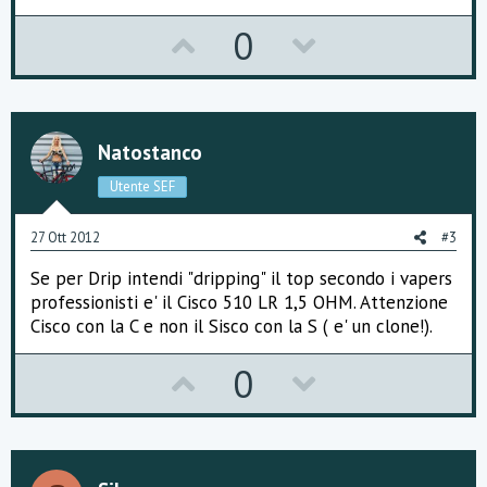
U
D
0
p
o
v
w
o
n
Natostanco
t
v
Utente SEF
e
o
27 Ott 2012
#3
t
Se per Drip intendi "dripping" il top secondo i vapers
e
professionisti e' il Cisco 510 LR 1,5 OHM. Attenzione
Cisco con la C e non il Sisco con la S ( e' un clone!).
U
D
0
p
o
v
w