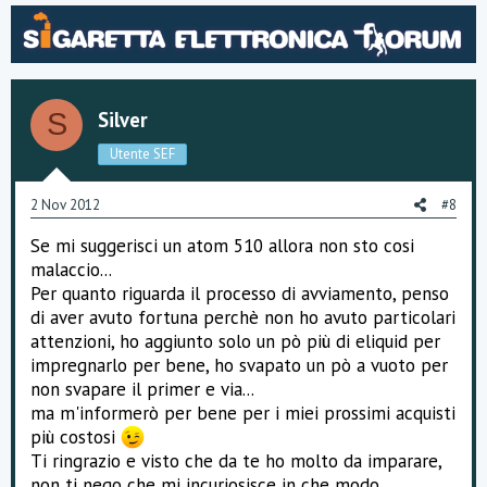
v
w
o
n
t
v
Silver
S
e
o
Utente SEF
t
e
2 Nov 2012
#8
Se mi suggerisci un atom 510 allora non sto cosi
malaccio...
Per quanto riguarda il processo di avviamento, penso
di aver avuto fortuna perchè non ho avuto particolari
attenzioni, ho aggiunto solo un pò più di eliquid per
impregnarlo per bene, ho svapato un pò a vuoto per
non svapare il primer e via...
ma m'informerò per bene per i miei prossimi acquisti
più costosi
Ti ringrazio e visto che da te ho molto da imparare,
non ti nego che mi incuriosisce in che modo