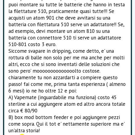
puoi montare su tutte le batterie che hanno in testa
la filettature 510, praticamente quasi tutte!!! Se
acquisti un atom 901 che deve avvitarsi su una
batteria con filettatura 510 serve un adattatore!! Se,
ad esempio, devi montare un atom 810 su una
batteria con connettore 510 ti serve un adattatore
510-801 costo 3 euro.
Siccome svapare in dripping, come detto, e' una
rottura di balle non solo per me ma anche per molti
altri, ecco che si sono inventati delle soluzioni che
sono pero' moooooooooooooolto costose.
chiaramente tu non azzardarti a compiere questo
passo! fai come me, prima tanta esperienza ( almeno
6 mesi) io ne ho oltre 12 e poi:
A) Vapemate (inguardabile ma funziona) costo 45
sterline a cui aggiungere atom ed altro ancora totale
circa € 80/90
B) box mod bottom feeder e poi aggiungere pezzi
come sopra. Qui il tot e' nettamente superiore ma e'
un'altra storia!