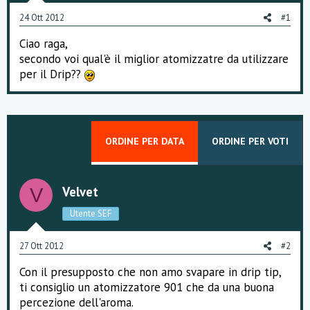
o
24 Ott 2012
#1
n
e
Ciao raga,
secondo voi qual'è il miglior atomizzatre da utilizzare
per il Drip??
ORDINE PER DATA
ORDINE PER VOTI
Velvet
V
Utente SEF
27 Ott 2012
#2
Con il presupposto che non amo svapare in drip tip,
ti consiglio un atomizzatore 901 che da una buona
percezione dell'aroma.