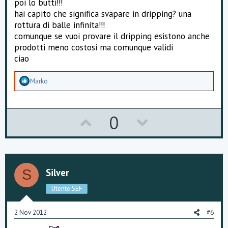
poi lo butti!!!
hai capito che significa svapare in dripping? una
rottura di balle infinita!!!
comunque se vuoi provare il dripping esistono anche
prodotti meno costosi ma comunque validi
ciao
A
Marko
p
p
r
e
U
D
0
z
z
p
o
a
m
v
w
e
n
o
n
t
Silver
S
i
t
v
:
Utente SEF
e
o
2 Nov 2012
#6
t