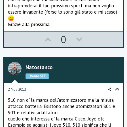
intraprenderai il tuo prossimo sport, ma non voglio
essere invadente (forse lo sono già stato e mi scuso)
Grazie alla prossima.
U
D
0
p
o
v
w
o
n
Natostanco
t
v
Utente SEF
e
o
2 Nov 2012
#9
t
510 non e' la marca dell'atomizzatore ma la misura
e
attacco batteria. Esistono anche atomizzatori 801 e
901 e relativi adattatori.
quello che interessa e' la marca Cisco, Joye etc-
Esempio se acquisti i Joye 510, 510 significa che li