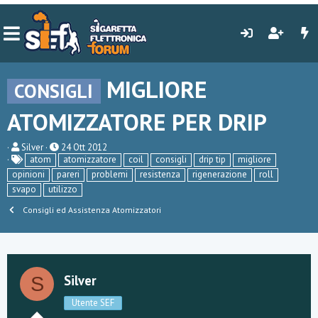
MIGLIORE
CONSIGLI
ATOMIZZATORE PER DRIP
C
D
Silver
24 Ott 2012
r
a
atom
atomizzatore
coil
consigli
drip tip
migliore
e
t
opinioni
pareri
problemi
resistenza
rigenerazione
roll
a
a
svapo
utilizzo
t
d
o
i
Consigli ed Assistenza Atomizzatori
r
i
e
n
D
i
i
z
s
i
c
o
Silver
S
u
s
Utente SEF
s
i