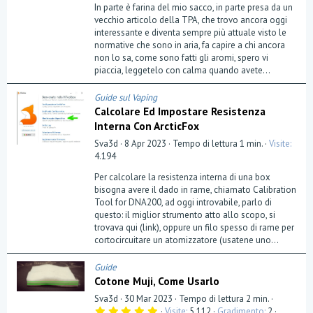
0
In parte è farina del mio sacco, in parte presa da un
s
t
vecchio articolo della TPA, che trovo ancora oggi
e
interessante e diventa sempre più attuale visto le
l
normative che sono in aria, fa capire a chi ancora
l
a
non lo sa, come sono fatti gli aromi, spero vi
(
piaccia, leggetelo con calma quando avete...
e
)
Guide sul Vaping
Calcolare Ed Impostare Resistenza
Interna Con ArcticFox
Sva3d
8 Apr 2023
Tempo di lettura 1 min.
Visite
4.194
Per calcolare la resistenza interna di una box
bisogna avere il dado in rame, chiamato Calibration
Tool for DNA200, ad oggi introvabile, parlo di
questo: il miglior strumento atto allo scopo, si
trovava qui (link), oppure un filo spesso di rame per
cortocircuitare un atomizzatore (usatene uno...
Guide
Cotone Muji, Come Usarlo
Sva3d
30 Mar 2023
Tempo di lettura 2 min.
5
Visite
5.112
Gradimento
2