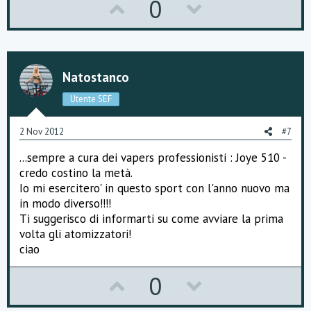
U
D
0
p
o
v
w
o
n
Natostanco
t
v
Utente SEF
e
o
2 Nov 2012
#7
t
...sempre a cura dei vapers professionisti : Joye 510 -
e
credo costino la metà.
Io mi esercitero' in questo sport con l'anno nuovo ma
in modo diverso!!!!
Ti suggerisco di informarti su come avviare la prima
volta gli atomizzatori!
ciao
U
D
0
p
o