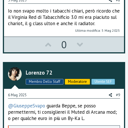
e
5 Mag 2025
#8
Io non svapo molto i tabacchi chiari, però ricordo che
il Virginia Red di Tabacchificio 3.0 mi era piaciuto sul
chariot, il g class ulton e anche il radiator.
Ultima modifica:
5 Mag 2025
U
D
0
p
o
v
w
o
n
Lorenzo 72
t
v
Membro Dello Staff
Moderatore
Utente SEF
e
o
6 Mag 2025
#9
t
@GiuseppeSvapo
guarda Beppe, se posso
e
permettermi, ti consiglierei il Muted di Arcana mod;
o per qualche euro in più un By-Ka L.