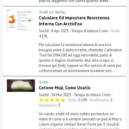
piaccia, leggetelo con calma quando avete...
e
)
Guide sul Vaping
Calcolare Ed Impostare Resistenza
Interna Con ArcticFox
Sva3d
8 Apr 2023
Tempo di lettura 1 min.
Visite
4.191
Per calcolare la resistenza interna di una box
bisogna avere il dado in rame, chiamato Calibration
Tool for DNA200, ad oggi introvabile, parlo di
questo: il miglior strumento atto allo scopo, si
trovava qui (link), oppure un filo spesso di rame per
cortocircuitare un atomizzatore (usatene uno...
Guide
Cotone Muji, Come Usarlo
Sva3d
30 Mar 2023
Tempo di lettura 2 min.
5
Visite
5.109
Gradimento
2
,
Valutazioni
3
0
0
Un saluto a tutti ed inizio subito postandovi un
s
t
video di come si è sempre lavorato un pad di Muji o
e
cotoni organici similari: Bene! Forse per il cloud di
l