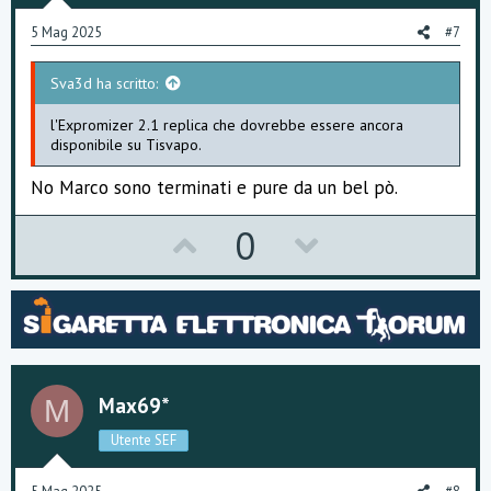
e
o
5 Mag 2025
#7
t
Sva3d ha scritto:
e
l'Expromizer 2.1 replica che dovrebbe essere ancora
disponibile su Tisvapo.
No Marco sono terminati e pure da un bel pò.
U
D
0
p
o
v
w
o
n
t
v
Max69*
M
e
o
Utente SEF
t