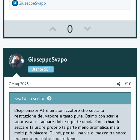
A
GiuseppeSvapo
p
p
r
e
U
D
0
z
z
p
o
a
m
v
w
e
n
o
n
t
GiuseppeSvapo
i
t
v
:
Utente SEF
e
o
7 Mag 2025
#10
t
Sva3d ha scritto:
e
L'Expromizer V3 è un atomizzatore che secca la
restituzione del vapore e tanto pure. Ottimo con scuri e
sigarosi a cui tagliare dolce e parte umida. Con i chiari li
secca e fa uscire proprio la parte meno aromatica, ma a
molti può piacere. Quindi, per te, una via di mezzo tra secco
ed umido potrebbe andare bene.