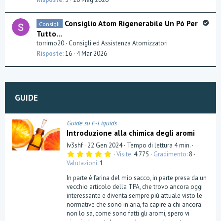
n
s
t
S
Consiglio Atom Rigenerabile Un Pò Per
Consigli
i
o
Tutto...
o
l
torrimo20
Consigli ed Assistenza Atomizzatori
n
v
Risposte
16
4 Mar 2026
e
d
GUIDE
Guide su E-Liquids
Introduzione alla chimica degli aromi
Iv3shf
22 Gen 2024
Tempo di lettura 4 min.
5
Visite
4.775
Gradimento
8
,
Valutazioni
1
0
0
In parte è farina del mio sacco, in parte presa da un
s
t
vecchio articolo della TPA, che trovo ancora oggi
e
interessante e diventa sempre più attuale visto le
l
normative che sono in aria, fa capire a chi ancora
l
a
non lo sa, come sono fatti gli aromi, spero vi
(