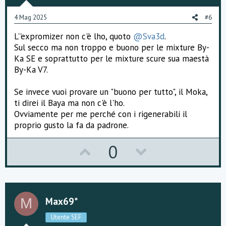
e
o
4 Mag 2025
#6
t
L''expromizer non c'è lho, quoto
@Sva3d
.
e
Sul secco ma non troppo e buono per le mixture By-
Ka SE e soprattutto per le mixture scure sua maestà
By-Ka V7.
Se invece vuoi provare un "buono per tutto", il Moka,
ti direi il Baya ma non c'è l'ho.
Ovviamente per me perché con i rigenerabili il
proprio gusto la fa da padrone.
U
D
0
p
o
v
w
o
n
Max69*
M
t
v
Utente SEF