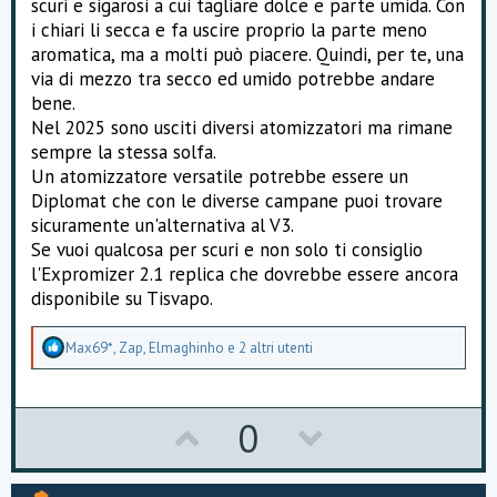
scuri e sigarosi a cui tagliare dolce e parte umida. Con
i chiari li secca e fa uscire proprio la parte meno
aromatica, ma a molti può piacere. Quindi, per te, una
via di mezzo tra secco ed umido potrebbe andare
bene.
Nel 2025 sono usciti diversi atomizzatori ma rimane
sempre la stessa solfa.
Un atomizzatore versatile potrebbe essere un
Diplomat che con le diverse campane puoi trovare
sicuramente un'alternativa al V3.
Se vuoi qualcosa per scuri e non solo ti consiglio
l'Expromizer 2.1 replica che dovrebbe essere ancora
disponibile su Tisvapo.
A
Max69*
,
Zap
,
Elmaghinho
e 2 altri utenti
p
p
r
e
U
D
0
z
z
p
o
a
m