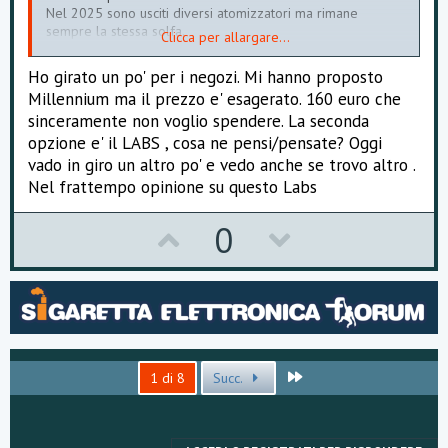
Nel 2025 sono usciti diversi atomizzatori ma rimane
sempre la stessa solfa.
Clicca per allargare...
Un atomizzatore versatile potrebbe essere un Diplomat
che con le diverse campane puoi trovare sicuramente
Ho girato un po' per i negozi. Mi hanno proposto
un'alternativa al V3.
Millennium ma il prezzo e' esagerato. 160 euro che
Se vuoi qualcosa per scuri e non solo ti consiglio
sinceramente non voglio spendere. La seconda
l'Expromizer 2.1 replica che dovrebbe essere ancora
disponibile su Tisvapo.
opzione e' il LABS , cosa ne pensi/pensate? Oggi
vado in giro un altro po' e vedo anche se trovo altro .
Nel frattempo opinione su questo Labs
U
D
0
p
o
v
w
o
n
t
v
Ultimo
1 di 8
Succ.
e
o
t