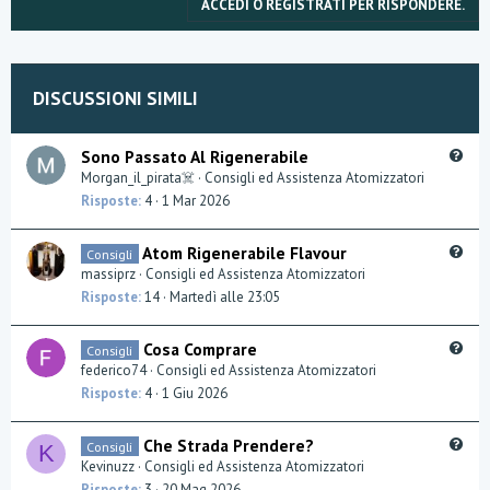
ACCEDI O REGISTRATI PER RISPONDERE.
e
DISCUSSIONI SIMILI
Q
Sono Passato Al Rigenerabile
u
Morgan_il_pirata☠️
Consigli ed Assistenza Atomizzatori
e
Risposte
4
1 Mar 2026
s
t
Q
Atom Rigenerabile Flavour
Consigli
i
u
massiprz
Consigli ed Assistenza Atomizzatori
o
e
Risposte
14
Martedì alle 23:05
n
s
t
Q
Cosa Comprare
Consigli
i
u
federico74
Consigli ed Assistenza Atomizzatori
o
e
Risposte
4
1 Giu 2026
n
s
t
Q
Che Strada Prendere?
Consigli
K
i
u
Kevinuzz
Consigli ed Assistenza Atomizzatori
o
e
Risposte
3
20 Mag 2026