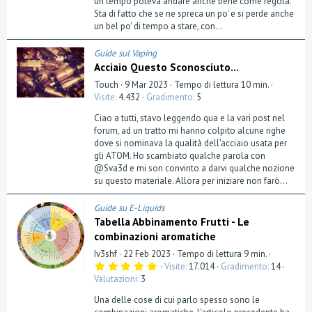
un tempo poteva andare anche bene come regola.
l
a
Sta di fatto che se ne spreca un po' e si perde anche
(
un bel po' di tempo a stare, con...
e
)
Guide sul Vaping
Acciaio Questo Sconosciuto...
Touch
9 Mar 2023
Tempo di lettura 10 min.
Visite
4.432
Gradimento
5
Ciao a tutti, stavo leggendo qua e la vari post nel
forum, ad un tratto mi hanno colpito alcune righe
dove si nominava la qualità dell'acciaio usata per
gli ATOM. Ho scambiato qualche parola con
@Sva3d e mi son convinto a darvi qualche nozione
su questo materiale. Allora per iniziare non farò...
Guide su E-Liquids
Tabella Abbinamento Frutti - Le
combinazioni aromatiche
Iv3shf
22 Feb 2023
Tempo di lettura 9 min.
5
Visite
17.014
Gradimento
14
,
Valutazioni
3
0
0
Una delle cose di cui parlo spesso sono le
s
t