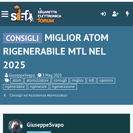
MIGLIOR ATOM
CONSIGLI
RIGENERABILE MTL NEL
2025
C
D
GiuseppeSvapo
3 Mag 2025
r
a
atom
atomizzatore
consigli
miglior
mtl
opinioni
e
t
rigenerabile
rigenerare
rigenerazione
a
a
t
d
Consigli ed Assistenza Atomizzatori
o
i
r
i
e
n
D
i
i
z
s
i
GiuseppeSvapo
c
o
u