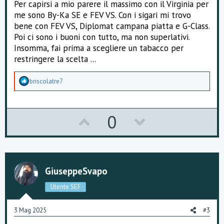
Per capirsi a mio parere il massimo con il Virginia per
me sono By-Ka SE e FEV VS. Con i sigari mi trovo
bene con FEV VS, Diplomat campana piatta e G-Class.
Poi ci sono i buoni con tutto, ma non superlativi.
Insomma, fai prima a scegliere un tabacco per
restringere la scelta ...
A
briscolatre7
p
p
r
e
U
D
0
z
z
p
o
a
m
v
w
e
n
o
n
t
GiuseppeSvapo
i
t
v
:
Utente SEF
e
o
3 Mag 2025
#3
t