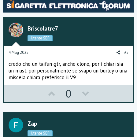
v
w
e
n
o
n
t
i
t
v
:
Briscolatre7
e
o
Utente SEF
t
e
4 Mag 2025
#5
credo che un taifun gtr, anche clone, per i chiari sia
un must. poi personalmente se svapo un burley o una
miscela chiara preferisco il V9
U
D
0
p
o
v
w
o
n
Zap
t
v
Utente SEF