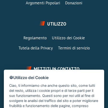
Argomenti Popolari
Donazioni
UTILIZZO
Regolamento
Utilizzo dei Cookie
Tutela della Privacy
Termini di servizio
METTITI IN CONTATTO
🍪Utilizzo dei Cookie
FAI UNA DOMANDA
SUPPORTO FORUM
Ciao, ti informiamo che anche questo sito, come tutti
Chiedi un Consiglio
Area Ticket
del resto, utilizza i cookie propri e di terze parti per il
suo funzionamento. Questi sono per noi utili al fine di
CONTATTA L'AMMINISTRAZIONE
svolgere le analisi del traffico del sito e poter migliorare
Clicca quì
fruibilità e funzionamento delle pagine, compreso