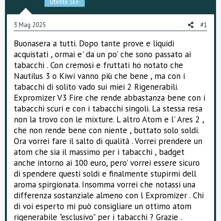
Utente SEF
s
s
i
3 Mag 2025
#1
o
n
Buonasera a tutti. Dopo tante prove e liquidi
e
acquistati , ormai e' da un po' che sono passato ai
tabacchi . Con cremosi e fruttati ho notato che
Nautilus 3 o Kiwi vanno più che bene , ma con i
tabacchi di solito vado sui miei 2 Rigenerabili.
Expromizer V3 Fire che rende abbastanza bene con i
tabacchi scuri e con i tabacchi singoli. La stessa resa
non la trovo con le mixture. L altro Atom e l' Ares 2 ,
che non rende bene con niente , buttato solo soldi.
Ora vorrei fare il salto di qualità . Vorrei prendere un
atom che sia il massimo per i tabacchi , badget
anche intorno ai 100 euro, pero' vorrei essere sicuro
di spendere questi soldi e finalmente stupirmi dell
aroma spirgionata. Insomma vorrei che notassi una
differenza sostanziale almeno con l Expromizer . Chi
di voi esperto mi può consigliare un ottimo atom
rigenerabile "esclusivo" per i tabacchi ? Grazie .