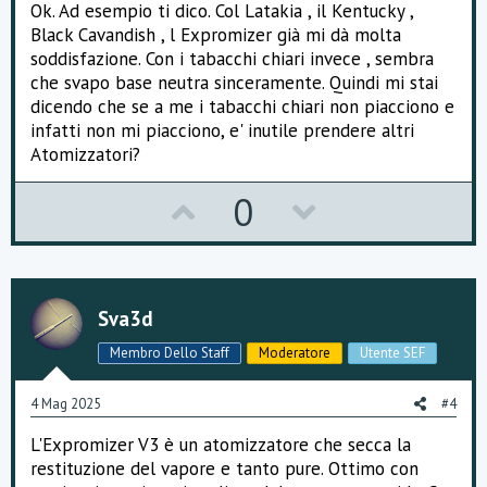
Ok. Ad esempio ti dico. Col Latakia , il Kentucky ,
e
Black Cavandish , l Expromizer già mi dà molta
soddisfazione. Con i tabacchi chiari invece , sembra
che svapo base neutra sinceramente. Quindi mi stai
dicendo che se a me i tabacchi chiari non piacciono e
infatti non mi piacciono, e' inutile prendere altri
Atomizzatori?
U
D
0
p
o
v
w
o
n
Sva3d
t
v
Membro Dello Staff
Moderatore
Utente SEF
e
o
4 Mag 2025
#4
t
L'Expromizer V3 è un atomizzatore che secca la
e
restituzione del vapore e tanto pure. Ottimo con