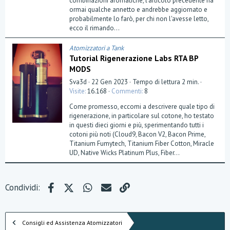
combinazioni aromatiche, l'articolo precedente ha
e
ormai qualche annetto e andrebbe aggiornato e
l
probabilmente lo farò, per chi non l'avesse letto,
l
a
ecco il rimando...
(
e
)
Atomizzatori a Tank
Tutorial Rigenerazione Labs RTA BP
MODS
Sva3d
22 Gen 2023
Tempo di lettura 2 min.
Visite
16.168
Commenti
8
Come promesso, eccomi a descrivere quale tipo di
rigenerazione, in particolare sul cotone, ho testato
in questi dieci giorni e più, sperimentando tutti i
cotoni più noti (Cloud9, Bacon V2, Bacon Prime,
Titanium Fumytech, Titanium Fiber Cotton, Miracle
UD, Native Wicks Platinum Plus, Fiber...
Facebook
X (Twitter)
WhatsApp
e-mail
Link
Condividi:
Consigli ed Assistenza Atomizzatori