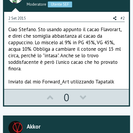
Moderatore
Utente SEF
2 Set 2015
#2
Ciao Stefano. Sto usando appunto il cacao Flavorart,
e direi che somiglia abbastanza al cacao da
cappuccino. Lo miscelo al 9% in PG 45%, VG 45%,
acqua 10%. Obbliga a cambiare il cotone ogni 15 ml
circa, perché lo "intasa". Anche se lo trovo
soddisfacente è però l'unico cacao che ho provato
finora.
Inviato dal mio Forward_Art utilizzando Tapatalk
U
D
0
p
o
v
w
o
n
Akkor