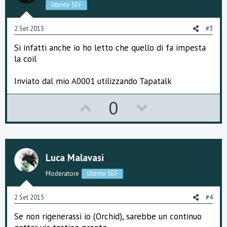
t
v
Utente SEF
e
o
2 Set 2015
#3
t
Si infatti anche io ho letto che quello di fa impesta
e
la coil
Inviato dal mio A0001 utilizzando Tapatalk
U
D
0
p
o
v
w
o
n
Luca Malavasi
t
v
Moderatore
Utente SEF
e
o
2 Set 2015
#4
t
Se non rigenerassi io (Orchid), sarebbe un continuo