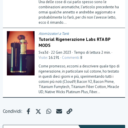
Una delle cose di cui parlo spesso sono le
s
t
combinazioni aromatiche, l'articolo precedente ha
e
ormai qualche annetto e andrebbe aggiornato e
l
probabilmente lo farò, per chi non l'avesse letto,
l
a
ecco il rimando...
(
e
)
Atomizzatori a Tank
Tutorial Rigenerazione Labs RTA BP
MODS
Sva3d
22 Gen 2023
Tempo di lettura 2 min.
Visite
16.191
Commenti
8
Come promesso, eccomi a descrivere quale tipo di
rigenerazione, in particolare sul cotone, ho testato
in questi dieci giorni e più, sperimentando tutti i
cotoni più noti (Cloud9, Bacon V2, Bacon Prime,
Titanium Fumytech, Titanium Fiber Cotton, Miracle
UD, Native Wicks Platinum Plus, Fiber...
Facebook
X (Twitter)
WhatsApp
e-mail
Link
Condividi: