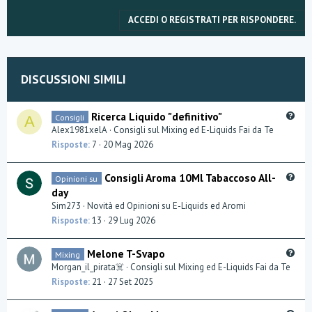
v
w
ACCEDI O REGISTRATI PER RISPONDERE.
o
n
t
v
DISCUSSIONI SIMILI
e
o
t
Q
Ricerca Liquido "definitivo"
Consigli
A
u
Alex1981xelA
Consigli sul Mixing ed E-Liquids Fai da Te
e
e
Risposte
7
20 Mag 2026
s
t
Q
Consigli Aroma 10Ml Tabaccoso All-
Opinioni su
i
u
day
o
e
Sim273
Novità ed Opinioni su E-Liquids ed Aromi
n
s
Risposte
13
29 Lug 2026
t
i
Q
Melone T-Svapo
Mixing
o
u
Morgan_il_pirata☠️
Consigli sul Mixing ed E-Liquids Fai da Te
n
e
Risposte
21
27 Set 2025
s
t