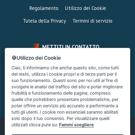
Regolamento
Utilizzo dei Cookie
Tutela della Privacy
Termini di servizio
METTITI IN CONTATTO
🍪Utilizzo dei Cookie
FAI UNA DOMANDA
SUPPORTO FORUM
Ciao, ti informiamo che anche questo sito, come tutti
Chiedi un Consiglio
Area Ticket
del resto, utilizza i cookie propri e di terze parti per il
suo funzionamento. Questi sono per noi utili al fine di
CONTATTA L'AMMINISTRAZIONE
svolgere le analisi del traffico del sito e poter migliorare
Clicca quì
fruibilità e funzionamento delle pagine, compreso
quelle che potrebbero presentare problematiche, per
poter offrire un servizio più accurato e performante a
tutti gli utenti. I cookie non essenziali saranno abilitati
solo dopo il tuo consenso. Per visualizzare quelli
utilizzati clicca pure su:
Fammi scegliere
Italiano