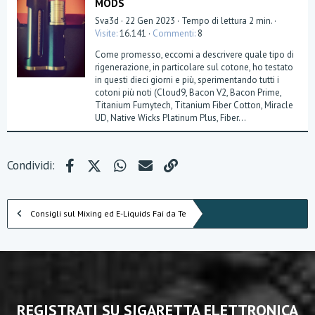
MODS
Sva3d
22 Gen 2023
Tempo di lettura 2 min.
Visite
16.141
Commenti
8
Come promesso, eccomi a descrivere quale tipo di
rigenerazione, in particolare sul cotone, ho testato
in questi dieci giorni e più, sperimentando tutti i
cotoni più noti (Cloud9, Bacon V2, Bacon Prime,
Titanium Fumytech, Titanium Fiber Cotton, Miracle
UD, Native Wicks Platinum Plus, Fiber...
Facebook
X (Twitter)
WhatsApp
e-mail
Link
Condividi:
Consigli sul Mixing ed E-Liquids Fai da Te
REGISTRATI SU SIGARETTA ELETTRONICA