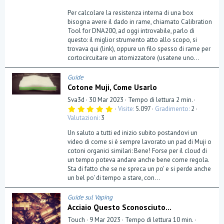
Per calcolare la resistenza interna di una box
bisogna avere il dado in rame, chiamato Calibration
Tool for DNA200, ad oggi introvabile, parlo di
questo: il miglior strumento atto allo scopo, si
trovava qui (link), oppure un filo spesso di rame per
cortocircuitare un atomizzatore (usatene uno...
Guide
Cotone Muji, Come Usarlo
Sva3d
30 Mar 2023
Tempo di lettura 2 min.
5
Visite
5.097
Gradimento
2
,
Valutazioni
3
0
0
Un saluto a tutti ed inizio subito postandovi un
s
t
video di come si è sempre lavorato un pad di Muji o
e
cotoni organici similari: Bene! Forse per il cloud di
l
un tempo poteva andare anche bene come regola.
l
a
Sta di fatto che se ne spreca un po' e si perde anche
(
un bel po' di tempo a stare, con...
e
)
Guide sul Vaping
Acciaio Questo Sconosciuto...
Touch
9 Mar 2023
Tempo di lettura 10 min.