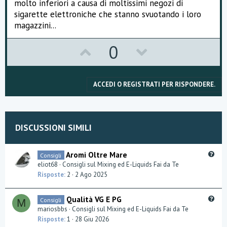
molto inferiori a causa di moltissimi negozi di
sigarette elettroniche che stanno svuotando i loro
magazzini...
U
D
0
p
o
v
w
ACCEDI O REGISTRATI PER RISPONDERE.
o
n
t
v
DISCUSSIONI SIMILI
e
o
t
Q
Aromi Oltre Mare
Consigli
u
eliot68
Consigli sul Mixing ed E-Liquids Fai da Te
e
e
Risposte
2
2 Ago 2025
s
t
Q
Qualità VG E PG
Consigli
M
i
u
mariosbbs
Consigli sul Mixing ed E-Liquids Fai da Te
o
e
Risposte
1
28 Giu 2026
n
s