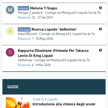
t
Q
Melone T-Svapo
Mixing
i
u
Morgan_il_pirata☠️
Consigli sul Mixing ed E-Liquids Fai da Te
o
e
Risposte
21
27 Set 2025
n
s
t
Q
Ricerca Liquido "definitivo"
Consigli
A
i
u
Alex1981xelA
Consigli sul Mixing ed E-Liquids Fai da Te
o
e
Risposte
7
20 Mag 2026
n
s
t
Q
Rapporto Diluizione Ottimale Per Tabacco
S
i
u
Lento Di King Liquid
o
e
sinthemau
Consigli sul Mixing ed E-Liquids Fai da Te
n
s
Risposte
6
4 Mar 2026
t
i
o
n
GUIDE
Guide su E-Liquids
Introduzione alla chimica degli aromi