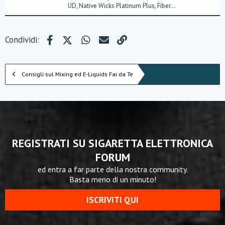
UD, Native Wicks Platinum Plus, Fiber...
Facebook
X (Twitter)
WhatsApp
e-mail
Link
Condividi:
Consigli sul Mixing ed E-Liquids Fai da Te
REGISTRATI SU SIGARETTA ELETTRONICA
FORUM
ed entra a far parte della nostra community.
Basta meno di un minuto!
ISCRIVITI QUI