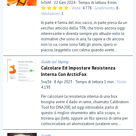
Iv3shf
22 Gen 2024
Tempo di lettura 4 min.
5
Visite
4.778
Gradimento
8
,
Valutazioni
1
0
0
In parte è farina del mio sacco, in parte presa da un
s
t
vecchio articolo della TPA, che trovo ancora oggi
e
interessante e diventa sempre più attuale visto le
l
normative che sono in aria, fa capire a chi ancora
l
a
non lo sa, come sono fatti gli aromi, spero vi
(
piaccia, leggetelo con calma quando avete...
e
)
Guide sul Vaping
Calcolare Ed Impostare Resistenza
Interna Con ArcticFox
Sva3d
8 Apr 2023
Tempo di lettura 1 min.
Visite
4.193
Per calcolare la resistenza interna di una box
bisogna avere il dado in rame, chiamato Calibration
Tool for DNA200, ad oggi introvabile, parlo di
questo: il miglior strumento atto allo scopo, si
trovava qui (link), oppure un filo spesso di rame per
cortocircuitare un atomizzatore (usatene uno...
Guide