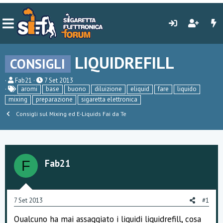
LIQUIDREFILL
CONSIGLI
C
D
Fab21
7 Set 2013
r
a
aromi
base
buono
diluizione
eliquid
fare
liquido
e
t
mixing
preparazione
sigaretta elettronica
a
a
t
d
Consigli sul Mixing ed E-Liquids Fai da Te
o
i
r
i
e
n
D
i
i
z
s
i
Fab21
F
c
o
u
s
s
i
7 Set 2013
#1
o
n
Qualcuno ha mai assaggiato i liquidi liquidrefill, cosa