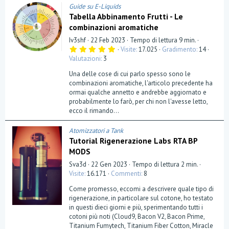
Guide su E-Liquids
Tabella Abbinamento Frutti - Le
combinazioni aromatiche
Iv3shf
22 Feb 2023
Tempo di lettura 9 min.
5
Visite
17.025
Gradimento
14
,
Valutazioni
3
0
0
Una delle cose di cui parlo spesso sono le
s
t
combinazioni aromatiche, l'articolo precedente ha
e
ormai qualche annetto e andrebbe aggiornato e
l
probabilmente lo farò, per chi non l'avesse letto,
l
a
ecco il rimando...
(
e
)
Atomizzatori a Tank
Tutorial Rigenerazione Labs RTA BP
MODS
Sva3d
22 Gen 2023
Tempo di lettura 2 min.
Visite
16.171
Commenti
8
Come promesso, eccomi a descrivere quale tipo di
rigenerazione, in particolare sul cotone, ho testato
in questi dieci giorni e più, sperimentando tutti i
cotoni più noti (Cloud9, Bacon V2, Bacon Prime,
Titanium Fumytech, Titanium Fiber Cotton, Miracle