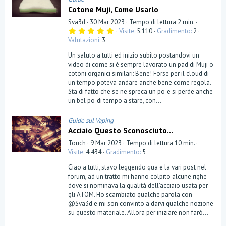
Cotone Muji, Come Usarlo
Sva3d
30 Mar 2023
Tempo di lettura 2 min.
5
Visite
5.110
Gradimento
2
,
Valutazioni
3
0
0
Un saluto a tutti ed inizio subito postandovi un
s
t
video di come si è sempre lavorato un pad di Muji o
e
cotoni organici similari: Bene! Forse per il cloud di
l
un tempo poteva andare anche bene come regola.
l
a
Sta di fatto che se ne spreca un po' e si perde anche
(
un bel po' di tempo a stare, con...
e
)
Guide sul Vaping
Acciaio Questo Sconosciuto...
Touch
9 Mar 2023
Tempo di lettura 10 min.
Visite
4.434
Gradimento
5
Ciao a tutti, stavo leggendo qua e la vari post nel
forum, ad un tratto mi hanno colpito alcune righe
dove si nominava la qualità dell'acciaio usata per
gli ATOM. Ho scambiato qualche parola con
@Sva3d e mi son convinto a darvi qualche nozione
su questo materiale. Allora per iniziare non farò...