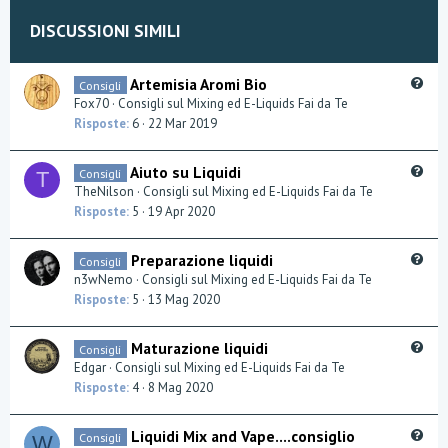
DISCUSSIONI SIMILI
Q
Artemisia Aromi Bio
Consigli
u
Fox70
Consigli sul Mixing ed E-Liquids Fai da Te
e
Risposte
6
22 Mar 2019
s
t
Q
Aiuto su Liquidi
Consigli
T
i
u
TheNilson
Consigli sul Mixing ed E-Liquids Fai da Te
o
e
Risposte
5
19 Apr 2020
n
s
t
Q
Preparazione liquidi
Consigli
i
u
n3wNemo
Consigli sul Mixing ed E-Liquids Fai da Te
o
e
Risposte
5
13 Mag 2020
n
s
t
Q
Maturazione liquidi
Consigli
i
u
Edgar
Consigli sul Mixing ed E-Liquids Fai da Te
o
e
Risposte
4
8 Mag 2020
n
s
t
Q
Liquidi Mix and Vape....consiglio
Consigli
W
i