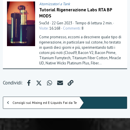
)
Atomizzatori a Tank
Tutorial Rigenerazione Labs RTA BP
MODS
Sva3d
22 Gen 2023
Tempo di lettura 2 min.
Visite
16.168
Commenti
8
Come promesso, eccomi a descrivere quale tipo di
rigenerazione, in particolare sul cotone, ho testato
in questi dieci giorni e più, sperimentando tutti i
cotoni più noti (Cloud9, Bacon V2, Bacon Prime,
Titanium Fumytech, Titanium Fiber Cotton, Miracle
UD, Native Wicks Platinum Plus, Fiber...
Facebook
X (Twitter)
WhatsApp
e-mail
Link
Condividi:
Consigli sul Mixing ed E-Liquids Fai da Te