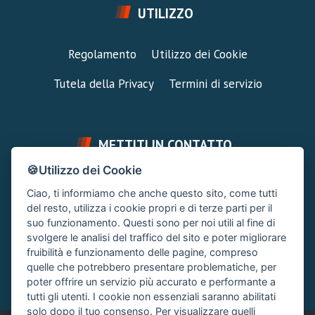
UTILIZZO
Regolamento
Utilizzo dei Cookie
Tutela della Privacy
Termini di servizio
METTITI IN CONTATTO
🍪Utilizzo dei Cookie
FAI UNA DOMANDA
SUPPORTO FORUM
Ciao, ti informiamo che anche questo sito, come tutti
Chiedi un Consiglio
Area Ticket
del resto, utilizza i cookie propri e di terze parti per il
suo funzionamento. Questi sono per noi utili al fine di
CONTATTA L'AMMINISTRAZIONE
svolgere le analisi del traffico del sito e poter migliorare
Clicca quì
fruibilità e funzionamento delle pagine, compreso
quelle che potrebbero presentare problematiche, per
poter offrire un servizio più accurato e performante a
tutti gli utenti. I cookie non essenziali saranno abilitati
solo dopo il tuo consenso. Per visualizzare quelli