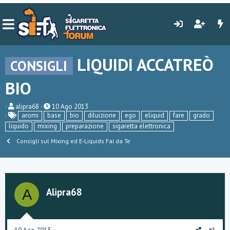
LIQUIDI ACCATREÒ
CONSIGLI
BIO
C
D
alipra68
10 Ago 2013
r
a
aromi
base
bio
diluizione
ego
eliquid
fare
grado
e
t
liquido
mixing
preparazione
sigaretta elettronica
a
a
t
d
Consigli sul Mixing ed E-Liquids Fai da Te
o
i
r
i
e
n
D
i
i
z
s
i
Alipra68
A
c
o
u
s
s
i