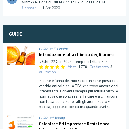
u
Winmx74
Consigli sul Mixing ed E-Liquids Fai da Te
o
e
Risposte
1
1 Apr 2020
n
s
t
i
o
GUIDE
n
Guide su E-Liquids
Introduzione alla chimica degli aromi
Iv3shf
22 Gen 2024
Tempo di lettura 4 min.
5
Visite
4.778
Gradimento
8
,
Valutazioni
1
0
0
In parte è farina del mio sacco, in parte presa da un
s
t
vecchio articolo della TPA, che trovo ancora oggi
e
interessante e diventa sempre più attuale visto le
l
normative che sono in aria, fa capire a chi ancora
l
a
non lo sa, come sono fatti gli aromi, spero vi
(
piaccia, leggetelo con calma quando avete...
e
)
Guide sul Vaping
Calcolare Ed Impostare Resistenza