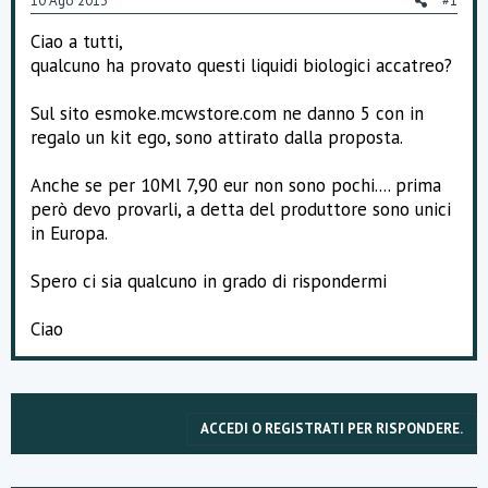
10 Ago 2013
#1
o
n
Ciao a tutti,
e
qualcuno ha provato questi liquidi biologici accatreo?
Sul sito esmoke.mcwstore.com ne danno 5 con in
regalo un kit ego, sono attirato dalla proposta.
Anche se per 10Ml 7,90 eur non sono pochi.... prima
però devo provarli, a detta del produttore sono unici
in Europa.
Spero ci sia qualcuno in grado di rispondermi
Ciao
ACCEDI O REGISTRATI PER RISPONDERE.