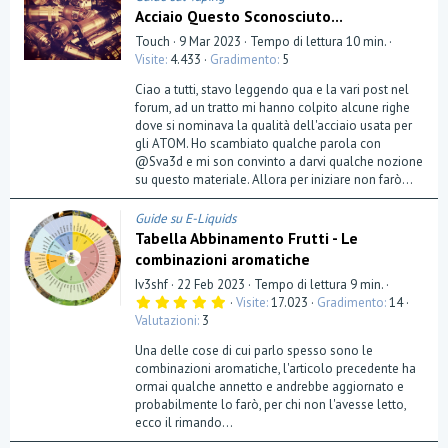
Acciaio Questo Sconosciuto...
Touch
9 Mar 2023
Tempo di lettura 10 min.
Visite
4.433
Gradimento
5
Ciao a tutti, stavo leggendo qua e la vari post nel
forum, ad un tratto mi hanno colpito alcune righe
dove si nominava la qualità dell'acciaio usata per
gli ATOM. Ho scambiato qualche parola con
@Sva3d e mi son convinto a darvi qualche nozione
su questo materiale. Allora per iniziare non farò...
Guide su E-Liquids
Tabella Abbinamento Frutti - Le
combinazioni aromatiche
Iv3shf
22 Feb 2023
Tempo di lettura 9 min.
5
Visite
17.023
Gradimento
14
,
Valutazioni
3
0
0
Una delle cose di cui parlo spesso sono le
s
t
combinazioni aromatiche, l'articolo precedente ha
e
ormai qualche annetto e andrebbe aggiornato e
l
probabilmente lo farò, per chi non l'avesse letto,
l
a
ecco il rimando...
(
e