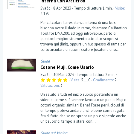
Interna Con ArcticFox
Sva3d
8 Apr 2023
Tempo di lettura 1 min.
Visite
4.192
Per calcolare la resistenza interna di una box
bisogna avere il dado in rame, chiamato Calibration
Tool for DNA200, ad oggi introvabile, parlo di
questo: il miglior strumento atto allo scopo, si
trovava qui (link), oppure un filo spesso di rame per
cortocircuitare un atomizzatore (usatene uno...
Guide
Cotone Muji, Come Usarlo
Sva3d
30 Mar 2023
Tempo di lettura 2 min.
5
Visite
5.110
Gradimento
2
,
Valutazioni
3
0
0
Un saluto a tutti ed inizio subito postandovi un
s
t
video di come si è sempre lavorato un pad di Muji o
e
cotoni organici similari: Bene! Forse per il cloud di
l
un tempo poteva andare anche bene come regola.
l
a
Sta di fatto che se ne spreca un po' e si perde anche
(
un bel po' di tempo a stare, con...
e
)
Guide sul Vaping