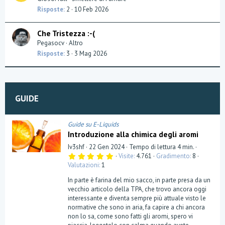
Risposte
2
10 Feb 2026
Che Tristezza :-(
Pegasocv
Altro
Risposte
3
3 Mag 2026
GUIDE
Guide su E-Liquids
Introduzione alla chimica degli aromi
Iv3shf
22 Gen 2024
Tempo di lettura 4 min.
5
Visite
4.761
Gradimento
8
,
Valutazioni
1
0
0
In parte è farina del mio sacco, in parte presa da un
s
t
vecchio articolo della TPA, che trovo ancora oggi
e
interessante e diventa sempre più attuale visto le
l
normative che sono in aria, fa capire a chi ancora
l
a
non lo sa, come sono fatti gli aromi, spero vi
(