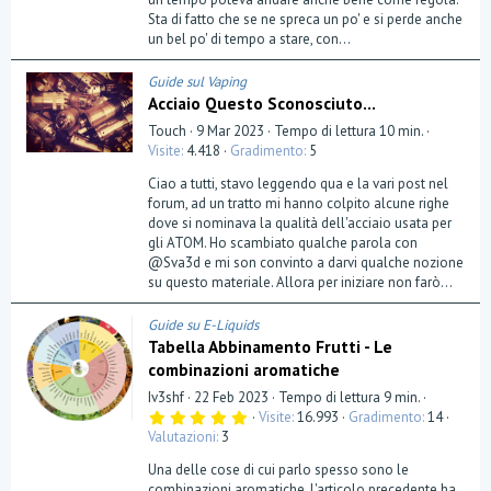
l
a
Sta di fatto che se ne spreca un po' e si perde anche
(
un bel po' di tempo a stare, con...
e
)
Guide sul Vaping
Acciaio Questo Sconosciuto...
Touch
9 Mar 2023
Tempo di lettura 10 min.
Visite
4.418
Gradimento
5
Ciao a tutti, stavo leggendo qua e la vari post nel
forum, ad un tratto mi hanno colpito alcune righe
dove si nominava la qualità dell'acciaio usata per
gli ATOM. Ho scambiato qualche parola con
@Sva3d e mi son convinto a darvi qualche nozione
su questo materiale. Allora per iniziare non farò...
Guide su E-Liquids
Tabella Abbinamento Frutti - Le
combinazioni aromatiche
Iv3shf
22 Feb 2023
Tempo di lettura 9 min.
5
Visite
16.993
Gradimento
14
,
Valutazioni
3
0
0
Una delle cose di cui parlo spesso sono le
s
t
combinazioni aromatiche, l'articolo precedente ha