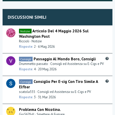
DISCUSSIONI SIMILI
Articolo Del 4 Maggio 2026 Sul
Notizie
Washington Post
Riccioli
Notizie
Risposte
2
6 Mag 2026
Q
Passaggio Al Mondo Boro, Consigli
Consigli
u
Drummetto passato
Consigli ed Assistenza su E-Cigs e PV
e
Risposte
4
20 Mag 2026
s
t
Q
Consiglio Per E-cig Con Tiro Simile A
Consigli
i
u
Elfbar
o
e
scatola555
Consigli ed Assistenza su E-Cigs e PV
n
s
Risposte
3
31 Mar 2026
t
i
Problema Con Nicotina.
o
Gio567full
Smettere di Fumare
n