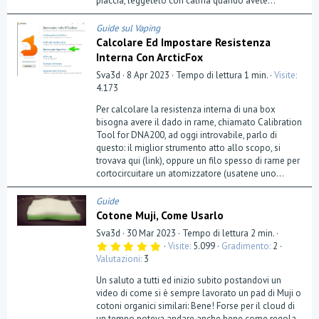
piaccia, leggetelo con calma quando avete...
e
)
Guide sul Vaping
Calcolare Ed Impostare Resistenza
Interna Con ArcticFox
Sva3d
8 Apr 2023
Tempo di lettura 1 min.
Visite
4.173
Per calcolare la resistenza interna di una box
bisogna avere il dado in rame, chiamato Calibration
Tool for DNA200, ad oggi introvabile, parlo di
questo: il miglior strumento atto allo scopo, si
trovava qui (link), oppure un filo spesso di rame per
cortocircuitare un atomizzatore (usatene uno...
Guide
Cotone Muji, Come Usarlo
Sva3d
30 Mar 2023
Tempo di lettura 2 min.
5
Visite
5.099
Gradimento
2
,
Valutazioni
3
0
0
Un saluto a tutti ed inizio subito postandovi un
s
t
video di come si è sempre lavorato un pad di Muji o
e
cotoni organici similari: Bene! Forse per il cloud di
l
un tempo poteva andare anche bene come regola.