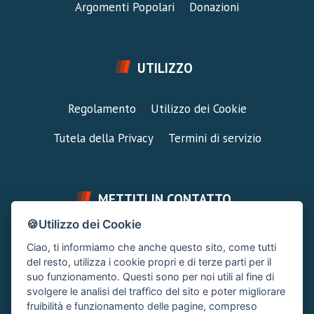
Argomenti Popolari
Donazioni
UTILIZZO
Regolamento
Utilizzo dei Cookie
Tutela della Privacy
Termini di servizio
METTITI IN CONTATTO
🍪Utilizzo dei Cookie
FAI UNA DOMANDA
SUPPORTO FORUM
Ciao, ti informiamo che anche questo sito, come tutti
Chiedi un Consiglio
Area Ticket
del resto, utilizza i cookie propri e di terze parti per il
suo funzionamento. Questi sono per noi utili al fine di
CONTATTA L'AMMINISTRAZIONE
svolgere le analisi del traffico del sito e poter migliorare
Clicca quì
fruibilità e funzionamento delle pagine, compreso