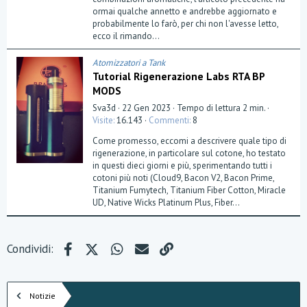
e
ormai qualche annetto e andrebbe aggiornato e
l
probabilmente lo farò, per chi non l'avesse letto,
l
a
ecco il rimando...
(
e
)
Atomizzatori a Tank
Tutorial Rigenerazione Labs RTA BP
MODS
Sva3d
22 Gen 2023
Tempo di lettura 2 min.
Visite
16.143
Commenti
8
Come promesso, eccomi a descrivere quale tipo di
rigenerazione, in particolare sul cotone, ho testato
in questi dieci giorni e più, sperimentando tutti i
cotoni più noti (Cloud9, Bacon V2, Bacon Prime,
Titanium Fumytech, Titanium Fiber Cotton, Miracle
UD, Native Wicks Platinum Plus, Fiber...
Facebook
X (Twitter)
WhatsApp
e-mail
Link
Condividi:
Notizie