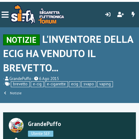
L'INVENTORE DELLA
NOTIZIE
ECIG HA VENDUTO IL
BREVETTO...
C
D
GrandePuffo
6 Ago 2015
r
a
brevetto
e-cig
e-cigarette
ecig
svapo
vaping
e
t
a
Notizie
a
t
d
o
i
r
i
e
n
D
i
GrandePuffo
i
z
s
i
c
o
Utente SEF
u