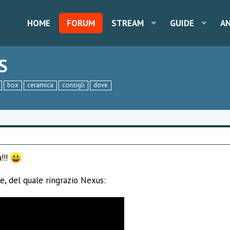
HOME
FORUM
STREAM
GUIDE
A
S
box
ceramica
consigli
dove
!!!
e, del quale ringrazio Nexus: