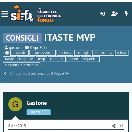
ITASTE MVP
CONSIGLI
C
D
gastone
8 Apr 2015
r
a
acquisto
atomizzatore
batteria
consigli
elettronica
iclear
e
t
itaste
migliore
mvp
opinioni
pareri
sigaretta
a
a
sigaretta elettronica
t
d
o
i
Consigli ed Assistenza su E-Cigs e PV
r
i
e
n
D
i
i
z
s
i
c
o
Gastone
G
u
s
Utente SEF
s
i
o
8 Apr 2015
#1
n