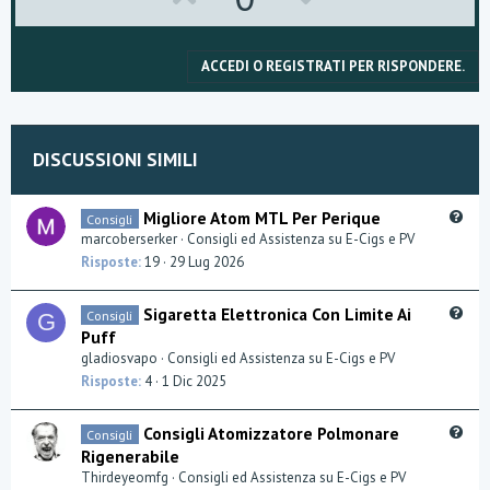
p
o
v
w
ACCEDI O REGISTRATI PER RISPONDERE.
o
n
t
v
DISCUSSIONI SIMILI
e
o
t
Q
Migliore Atom MTL Per Perique
Consigli
u
marcoberserker
Consigli ed Assistenza su E-Cigs e PV
e
e
Risposte
19
29 Lug 2026
s
t
Q
Sigaretta Elettronica Con Limite Ai
Consigli
G
i
u
Puff
o
e
gladiosvapo
Consigli ed Assistenza su E-Cigs e PV
n
s
Risposte
4
1 Dic 2025
t
i
Q
Consigli Atomizzatore Polmonare
Consigli
o
u
Rigenerabile
n
e
Thirdeyeomfg
Consigli ed Assistenza su E-Cigs e PV