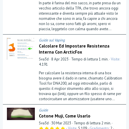
0
In parte è farina del mio sacco, in parte presa da un
s
t
vecchio articolo della TPA, che trovo ancora oggi
e
interessante e diventa sempre più attuale visto le
l
normative che sono in aria, fa capire a chi ancora
l
a
non lo sa, come sono fatti gli aromi, spero vi
(
piaccia, leggetelo con calma quando avete...
e
)
Guide sul Vaping
Calcolare Ed Impostare Resistenza
Interna Con ArcticFox
Sva3d
8 Apr 2023
Tempo di lettura 1 min.
Visite
4.191
Per calcolare la resistenza interna di una box
bisogna avere il dado in rame, chiamato Calibration
Tool for DNA200, ad oggi introvabile, parlo di
questo: il miglior strumento atto allo scopo, si
trovava qui (link), oppure un filo spesso di rame per
cortocircuitare un atomizzatore (usatene uno...
Guide
Cotone Muji, Come Usarlo
Sva3d
30 Mar 2023
Tempo di lettura 2 min.
5
Visite
5.109
Gradimento
2