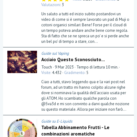
,
Valutazioni
3
0
0
Un saluto a tutti ed inizio subito postandovi un
s
t
video di come si è sempre lavorato un pad di Muji o
e
cotoni organici similari: Bene! Forse per il cloud di
l
un tempo poteva andare anche bene come regola.
l
a
Sta di fatto che se ne spreca un po' e si perde anche
(
un bel po' di tempo a stare, con...
e
)
Guide sul Vaping
Acciaio Questo Sconosciuto...
Touch
9 Mar 2023
Tempo di lettura 10 min.
Visite
4.432
Gradimento
5
Ciao a tutti, stavo leggendo qua e la vari post nel
forum, ad un tratto mi hanno colpito alcune righe
dove si nominava la qualità dell'acciaio usata per
gli ATOM. Ho scambiato qualche parola con
@Sva3d e mi son convinto a darvi qualche nozione
su questo materiale. Allora per iniziare non farò...
Guide su E-Liquids
Tabella Abbinamento Frutti - Le
combinazioni aromatiche