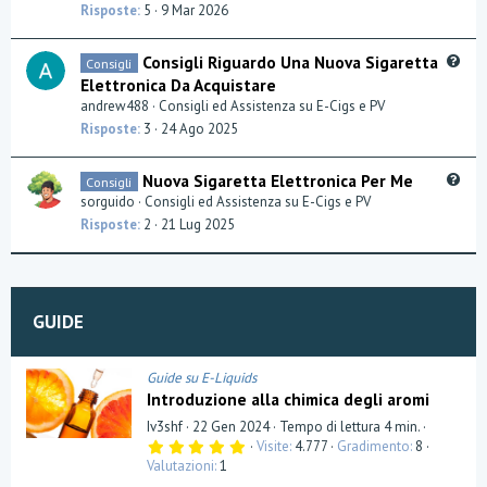
s
Risposte
5
9 Mar 2026
t
i
Q
Consigli Riguardo Una Nuova Sigaretta
Consigli
o
u
Elettronica Da Acquistare
n
e
andrew488
Consigli ed Assistenza su E-Cigs e PV
s
Risposte
3
24 Ago 2025
t
i
Q
Nuova Sigaretta Elettronica Per Me
Consigli
o
u
sorguido
Consigli ed Assistenza su E-Cigs e PV
n
e
Risposte
2
21 Lug 2025
s
t
i
o
GUIDE
n
Guide su E-Liquids
Introduzione alla chimica degli aromi
Iv3shf
22 Gen 2024
Tempo di lettura 4 min.
5
Visite
4.777
Gradimento
8
,
Valutazioni
1
0