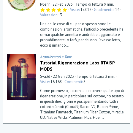
Iv3shf
22 Feb 2023
Tempo di lettura 9 min.
5
Visite
17.017
Gradimento
14
,
Valutazioni
3
0
0
Una delle cose di cui parlo spesso sono le
s
t
combinazioni aromatiche, l'articolo precedente ha
e
ormai qualche annetto e andrebbe aggiornato e
l
probabilmente lo farò, per chi non l'avesse letto,
l
a
ecco il rimando...
(
e
)
Atomizzatori a Tank
Tutorial Rigenerazione Labs RTA BP
MODS
Sva3d
22 Gen 2023
Tempo di lettura 2 min.
Visite
16.168
Commenti
8
Come promesso, eccomi a descrivere quale tipo di
rigenerazione, in particolare sul cotone, ho testato
in questi dieci giorni e più, sperimentando tutti i
cotoni più noti (Cloud9, Bacon V2, Bacon Prime,
Titanium Fumytech, Titanium Fiber Cotton, Miracle
UD, Native Wicks Platinum Plus, Fiber...