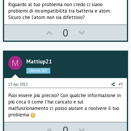
Riguardo al tuo problema non credo ci siano
problemi di incompatibilità tra batteria e atom.
Sicuro che l'atom non sia difettoso?
U
D
0
p
o
v
w
o
n
Mattiup21
M
t
v
Utente SEF
e
o
13 Apr 2015
#3
t
Puoi essere più preciso? Con qualche informazione in
e
più circa il come l'hai caricato e sul
malfunzionamento ci posso aiutare a risolvere il tuo
problema
U
D
0