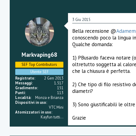
m
e
n
t
3 Giu 2015
i
:
Bella recensione @
Adamemj
conoscendo poco la lingua in
Qualche domanda:
Markvaping68
1) PBusardo faceva notare (ol
oltretutto soggetta al calore
SEF Top Contributors
che la chiusura è perfetta.
Utente SEF
Registrato
2 Gen 2013
Messaggi
1.517
2) Che tipo di filo resistivo
Gradimento
151
diametri?
Punti
113
Località
Monza e Brianza
Dispositivi in uso
3) Sono giustificabili le olt
VTC Mini
Atomizzatori in uso
Grazie
Kayfun tutti...