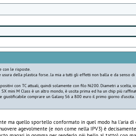
 con le risposte.
sura della plastica forse..la mia a tutti gli effetti non balla e da senso di
ispositivi con TC attuali, quindi solamente con filo Ni200. Diametri a scelta, io
 SX mini M Class è un altro mondo, è uscita prima ed ha un chip più raffin
re giustificabile comprare un Galaxy S6 a 800 euro il primo giorno d'uscita
te ma quello sportello conformato in quel modo ha l'aria di 
o rimuovere agevolmente (e non come nella IPV3) è decisament
perto magari in gomma per renderlo più bello al tatto) con ma