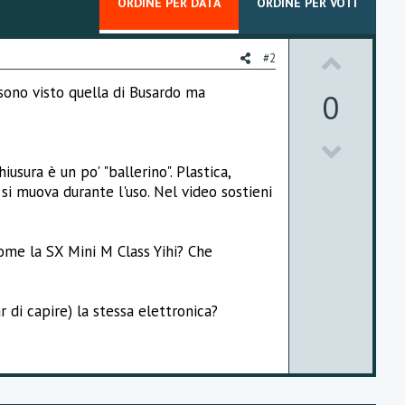
ORDINE PER DATA
ORDINE PER VOTI
U
#2
p
sono visto quella di Busardo ma
0
v
D
o
usura è un po' "ballerino". Plastica,
o
t
 si muova durante l'uso. Nel video sostieni
w
e
n
come la SX Mini M Class Yihi? Che
v
o
 di capire) la stessa elettronica?
t
e