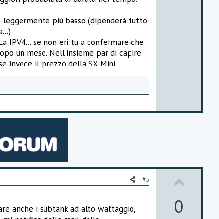
t
e
o leggermente più basso (dipenderà tutto
...)
a IPV4... se non eri tu a confermare che
dopo un mese. Nell'insieme par di capire
se invece il prezzo della SX Mini.
U
#5
p
0
are anche i subtank ad alto wattaggio,
v