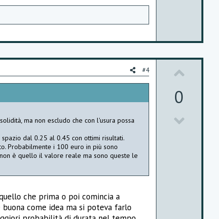
U
#4
p
0
v
D
o
 solidità, ma non escludo che con l'usura possa
o
t
 spazio dal 0.25 al 0.45 con ottimi risultati.
ato. Probabilmente i 100 euro in più sono
w
e
. non è quello il valore reale ma sono queste le
n
v
quello che prima o poi comincia a
o
e buona come idea ma si poteva farlo
ggiori probabilità di durata nel tempo.