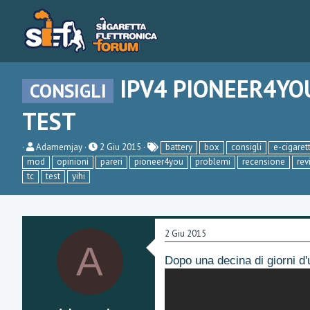
IPV4 PIONEER4YO
CONSIGLI
TEST
C
D
Adamemjay
2 Giu 2015
battery
box
consigli
e-cigaret
r
a
mod
opinioni
pareri
pioneer4you
problemi
recensione
rev
e
t
tc
test
yihi
a
a
t
d
o
i
r
i
e
n
2 Giu 2015
D
i
A
i
z
s
i
Dopo una decina di giorni d'
c
o
u
s
s