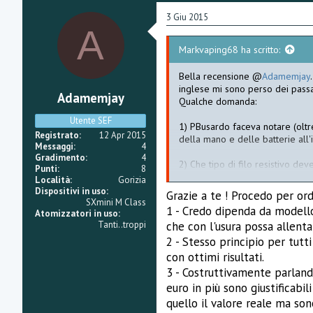
3 Giu 2015
A
Markvaping68 ha scritto:
Bella recensione @
Adamemjay
inglese mi sono perso dei pass
Adamemjay
Qualche domanda:
Utente SEF
1) PBusardo faceva notare (oltre 
Registrato
12 Apr 2015
della mano e delle batterie all'i
Messaggi
4
Gradimento
4
2) Che tipo di filo resistivo de
Punti
8
Località
Gorizia
3) Sono giustificabili le oltre 
Dispositivi in uso
Grazie a te ! Procedo per ord
SXmini M Class
1 - Credo dipenda da modello 
Atomizzatori in uso
Grazie
Tanti..troppi
che con l'usura possa allenta
2 - Stesso principio per tutti
con ottimi risultati.
3 - Costruttivamente parland
euro in più sono giustificabi
quello il valore reale ma so