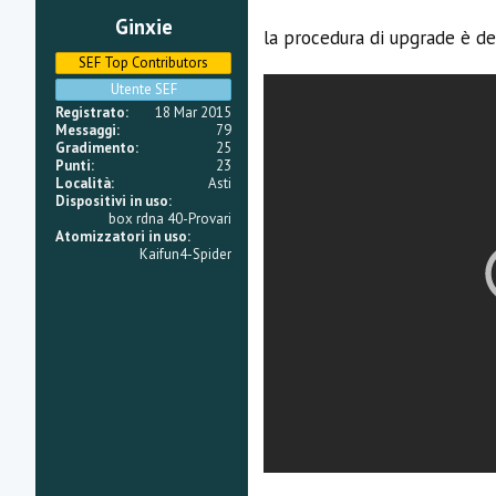
:
Ginxie
la procedura di upgrade è de
SEF Top Contributors
Utente SEF
Registrato
18 Mar 2015
Messaggi
79
Gradimento
25
Punti
23
Località
Asti
Dispositivi in uso
box rdna 40-Provari
Atomizzatori in uso
Kaifun4-Spider