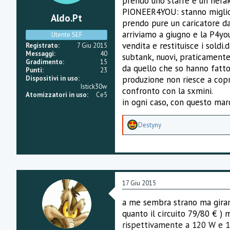
prendo uno starre e un herakl
PIONEER4YOU: stanno miglior
Aldo.pt
prendo pure un caricatore d
arriviamo a giugno e la P4you
Utente SEF
vendita e restituisce i soldi
Registrato
7 Giu 2015
Messaggi
40
subtank, nuovi, praticament
Gradimento
15
da quello che so hanno fatto
Punti
23
produzione non riesce a copri
Dispositivi in uso
Istick30w
confronto con la sxmini.
Atomizzatori in uso
Ce5
in ogni caso, con questo mar
A
Destyny
p
p
r
e
z
z
a
17 Giu 2015
m
e
a me sembra strano ma girano
n
quanto il circuito 79/80 € )
t
i
rispettivamente a 120 W e 