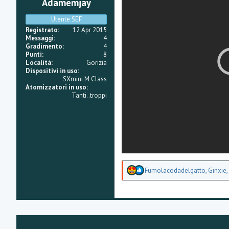
Adamemjay
i
o
n
Utente SEF
e
Registrato
12 Apr 2015
Messaggi
4
Gradimento
4
Punti
8
Località
Gorizia
Dispositivi in uso
SXmini M Class
Atomizzatori in uso
Tanti..troppi
A
Fumolacodadelgatto
,
Ginxie
,
p
p
r
e
z
z
a