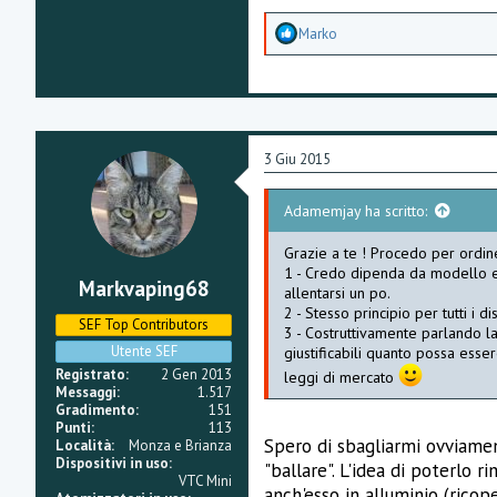
A
Marko
p
p
r
e
z
z
a
3 Giu 2015
m
e
n
Adamemjay ha scritto:
t
i
Grazie a te ! Procedo per ordine
:
1 - Credo dipenda da modello e u
Markvaping68
allentarsi un po.
2 - Stesso principio per tutti i d
SEF Top Contributors
3 - Costruttivamente parlando la
Utente SEF
giustificabili quanto possa esse
Registrato
2 Gen 2013
leggi di mercato
Messaggi
1.517
Gradimento
151
Punti
113
Spero di sbagliarmi ovviamen
Località
Monza e Brianza
Dispositivi in uso
"ballare". L'idea di poterl
VTC Mini
anch'esso in alluminio (rico