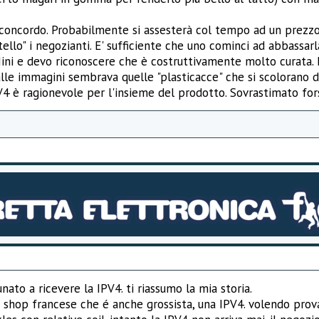
, concordo. Probabilmente si assesterà col tempo ad un prezz
ello" i negozianti. E' sufficiente che uno cominci ad abbassarla
ini e devo riconoscere che è costruttivamente molto curata. L
dalle immagini sembrava quelle "plasticacce" che si scolorano 
V4 è ragionevole per l'insieme del prodotto. Sovrastimato for
nato a ricevere la IPV4. ti riassumo la mia storia.
o shop francese che é anche grossista, una IPV4. volendo prov