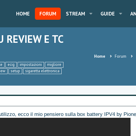
HOME
FORUM
STREAM
GUIDE
A
U REVIEW E TC
Home
Forum
te
ecig
impostazioni
migliore
iew
setup
sigaretta elettronica
utilizzo, ecco il mio pensiero sulla box battery IPV4 by Pione