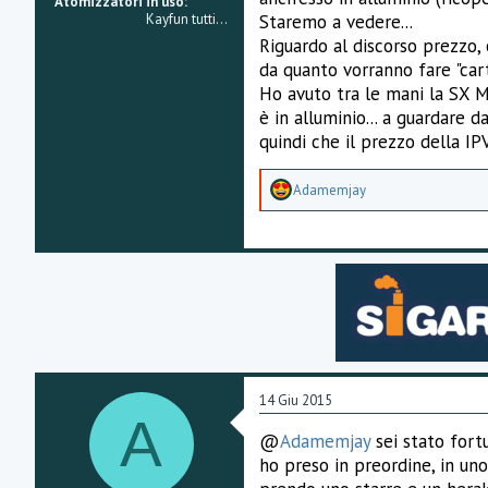
Atomizzatori in uso
Kayfun tutti...
Staremo a vedere...
Riguardo al discorso prezzo
da quanto vorranno fare "cart
Ho avuto tra le mani la SX M
è in alluminio... a guardare 
quindi che il prezzo della IP
A
Adamemjay
p
p
r
e
z
z
a
m
e
n
t
i
14 Giu 2015
:
A
@
Adamemjay
sei stato fortu
ho preso in preordine, in un