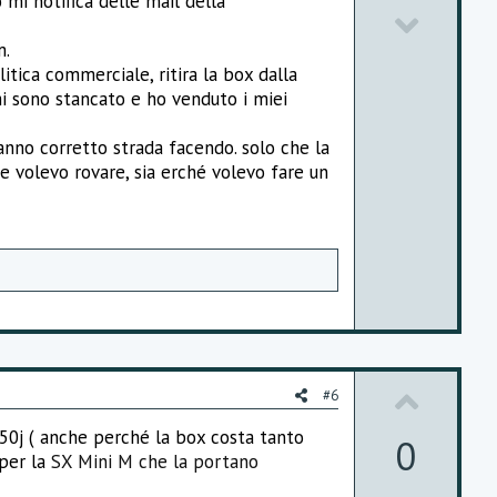
 mi notifica delle mail della
D
o
m.
o
t
itica commerciale, ritira la box dalla
w
e
mi sono stancato e ho venduto i miei
n
anno corretto strada facendo. solo che la
v
he volevo rovare, sia erché volevo fare un
o
t
e
U
#6
p
350j ( anche perché la box costa tanto
0
 per la
SX Mini M che la portano
v