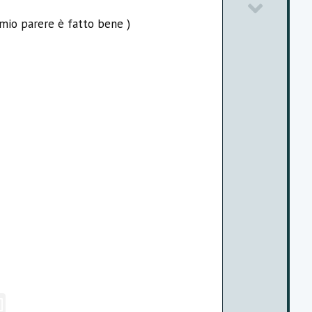
D
o
 mio parere è fatto bene )
o
t
w
e
n
v
o
t
e