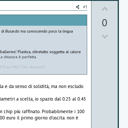
U
#3
p
0
v
la di Busardo ma conoscendo poco la lingua
D
o
o
t
llerino". Plastica, oltretutto soggetta al calore
w
e
la chiusura è perfetta.
n
M Class Yihi? Che diametri?
v
tessa elettronica?
o
lla e da senso di solidità, ma non escludo
t
iametri a scelta, io spazio dal 0.25 al 0.45
e
n chip più raffinato. Probabilmente i 100
00 euro il primo giorno d'uscita. non è