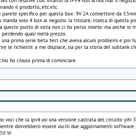
es con relative coil. intanto la IPV4 non arriva mai. il negozio
ando il prodotto, etc.etc.
a parete specifico per questa box: 9V 2A connettore da 3.5m
 manda solo 4 box al negozio. la titolare, stanca di questa pol
.da questo punto di vista non ci ho perso ninete. ma anche io 
e perdendo quasi metá prezzo.
 una prima serie beta test che aveva alcuni problemi e poi h
re le richieste. a me dispiace, sia per la storia del subtank c
chio ho chiuso prima di cominciare
 voci che la ipv4 usi una versione castrata del circuito yihi 
 mentre dovrebbero essere usciti due aggiornamenti software
150 W