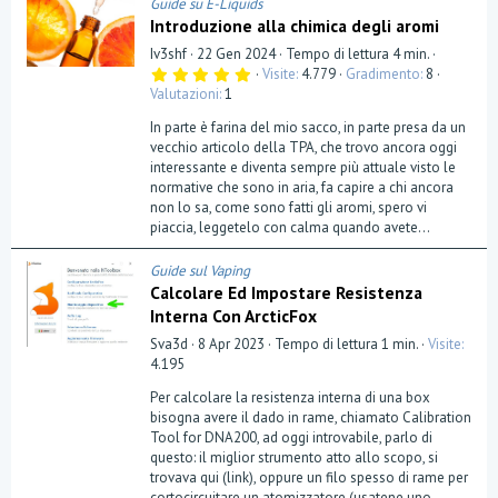
Guide su E-Liquids
Introduzione alla chimica degli aromi
Iv3shf
22 Gen 2024
Tempo di lettura 4 min.
5
Visite
4.779
Gradimento
8
,
Valutazioni
1
0
0
In parte è farina del mio sacco, in parte presa da un
s
t
vecchio articolo della TPA, che trovo ancora oggi
e
interessante e diventa sempre più attuale visto le
l
normative che sono in aria, fa capire a chi ancora
l
a
non lo sa, come sono fatti gli aromi, spero vi
(
piaccia, leggetelo con calma quando avete...
e
)
Guide sul Vaping
Calcolare Ed Impostare Resistenza
Interna Con ArcticFox
Sva3d
8 Apr 2023
Tempo di lettura 1 min.
Visite
4.195
Per calcolare la resistenza interna di una box
bisogna avere il dado in rame, chiamato Calibration
Tool for DNA200, ad oggi introvabile, parlo di
questo: il miglior strumento atto allo scopo, si
trovava qui (link), oppure un filo spesso di rame per
cortocircuitare un atomizzatore (usatene uno...