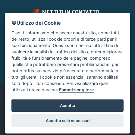
METTITI IN CONTATTO
🍪Utilizzo dei Cookie
FAI UNA DOMANDA
SUPPORTO FORUM
Ciao, ti informiamo che anche questo sito, come tutti
Chiedi un Consiglio
Area Ticket
del resto, utilizza i cookie propri e di terze parti per il
suo funzionamento. Questi sono per noi utili al fine di
CONTATTA L'AMMINISTRAZIONE
svolgere le analisi del traffico del sito e poter migliorare
Clicca quì
fruibilità e funzionamento delle pagine, compreso
quelle che potrebbero presentare problematiche, per
poter offrire un servizio più accurato e performante a
tutti gli utenti. I cookie non essenziali saranno abilitati
solo dopo il tuo consenso. Per visualizzare quelli
utilizzati clicca pure su:
Fammi scegliere
Italiano
Accetta
®
Community platform by XenForo
© 2010-2024 XenForo Ltd.
|
Accetta solo necessari
Xenforo Add-ons
© by ©XenTR
|
Xenforo Add-ons
© by ©XenTR
|
Add-ons by ThemeHouse