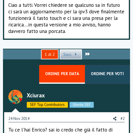
e
Ciao a tutti. Vorrei chiedere se qualcuno sa in futuro
ci sarà un aggiornamento per la ipv3 dove finalmente
funzionerà il tasto touch e ci sara una presa per la
ricarica....in questa versione a mio avviso, hanno
davvero fatto una porcata.
Ultimo
1 di 2
Succ.
ORDINE PER DATA
ORDINE PER VOTI
Xciurax
SEF Top Contributors
Utente SEF
24 Nov 2014
#2
Tu ce l'hai Enrico? sai io credo che già il fatto di