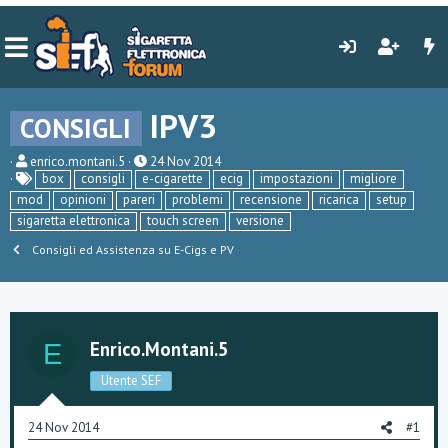
IPV3
CONSIGLI
C
D
enrico.montani.5
24 Nov 2014
r
a
box
consigli
e-cigarette
ecig
impostazioni
migliore
e
t
mod
opinioni
pareri
problemi
recensione
ricarica
setup
a
a
sigaretta elettronica
touch screen
versione
t
d
o
i
Consigli ed Assistenza su E-Cigs e PV
r
i
e
n
D
i
i
z
s
i
c
o
Enrico.montani.5
E
u
s
Utente SEF
s
i
o
24 Nov 2014
#1
n