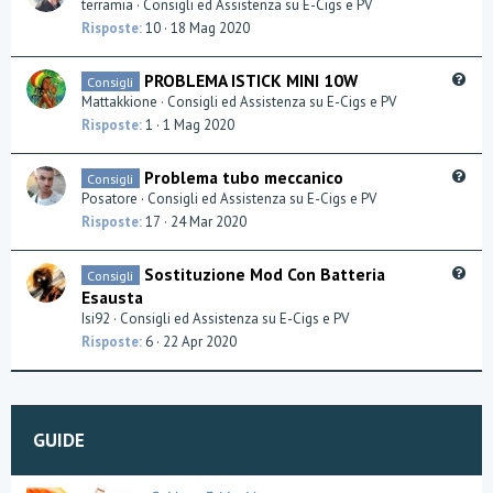
u
terramia
Consigli ed Assistenza su E-Cigs e PV
n
e
Risposte
10
18 Mag 2020
s
t
Q
PROBLEMA ISTICK MINI 10W
Consigli
i
u
Mattakkione
Consigli ed Assistenza su E-Cigs e PV
o
e
Risposte
1
1 Mag 2020
n
s
t
Q
Problema tubo meccanico
Consigli
i
u
Posatore
Consigli ed Assistenza su E-Cigs e PV
o
e
Risposte
17
24 Mar 2020
n
s
t
Q
Sostituzione Mod Con Batteria
Consigli
i
u
Esausta
o
e
Isi92
Consigli ed Assistenza su E-Cigs e PV
n
s
Risposte
6
22 Apr 2020
t
i
o
n
GUIDE