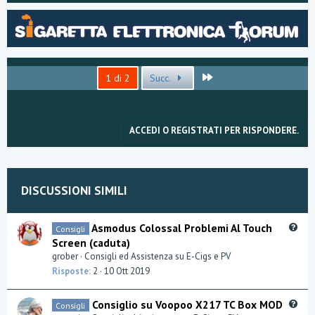
p
o
v
w
o
n
t
v
Ultimo
1 di 2
Succ.
e
o
t
ACCEDI O REGISTRATI PER RISPONDERE.
e
DISCUSSIONI SIMILI
Q
Asmodus Colossal Problemi Al Touch
Consigli
u
Screen (caduta)
e
grober
Consigli ed Assistenza su E-Cigs e PV
s
Risposte
2
10 Ott 2019
t
i
Q
Consiglio su Voopoo X217 TC Box MOD
Consigli
o