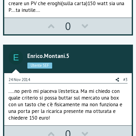
creare un PV che eroghi(sulla carta)150 watt sia una
P....ta inutile....
U
D
0
p
o
v
w
o
n
Enrico.montani.5
E
t
v
Utente SEF
e
o
24 Nov 2014
#3
t
.....no però mi piaceva l'estetica. Ma mi chiedo con
e
quale criterio si possa buttar sul mercato una box
con un tasto che c'è fisicamente ma non funziona e
una porta per la ricarica presente ma otturata e
chiedere 150 euro!
U
D
0