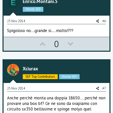
o
n
Enrico.montani.5
E
t
v
Utente SEF
e
o
25 Nov 2014
#6
t
Spigoloso no....grande si.....molto!???
e
U
D
0
p
o
v
w
o
n
Xciurax
t
v
SEF Top Contributors
Utente SEF
e
o
25 Nov 2014
#7
t
Anche perchè monta una doppia 18650.... perché non
e
provare una box bf? Ce ne sono da svapiamo con
circuito sx350 bellissime e spinge molyo quel