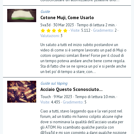
Guide
Cotone Muji, Come Usarlo
Sva3d
30 Mar 2023
Tempo di lettura 2 min.
5
Visite
5.112
Gradimento
2
,
Valutazioni
3
0
0
Un saluto a tutti ed inizio subito postandovi un
s
t
video di come si è sempre lavorato un pad di Muji o
e
cotoni organici similari: Bene! Forse per il cloud di
l
un tempo poteva andare anche bene come regola.
l
a
Sta di fatto che se ne spreca un po' e si perde anche
(
un bel po' di tempo a stare, con...
e
)
Guide sul Vaping
Acciaio Questo Sconosciuto...
Touch
9 Mar 2023
Tempo di lettura 10 min.
Visite
4.435
Gradimento
5
Ciao a tutti, stavo leggendo qua e la vari post nel
forum, ad un tratto mi hanno colpito alcune righe
dove si nominava la qualità dell'acciaio usata per
gli ATOM. Ho scambiato qualche parola con
@Sva3d e mi son convinto a darvi qualche nozione