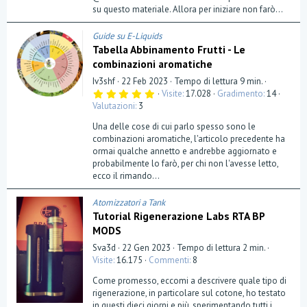
su questo materiale. Allora per iniziare non farò...
Guide su E-Liquids
Tabella Abbinamento Frutti - Le
combinazioni aromatiche
Iv3shf
22 Feb 2023
Tempo di lettura 9 min.
5
Visite
17.028
Gradimento
14
,
Valutazioni
3
0
0
Una delle cose di cui parlo spesso sono le
s
t
combinazioni aromatiche, l'articolo precedente ha
e
ormai qualche annetto e andrebbe aggiornato e
l
probabilmente lo farò, per chi non l'avesse letto,
l
a
ecco il rimando...
(
e
)
Atomizzatori a Tank
Tutorial Rigenerazione Labs RTA BP
MODS
Sva3d
22 Gen 2023
Tempo di lettura 2 min.
Visite
16.175
Commenti
8
Come promesso, eccomi a descrivere quale tipo di
rigenerazione, in particolare sul cotone, ho testato
in questi dieci giorni e più, sperimentando tutti i