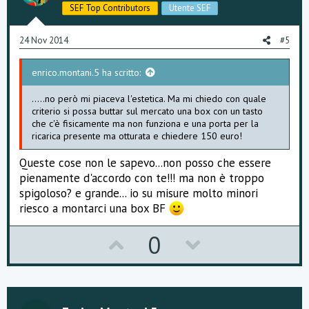
e
o
SEF Top Contributors
Utente SEF
t
e
24 Nov 2014
#5
enrico.montani.5 ha scritto:
.....no però mi piaceva l'estetica. Ma mi chiedo con quale
criterio si possa buttar sul mercato una box con un tasto
che c'è fisicamente ma non funziona e una porta per la
ricarica presente ma otturata e chiedere 150 euro!
Queste cose non le sapevo...non posso che essere
pienamente d'accordo con te!!! ma non è troppo
spigoloso? e grande... io su misure molto minori
riesco a montarci una box BF
U
D
0
p
o
v
w