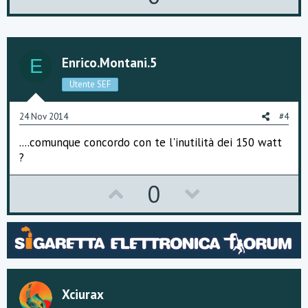
p
o
v
w
o
n
Enrico.montani.5
E
t
v
Utente SEF
e
o
24 Nov 2014
#4
t
....comunque concordo con te l'inutilità dei 150 watt
e
?
U
D
0
p
o
v
w
o
n
t
v
Xciurax