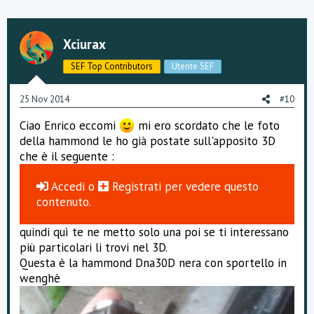
v
w
o
n
Xciurax
t
v
SEF Top Contributors
Utente SEF
e
o
25 Nov 2014
#10
t
Ciao Enrico eccomi
mi ero scordato che le foto
e
della hammond le ho già postate sull'apposito 3D
che è il seguente :
Accedi
o
Registrati
per vedere questo
contenuto.
quindi quì te ne metto solo una poi se ti interessano
più particolari li trovi nel 3D.
Questa è la hammond Dna30D nera con sportello in
wenghè