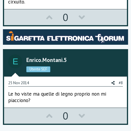
cirxuito.
U
D
0
p
o
v
w
o
n
t
v
Enrico.montani.5
E
e
o
Utente SEF
t
e
25 Nov 2014
#8
Le ho viste ma quelle di legno proprio non mi
piacciono?
U
D
0
p
o