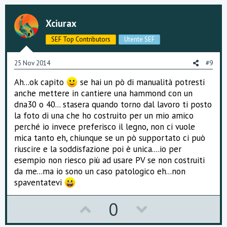
v
w
o
n
Xciurax
t
v
SEF Top Contributors
Utente SEF
e
o
25 Nov 2014
#9
t
Ah...ok capito
se hai un pò di manualità potresti
e
anche mettere in cantiere una hammond con un
dna30 o 40... stasera quando torno dal lavoro ti posto
la foto di una che ho costruito per un mio amico
perché io invece preferisco il legno, non ci vuole
mica tanto eh, chiunque se un pò supportato ci può
riuscire e la soddisfazione poi è unica....io per
esempio non riesco più ad usare PV se non costruiti
da me...ma io sono un caso patologico eh...non
spaventatevi
U
D
0
p
o