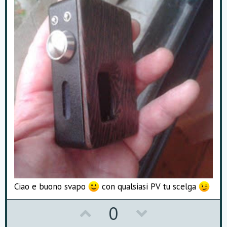
Ciao e buono svapo
con qualsiasi PV tu scelga
U
D
0