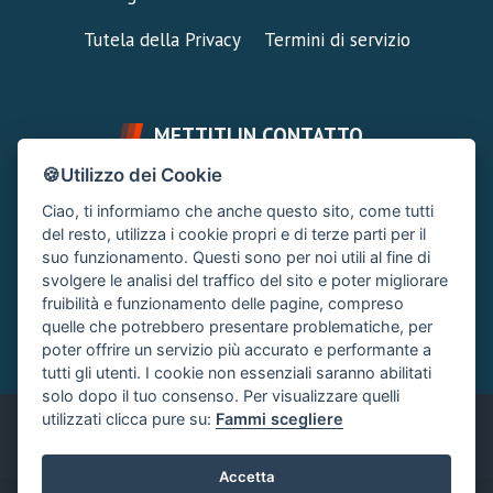
Tutela della Privacy
Termini di servizio
METTITI IN CONTATTO
🍪Utilizzo dei Cookie
FAI UNA DOMANDA
SUPPORTO FORUM
Ciao, ti informiamo che anche questo sito, come tutti
Chiedi un Consiglio
Area Ticket
del resto, utilizza i cookie propri e di terze parti per il
suo funzionamento. Questi sono per noi utili al fine di
CONTATTA L'AMMINISTRAZIONE
svolgere le analisi del traffico del sito e poter migliorare
Clicca quì
fruibilità e funzionamento delle pagine, compreso
quelle che potrebbero presentare problematiche, per
poter offrire un servizio più accurato e performante a
tutti gli utenti. I cookie non essenziali saranno abilitati
solo dopo il tuo consenso. Per visualizzare quelli
utilizzati clicca pure su:
Fammi scegliere
Italiano
Accetta