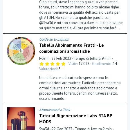
Ciao a tutti, stavo leggendo qua e la vari post nel
forum, ad un tratto mi hanno colpito alcune righe
dove si nominava la qualità dell'acciaio usata per
gli ATOM. Ho scambiato qualche parola con
@Sva3d e mi son convinto a darvi qualche nozione
su questo materiale. Allora per iniziare non farò...
Guide su E-Liquids
Tabella Abbinamento Frutti - Le
combinazioni aromatiche
Iv3shf
22 Feb 2023
Tempo di lettura 9 min.
5
Visite
17.018
Gradimento
14
,
Valutazioni
3
0
0
Una delle cose di cui parlo spesso sono le
s
t
combinazioni aromatiche, l'articolo precedente ha
e
ormai qualche annetto e andrebbe aggiornato e
l
probabilmente lo farò, per chi non l'avesse letto,
l
a
ecco il rimando...
(
e
)
Atomizzatori a Tank
Tutorial Rigenerazione Labs RTA BP
MODS
Sva3d
22 Gen 2023
Tempo di lettura 2 min.