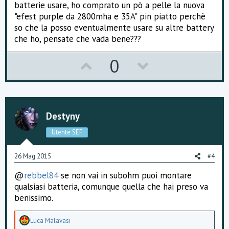
batterie usare, ho comprato un pò a pelle la nuova
"efest purple da 2800mha e 35A" pin piatto perchè
so che la posso eventualmente usare su altre battery
che ho, pensate che vada bene???
U
D
0
p
o
v
w
o
n
Destyny
t
v
Utente SEF
e
o
26 Mag 2015
#4
t
@
rebbel84
se non vai in subohm puoi montare
e
qualsiasi batteria, comunque quella che hai preso va
benissimo.
A
Luca Malavasi
p