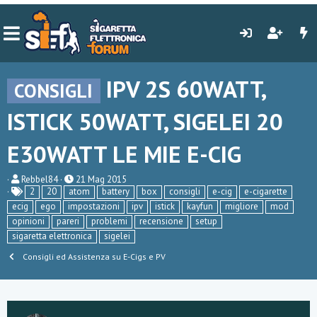
IPV 2S 60WATT,
CONSIGLI
ISTICK 50WATT, SIGELEI 20
E30WATT LE MIE E-CIG
C
D
Rebbel84
21 Mag 2015
r
a
2
20
atom
battery
box
consigli
e-cig
e-cigarette
e
t
ecig
ego
impostazioni
ipv
istick
kayfun
migliore
mod
a
a
opinioni
pareri
problemi
recensione
setup
t
d
o
i
sigaretta elettronica
sigelei
r
i
Consigli ed Assistenza su E-Cigs e PV
e
n
D
i
i
z
s
i
c
o
u