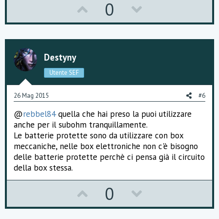
U
D
0
p
o
v
w
o
n
Destyny
t
v
Utente SEF
e
o
26 Mag 2015
#6
t
@
rebbel84
quella che hai preso la puoi utilizzare
e
anche per il subohm tranquillamente.
Le batterie protette sono da utilizzare con box
meccaniche, nelle box elettroniche non c'è bisogno
delle batterie protette perchè ci pensa già il circuito
della box stessa.
U
D
0
p
o