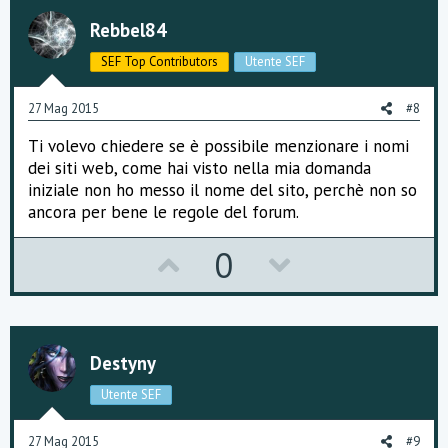
t
v
:
Rebbel84
e
o
SEF Top Contributors
Utente SEF
t
e
27 Mag 2015
#8
Ti volevo chiedere se è possibile menzionare i nomi
dei siti web, come hai visto nella mia domanda
iniziale non ho messo il nome del sito, perchè non so
ancora per bene le regole del forum.
U
D
0
p
o
v
w
o
n
Destyny
t
v
Utente SEF
e
o
27 Mag 2015
#9