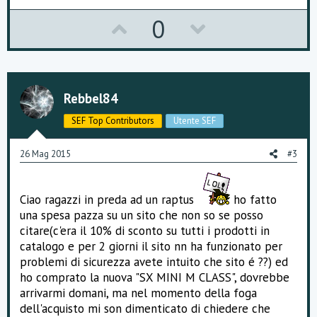
U
D
0
p
o
v
w
o
n
Rebbel84
t
v
SEF Top Contributors
Utente SEF
e
o
26 Mag 2015
#3
t
e
Ciao ragazzi in preda ad un raptus
ho fatto
una spesa pazza su un sito che non so se posso
citare(c'era il 10% di sconto su tutti i prodotti in
catalogo e per 2 giorni il sito nn ha funzionato per
problemi di sicurezza avete intuito che sito é ??) ed
ho comprato la nuova "SX MINI M CLASS", dovrebbe
arrivarmi domani, ma nel momento della foga
dell'acquisto mi son dimenticato di chiedere che