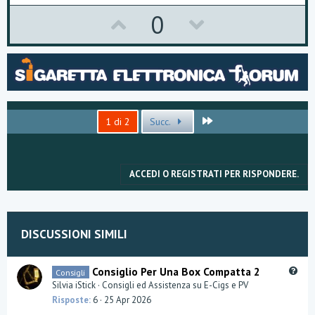
U
D
0
p
o
v
w
o
n
t
v
Ultimo
1 di 2
Succ.
e
o
t
ACCEDI O REGISTRATI PER RISPONDERE.
e
DISCUSSIONI SIMILI
Q
Consiglio Per Una Box Compatta 2
Consigli
u
Silvia iStick
Consigli ed Assistenza su E-Cigs e PV
e
Risposte
6
25 Apr 2026
s