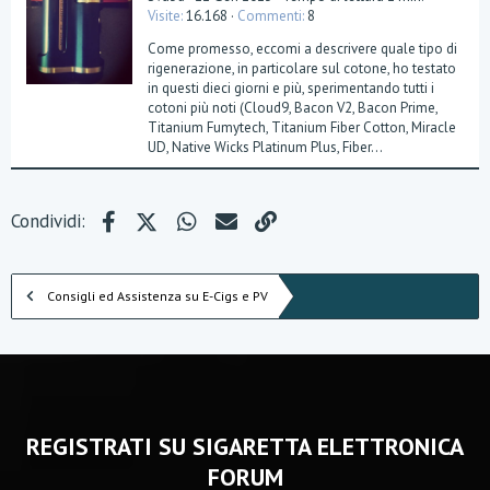
Visite
16.168
Commenti
8
Come promesso, eccomi a descrivere quale tipo di
rigenerazione, in particolare sul cotone, ho testato
in questi dieci giorni e più, sperimentando tutti i
cotoni più noti (Cloud9, Bacon V2, Bacon Prime,
Titanium Fumytech, Titanium Fiber Cotton, Miracle
UD, Native Wicks Platinum Plus, Fiber...
Facebook
X (Twitter)
WhatsApp
e-mail
Link
Condividi:
Consigli ed Assistenza su E-Cigs e PV
REGISTRATI SU SIGARETTA ELETTRONICA
FORUM