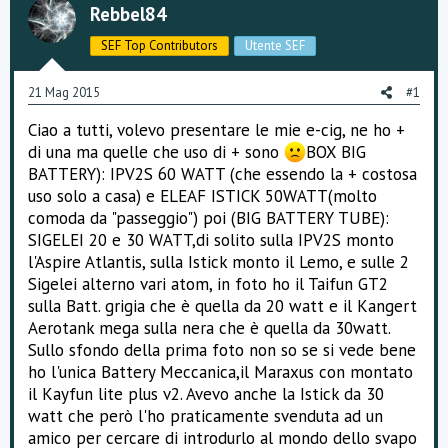
Rebbel84
s
s
i
SEF Top Contributors
Utente SEF
o
n
21 Mag 2015
e
#1
Ciao a tutti, volevo presentare le mie e-cig, ne ho +
di una ma quelle che uso di + sono
BOX BIG
BATTERY): IPV2S 60 WATT (che essendo la + costosa
uso solo a casa) e ELEAF ISTICK 50WATT(molto
comoda da "passeggio") poi (BIG BATTERY TUBE):
SIGELEI 20 e 30 WATT,di solito sulla IPV2S monto
l'Aspire Atlantis, sulla Istick monto il Lemo, e sulle 2
Sigelei alterno vari atom, in foto ho il Taifun GT2
sulla Batt. grigia che è quella da 20 watt e il Kangert
Aerotank mega sulla nera che è quella da 30watt.
Sullo sfondo della prima foto non so se si vede bene
ho l'unica Battery Meccanica,il Maraxus con montato
il Kayfun lite plus v2. Avevo anche la Istick da 30
watt che però l'ho praticamente svenduta ad un
amico per cercare di introdurlo al mondo dello svapo