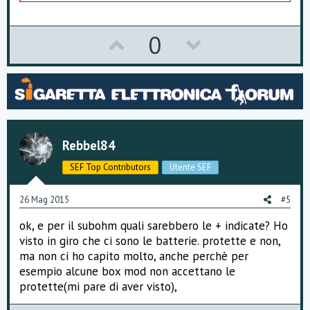
p
r
e
U
D
0
z
z
p
o
a
m
v
w
e
n
o
n
t
i
t
v
:
Rebbel84
e
o
SEF Top Contributors
Utente SEF
t
e
26 Mag 2015
#5
ok, e per il subohm quali sarebbero le + indicate? Ho
visto in giro che ci sono le batterie. protette e non,
ma non ci ho capito molto, anche perchè per
esempio alcune box mod non accettano le
protette(mi pare di aver visto),