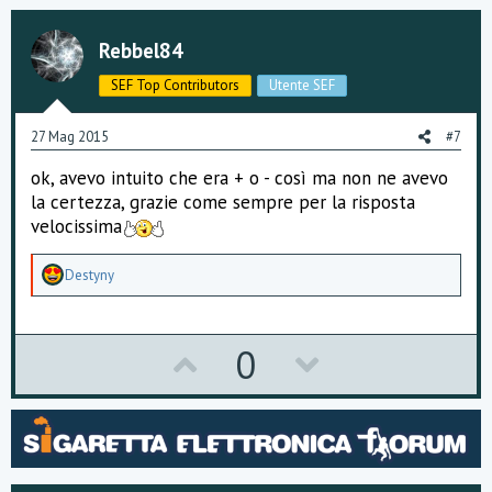
v
w
o
n
Rebbel84
t
v
SEF Top Contributors
Utente SEF
e
o
27 Mag 2015
#7
t
ok, avevo intuito che era + o - così ma non ne avevo
e
la certezza, grazie come sempre per la risposta
velocissima
A
Destyny
p
p
r
e
U
D
0
z
z
p
o
a
m
v
w
e
n
o
n
t
i