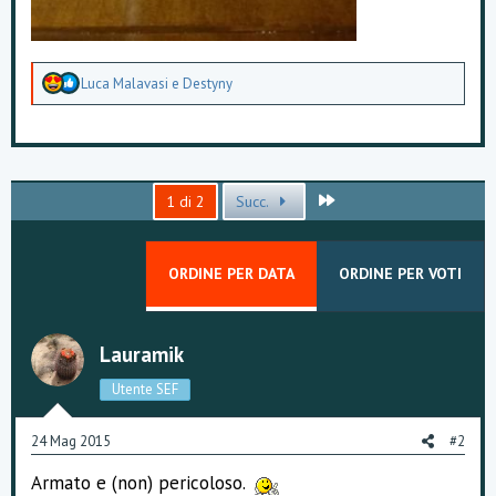
A
Luca Malavasi
e
Destyny
p
p
r
e
z
z
Ultimo
1 di 2
Succ.
a
m
e
n
ORDINE PER DATA
ORDINE PER VOTI
t
i
:
Lauramik
Utente SEF
24 Mag 2015
#2
Armato e (non) pericoloso.