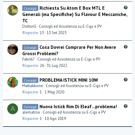
t
Q
Richiesta Su Atom E Box MTL E
Consigli
i
u
Generali (ma Specifiche) Su Flavour E Meccaniche,
o
e
TC
n
s
DottorG
Consigli ed Assistenza su E-Cigs e PV
t
Risposte
13
13 Set 2023
i
o
Q
Cosa Dovrei Comprare Per Non Avere
n
Consigli
u
Grossi Problemi?
e
Fabri67
Consigli ed Assistenza su E-Cigs e PV
s
Risposte
26
31 Lug 2022
t
i
Q
PROBLEMA ISTICK MINI 10W
Consigli
o
u
Mattakkione
Consigli ed Assistenza su E-Cigs e PV
n
e
Risposte
1
1 Mag 2020
s
t
Q
Nuova Istick Rim Di Eleaf...problema!
Consigli
A
i
u
alematrox
Consigli ed Assistenza su E-Cigs e PV
o
e
Risposte
1
10 Ago 2019
n
s
t
i