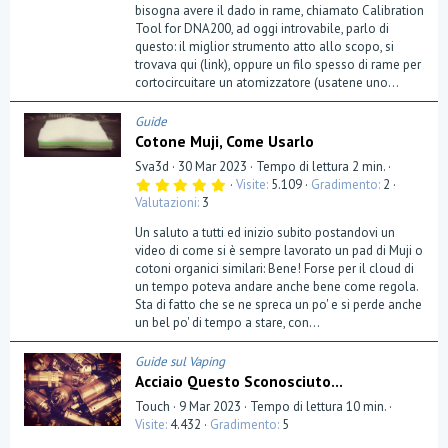
bisogna avere il dado in rame, chiamato Calibration
Tool for DNA200, ad oggi introvabile, parlo di
questo: il miglior strumento atto allo scopo, si
trovava qui (link), oppure un filo spesso di rame per
cortocircuitare un atomizzatore (usatene uno...
Guide
Cotone Muji, Come Usarlo
Sva3d
30 Mar 2023
Tempo di lettura 2 min.
5
Visite
5.109
Gradimento
2
,
Valutazioni
3
0
0
Un saluto a tutti ed inizio subito postandovi un
s
t
video di come si è sempre lavorato un pad di Muji o
e
cotoni organici similari: Bene! Forse per il cloud di
l
un tempo poteva andare anche bene come regola.
l
a
Sta di fatto che se ne spreca un po' e si perde anche
(
un bel po' di tempo a stare, con...
e
)
Guide sul Vaping
Acciaio Questo Sconosciuto...
Touch
9 Mar 2023
Tempo di lettura 10 min.
Visite
4.432
Gradimento
5