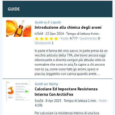
o
GUIDE
n
Guide su E-Liquids
Introduzione alla chimica degli aromi
Iv3shf
22 Gen 2024
Tempo di lettura 4 min.
5
Visite
4.777
Gradimento
8
,
Valutazioni
1
0
0
In parte è farina del mio sacco, in parte presa da un
s
t
vecchio articolo della TPA, che trovo ancora oggi
e
interessante e diventa sempre più attuale visto le
l
normative che sono in aria, fa capire a chi ancora
l
a
non lo sa, come sono fatti gli aromi, spero vi
(
piaccia, leggetelo con calma quando avete...
e
)
Guide sul Vaping
Calcolare Ed Impostare Resistenza
Interna Con ArcticFox
Sva3d
8 Apr 2023
Tempo di lettura 1 min.
Visite
4.191
Per calcolare la resistenza interna di una box