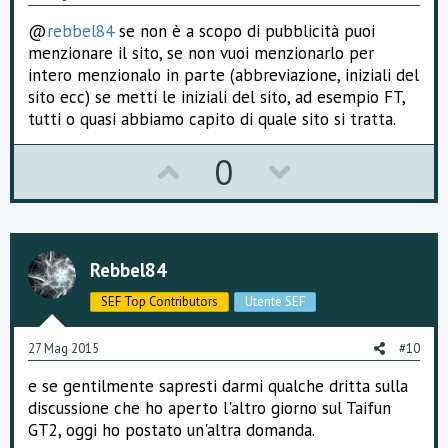
t
@
rebbel84
se non è a scopo di pubblicità puoi
e
menzionare il sito, se non vuoi menzionarlo per
intero menzionalo in parte (abbreviazione, iniziali del
sito ecc) se metti le iniziali del sito, ad esempio FT,
tutti o quasi abbiamo capito di quale sito si tratta.
U
D
0
p
o
v
w
o
n
Rebbel84
t
v
SEF Top Contributors
Utente SEF
e
o
27 Mag 2015
#10
t
e se gentilmente sapresti darmi qualche dritta sulla
e
discussione che ho aperto l'altro giorno sul Taifun
GT2, oggi ho postato un'altra domanda.