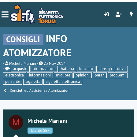
INFO
CONSIGLI
ATOMIZZATORE
C
D
Michele Mariani
23 Nov 2014
r
a
acquisto
atomizzatore
batteria
bruciato
consigli
dove
e
t
elettronica
informazioni
migliore
opinioni
pareri
problemi
a
a
pulsante
sigaretta
sigaretta elettronica
t
d
o
i
Consigli ed Assistenza Atomizzatori
r
i
e
n
D
i
i
z
s
i
c
o
Michele Mariani
M
u
s
Utente SEF
s
i