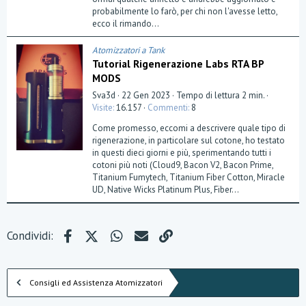
l
probabilmente lo farò, per chi non l'avesse letto,
l
a
ecco il rimando...
(
e
)
Atomizzatori a Tank
Tutorial Rigenerazione Labs RTA BP
MODS
Sva3d
22 Gen 2023
Tempo di lettura 2 min.
Visite
16.157
Commenti
8
Come promesso, eccomi a descrivere quale tipo di
rigenerazione, in particolare sul cotone, ho testato
in questi dieci giorni e più, sperimentando tutti i
cotoni più noti (Cloud9, Bacon V2, Bacon Prime,
Titanium Fumytech, Titanium Fiber Cotton, Miracle
UD, Native Wicks Platinum Plus, Fiber...
Facebook
X (Twitter)
WhatsApp
e-mail
Link
Condividi:
Consigli ed Assistenza Atomizzatori