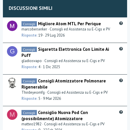
t
v
DISCUSSIONI SIMILI
e
o
t
Q
Migliore Atom MTL Per Perique
Consigli
u
marcoberserker
Consigli ed Assistenza su E-Cigs e PV
e
e
Risposte
19
29 Lug 2026
s
t
Q
Sigaretta Elettronica Con Limite Ai
Consigli
G
i
u
Puff
o
e
gladiosvapo
Consigli ed Assistenza su E-Cigs e PV
n
s
Risposte
4
1 Dic 2025
t
i
Q
Consigli Atomizzatore Polmonare
Consigli
o
u
Rigenerabile
n
e
Thirdeyeomfg
Consigli ed Assistenza su E-Cigs e PV
s
Risposte
5
9 Mar 2026
t
i
Q
Consiglio Nuova Pod Con
Consigli
o
M
u
(possibilmente) Atomizzatore
n
e
matteo1982
Consigli ed Assistenza su E-Cigs e PV
s