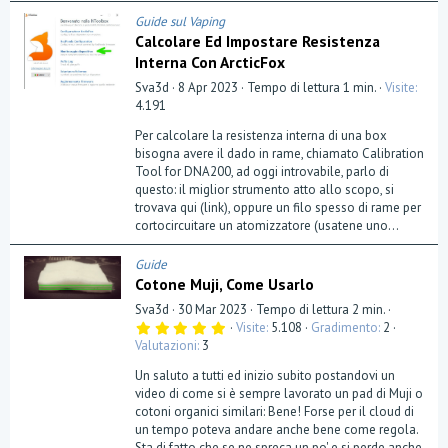
)
Guide sul Vaping
Calcolare Ed Impostare Resistenza
Interna Con ArcticFox
Sva3d
8 Apr 2023
Tempo di lettura 1 min.
Visite
4.191
Per calcolare la resistenza interna di una box
bisogna avere il dado in rame, chiamato Calibration
Tool for DNA200, ad oggi introvabile, parlo di
questo: il miglior strumento atto allo scopo, si
trovava qui (link), oppure un filo spesso di rame per
cortocircuitare un atomizzatore (usatene uno...
Guide
Cotone Muji, Come Usarlo
Sva3d
30 Mar 2023
Tempo di lettura 2 min.
5
Visite
5.108
Gradimento
2
,
Valutazioni
3
0
0
Un saluto a tutti ed inizio subito postandovi un
s
t
video di come si è sempre lavorato un pad di Muji o
e
cotoni organici similari: Bene! Forse per il cloud di
l
un tempo poteva andare anche bene come regola.
l
a
Sta di fatto che se ne spreca un po' e si perde anche