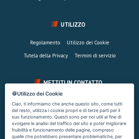
UTILIZZO
Regolamento
Utilizzo dei Cookie
Tutela della Privacy
Termini di servizio
METTITI IN CONTATTO
🍪Utilizzo dei Cookie
FAI UNA DOMANDA
SUPPORTO FORUM
Ciao, ti informiamo che anche questo sito, come tutti
Chiedi un Consiglio
Area Ticket
del resto, utilizza i cookie propri e di terze parti per il
suo funzionamento. Questi sono per noi utili al fine di
CONTATTA L'AMMINISTRAZIONE
svolgere le analisi del traffico del sito e poter migliorare
Clicca quì
fruibilità e funzionamento delle pagine, compreso
quelle che potrebbero presentare problematiche, per