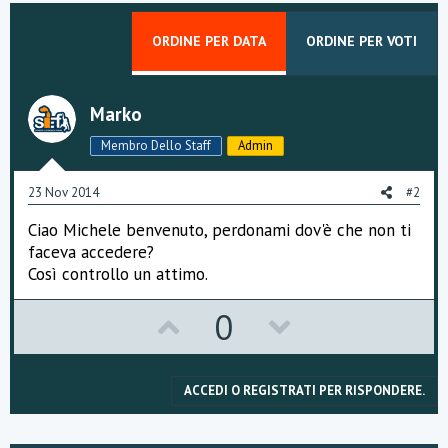
ORDINE PER DATA
ORDINE PER VOTI
Marko
Membro Dello Staff
Admin
23 Nov 2014
#2
Ciao Michele benvenuto, perdonami dov'è che non ti
faceva accedere?
Così controllo un attimo.
U
D
0
p
o
v
w
ACCEDI O REGISTRATI PER RISPONDERE.
o
n