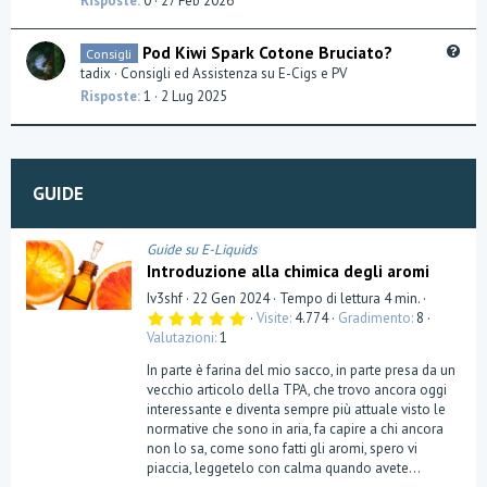
Risposte
0
27 Feb 2026
t
i
Q
Pod Kiwi Spark Cotone Bruciato?
Consigli
o
u
tadix
Consigli ed Assistenza su E-Cigs e PV
n
e
Risposte
1
2 Lug 2025
s
t
i
o
GUIDE
n
Guide su E-Liquids
Introduzione alla chimica degli aromi
Iv3shf
22 Gen 2024
Tempo di lettura 4 min.
5
Visite
4.774
Gradimento
8
,
Valutazioni
1
0
0
In parte è farina del mio sacco, in parte presa da un
s
t
vecchio articolo della TPA, che trovo ancora oggi
e
interessante e diventa sempre più attuale visto le
l
normative che sono in aria, fa capire a chi ancora
l
a
non lo sa, come sono fatti gli aromi, spero vi
(
piaccia, leggetelo con calma quando avete...
e