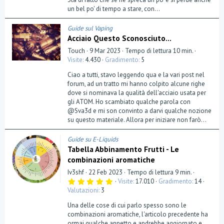
(
un bel po' di tempo a stare, con...
e
)
Guide sul Vaping
Acciaio Questo Sconosciuto...
Touch
9 Mar 2023
Tempo di lettura 10 min.
Visite
4.430
Gradimento
5
Ciao a tutti, stavo leggendo qua e la vari post nel
forum, ad un tratto mi hanno colpito alcune righe
dove si nominava la qualità dell'acciaio usata per
gli ATOM. Ho scambiato qualche parola con
@Sva3d e mi son convinto a darvi qualche nozione
su questo materiale. Allora per iniziare non farò...
Guide su E-Liquids
Tabella Abbinamento Frutti - Le
combinazioni aromatiche
Iv3shf
22 Feb 2023
Tempo di lettura 9 min.
5
Visite
17.010
Gradimento
14
,
Valutazioni
3
0
0
Una delle cose di cui parlo spesso sono le
s
t
combinazioni aromatiche, l'articolo precedente ha
e
ormai qualche annetto e andrebbe aggiornato e