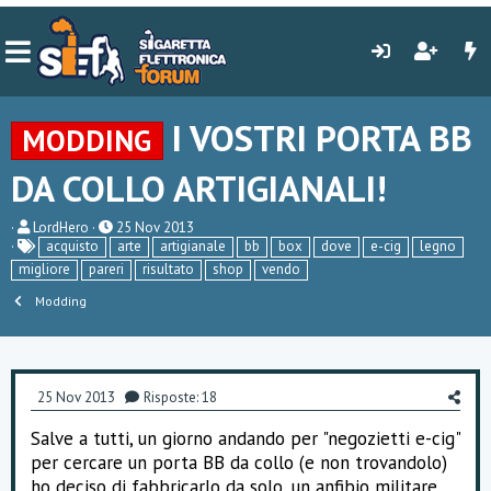
I VOSTRI PORTA BB
MODDING
DA COLLO ARTIGIANALI!
C
D
LordHero
25 Nov 2013
r
a
acquisto
arte
artigianale
bb
box
dove
e-cig
legno
e
t
migliore
pareri
risultato
shop
vendo
a
a
t
d
Modding
o
i
r
i
e
n
D
i
i
z
25 Nov 2013
Risposte: 18
s
i
c
o
Salve a tutti, un giorno andando per "negozietti e-cig"
u
s
per cercare un porta BB da collo (e non trovandolo)
s
ho deciso di fabbricarlo da solo, un anfibio militare
i