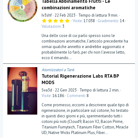
Tabella Abbinamento Frutti - Le
combinazioni aromatiche
Iv3shf
22 Feb 2023
Tempo di lettura 9 min.
5
Visite
17.038
Gradimento
14
,
Valutazioni
3
0
0
Una delle cose di cui parlo spesso sono le
s
t
combinazioni aromatiche, l'articolo precedente ha
e
ormai qualche annetto e andrebbe aggiornato e
l
probabilmente lo farò, per chi non l'avesse letto,
l
a
ecco il rimando...
(
e
)
Atomizzatori a Tank
Tutorial Rigenerazione Labs RTA BP
MODS
Sva3d
22 Gen 2023
Tempo di lettura 2 min.
Visite
16.186
Commenti
8
Come promesso, eccomi a descrivere quale tipo di
rigenerazione, in particolare sul cotone, ho testato
in questi dieci giorni e più, sperimentando tutti i
cotoni più noti (Cloud9, Bacon V2, Bacon Prime,
Titanium Fumytech, Titanium Fiber Cotton, Miracle
UD, Native Wicks Platinum Plus, Fiber...