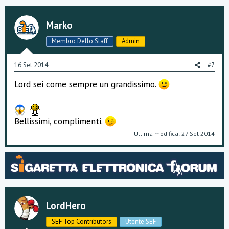
z
z
a
Marko
m
e
Membro Dello Staff
Admin
n
t
i
16 Set 2014
#7
:
Lord sei come sempre un grandissimo.
Bellissimi, complimenti.
Ultima modifica:
27 Set 2014
LordHero
SEF Top Contributors
Utente SEF