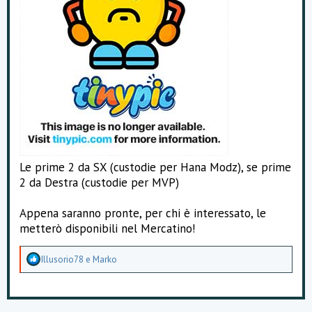
Le prime 2 da SX (custodie per Hana Modz), se prime
2 da Destra (custodie per MVP)
Appena saranno pronte, per chi è interessato, le
metterò disponibili nel Mercatino!
A
Illusorio78
e
Marko
p
p
r
e