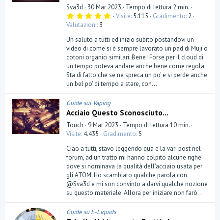
Sva3d
30 Mar 2023
Tempo di lettura 2 min.
5
Visite
5.115
Gradimento
2
,
Valutazioni
3
0
0
Un saluto a tutti ed inizio subito postandovi un
s
t
video di come si è sempre lavorato un pad di Muji o
e
cotoni organici similari: Bene! Forse per il cloud di
l
un tempo poteva andare anche bene come regola.
l
a
Sta di fatto che se ne spreca un po' e si perde anche
(
un bel po' di tempo a stare, con...
e
)
Guide sul Vaping
Acciaio Questo Sconosciuto...
Touch
9 Mar 2023
Tempo di lettura 10 min.
Visite
4.435
Gradimento
5
Ciao a tutti, stavo leggendo qua e la vari post nel
forum, ad un tratto mi hanno colpito alcune righe
dove si nominava la qualità dell'acciaio usata per
gli ATOM. Ho scambiato qualche parola con
@Sva3d e mi son convinto a darvi qualche nozione
su questo materiale. Allora per iniziare non farò...
Guide su E-Liquids