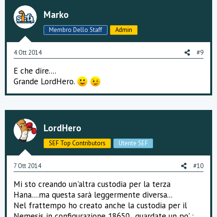
a
Marko
m
e
Membro Dello Staff
Admin
n
t
i
4 Ott 2014
#9
:
E che dire....
Grande LordHero.
LordHero
SEF Top Contributors
Utente SEF
7 Ott 2014
#10
Mi sto creando un'altra custodia per la terza
Hana....ma questa sarà leggermente diversa...
Nel frattempo ho creato anche la custodia per il
Nemesis in configurazione 18650...guardate un po' :