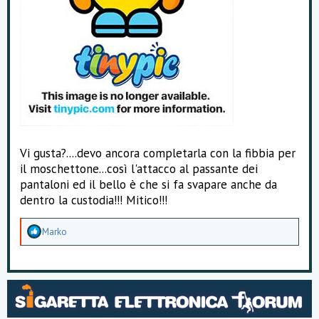
Vi gusta?....devo ancora completarla con la fibbia per
il moschettone...così l'attacco al passante dei
pantaloni ed il bello è che si fa svapare anche da
dentro la custodia!!! Mitico!!!
A
Marko
p
p
r
e
z
z
a