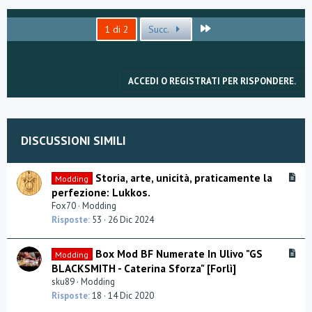
m
e
n
Ultimo
1 di 2
Succ.
t
i
:
ACCEDI O REGISTRATI PER RISPONDERE.
DISCUSSIONI SIMILI
A
Storia, arte, unicità, praticamente la
Modding
r
perfezione: Lukkos.
t
Fox70
Modding
i
Risposte
53
26 Dic 2024
c
l
A
Box Mod BF Numerate In Ulivo "GS
Modding
e
r
BLACKSMITH - Caterina Sforza" [Forlì]
t
sku89
Modding
i
Risposte
18
14 Dic 2020
c