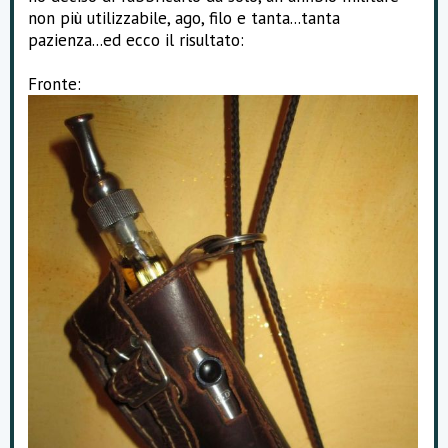
o
non più utilizzabile, ago, filo e tanta...tanta
n
pazienza...ed ecco il risultato:
e
Fronte: