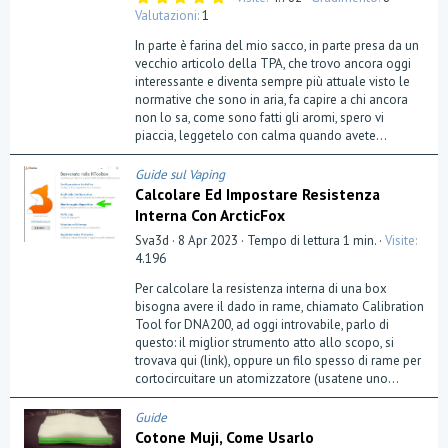
,
Valutazioni
1
0
0
In parte è farina del mio sacco, in parte presa da un
s
t
vecchio articolo della TPA, che trovo ancora oggi
e
interessante e diventa sempre più attuale visto le
l
normative che sono in aria, fa capire a chi ancora
l
a
non lo sa, come sono fatti gli aromi, spero vi
(
piaccia, leggetelo con calma quando avete...
e
)
Guide sul Vaping
Calcolare Ed Impostare Resistenza
Interna Con ArcticFox
Sva3d
8 Apr 2023
Tempo di lettura 1 min.
Visite
4.196
Per calcolare la resistenza interna di una box
bisogna avere il dado in rame, chiamato Calibration
Tool for DNA200, ad oggi introvabile, parlo di
questo: il miglior strumento atto allo scopo, si
trovava qui (link), oppure un filo spesso di rame per
cortocircuitare un atomizzatore (usatene uno...
Guide
Cotone Muji, Come Usarlo