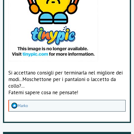
Si accettano consigli per terminarla nel migliore dei
modi...Moschettone per i pantaloni o laccetto da
collo?...
Fatemi sapere cosa ne pensate!
A
Marko
p
p
r
e
z
z