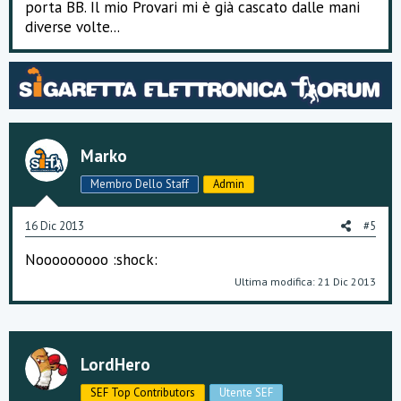
porta BB. Il mio Provari mi è già cascato dalle mani
diverse volte...
Marko
Membro Dello Staff
Admin
16 Dic 2013
#5
Nooooooooo :shock:
Ultima modifica:
21 Dic 2013
LordHero
SEF Top Contributors
Utente SEF