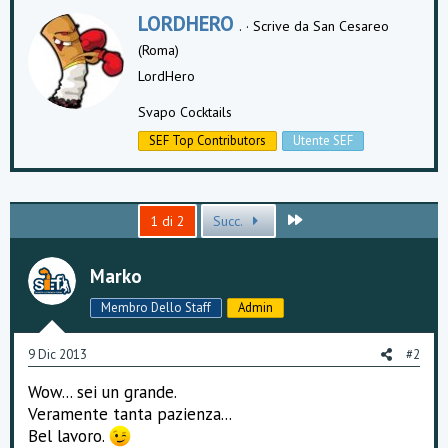
e
W
LORDHERO
z
.
·
Scrive da
San Cesareo
r
z
(Roma)
i
a
m
t
LordHero
e
t
n
e
Svapo Cocktails
t
n
i
SEF Top Contributors
Utente SEF
b
:
y
Ultimo
1 di 2
Succ.
Marko
Membro Dello Staff
Admin
9 Dic 2013
#2
Wow... sei un grande.
Veramente tanta pazienza...
Bel lavoro.