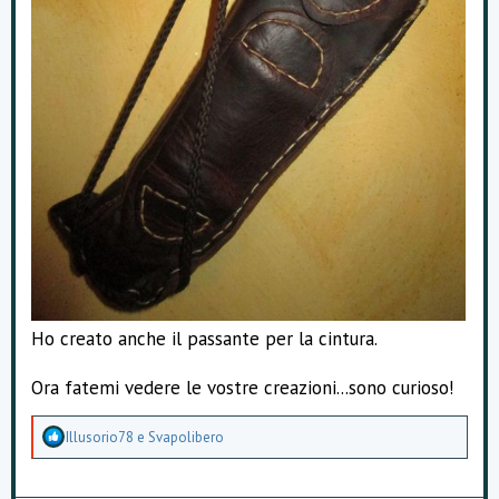
Ho creato anche il passante per la cintura.
Ora fatemi vedere le vostre creazioni...sono curioso!
A
Illusorio78
e
Svapolibero
p
p
r