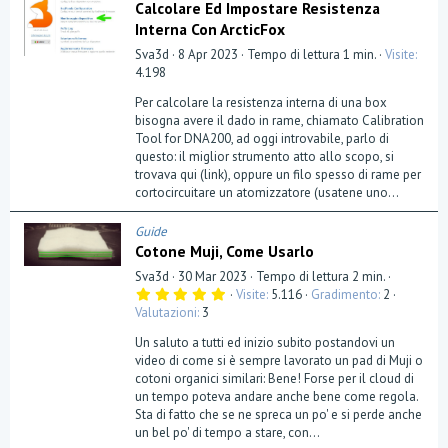
Calcolare Ed Impostare Resistenza
Interna Con ArcticFox
Sva3d
8 Apr 2023
Tempo di lettura 1 min.
Visite
4.198
Per calcolare la resistenza interna di una box
bisogna avere il dado in rame, chiamato Calibration
Tool for DNA200, ad oggi introvabile, parlo di
questo: il miglior strumento atto allo scopo, si
trovava qui (link), oppure un filo spesso di rame per
cortocircuitare un atomizzatore (usatene uno...
Guide
Cotone Muji, Come Usarlo
Sva3d
30 Mar 2023
Tempo di lettura 2 min.
5
Visite
5.116
Gradimento
2
,
Valutazioni
3
0
0
Un saluto a tutti ed inizio subito postandovi un
s
t
video di come si è sempre lavorato un pad di Muji o
e
cotoni organici similari: Bene! Forse per il cloud di
l
un tempo poteva andare anche bene come regola.
l
a
Sta di fatto che se ne spreca un po' e si perde anche
(
un bel po' di tempo a stare, con...
e