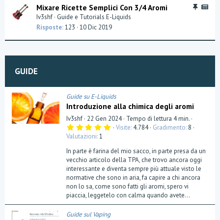
i
A
l
I
A
Mixare Ricette Semplici Con 3/4 Aromi
d
r
i
n
M
Iv3shf
Guide e Tutorials E-Liquids
e
t
e
S
Risposte
123
10 Dic 2019
n
i
v
:
z
c
i
A
a
o
d
r
l
e
t
i
GUIDE
n
i
z
c
a
o
Guide su E-Liquids
l
Introduzione alla chimica degli aromi
i
Iv3shf
22 Gen 2024
Tempo di lettura 4 min.
5
Visite
4.784
Gradimento
8
,
Valutazioni
1
0
0
In parte è farina del mio sacco, in parte presa da un
s
t
vecchio articolo della TPA, che trovo ancora oggi
e
interessante e diventa sempre più attuale visto le
l
normative che sono in aria, fa capire a chi ancora
l
a
non lo sa, come sono fatti gli aromi, spero vi
(
piaccia, leggetelo con calma quando avete...
e
)
Guide sul Vaping