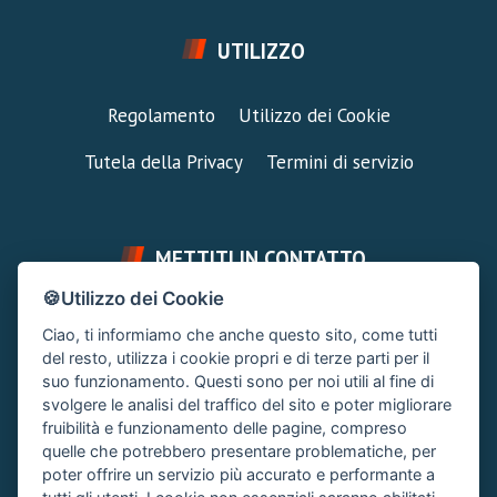
UTILIZZO
Regolamento
Utilizzo dei Cookie
Tutela della Privacy
Termini di servizio
METTITI IN CONTATTO
🍪Utilizzo dei Cookie
FAI UNA DOMANDA
SUPPORTO FORUM
Ciao, ti informiamo che anche questo sito, come tutti
Chiedi un Consiglio
Area Ticket
del resto, utilizza i cookie propri e di terze parti per il
suo funzionamento. Questi sono per noi utili al fine di
CONTATTA L'AMMINISTRAZIONE
svolgere le analisi del traffico del sito e poter migliorare
Clicca quì
fruibilità e funzionamento delle pagine, compreso
quelle che potrebbero presentare problematiche, per
poter offrire un servizio più accurato e performante a