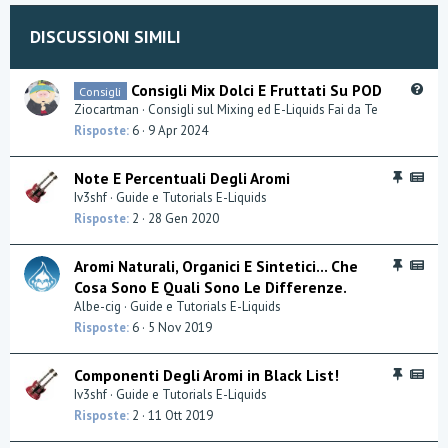
DISCUSSIONI SIMILI
Q
Consigli Mix Dolci E Fruttati Su POD
Consigli
u
Ziocartman
Consigli sul Mixing ed E-Liquids Fai da Te
e
Risposte
6
9 Apr 2024
s
t
I
A
Note E Percentuali Degli Aromi
i
n
M
Iv3shf
Guide e Tutorials E-Liquids
o
e
S
Risposte
2
28 Gen 2020
n
v
:
i
A
I
A
Aromi Naturali, Organici E Sintetici… Che
d
r
n
M
Cosa Sono E Quali Sono Le Differenze.
e
t
e
S
Albe-cig
Guide e Tutorials E-Liquids
n
i
v
:
Risposte
6
5 Nov 2019
z
c
i
A
a
o
d
r
l
I
A
Componenti Degli Aromi in Black List!
e
t
i
n
M
Iv3shf
Guide e Tutorials E-Liquids
n
i
e
S
Risposte
2
11 Ott 2019
z
c
v
:
a
o