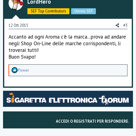
LordHero
SEF Top Contributors
Utente SEF
12 Ott 2015
#3
Accanto ad ogni Aroma c'è la marca...prova ad andare
negli Shop On-Line delle marche corrispondenti, li
troverai tutti!
Buon Svapo!
A
Power
p
p
r
e
z
z
a
m
e
n
ACCEDI O REGISTRATI PER RISPONDERE.
t
i
: