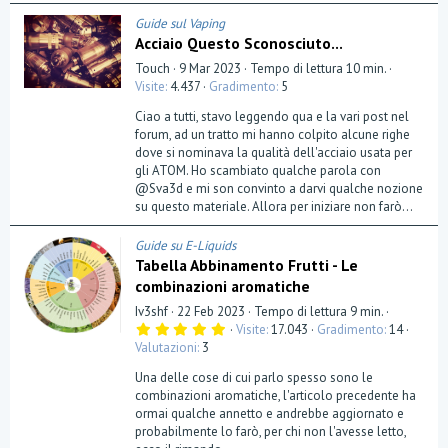
)
Guide sul Vaping
Acciaio Questo Sconosciuto...
Touch
9 Mar 2023
Tempo di lettura 10 min.
Visite
4.437
Gradimento
5
Ciao a tutti, stavo leggendo qua e la vari post nel
forum, ad un tratto mi hanno colpito alcune righe
dove si nominava la qualità dell'acciaio usata per
gli ATOM. Ho scambiato qualche parola con
@Sva3d e mi son convinto a darvi qualche nozione
su questo materiale. Allora per iniziare non farò...
Guide su E-Liquids
Tabella Abbinamento Frutti - Le
combinazioni aromatiche
Iv3shf
22 Feb 2023
Tempo di lettura 9 min.
5
Visite
17.043
Gradimento
14
,
Valutazioni
3
0
0
Una delle cose di cui parlo spesso sono le
s
t
combinazioni aromatiche, l'articolo precedente ha
e
ormai qualche annetto e andrebbe aggiornato e
l
probabilmente lo farò, per chi non l'avesse letto,
l
a