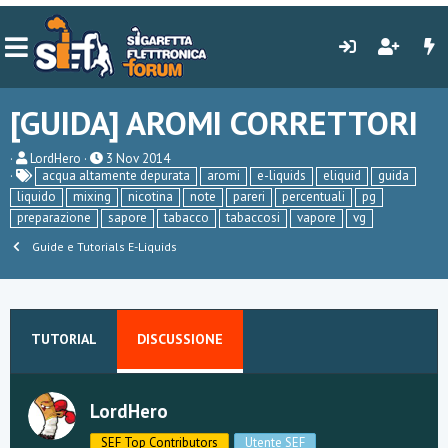
[GUIDA] AROMI CORRETTORI
C
D
LordHero
3 Nov 2014
r
a
acqua altamente depurata
aromi
e-liquids
eliquid
guida
e
t
liquido
mixing
nicotina
note
pareri
percentuali
pg
a
a
preparazione
sapore
tabacco
tabaccosi
vapore
vg
t
d
o
i
Guide e Tutorials E-Liquids
r
i
e
n
D
i
i
z
s
i
c
o
TUTORIAL
DISCUSSIONE
u
s
s
i
LordHero
o
n
SEF Top Contributors
Utente SEF
e