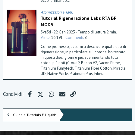
ecco il rimando...
(
e
)
Atomizzatori a Tank
Tutorial Rigenerazione Labs RTA BP
MODS
Sva3d
22 Gen 2023
Tempo di lettura 2 min.
Visite
16.191
Commenti
8
Come promesso, eccomi a descrivere quale tipo di
rigenerazione, in particolare sul cotone, ho testato
in questi dieci giorni e più, sperimentando tutti i
cotoni più noti (Cloud9, Bacon V2, Bacon Prime,
Titanium Fumytech, Titanium Fiber Cotton, Miracle
UD, Native Wicks Platinum Plus, Fiber...
Facebook
X (Twitter)
WhatsApp
e-mail
Link
Condividi:
Guide e Tutorials E-Liquids