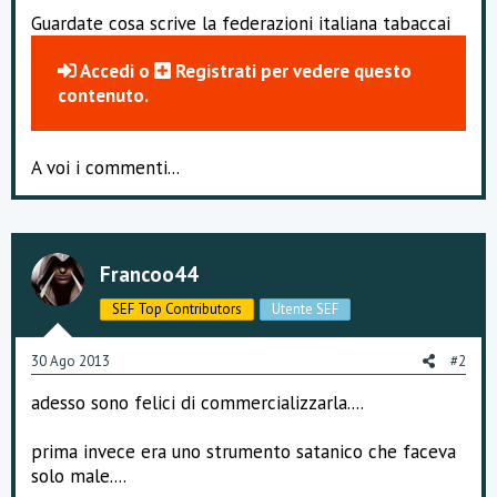
o
Guardate cosa scrive la federazioni italiana tabaccai
n
e
Accedi
o
Registrati
per vedere questo
contenuto.
A voi i commenti...
Francoo44
SEF Top Contributors
Utente SEF
30 Ago 2013
#2
adesso sono felici di commercializzarla....
prima invece era uno strumento satanico che faceva
solo male....