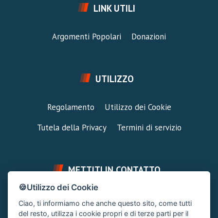
LINK UTILI
Argomenti Popolari
Donazioni
UTILIZZO
Regolamento
Utilizzo dei Cookie
Tutela della Privacy
Termini di servizio
METTITI IN CONTATTO
🍪Utilizzo dei Cookie
FAI UNA DOMANDA
SUPPORTO FORUM
Ciao, ti informiamo che anche questo sito, come tutti
Chiedi un Consiglio
Area Ticket
del resto, utilizza i cookie propri e di terze parti per il