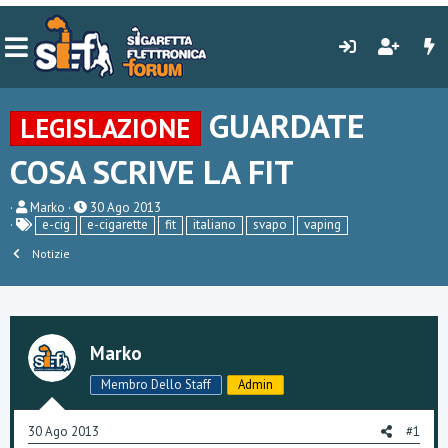
GUARDATE
LEGISLAZIONE
COSA SCRIVE LA FIT
C
D
Marko
30 Ago 2013
r
a
e-cig
e-cigarette
fit
italiano
svapo
vaping
e
t
a
Notizie
a
t
d
o
i
r
i
e
n
D
i
Marko
i
z
s
i
c
o
Membro Dello Staff
Admin
u
s
s
30 Ago 2013
#1
i