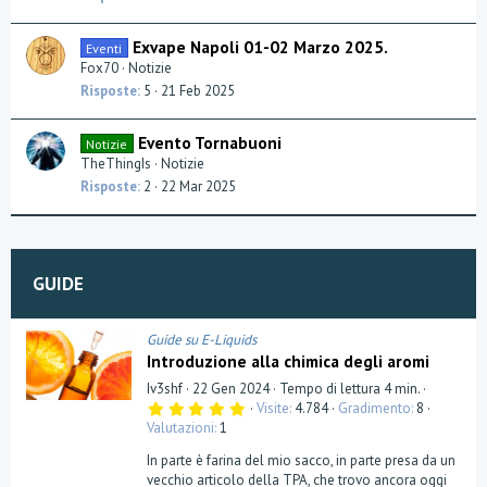
Exvape Napoli 01-02 Marzo 2025.
Eventi
Fox70
Notizie
Risposte
5
21 Feb 2025
Evento Tornabuoni
Notizie
TheThingIs
Notizie
Risposte
2
22 Mar 2025
GUIDE
Guide su E-Liquids
Introduzione alla chimica degli aromi
Iv3shf
22 Gen 2024
Tempo di lettura 4 min.
5
Visite
4.784
Gradimento
8
,
Valutazioni
1
0
0
In parte è farina del mio sacco, in parte presa da un
s
t
vecchio articolo della TPA, che trovo ancora oggi