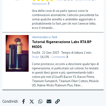
,
Valutazioni
3
0
0
Una delle cose di cui parlo spesso sono le
s
t
combinazioni aromatiche, l'articolo precedente ha
e
ormai qualche annetto e andrebbe aggiornato e
l
probabilmente lo farò, per chi non l'avesse letto,
l
a
ecco il rimando...
(
e
)
Atomizzatori a Tank
Tutorial Rigenerazione Labs RTA BP
MODS
Sva3d
22 Gen 2023
Tempo di lettura 2 min.
Visite
16.191
Commenti
8
Come promesso, eccomi a descrivere quale tipo di
rigenerazione, in particolare sul cotone, ho testato
in questi dieci giorni e più, sperimentando tutti i
cotoni più noti (Cloud9, Bacon V2, Bacon Prime,
Titanium Fumytech, Titanium Fiber Cotton, Miracle
UD, Native Wicks Platinum Plus, Fiber...
Facebook
X (Twitter)
WhatsApp
e-mail
Link
Condividi: