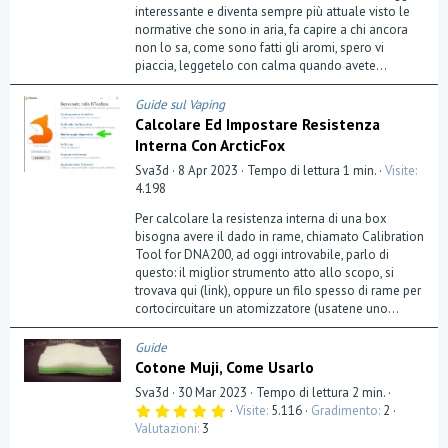
e
interessante e diventa sempre più attuale visto le
l
normative che sono in aria, fa capire a chi ancora
l
a
non lo sa, come sono fatti gli aromi, spero vi
(
piaccia, leggetelo con calma quando avete...
e
)
Guide sul Vaping
Calcolare Ed Impostare Resistenza
Interna Con ArcticFox
Sva3d
8 Apr 2023
Tempo di lettura 1 min.
Visite
4.198
Per calcolare la resistenza interna di una box
bisogna avere il dado in rame, chiamato Calibration
Tool for DNA200, ad oggi introvabile, parlo di
questo: il miglior strumento atto allo scopo, si
trovava qui (link), oppure un filo spesso di rame per
cortocircuitare un atomizzatore (usatene uno...
Guide
Cotone Muji, Come Usarlo
Sva3d
30 Mar 2023
Tempo di lettura 2 min.
5
Visite
5.116
Gradimento
2
,
Valutazioni
3
0