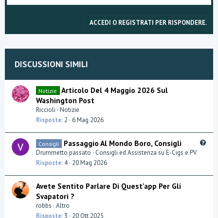
ACCEDI O REGISTRATI PER RISPONDERE.
DISCUSSIONI SIMILI
Articolo Del 4 Maggio 2026 Sul
Notizie
Washington Post
Riccioli
Notizie
Risposte
2
6 Mag 2026
Q
Passaggio Al Mondo Boro, Consigli
Consigli
u
Drummetto passato
Consigli ed Assistenza su E-Cigs e PV
e
Risposte
4
20 Mag 2026
s
t
Avete Sentito Parlare Di Quest'app Per Gli
i
Svapatori ?
o
robbs
Altro
n
Risposte
3
20 Ott 2025