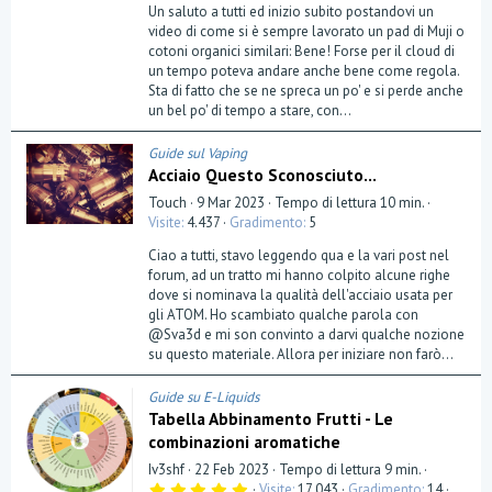
0
Un saluto a tutti ed inizio subito postandovi un
s
t
video di come si è sempre lavorato un pad di Muji o
e
cotoni organici similari: Bene! Forse per il cloud di
l
un tempo poteva andare anche bene come regola.
l
a
Sta di fatto che se ne spreca un po' e si perde anche
(
un bel po' di tempo a stare, con...
e
)
Guide sul Vaping
Acciaio Questo Sconosciuto...
Touch
9 Mar 2023
Tempo di lettura 10 min.
Visite
4.437
Gradimento
5
Ciao a tutti, stavo leggendo qua e la vari post nel
forum, ad un tratto mi hanno colpito alcune righe
dove si nominava la qualità dell'acciaio usata per
gli ATOM. Ho scambiato qualche parola con
@Sva3d e mi son convinto a darvi qualche nozione
su questo materiale. Allora per iniziare non farò...
Guide su E-Liquids
Tabella Abbinamento Frutti - Le
combinazioni aromatiche
Iv3shf
22 Feb 2023
Tempo di lettura 9 min.
5
Visite
17.043
Gradimento
14