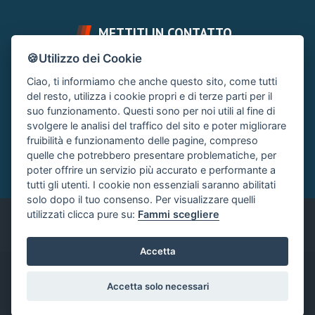
METTITI IN CONTATTO
🍪Utilizzo dei Cookie
FAI UNA DOMANDA
SUPPORTO FORUM
Ciao, ti informiamo che anche questo sito, come tutti
Chiedi un Consiglio
Area Ticket
del resto, utilizza i cookie propri e di terze parti per il
suo funzionamento. Questi sono per noi utili al fine di
CONTATTA L'AMMINISTRAZIONE
svolgere le analisi del traffico del sito e poter migliorare
Clicca quì
fruibilità e funzionamento delle pagine, compreso
quelle che potrebbero presentare problematiche, per
poter offrire un servizio più accurato e performante a
tutti gli utenti. I cookie non essenziali saranno abilitati
solo dopo il tuo consenso. Per visualizzare quelli
utilizzati clicca pure su:
Fammi scegliere
Italiano
Accetta
®
Community platform by XenForo
© 2010-2024 XenForo Ltd.
|
Accetta solo necessari
Xenforo Add-ons
© by ©XenTR
|
Xenforo Add-ons
© by ©XenTR
|
Add-ons by ThemeHouse