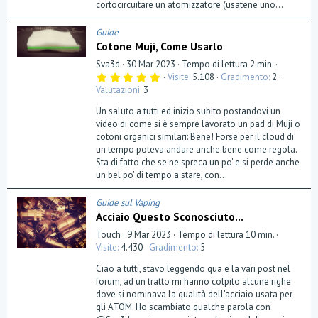
cortocircuitare un atomizzatore (usatene uno...
Guide
Cotone Muji, Come Usarlo
Sva3d
30 Mar 2023
Tempo di lettura 2 min.
5
Visite
5.108
Gradimento
2
,
Valutazioni
3
0
0
Un saluto a tutti ed inizio subito postandovi un
s
t
video di come si è sempre lavorato un pad di Muji o
e
cotoni organici similari: Bene! Forse per il cloud di
l
un tempo poteva andare anche bene come regola.
l
a
Sta di fatto che se ne spreca un po' e si perde anche
(
un bel po' di tempo a stare, con...
e
)
Guide sul Vaping
Acciaio Questo Sconosciuto...
Touch
9 Mar 2023
Tempo di lettura 10 min.
Visite
4.430
Gradimento
5
Ciao a tutti, stavo leggendo qua e la vari post nel
forum, ad un tratto mi hanno colpito alcune righe
dove si nominava la qualità dell'acciaio usata per
gli ATOM. Ho scambiato qualche parola con