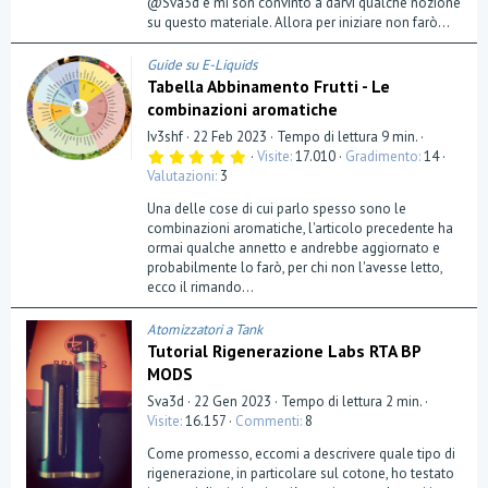
@Sva3d e mi son convinto a darvi qualche nozione
su questo materiale. Allora per iniziare non farò...
Guide su E-Liquids
Tabella Abbinamento Frutti - Le
combinazioni aromatiche
Iv3shf
22 Feb 2023
Tempo di lettura 9 min.
5
Visite
17.010
Gradimento
14
,
Valutazioni
3
0
0
Una delle cose di cui parlo spesso sono le
s
t
combinazioni aromatiche, l'articolo precedente ha
e
ormai qualche annetto e andrebbe aggiornato e
l
probabilmente lo farò, per chi non l'avesse letto,
l
a
ecco il rimando...
(
e
)
Atomizzatori a Tank
Tutorial Rigenerazione Labs RTA BP
MODS
Sva3d
22 Gen 2023
Tempo di lettura 2 min.
Visite
16.157
Commenti
8
Come promesso, eccomi a descrivere quale tipo di
rigenerazione, in particolare sul cotone, ho testato