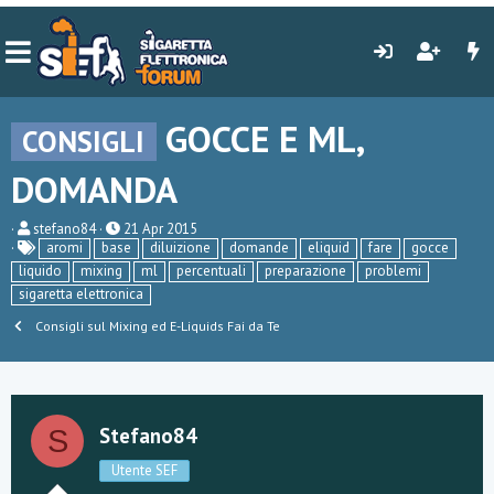
GOCCE E ML,
CONSIGLI
DOMANDA
C
D
stefano84
21 Apr 2015
r
a
aromi
base
diluizione
domande
eliquid
fare
gocce
e
t
liquido
mixing
ml
percentuali
preparazione
problemi
a
a
sigaretta elettronica
t
d
o
i
Consigli sul Mixing ed E-Liquids Fai da Te
r
i
e
n
D
i
i
z
s
i
c
o
Stefano84
S
u
s
Utente SEF
s
i