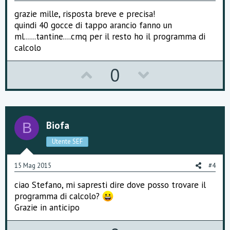
t
grazie mille, risposta breve e precisa!
e
quindi 40 gocce di tappo arancio fanno un
ml......tantine....cmq per il resto ho il programma di
calcolo
U
D
0
p
o
v
w
o
n
Biofa
B
t
v
Utente SEF
e
o
15 Mag 2015
#4
t
ciao Stefano, mi sapresti dire dove posso trovare il
e
programma di calcolo?
Grazie in anticipo