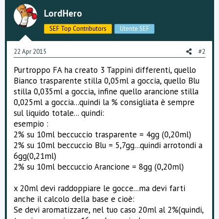
LordHero
SEF Top Contributors
Utente SEF
22 Apr 2015
#2
Purtroppo FA ha creato 3 Tappini differenti, quello
Bianco trasparente stilla 0,05ml a goccia, quello Blu
stilla 0,035ml a goccia, infine quello arancione stilla
0,025ml a goccia...quindi la % consigliata è sempre
sul liquido totale... quindi:
esempio :
2% su 10ml beccuccio trasparente = 4gg (0,20ml)
2% su 10ml beccuccio Blu = 5,7gg...quindi arrotondi a
6gg(0,21ml)
2% su 10ml beccuccio Arancione = 8gg (0,20ml)
x 20ml devi raddoppiare le gocce...ma devi farti
anche il calcolo della base e cioè:
Se devi aromatizzare, nel tuo caso 20ml al 2%(quindi,