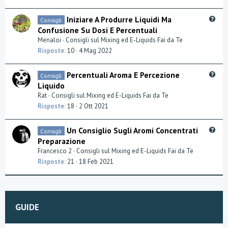
s
t
Q
Iniziare A Produrre Liquidi Ma
Consigli
i
u
Confusione Su Dosi E Percentuali
o
e
Menaloi
Consigli sul Mixing ed E-Liquids Fai da Te
n
s
Risposte
10
4 Mag 2022
t
i
Q
Percentuali Aroma E Percezione
Consigli
o
u
Liquido
n
e
Rat
Consigli sul Mixing ed E-Liquids Fai da Te
s
Risposte
18
2 Ott 2021
t
i
Q
Un Consiglio Sugli Aromi Concentrati
Consigli
o
u
Preparazione
n
e
Francesco 2
Consigli sul Mixing ed E-Liquids Fai da Te
s
Risposte
21
18 Feb 2021
t
i
o
n
GUIDE