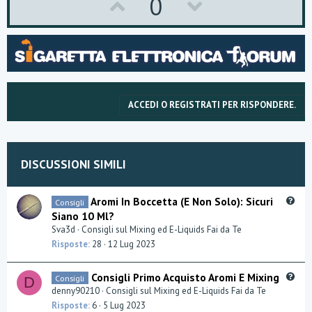
U
D
0
p
o
v
w
o
n
t
v
ACCEDI O REGISTRATI PER RISPONDERE.
e
o
t
e
DISCUSSIONI SIMILI
Q
Aromi In Boccetta (E Non Solo): Sicuri
Consigli
u
Siano 10 Ml?
e
Sva3d
Consigli sul Mixing ed E-Liquids Fai da Te
s
Risposte
28
12 Lug 2023
t
i
Q
Consigli Primo Acquisto Aromi E Mixing
Consigli
o
D
u
denny90210
Consigli sul Mixing ed E-Liquids Fai da Te
n
e
Risposte
6
5 Lug 2023