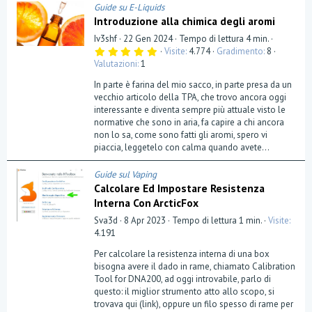
Guide su E-Liquids
Introduzione alla chimica degli aromi
Iv3shf
22 Gen 2024
Tempo di lettura 4 min.
5
Visite
4.774
Gradimento
8
,
Valutazioni
1
0
0
In parte è farina del mio sacco, in parte presa da un
s
t
vecchio articolo della TPA, che trovo ancora oggi
e
interessante e diventa sempre più attuale visto le
l
normative che sono in aria, fa capire a chi ancora
l
a
non lo sa, come sono fatti gli aromi, spero vi
(
piaccia, leggetelo con calma quando avete...
e
)
Guide sul Vaping
Calcolare Ed Impostare Resistenza
Interna Con ArcticFox
Sva3d
8 Apr 2023
Tempo di lettura 1 min.
Visite
4.191
Per calcolare la resistenza interna di una box
bisogna avere il dado in rame, chiamato Calibration
Tool for DNA200, ad oggi introvabile, parlo di
questo: il miglior strumento atto allo scopo, si
trovava qui (link), oppure un filo spesso di rame per