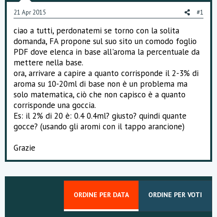
o
21 Apr 2015
#1
n
e
ciao a tutti, perdonatemi se torno con la solita
domanda, FA propone sul suo sito un comodo foglio
PDF dove elenca in base all'aroma la percentuale da
mettere nella base.
ora, arrivare a capire a quanto corrisponde il 2-3% di
aroma su 10-20ml di base non è un problema ma
solo matematica, ciò che non capisco è a quanto
corrisponde una goccia.
Es: il 2% di 20 è: 0.4 0.4ml? giusto? quindi quante
gocce? (usando gli aromi con il tappo arancione)
Grazie
ORDINE PER DATA
ORDINE PER VOTI