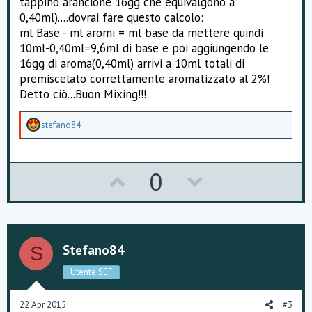
tappino arancione 16gg che equivalgono a
0,40ml)....dovrai fare questo calcolo:
ml Base - ml aromi = ml base da mettere quindi
10ml-0,40ml=9,6ml di base e poi aggiungendo le
16gg di aroma(0,40ml) arrivi a 10ml totali di
premiscelato correttamente aromatizzato al 2%!
Detto ciò...Buon Mixing!!!
A
stefano84
p
p
r
e
U
D
0
z
z
p
o
a
m
v
w
e
n
o
n
t
Stefano84
S
i
t
v
:
Utente SEF
e
o
22 Apr 2015
#3