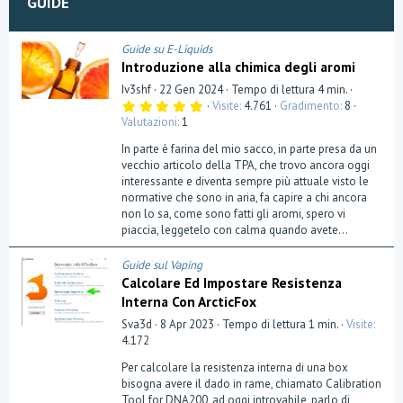
GUIDE
Guide su E-Liquids
Introduzione alla chimica degli aromi
Iv3shf
22 Gen 2024
Tempo di lettura 4 min.
5
Visite
4.761
Gradimento
8
,
Valutazioni
1
0
0
In parte è farina del mio sacco, in parte presa da un
s
t
vecchio articolo della TPA, che trovo ancora oggi
e
interessante e diventa sempre più attuale visto le
l
normative che sono in aria, fa capire a chi ancora
l
a
non lo sa, come sono fatti gli aromi, spero vi
(
piaccia, leggetelo con calma quando avete...
e
)
Guide sul Vaping
Calcolare Ed Impostare Resistenza
Interna Con ArcticFox
Sva3d
8 Apr 2023
Tempo di lettura 1 min.
Visite
4.172
Per calcolare la resistenza interna di una box
bisogna avere il dado in rame, chiamato Calibration
Tool for DNA200, ad oggi introvabile, parlo di