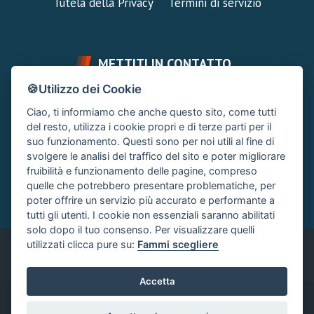
Tutela della Privacy
Termini di servizio
METTITI IN CONTATTO
🍪Utilizzo dei Cookie
FAI UNA DOMANDA
SUPPORTO FORUM
Ciao, ti informiamo che anche questo sito, come tutti
Chiedi un Consiglio
Area Ticket
del resto, utilizza i cookie propri e di terze parti per il
suo funzionamento. Questi sono per noi utili al fine di
CONTATTA L'AMMINISTRAZIONE
svolgere le analisi del traffico del sito e poter migliorare
Clicca quì
fruibilità e funzionamento delle pagine, compreso
quelle che potrebbero presentare problematiche, per
poter offrire un servizio più accurato e performante a
tutti gli utenti. I cookie non essenziali saranno abilitati
solo dopo il tuo consenso. Per visualizzare quelli
utilizzati clicca pure su:
Fammi scegliere
Italiano
Accetta
®
Community platform by XenForo
© 2010-2024 XenForo Ltd.
|