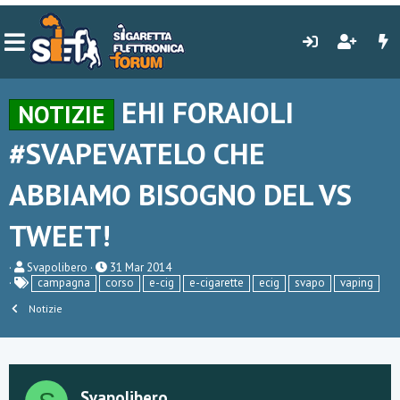
EHI FORAIOLI
NOTIZIE
#SVAPEVATELO CHE
ABBIAMO BISOGNO DEL VS
TWEET!
C
D
Svapolibero
31 Mar 2014
r
a
campagna
corso
e-cig
e-cigarette
ecig
svapo
vaping
e
t
a
Notizie
a
t
d
o
i
r
i
e
n
D
i
Svapolibero
i
z