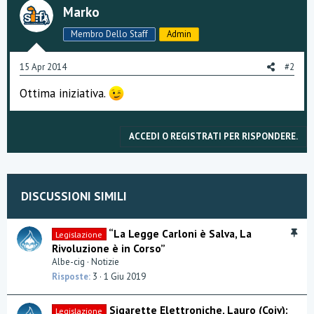
a
Marko
m
e
Membro Dello Staff
Admin
n
t
i
15 Apr 2014
#2
:
Ottima iniziativa.
ACCEDI O REGISTRATI PER RISPONDERE.
DISCUSSIONI SIMILI
I
“La Legge Carloni è Salva, La
Legislazione
n
Rivoluzione è in Corso”
e
Albe-cig
Notizie
v
Risposte
3
1 Giu 2019
i
d
Sigarette Elettroniche, Lauro (Coiv):
Legislazione
e