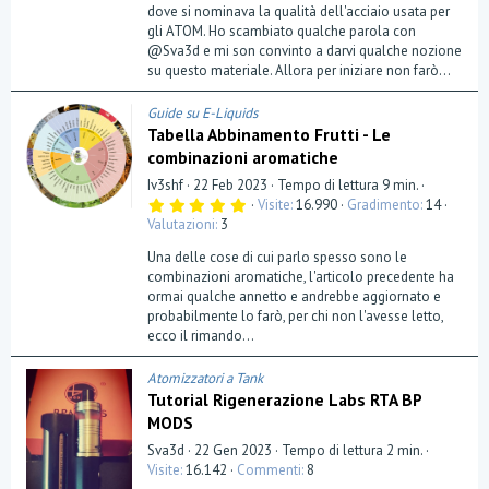
dove si nominava la qualità dell'acciaio usata per
gli ATOM. Ho scambiato qualche parola con
@Sva3d e mi son convinto a darvi qualche nozione
su questo materiale. Allora per iniziare non farò...
Guide su E-Liquids
Tabella Abbinamento Frutti - Le
combinazioni aromatiche
Iv3shf
22 Feb 2023
Tempo di lettura 9 min.
5
Visite
16.990
Gradimento
14
,
Valutazioni
3
0
0
Una delle cose di cui parlo spesso sono le
s
t
combinazioni aromatiche, l'articolo precedente ha
e
ormai qualche annetto e andrebbe aggiornato e
l
probabilmente lo farò, per chi non l'avesse letto,
l
a
ecco il rimando...
(
e
)
Atomizzatori a Tank
Tutorial Rigenerazione Labs RTA BP
MODS
Sva3d
22 Gen 2023
Tempo di lettura 2 min.
Visite
16.142
Commenti
8