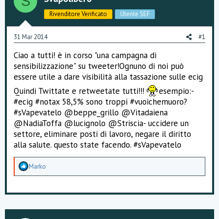
S
s
i
c
o
Rivenditore Verificato
Utente SEF
u
s
s
31 Mar 2014
#1
i
o
Ciao a tutti! è in corso "una campagna di
n
sensibilizzazione" su tweeter!Ognuno di noi può
e
essere utile a dare visibilità alla tassazione sulle ecig
Quindi Twittate e retweetate tutti!!!
esempio:-
#ecig #notax 58,5% sono troppi #vuoichemuoro?
#sVapevatelo @beppe_grillo @Vitadaiena
@NadiaToffa @lucignolo @Striscia- uccidere un
settore, eliminare posti di lavoro, negare il diritto
alla salute. questo state facendo. #sVapevatelo
A
Marko
p
p
r
e
z
z