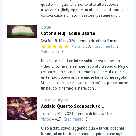
questo: il miglior strumento atto allo scopo, si
trovava qui (link), oppure un filo spesso di rame per
cortocircuitare un atomizzatore (usatene uno...
Guide
Cotone Muji, Come Usarlo
Sva3d
30 Mar 2023
Tempo di lettura 2 min.
5
Visite
5.098
Gradimento
2
,
Valutazioni
3
0
0
Un saluto a tutti ed inizio subito postandovi un
s
t
video di come si è sempre lavorato un pad di Muji o
e
cotoni organici similari: Bene! Forse per il cloud di
l
un tempo poteva andare anche bene come regola.
l
a
Sta di fatto che se ne spreca un po' e si perde anche
(
un bel po' di tempo a stare, con...
e
)
Guide sul Vaping
Acciaio Questo Sconosciuto...
Touch
9 Mar 2023
Tempo di lettura 10 min.
Visite
4.417
Gradimento
5
Ciao a tutti, stavo leggendo qua e la vari post nel
forum, ad un tratto mi hanno colpito alcune righe