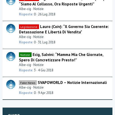
“Siamo Al Collasso, Ora Risposte Urgenti”
n
Albe-cig
Notizie
z
a
Risposte
0
26 Lug 2018
Lauro (Coiv): “Il Governo Sia Coerente:
Legislazione
Detassazione E Libertà Di Vendita"
Albe-cig
Notizie
Risposte
0
31 Lug 2018
Ecig, Salvini: “Mamma Mia Che Giornate,
Notizie
Spero Di Concretizzare Presto!”
Albe-cig
Notizie
Risposte
3
4 Giu 2018
SVAPOWORLD – Notizie Internazionali
Fake News
Albe-cig
Notizie
Risposte
0
9 Apr 2018