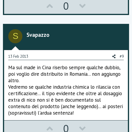
U
D
0
p
o
v
w
o
n
Svapazzo
S
t
v
e
o
13 Feb 2013
#9
t
Ma sul made in Cina riserbo sempre qualche dubbio,
e
poi voglio dire distribuito in Romania... non aggiungo
altro.
Vedremo se qualche industria chimica lo rilascia con
certificazione... il tipo evidente che oltre al dosaggio
extra di nico non si è ben documentato sul
contenuto del prodotto (anche leggendo)... ai posteri
(sopravissuti) l'ardua sentenza!
U
D
0