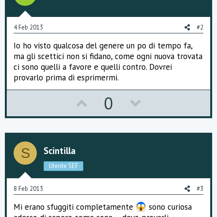
4 Feb 2013
#2
Io ho visto qualcosa del genere un po di tempo fa,
ma gli scettici non si fidano, come ogni nuova trovata
ci sono quelli a favore e quelli contro. Dovrei
provarlo prima di esprimermi.
U
D
0
p
o
v
w
o
n
Scintilla
S
t
v
Utente SEF
e
o
8 Feb 2013
#3
t
Mi erano sfuggiti completamente
sono curiosa