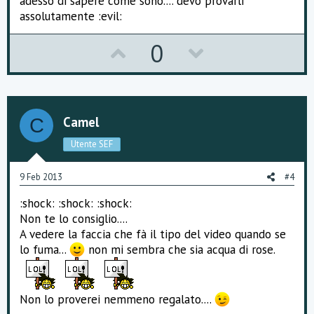
e
adesso di sapere come sono.... devo provarli
assolutamente :evil:
U
D
0
p
o
v
w
o
n
Camel
C
t
v
Utente SEF
e
o
9 Feb 2013
#4
t
:shock: :shock: :shock:
e
Non te lo consiglio....
A vedere la faccia che fà il tipo del video quando se
lo fuma...
non mi sembra che sia acqua di rose.
Non lo proverei nemmeno regalato....