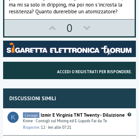
ma mi sa solo in dripping, ma poi non s'incrosta la
resistenza? Quanto durerebbe un atomizzatore?
U
D
0
p
o
v
w
o
n
t
v
ACCEDI O REGISTRATI PER RISPONDERE.
e
o
t
e
DISCUSSIONI SIMILI
Q
Izmir E Virginia TNT Twenty - Diluizione
Consigli
K
u
Knine
Consigli sul Mixing ed E-Liquids Fai da Te
e
Risposte
12
Ieri alle 07:21
s
t