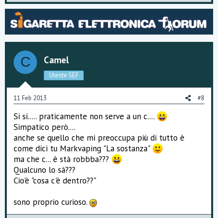
p
o
v
w
o
n
t
v
Camel
C
e
o
Utente SEF
t
e
11 Feb 2013
#8
Si si..... praticamente non serve a un c....
Simpatico però....
anche se quello che mi preoccupa più di tutto è
come dici tu Markvaping "La sostanza"
ma che c... è stà robbba???
Qualcuno lo sà???
Cio'è "cosa c'è dentro??"
sono proprio curioso.