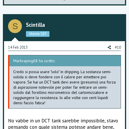
p
o
v
w
o
n
Scintilla
S
t
v
Utente SEF
e
o
14 Feb 2013
#10
t
Markvaping68 ha scritto:
e
Credo si possa usare "solo" in dripping. La sostanza semi-
solida si deve fondere con il calore per emettere poi
vapore. Se hai un DCT tank devi avere (presumo) una forza
di aspirazione notevole per poter far entrare un semi-
solido dal forellino micrometrico del cartomizzatore e
raggiungere la resistenza. Io alle volte con certi liquidi
densi faccio fatica!
No vabbe in un DCT tank sarebbe impossibile, stavo
pensando con quale sistema potesse andare bene,