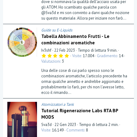
dove si nominava la qualità dell'acciaio usata per
gli ATOM. Ho scambiato qualche parola con
@Sva3d e mi son convinto a darvi qualche nozione
su questo materiale. Allora per iniziare non farò...
Guide su E-Liquids
Tabella Abbinamento Frutti - Le
combinazioni aromatiche
Iv3shf
22 Feb 2023
Tempo di lettura 9 min.
5
Visite
17.004
Gradimento
14
,
Valutazioni
3
0
0
Una delle cose di cui parlo spesso sono le
s
t
combinazioni aromatiche, l'articolo precedente ha
e
ormai qualche annetto e andrebbe aggiornato e
l
probabilmente lo farò, per chi non l'avesse letto,
l
a
ecco il rimando...
(
e
)
Atomizzatori a Tank
Tutorial Rigenerazione Labs RTA BP
MODS
Sva3d
22 Gen 2023
Tempo di lettura 2 min.
Visite
16.149
Commenti
8