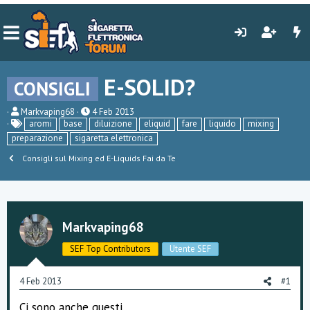
E-SOLID?
CONSIGLI
C
D
Markvaping68
4 Feb 2013
r
a
aromi
base
diluizione
eliquid
fare
liquido
mixing
e
t
preparazione
sigaretta elettronica
a
a
t
d
Consigli sul Mixing ed E-Liquids Fai da Te
o
i
r
i
e
n
D
i
i
z
s
i
Markvaping68
c
o
u
SEF Top Contributors
Utente SEF
s
s
i
4 Feb 2013
#1
o
n
Ci sono anche questi...