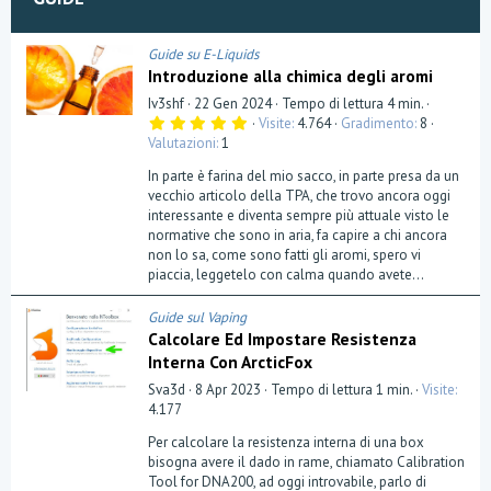
Guide su E-Liquids
Introduzione alla chimica degli aromi
Iv3shf
22 Gen 2024
Tempo di lettura 4 min.
5
Visite
4.764
Gradimento
8
,
Valutazioni
1
0
0
In parte è farina del mio sacco, in parte presa da un
s
t
vecchio articolo della TPA, che trovo ancora oggi
e
interessante e diventa sempre più attuale visto le
l
normative che sono in aria, fa capire a chi ancora
l
a
non lo sa, come sono fatti gli aromi, spero vi
(
piaccia, leggetelo con calma quando avete...
e
)
Guide sul Vaping
Calcolare Ed Impostare Resistenza
Interna Con ArcticFox
Sva3d
8 Apr 2023
Tempo di lettura 1 min.
Visite
4.177
Per calcolare la resistenza interna di una box
bisogna avere il dado in rame, chiamato Calibration
Tool for DNA200, ad oggi introvabile, parlo di