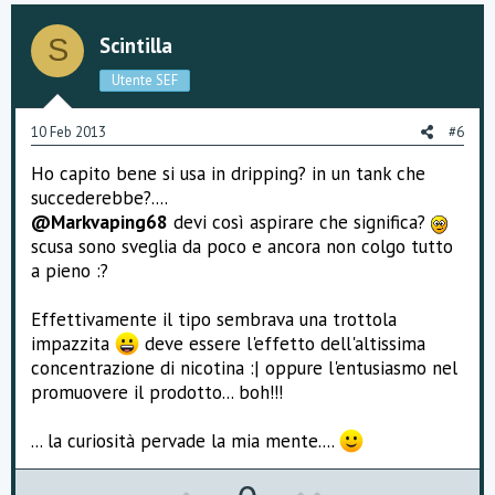
v
w
o
n
Scintilla
S
t
v
Utente SEF
e
o
10 Feb 2013
#6
t
Ho capito bene si usa in dripping? in un tank che
e
succederebbe?....
@Markvaping68
devi così aspirare che significa?
scusa sono sveglia da poco e ancora non colgo tutto
a pieno :?
Effettivamente il tipo sembrava una trottola
impazzita
deve essere l'effetto dell'altissima
concentrazione di nicotina :| oppure l'entusiasmo nel
promuovere il prodotto... boh!!!
... la curiosità pervade la mia mente....