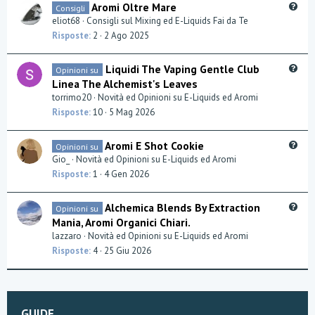
Q
Aromi Oltre Mare
Consigli
i
u
eliot68
Consigli sul Mixing ed E-Liquids Fai da Te
o
e
Risposte
2
2 Ago 2025
n
s
t
Q
Liquidi The Vaping Gentle Club
Opinioni su
i
u
Linea The Alchemist's Leaves
o
e
torrimo20
Novità ed Opinioni su E-Liquids ed Aromi
n
s
Risposte
10
5 Mag 2026
t
i
Q
Aromi E Shot Cookie
Opinioni su
o
u
Gio_
Novità ed Opinioni su E-Liquids ed Aromi
n
e
Risposte
1
4 Gen 2026
s
t
Q
Alchemica Blends By Extraction
Opinioni su
i
u
Mania, Aromi Organici Chiari.
o
e
lazzaro
Novità ed Opinioni su E-Liquids ed Aromi
n
s
Risposte
4
25 Giu 2026
t
i
o
n
GUIDE