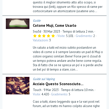
questo: il miglior strumento atto allo scopo, si
trovava qui (link), oppure un filo spesso di rame per
cortocircuitare un atomizzatore (usatene uno...
Guide
Cotone Muji, Come Usarlo
Sva3d
30 Mar 2023
Tempo di lettura 2 min.
5
Visite
5.101
Gradimento
2
,
Valutazioni
3
0
0
Un saluto a tutti ed inizio subito postandovi un
s
t
video di come si è sempre lavorato un pad di Muji o
e
cotoni organici similari: Bene! Forse per il cloud di
l
un tempo poteva andare anche bene come regola.
l
a
Sta di fatto che se ne spreca un po' e si perde anche
(
un bel po' di tempo a stare, con...
e
)
Guide sul Vaping
Acciaio Questo Sconosciuto...
Touch
9 Mar 2023
Tempo di lettura 10 min.
Visite
4.420
Gradimento
5
Ciao a tutti, stavo leggendo qua e la vari post nel
forum, ad un tratto mi hanno colpito alcune righe