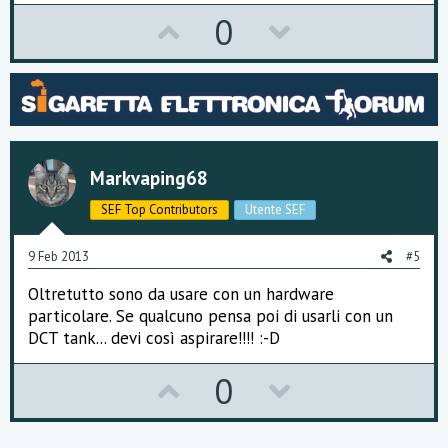
U
D
0
p
o
v
w
o
n
t
v
Markvaping68
e
o
SEF Top Contributors
Utente SEF
t
e
9 Feb 2013
#5
Oltretutto sono da usare con un hardware
particolare. Se qualcuno pensa poi di usarli con un
DCT tank... devi così aspirare!!!! :-D
U
D
0
p
o