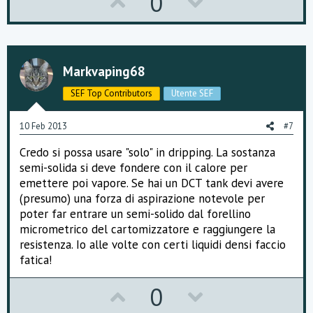
U
D
0
p
o
v
w
o
n
Markvaping68
t
v
SEF Top Contributors
Utente SEF
e
o
10 Feb 2013
#7
t
Credo si possa usare "solo" in dripping. La sostanza
e
semi-solida si deve fondere con il calore per
emettere poi vapore. Se hai un DCT tank devi avere
(presumo) una forza di aspirazione notevole per
poter far entrare un semi-solido dal forellino
micrometrico del cartomizzatore e raggiungere la
resistenza. Io alle volte con certi liquidi densi faccio
fatica!
U
D
0