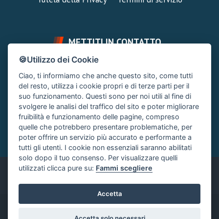
METTITI IN CONTATTO
🍪Utilizzo dei Cookie
FAI UNA DOMANDA
SUPPORTO FORUM
Ciao, ti informiamo che anche questo sito, come tutti
Chiedi un Consiglio
Area Ticket
del resto, utilizza i cookie propri e di terze parti per il
suo funzionamento. Questi sono per noi utili al fine di
CONTATTA L'AMMINISTRAZIONE
svolgere le analisi del traffico del sito e poter migliorare
Clicca quì
fruibilità e funzionamento delle pagine, compreso
quelle che potrebbero presentare problematiche, per
poter offrire un servizio più accurato e performante a
tutti gli utenti. I cookie non essenziali saranno abilitati
solo dopo il tuo consenso. Per visualizzare quelli
utilizzati clicca pure su:
Fammi scegliere
Italiano
Accetta
®
Community platform by XenForo
© 2010-2024 XenForo Ltd.
|
Accetta solo necessari