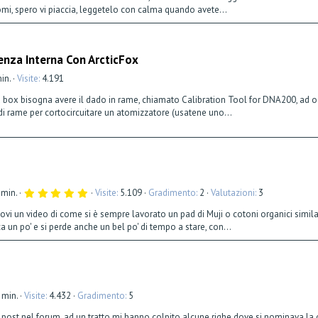
0
omi, spero vi piaccia, leggetelo con calma quando avete...
s
t
e
l
l
enza Interna Con ArcticFox
a
(
e
min.
Visite
4.191
)
a box bisogna avere il dado in rame, chiamato Calibration Tool for DNA200, ad oggi
 di rame per cortocircuitare un atomizzatore (usatene uno...
5
 min.
Visite
5.109
Gradimento
2
Valutazioni
3
,
0
ndovi un video di come si è sempre lavorato un pad di Muji o cotoni organici simi
0
a un po' e si perde anche un bel po' di tempo a stare, con...
s
t
e
l
l
a
(
e
 min.
Visite
4.432
Gradimento
5
)
ri post nel forum, ad un tratto mi hanno colpito alcune righe dove si nominava la