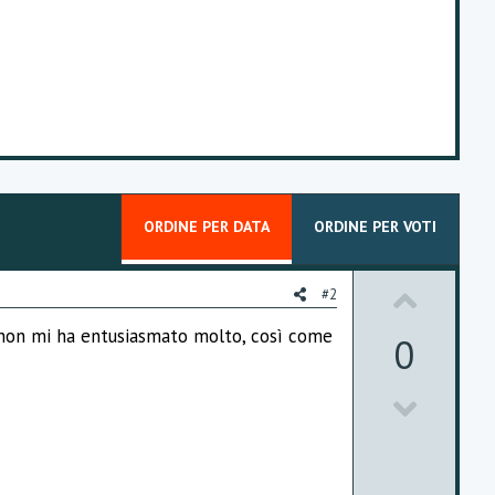
ORDINE PER DATA
ORDINE PER VOTI
U
#2
p
, e non mi ha entusiasmato molto, così come
0
v
D
o
o
t
w
e