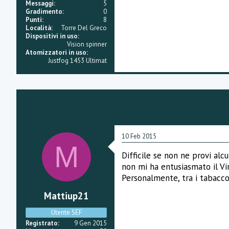
e
Messaggi
5
Gradimento
0
Punti
8
Località
Torre Del Greco
Dispositivi in uso
Vision spinner
Atomizzatori in uso
Justfog 1453 Ultimat
10 Feb 2015
M
Difficile se non ne provi alc
non mi ha entusiasmato il Vir
Personalmente, tra i tabaccos
Mattiup21
Utente SEF
Registrato
9 Gen 2015