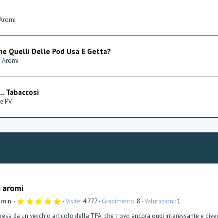
 Aromi
e Quelli Delle Pod Usa E Getta?
d Aromi
.. Tabaccosi
 e PV
i aromi
5
 min.
Visite
4.777
Gradimento
8
Valutazioni
1
,
0
 presa da un vecchio articolo della TPA, che trovo ancora oggi interessante e diven