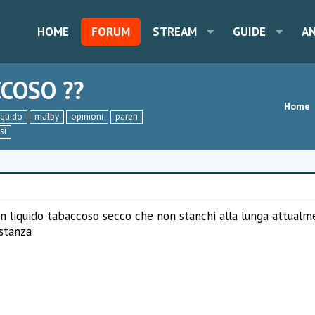
HOME
FORUM
STREAM
GUIDE
A
CCOSO ??
Home
iquido
malby
opinioni
pareri
si
 un liquido tabaccoso secco che non stanchi alla lunga attual
stanza