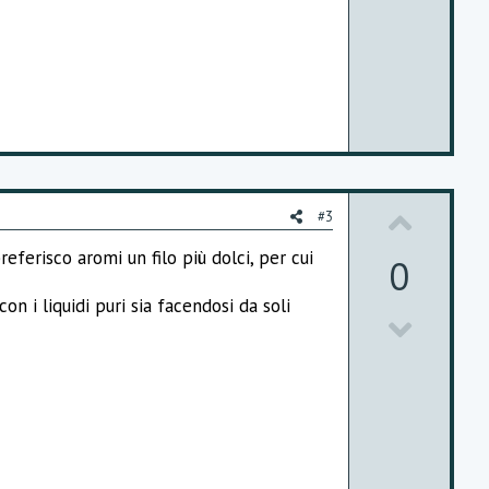
n
v
o
t
e
U
#3
p
eferisco aromi un filo più dolci, per cui
0
v
n i liquidi puri sia facendosi da soli
D
o
o
t
w
e
n
v