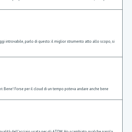
 introvabile, parlo di questo: il miglior strumento atto allo scopo, si
lari: Bene! Forse per il cloud di un tempo poteva andare anche bene
 qualità dell'acciaio usata per gli ATOM. Ho scambiato qualche parola