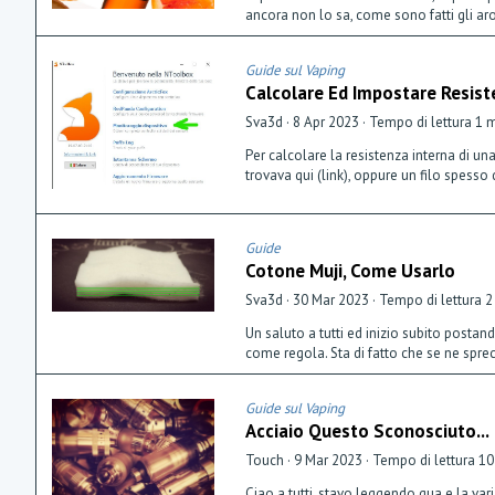
ancora non lo sa, come sono fatti gli ar
Guide sul Vaping
Calcolare Ed Impostare Resist
Sva3d
8 Apr 2023
Tempo di lettura 1 
Per calcolare la resistenza interna di un
trovava qui (link), oppure un filo spesso
Guide
Cotone Muji, Come Usarlo
Sva3d
30 Mar 2023
Tempo di lettura 2
Un saluto a tutti ed inizio subito posta
come regola. Sta di fatto che se ne sprec
Guide sul Vaping
Acciaio Questo Sconosciuto...
Touch
9 Mar 2023
Tempo di lettura 10
Ciao a tutti, stavo leggendo qua e la va