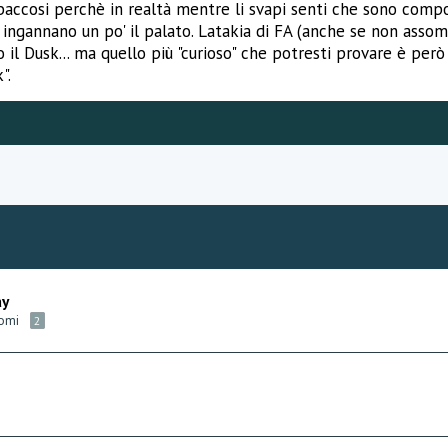
baccosi perchè in realtà mentre li svapi senti che sono comp
he ingannano un po' il palato. Latakia di FA (anche se non ass
o il Dusk... ma quello più "curioso" che potresti provare è per
".
ay
romi
2