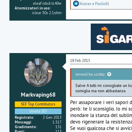
A
eleaf istick tc40w
Xciurax
e
Paolo61
p
Atomizzatori in uso
p
iclear 30s 2.1ohm
r
e
z
z
a
m
e
n
t
i
18 Feb 2015
:
mrvind ha scritto:
Salve A tutti mi consigliate un 
somiglia ma non abbastanza
Markvaping68
Per assaporare i veri sapori 
SEF Top Contributors
però: te li sconsiglio. Io mi
Utente SEF
inondare la stanza del subli
Registrato
2 Gen 2013
devo rigenerare la resistenza
Messaggi
1.517
Gradimento
151
Se vuoi qualcosa che si avvic
Punti
113