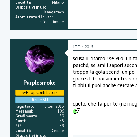
Località
Milano
Dispositivi in uso
Kangertech
Atomizzatori in uso
Justfog ultimate
17 Feb 2015
scusa il ritardo!! se vuoi un
perché, se ami i sapori secch
troppo la gola scendi un po' 
gocce di 0 poi aumenti secon
Purplesmoke
ti abitui puoi anche cercare a
SEF Top Contributors
Utente SEF
quello che fa per te (nei nego
Registrato
5 Gen 2013
Messaggi
106
Gradimento
39
Punti
48
Età
39
Località
Ceriale
Dispositivi in uso