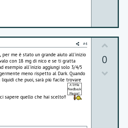
o
t
e
U
#4
p
, per me è stato un grande aiuto all'inizio
0
ovalo con 18 mg di nico e se ti gratta
v
d esempio all'inizio aggiungi solo 3/4/5
D
o
leggermente meno rispetto al Dark. Quando
liquidi che puoi, sarà più facile trovare
o
t
w
e
ci sapere quello che hai scelto!!
n
v
o