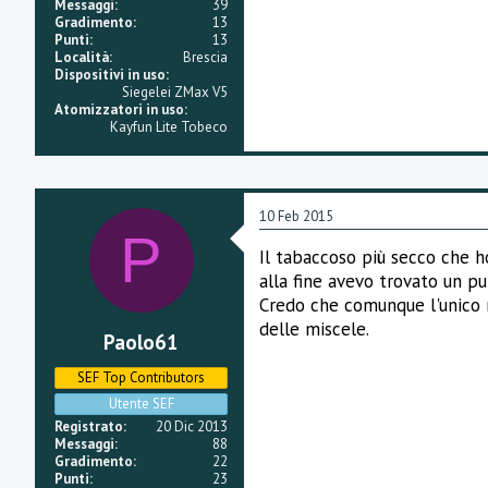
Messaggi
39
Gradimento
13
Punti
13
Località
Brescia
Dispositivi in uso
Siegelei ZMax V5
Atomizzatori in uso
Kayfun Lite Tobeco
10 Feb 2015
P
Il tabaccoso più secco che ho
alla fine avevo trovato un pu
Credo che comunque l'unico mo
delle miscele.
Paolo61
SEF Top Contributors
Utente SEF
Registrato
20 Dic 2013
Messaggi
88
Gradimento
22
Punti
23