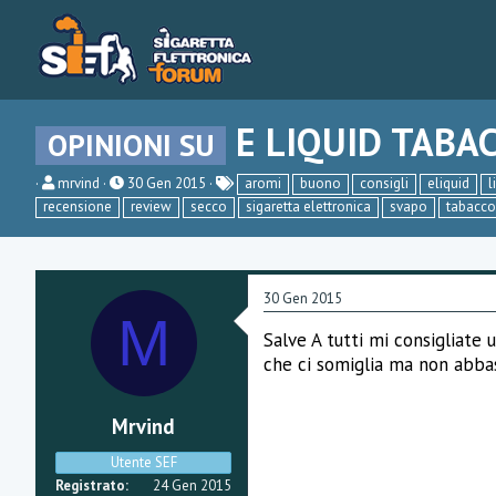
E LIQUID TABA
OPINIONI SU
C
D
mrvind
30 Gen 2015
aromi
buono
consigli
eliquid
l
r
a
recensione
review
secco
sigaretta elettronica
svapo
tabacco
e
t
a
a
t
d
o
i
r
i
30 Gen 2015
e
n
M
D
i
Salve A tutti mi consigliate
i
z
s
i
che ci somiglia ma non abba
c
o
u
s
Mrvind
s
i
Utente SEF
o
n
Registrato
24 Gen 2015