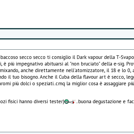
 tabaccoso secco secco ti consiglio il Dark vapour della T-Svapo
i, è più impegnativo abituarsi al "non bruciato" della e-sig. Pr
mixando, anche direttamente nell'atomizzatore, il 18 e lo 0, a
do il tuo bisogno. Anche il Cuba della flavour art è secco, 
romi più dolci o speziati..cmq la miglior cosa è assaggiare più 
zi fisici hanno diversi tester)
..buona degustazione e fac