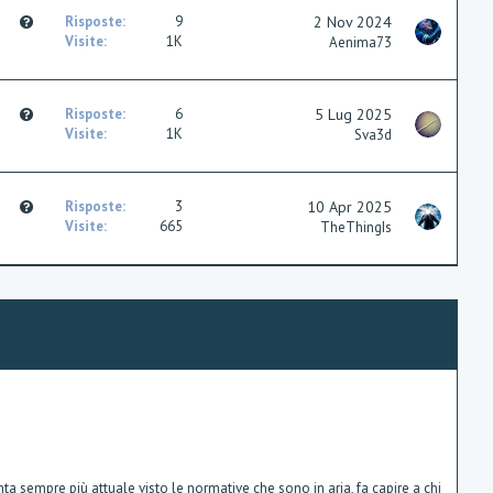
t
Q
Risposte
9
2 Nov 2024
i
u
Visite
1K
Aenima73
o
e
n
s
t
Q
Risposte
6
5 Lug 2025
i
u
Visite
1K
Sva3d
o
e
n
s
t
Q
Risposte
3
10 Apr 2025
i
u
Visite
665
TheThingIs
o
e
n
s
t
i
o
n
ta sempre più attuale visto le normative che sono in aria, fa capire a chi