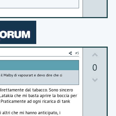
t
e
U
#5
p
0
v
 il Malby di vapourart e devo dire che ci
D
o
o
t
ti direttamente dal tabacco. Sono sincero
w
e
 Latakia che mi basta aprire la boccia per
Praticamente ad ogni ricarica di tank
n
v
 altri che mi hanno anticipato, i