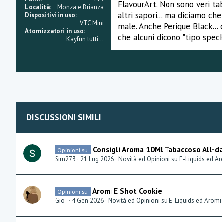
FlavourArt. Non sono veri ta
Località
Monza e Brianza
altri sapori... ma diciamo c
Dispositivi in uso
VTC Mini
male. Anche Perique Black... 
Atomizzatori in uso
che alcuni dicono "tipo speck
Kayfun tutti...
DISCUSSIONI SIMILI
Consigli Aroma 10Ml Tabaccoso All-d
Opinioni su
Sim273
21 Lug 2026
Novità ed Opinioni su E-Liquids ed A
Aromi E Shot Cookie
Opinioni su
Gio_
4 Gen 2026
Novità ed Opinioni su E-Liquids ed Aromi