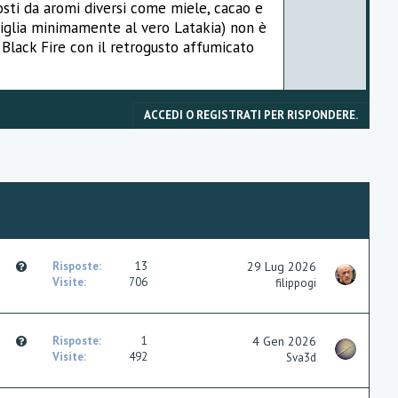
osti da aromi diversi come miele, cacao e
o
omiglia minimamente al vero Latakia) non è
t
ò Black Fire con il retrogusto affumicato
e
ACCEDI O REGISTRATI PER RISPONDERE.
Q
Risposte
13
29 Lug 2026
u
Visite
706
filippogi
e
s
t
Q
Risposte
1
4 Gen 2026
i
u
Visite
492
Sva3d
o
e
n
s