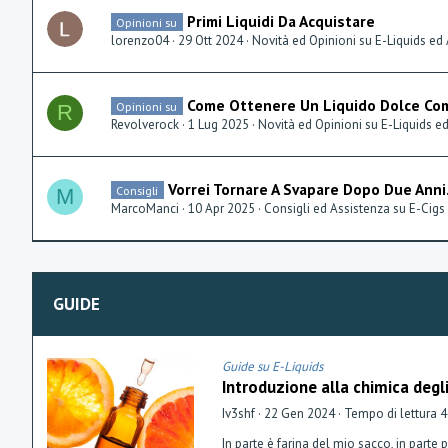
Primi Liquidi Da Acquistare
Opinioni su
lorenzo04
29 Ott 2024
Novità ed Opinioni su E-Liquids ed
Come Ottenere Un Liquido Dolce Com
Opinioni su
R
Revolverock
1 Lug 2025
Novità ed Opinioni su E-Liquids e
Vorrei Tornare A Svapare Dopo Due Anni.
Consigli
M
MarcoManci
10 Apr 2025
Consigli ed Assistenza su E-Cigs
GUIDE
Guide su E-Liquids
Introduzione alla chimica degl
Iv3shf
22 Gen 2024
Tempo di lettura 4
In parte è farina del mio sacco, in parte