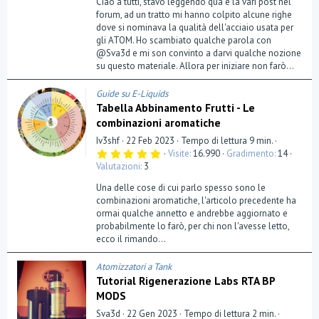
Ciao a tutti, stavo leggendo qua e la vari post nel
forum, ad un tratto mi hanno colpito alcune righe
dove si nominava la qualità dell'acciaio usata per
gli ATOM. Ho scambiato qualche parola con
@Sva3d e mi son convinto a darvi qualche nozione
su questo materiale. Allora per iniziare non farò...
Guide su E-Liquids
Tabella Abbinamento Frutti - Le
combinazioni aromatiche
Iv3shf
22 Feb 2023
Tempo di lettura 9 min.
5
Visite
16.990
Gradimento
14
,
Valutazioni
3
0
0
Una delle cose di cui parlo spesso sono le
s
t
combinazioni aromatiche, l'articolo precedente ha
e
ormai qualche annetto e andrebbe aggiornato e
l
probabilmente lo farò, per chi non l'avesse letto,
l
a
ecco il rimando...
(
e
)
Atomizzatori a Tank
Tutorial Rigenerazione Labs RTA BP
MODS
Sva3d
22 Gen 2023
Tempo di lettura 2 min.