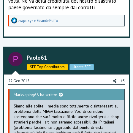
volta. Ne va della credibilità del nostro disastrato
paese governato da sempre dai corrotti.
A
svapoxyz
e
GrandePuffo
p
p
r
e
z
z
a
Paolo61
P
m
e
SEF Top Contributors
Utente SEF
n
t
i
22 Gen 2015
#3
:
Markvaping68 ha scritto:
Siamo alle solite. I media sono totalmente disinteressati al
problema della MEGA tassazione. Voci di corridoio
sostengono che sarà molto difficile anche rivolgersi a shop
stranieri perchè i siti non saranno accessibili da IP italiani
(problema facilmente aggirabile dal punto di vista
informatico). Ma il vero inghippo sarà il fatto che i corrieri