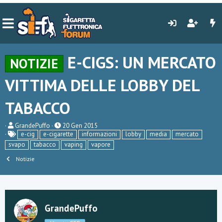
E-CIGS: UN MERCATO
NOTIZIE
VITTIMA DELLE LOBBY DEL
TABACCO
C
D
GrandePuffo
20 Gen 2015
r
a
e-cig
e-cigarette
informazioni
lobby
media
mercato
e
t
svapo
tabacco
vaping
vapore
a
a
t
d
Notizie
o
i
r
i
e
n
D
i
i
z
s
i
GrandePuffo
c
o
u