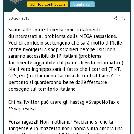
e
SEF Top Contributors
Utente SEF
n
t
i
20 Gen 2015
#2
:
Siamo alle solite. I media sono totalmente
disinteressati al problema della MEGA tassazione.
Voci di corridoio sostengono che sarà molto difficile
anche rivolgersi a shop stranieri perchè i siti non
saranno accessibili da IP italiani (problema
facilmente aggirabile dal punto di vista informatico).
Ma il vero inghippo sarà il fatto che i corrieri (TNT,
GLS, ecc) rischieranno l'accusa di "contrabbando"... e
pertanto si guarderanno bene dall'effettuare
consegne sul territorio italiano.
Chi ha Twitter può usare gli hastag #SvapoNoTax e
#SvapoFarsa
Forza ragazzi! Non molliamo! Facciamo si che la
tangente e la mazzetta non l'abbia vinta ancora una