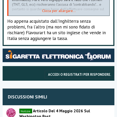
(TNT, GLS, ecc) rischieranno l'accusa di "contrabbando"... e
pertanto si guarderanno bene dall'effettuare consegne sul
Clicca per allargare...
territorio italiano.
Ho appena acquistato dall'Inghilterra senza
Chi ha Twitter può usare gli hastag #SvapoNoTax e
problemi, fra l'altro (ma non mi sono fidato di
#SvapoFarsa
rischiare) Flavourart ha un sito inglese che vende in
Forza ragazzi! Non molliamo! Facciamo si che la tangente e
Italia senza aggiungere la tassa.
la mazzetta non l'abbia vinta ancora una volta. Ne va della
credibilità del nostro disastrato paese governato da
sempre dai corrotti.
ACCEDI O REGISTRATI PER RISPONDERE.
DISCUSSIONI SIMILI
Articolo Del 4 Maggio 2026 Sul
Notizie
Washington Post