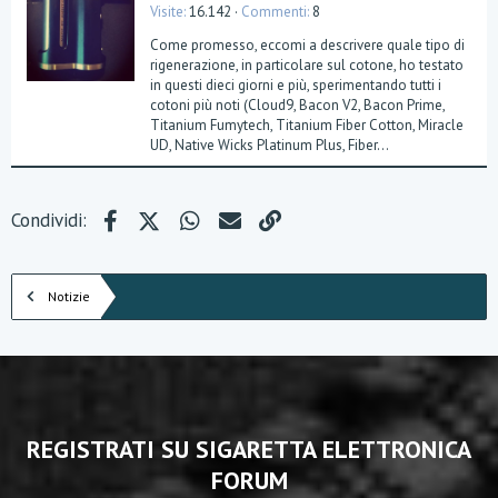
Visite
16.142
Commenti
8
Come promesso, eccomi a descrivere quale tipo di
rigenerazione, in particolare sul cotone, ho testato
in questi dieci giorni e più, sperimentando tutti i
cotoni più noti (Cloud9, Bacon V2, Bacon Prime,
Titanium Fumytech, Titanium Fiber Cotton, Miracle
UD, Native Wicks Platinum Plus, Fiber...
Facebook
X (Twitter)
WhatsApp
e-mail
Link
Condividi:
Notizie
REGISTRATI SU SIGARETTA ELETTRONICA
FORUM