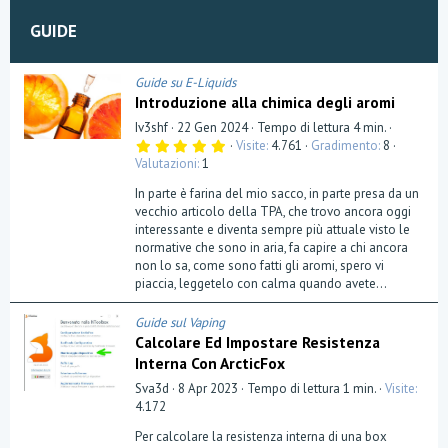
GUIDE
Guide su E-Liquids
Introduzione alla chimica degli aromi
Iv3shf
22 Gen 2024
Tempo di lettura 4 min.
5
Visite
4.761
Gradimento
8
,
Valutazioni
1
0
0
In parte è farina del mio sacco, in parte presa da un
s
t
vecchio articolo della TPA, che trovo ancora oggi
e
interessante e diventa sempre più attuale visto le
l
normative che sono in aria, fa capire a chi ancora
l
a
non lo sa, come sono fatti gli aromi, spero vi
(
piaccia, leggetelo con calma quando avete...
e
)
Guide sul Vaping
Calcolare Ed Impostare Resistenza
Interna Con ArcticFox
Sva3d
8 Apr 2023
Tempo di lettura 1 min.
Visite
4.172
Per calcolare la resistenza interna di una box