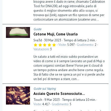
bisogna avere il dado in rame, chiamato Calibration
Tool for DNA200, ad oggi introvabile, parlo di
questo: il miglior strumento atto allo scopo, si
trovava qui (link), oppure un filo spesso di rame per
cortocircuitare un atomizzatore (usatene uno...
Guide
Cotone Muji, Come Usarlo
Sva3d
30 Mar 2023
Tempo di lettura 2 min.
5
Visite
5.097
Gradimento
2
,
Valutazioni
3
0
0
Un saluto a tutti ed inizio subito postandovi un
s
t
video di come si è sempre lavorato un pad di Muji o
e
cotoni organici similari: Bene! Forse per il cloud di
l
un tempo poteva andare anche bene come regola.
l
a
Sta di fatto che se ne spreca un po' e si perde anche
(
un bel po' di tempo a stare, con...
e
)
Guide sul Vaping
Acciaio Questo Sconosciuto...
Touch
9 Mar 2023
Tempo di lettura 10 min.
Visite
4.417
Gradimento
5