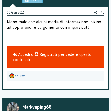
Utente SEF
s
s
i
20 Gen 2015
#1
o
n
Meno male che alcuni media di informazione inizino
e
ad approfondire l'argomento con imparzialità
Accedi
o
Registrati
per vedere questo
contenuto.
A
Xciurax
p
p
r
e
z
z
a
Markvaping68
m