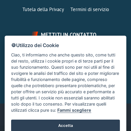
Tutela della Privacy
Termini di servizio
METTITI IN CONTATTO
🍪Utilizzo dei Cookie
FAI UNA DOMANDA
SUPPORTO FORUM
Ciao, ti informiamo che anche questo sito, come tutti
Chiedi un Consiglio
Area Ticket
del resto, utilizza i cookie propri e di terze parti per il
suo funzionamento. Questi sono per noi utili al fine di
CONTATTA L'AMMINISTRAZIONE
svolgere le analisi del traffico del sito e poter migliorare
Clicca quì
fruibilità e funzionamento delle pagine, compreso
quelle che potrebbero presentare problematiche, per
poter offrire un servizio più accurato e performante a
tutti gli utenti. I cookie non essenziali saranno abilitati
solo dopo il tuo consenso. Per visualizzare quelli
utilizzati clicca pure su:
Fammi scegliere
Italiano
Accetta