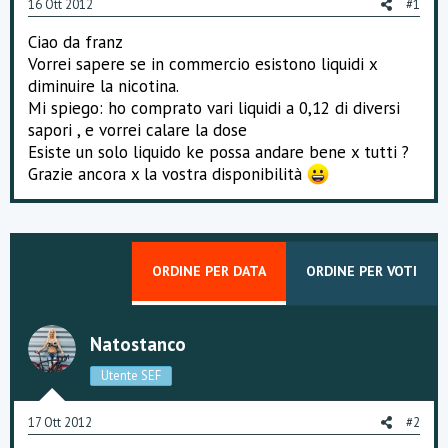
16 Ott 2012
#1
o
n
Ciao da franz
e
Vorrei sapere se in commercio esistono liquidi x
diminuire la nicotina.
Mi spiego: ho comprato vari liquidi a 0,12 di diversi
sapori , e vorrei calare la dose
Esiste un solo liquido ke possa andare bene x tutti ?
Grazie ancora x la vostra disponibilità
ORDINE PER DATA
ORDINE PER VOTI
Natostanco
Utente SEF
17 Ott 2012
#2