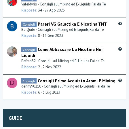
u
ValeMyrio
Consigli sul Mixing ed E-Liquids Fai da Te
o
e
Risposte
34
27 Ago 2023
n
s
t
Q
Pareri VG Galactika E Nicotina TNT
Consigli
i
u
Be Quite
Consigli sul Mixing ed E-Liquids Fai da Te
o
e
Risposte
8
15 Gen 2023
n
s
t
Q
Come Abbassare La Nicotina Nei
Consigli
i
u
Liquidi
o
e
Pafran82
Consigli sul Mixing ed E-Liquids Fai da Te
n
s
Risposte
2
2 Nov 2022
t
i
Q
Consigli Primo Acquisto Aromi E Mixing
Consigli
o
D
u
denny90210
Consigli sul Mixing ed E-Liquids Fai da Te
n
e
Risposte
6
5 Lug 2023
s
t
i
o
GUIDE
n