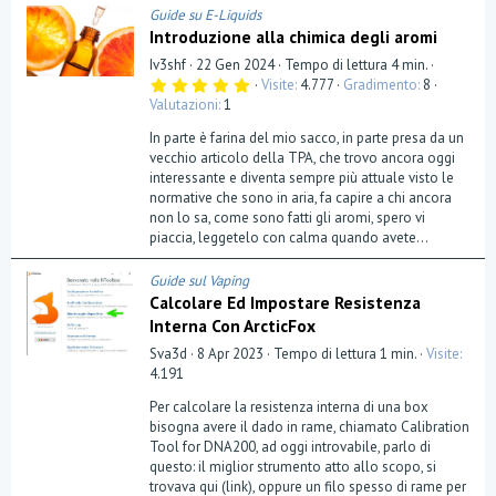
Guide su E-Liquids
Introduzione alla chimica degli aromi
Iv3shf
22 Gen 2024
Tempo di lettura 4 min.
5
Visite
4.777
Gradimento
8
,
Valutazioni
1
0
0
In parte è farina del mio sacco, in parte presa da un
s
t
vecchio articolo della TPA, che trovo ancora oggi
e
interessante e diventa sempre più attuale visto le
l
normative che sono in aria, fa capire a chi ancora
l
a
non lo sa, come sono fatti gli aromi, spero vi
(
piaccia, leggetelo con calma quando avete...
e
)
Guide sul Vaping
Calcolare Ed Impostare Resistenza
Interna Con ArcticFox
Sva3d
8 Apr 2023
Tempo di lettura 1 min.
Visite
4.191
Per calcolare la resistenza interna di una box
bisogna avere il dado in rame, chiamato Calibration
Tool for DNA200, ad oggi introvabile, parlo di
questo: il miglior strumento atto allo scopo, si
trovava qui (link), oppure un filo spesso di rame per