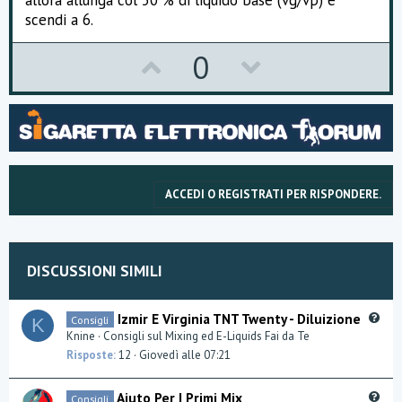
allora allunga col 50 % di liquido base (vg/vp) e
scendi a 6.
U
D
0
p
o
v
w
o
n
t
v
ACCEDI O REGISTRATI PER RISPONDERE.
e
o
t
e
DISCUSSIONI SIMILI
Q
Izmir E Virginia TNT Twenty - Diluizione
Consigli
K
u
Knine
Consigli sul Mixing ed E-Liquids Fai da Te
e
Risposte
12
Giovedì alle 07:21
s
t
Q
Aiuto Per I Primi Mix
Consigli
i