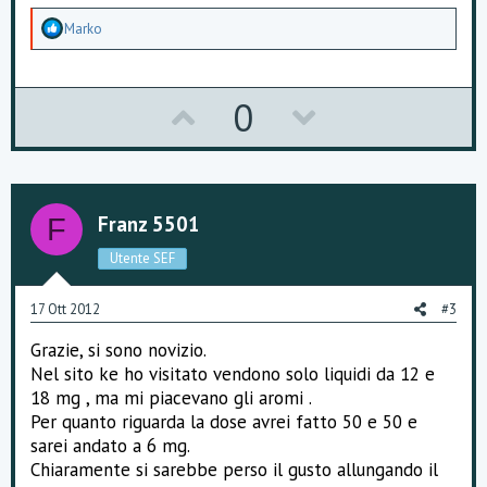
A
Marko
p
p
r
e
U
D
0
z
z
p
o
a
m
v
w
e
n
o
n
t
Franz 5501
F
i
t
v
:
Utente SEF
e
o
17 Ott 2012
#3
t
Grazie, si sono novizio.
e
Nel sito ke ho visitato vendono solo liquidi da 12 e
18 mg , ma mi piacevano gli aromi .
Per quanto riguarda la dose avrei fatto 50 e 50 e
sarei andato a 6 mg.
Chiaramente si sarebbe perso il gusto allungando il