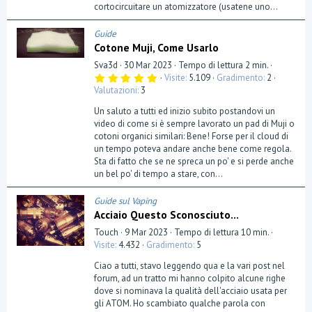
cortocircuitare un atomizzatore (usatene uno...
Guide
Cotone Muji, Come Usarlo
Sva3d
30 Mar 2023
Tempo di lettura 2 min.
5
Visite
5.109
Gradimento
2
,
Valutazioni
3
0
0
Un saluto a tutti ed inizio subito postandovi un
s
t
video di come si è sempre lavorato un pad di Muji o
e
cotoni organici similari: Bene! Forse per il cloud di
l
un tempo poteva andare anche bene come regola.
l
a
Sta di fatto che se ne spreca un po' e si perde anche
(
un bel po' di tempo a stare, con...
e
)
Guide sul Vaping
Acciaio Questo Sconosciuto...
Touch
9 Mar 2023
Tempo di lettura 10 min.
Visite
4.432
Gradimento
5
Ciao a tutti, stavo leggendo qua e la vari post nel
forum, ad un tratto mi hanno colpito alcune righe
dove si nominava la qualità dell'acciaio usata per
gli ATOM. Ho scambiato qualche parola con