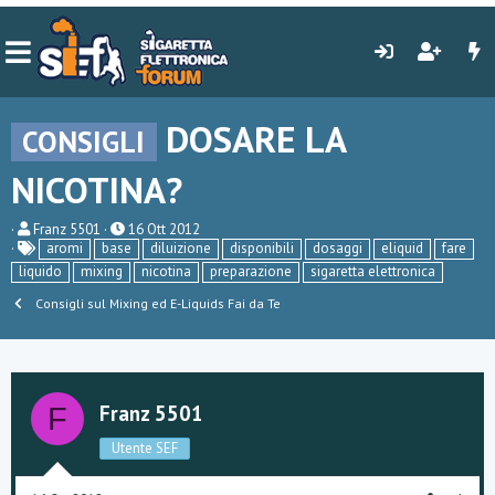
DOSARE LA
CONSIGLI
NICOTINA?
C
D
Franz 5501
16 Ott 2012
r
a
aromi
base
diluizione
disponibili
dosaggi
eliquid
fare
e
t
liquido
mixing
nicotina
preparazione
sigaretta elettronica
a
a
t
d
Consigli sul Mixing ed E-Liquids Fai da Te
o
i
r
i
e
n
D
i
i
z
s
i
Franz 5501
F
c
o
u
Utente SEF
s
s
i