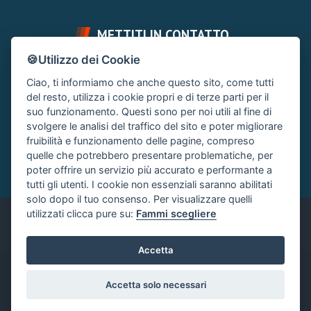
METTITI IN CONTATTO
🍪Utilizzo dei Cookie
FAI UNA DOMANDA
SUPPORTO FORUM
Ciao, ti informiamo che anche questo sito, come tutti
Chiedi un Consiglio
Area Ticket
del resto, utilizza i cookie propri e di terze parti per il
suo funzionamento. Questi sono per noi utili al fine di
CONTATTA L'AMMINISTRAZIONE
svolgere le analisi del traffico del sito e poter migliorare
Clicca quì
fruibilità e funzionamento delle pagine, compreso
quelle che potrebbero presentare problematiche, per
poter offrire un servizio più accurato e performante a
tutti gli utenti. I cookie non essenziali saranno abilitati
solo dopo il tuo consenso. Per visualizzare quelli
utilizzati clicca pure su:
Fammi scegliere
Italiano
Accetta
®
Community platform by XenForo
© 2010-2024 XenForo Ltd.
|
Accetta solo necessari
Xenforo Add-ons
© by ©XenTR
|
Xenforo Add-ons
© by ©XenTR
|
Add-ons by ThemeHouse