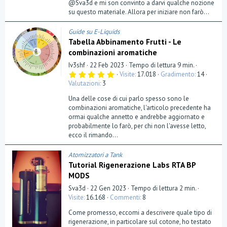
@Sva3d e mi son convinto a darvi qualche nozione
su questo materiale. Allora per iniziare non farò...
Guide su E-Liquids
Tabella Abbinamento Frutti - Le
combinazioni aromatiche
Iv3shf
22 Feb 2023
Tempo di lettura 9 min.
5
Visite
17.018
Gradimento
14
,
Valutazioni
3
0
0
Una delle cose di cui parlo spesso sono le
s
t
combinazioni aromatiche, l'articolo precedente ha
e
ormai qualche annetto e andrebbe aggiornato e
l
probabilmente lo farò, per chi non l'avesse letto,
l
a
ecco il rimando...
(
e
)
Atomizzatori a Tank
Tutorial Rigenerazione Labs RTA BP
MODS
Sva3d
22 Gen 2023
Tempo di lettura 2 min.
Visite
16.168
Commenti
8
Come promesso, eccomi a descrivere quale tipo di
rigenerazione, in particolare sul cotone, ho testato