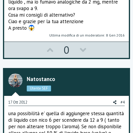
liquido , ma io fumavo analogiche da 2 mg, mentre
ora svapo a 9.
Cosa mi consigli di alternativo?
Ciao e grazie per la tua attenzione
A presto
Ultima modifica di un moderatore:
8 Gen 2016
U
D
0
p
o
v
w
o
n
Natostanco
t
v
Utente SEF
e
o
17 Ott 2012
#4
t
una possibilità e' quella di aggiungere stessa quantità
e
di liquido con nico 6 per scendere da 12 a 9 ( tanto
per non alterare troppo l'aroma). Se non disponibile