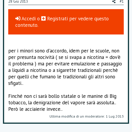
28 Giu 2013
#1
o
n
e
Accedi
o
Registrati
per vedere questo
contenuto.
per i minori sono d'accordo, idem per le scuole, non
per presunta nocività ( se si svapa a nicotina = dov'è
il problema ) ma per evitare emulazione e passaggio
a liquidi a nicotina o a sigarette tradizionali perchè
per quelli che fumano le tradizionali gli altri sono
sfigati..
Finché non ci sarà bollo statale o le manine di Big
tobacco, la denigrazione del vapore sarà assoluta..
Però le acciaierie invece..
Ultima modifica di un moderatore:
1 Lug 2013