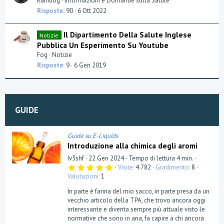
Raindog
Informazioni e Domande sulla Salute
Risposte
90
6 Ott 2022
Il Dipartimento Della Salute Inglese
Notizie
Pubblica Un Esperimento Su Youtube
Fog
Notizie
Risposte
9
6 Gen 2019
GUIDE
Guide su E-Liquids
Introduzione alla chimica degli aromi
Iv3shf
22 Gen 2024
Tempo di lettura 4 min.
5
Visite
4.782
Gradimento
8
,
Valutazioni
1
0
0
In parte è farina del mio sacco, in parte presa da un
s
t
vecchio articolo della TPA, che trovo ancora oggi
e
interessante e diventa sempre più attuale visto le
l
normative che sono in aria, fa capire a chi ancora
l