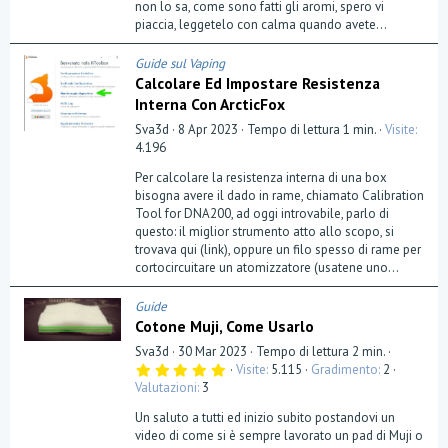
a
non lo sa, come sono fatti gli aromi, spero vi
(
piaccia, leggetelo con calma quando avete...
e
)
Guide sul Vaping
Calcolare Ed Impostare Resistenza
Interna Con ArcticFox
Sva3d
8 Apr 2023
Tempo di lettura 1 min.
Visite
4.196
Per calcolare la resistenza interna di una box
bisogna avere il dado in rame, chiamato Calibration
Tool for DNA200, ad oggi introvabile, parlo di
questo: il miglior strumento atto allo scopo, si
trovava qui (link), oppure un filo spesso di rame per
cortocircuitare un atomizzatore (usatene uno...
Guide
Cotone Muji, Come Usarlo
Sva3d
30 Mar 2023
Tempo di lettura 2 min.
5
Visite
5.115
Gradimento
2
,
Valutazioni
3
0
0
Un saluto a tutti ed inizio subito postandovi un
s
t
video di come si è sempre lavorato un pad di Muji o
e