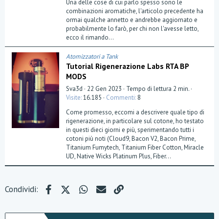
Una delle cose di cui parlo spesso sono le
s
t
combinazioni aromatiche, l'articolo precedente ha
e
ormai qualche annetto e andrebbe aggiornato e
l
probabilmente lo farò, per chi non l'avesse letto,
l
a
ecco il rimando...
(
e
)
Atomizzatori a Tank
Tutorial Rigenerazione Labs RTA BP
MODS
Sva3d
22 Gen 2023
Tempo di lettura 2 min.
Visite
16.185
Commenti
8
Come promesso, eccomi a descrivere quale tipo di
rigenerazione, in particolare sul cotone, ho testato
in questi dieci giorni e più, sperimentando tutti i
cotoni più noti (Cloud9, Bacon V2, Bacon Prime,
Titanium Fumytech, Titanium Fiber Cotton, Miracle
UD, Native Wicks Platinum Plus, Fiber...
Facebook
X (Twitter)
WhatsApp
e-mail
Link
Condividi: