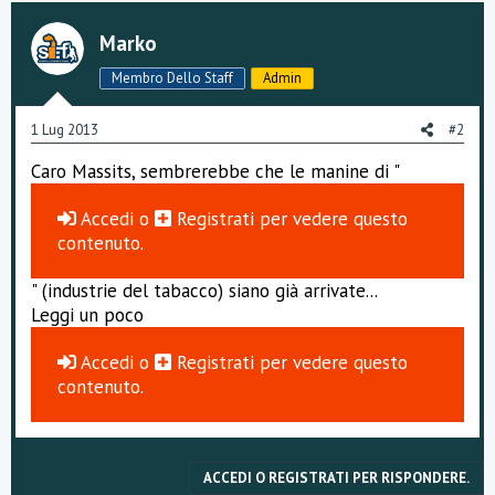
Marko
Membro Dello Staff
Admin
1 Lug 2013
#2
Caro Massits, sembrerebbe che le manine di "
Accedi
o
Registrati
per vedere questo
contenuto.
" (industrie del tabacco) siano già arrivate...
Leggi un poco
Accedi
o
Registrati
per vedere questo
contenuto.
ACCEDI O REGISTRATI PER RISPONDERE.