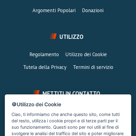
Argomenti Popolari
Donazioni
UTILIZZO
Regolamento
Utilizzo dei Cookie
Tutela della Privacy
Termini di servizio
METTITI IN CONTATTO
🍪Utilizzo dei Cookie
FAI UNA DOMANDA
SUPPORTO FORUM
Ciao, ti informiamo che anche questo sito, come tutti
Chiedi un Consiglio
Area Ticket
del resto, utilizza i cookie propri e di terze parti per il
suo funzionamento. Questi sono per noi utili al fine di
CONTATTA L'AMMINISTRAZIONE
svolgere le analisi del traffico del sito e poter migliorare