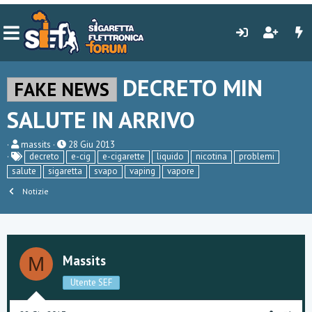
DECRETO MIN
FAKE NEWS
SALUTE IN ARRIVO
C
D
massits
28 Giu 2013
r
a
decreto
e-cig
e-cigarette
liquido
nicotina
problemi
e
t
salute
sigaretta
svapo
vaping
vapore
a
a
t
d
Notizie
o
i
r
i
e
n
D
i
i
z
s
i
Massits
M
c
o
u
Utente SEF
s
s
i