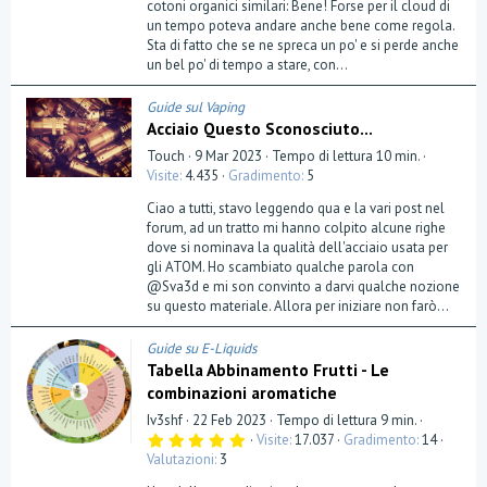
cotoni organici similari: Bene! Forse per il cloud di
l
un tempo poteva andare anche bene come regola.
l
a
Sta di fatto che se ne spreca un po' e si perde anche
(
un bel po' di tempo a stare, con...
e
)
Guide sul Vaping
Acciaio Questo Sconosciuto...
Touch
9 Mar 2023
Tempo di lettura 10 min.
Visite
4.435
Gradimento
5
Ciao a tutti, stavo leggendo qua e la vari post nel
forum, ad un tratto mi hanno colpito alcune righe
dove si nominava la qualità dell'acciaio usata per
gli ATOM. Ho scambiato qualche parola con
@Sva3d e mi son convinto a darvi qualche nozione
su questo materiale. Allora per iniziare non farò...
Guide su E-Liquids
Tabella Abbinamento Frutti - Le
combinazioni aromatiche
Iv3shf
22 Feb 2023
Tempo di lettura 9 min.
5
Visite
17.037
Gradimento
14
,
Valutazioni
3
0
0