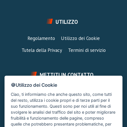
UTILIZZO
Regolamento
Utilizzo dei Cookie
Tutela della Privacy
Termini di servizio
METTITI IN CONTATTO
🍪Utilizzo dei Cookie
FAI UNA DOMANDA
SUPPORTO FORUM
Ciao, ti informiamo che anche questo sito, come tutti
Chiedi un Consiglio
Area Ticket
del resto, utilizza i cookie propri e di terze parti per il
suo funzionamento. Questi sono per noi utili al fine di
CONTATTA L'AMMINISTRAZIONE
svolgere le analisi del traffico del sito e poter migliorare
Clicca quì
fruibilità e funzionamento delle pagine, compreso
quelle che potrebbero presentare problematiche, per