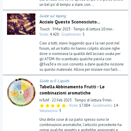
(
un bel po' di tempo a stare, con...
e
)
Guide sul Vaping
Acciaio Questo Sconosciuto...
Touch
9 Mar 2023
Tempo di lettura 10 min.
Visite
4.420
Gradimento
5
Ciao a tutti, stavo leggendo qua e la vari post nel
forum, ad un tratto mi hanno colpito alcune righe
dove si nominava la qualità dell'acciaio usata per
gli ATOM. Ho scambiato qualche parola con
@Sva3d e mi son convinto a darvi qualche nozione
su questo materiale. Allora per iniziare non farò...
Guide su E-Liquids
Tabella Abbinamento Frutti - Le
combinazioni aromatiche
Iv3shf
22 Feb 2023
Tempo di lettura 9 min.
5
Visite
17.004
Gradimento
14
,
Valutazioni
3
0
0
Una delle cose di cui parlo spesso sono le
s
t
combinazioni aromatiche, l'articolo precedente ha
e
ormai qualche annetto e andrebbe aggiornato e