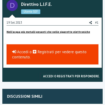
s
i
Direttivo L.I.F.E.
D
c
o
u
Utente SEF
s
s
i
19 Set 2013
#1
o
n
Nell’acqua più metalli pesanti che nelle sigarette elettroniche
e
Accedi
o
Registrati
per vedere questo
contenuto.
ACCEDI O REGISTRATI PER RISPONDERE.
DISCUSSIONI SIMILI