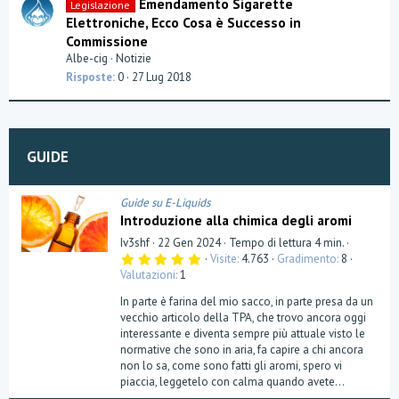
Emendamento Sigarette
Legislazione
e
Elettroniche, Ecco Cosa è Successo in
n
Commissione
z
a
Albe-cig
Notizie
Risposte
0
27 Lug 2018
GUIDE
Guide su E-Liquids
Introduzione alla chimica degli aromi
Iv3shf
22 Gen 2024
Tempo di lettura 4 min.
5
Visite
4.763
Gradimento
8
,
Valutazioni
1
0
0
In parte è farina del mio sacco, in parte presa da un
s
t
vecchio articolo della TPA, che trovo ancora oggi
e
interessante e diventa sempre più attuale visto le
l
normative che sono in aria, fa capire a chi ancora
l
a
non lo sa, come sono fatti gli aromi, spero vi
(
piaccia, leggetelo con calma quando avete...
e
)