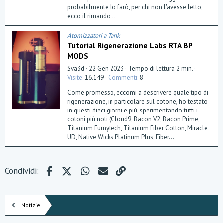
l
probabilmente lo farò, per chi non l'avesse letto,
l
a
ecco il rimando...
(
e
)
Atomizzatori a Tank
Tutorial Rigenerazione Labs RTA BP
MODS
Sva3d
22 Gen 2023
Tempo di lettura 2 min.
Visite
16.149
Commenti
8
Come promesso, eccomi a descrivere quale tipo di
rigenerazione, in particolare sul cotone, ho testato
in questi dieci giorni e più, sperimentando tutti i
cotoni più noti (Cloud9, Bacon V2, Bacon Prime,
Titanium Fumytech, Titanium Fiber Cotton, Miracle
UD, Native Wicks Platinum Plus, Fiber...
Facebook
X (Twitter)
WhatsApp
e-mail
Link
Condividi:
Notizie