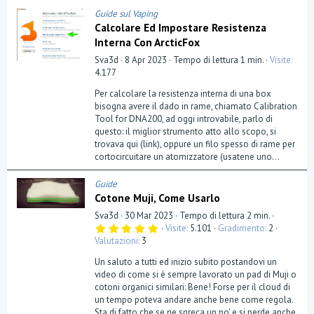
Guide sul Vaping
Calcolare Ed Impostare Resistenza
Interna Con ArcticFox
Sva3d
8 Apr 2023
Tempo di lettura 1 min.
Visite
4.177
Per calcolare la resistenza interna di una box
bisogna avere il dado in rame, chiamato Calibration
Tool for DNA200, ad oggi introvabile, parlo di
questo: il miglior strumento atto allo scopo, si
trovava qui (link), oppure un filo spesso di rame per
cortocircuitare un atomizzatore (usatene uno...
Guide
Cotone Muji, Come Usarlo
Sva3d
30 Mar 2023
Tempo di lettura 2 min.
5
Visite
5.101
Gradimento
2
,
Valutazioni
3
0
0
Un saluto a tutti ed inizio subito postandovi un
s
t
video di come si è sempre lavorato un pad di Muji o
e
cotoni organici similari: Bene! Forse per il cloud di
l
un tempo poteva andare anche bene come regola.
l
a
Sta di fatto che se ne spreca un po' e si perde anche