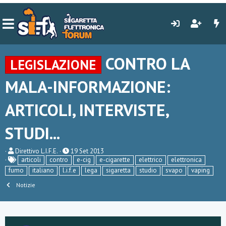
CONTRO LA
LEGISLAZIONE
MALA-INFORMAZIONE:
ARTICOLI, INTERVISTE,
STUDI...
C
D
Direttivo L.I.F.E.
19 Set 2013
r
a
articoli
contro
e-cig
e-cigarette
elettrico
elettronica
e
t
fumo
italiano
l.i.f.e
lega
sigaretta
studio
svapo
vaping
a
a
t
d
Notizie
o
i
r
i
e
n
D
i
i
z