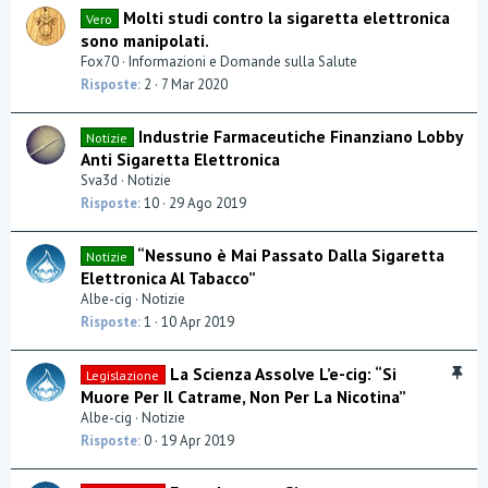
Molti studi contro la sigaretta elettronica
Vero
sono manipolati.
Fox70
Informazioni e Domande sulla Salute
Risposte
2
7 Mar 2020
Industrie Farmaceutiche Finanziano Lobby
Notizie
Anti Sigaretta Elettronica
Sva3d
Notizie
Risposte
10
29 Ago 2019
“Nessuno è Mai Passato Dalla Sigaretta
Notizie
Elettronica Al Tabacco”
Albe-cig
Notizie
Risposte
1
10 Apr 2019
I
La Scienza Assolve L’e-cig: “Si
Legislazione
n
Muore Per Il Catrame, Non Per La Nicotina”
e
Albe-cig
Notizie
v
Risposte
0
19 Apr 2019
i
d