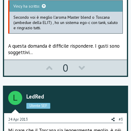
Vincy ha scritto:
Secondo voi è meglio l'aroma Master blend o Toscana
(ambedue della ELIT) , ho un sistema ego-c con tank, saluto
e ringrazio tutti.
A questa domanda è difficile rispondere. I gusti sono
soggettivi...
U
D
0
p
o
v
w
o
n
LedRed
L
t
v
Utente SEF
e
o
24 Apr 2013
#3
t
Mi pare che il Toscana sia leggermente meglio, è più