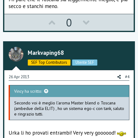
e
secco e stanchi meno.
U
D
0
p
o
v
w
o
n
Markvaping68
t
v
SEF Top Contributors
Utente SEF
e
o
26 Apr 2013
#4
t
Vincy ha scritto:
e
Secondo voi è meglio l'aroma Master blend o Toscana
(ambedue della ELIT) , ho un sistema ego-c con tank, saluto
e ringrazio tutti.
Urka li ho provati entrambi! Very very goooood!