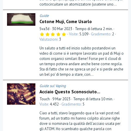
cortocircuitare un atomizzatore (usatene uno...
Guide
Cotone Muji, Come Usarlo
Sva3d
30 Mar 2023
Tempo di lettura 2 min.
5
Visite
5.109
Gradimento
2
,
Valutazioni
3
0
0
Un saluto a tutti ed inizio subito postandovi un
s
t
video di come si è sempre lavorato un pad di Muji o
e
cotoni organici similari: Bene! Forse per il cloud di
l
un tempo poteva andare anche bene come regola.
l
a
Sta di fatto che se ne spreca un po' e si perde anche
(
un bel po' di tempo a stare, con...
e
)
Guide sul Vaping
Acciaio Questo Sconosciuto...
Touch
9 Mar 2023
Tempo di lettura 10 min.
Visite
4.432
Gradimento
5
Ciao a tutti, stavo leggendo qua e la vari post nel
forum, ad un tratto mi hanno colpito alcune righe
dove si nominava la qualità dell'acciaio usata per
gli ATOM. Ho scambiato qualche parola con