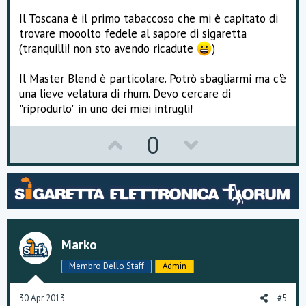
Il Toscana è il primo tabaccoso che mi è capitato di
trovare mooolto fedele al sapore di sigaretta
(tranquilli! non sto avendo ricadute
)
Il Master Blend è particolare. Potrò sbagliarmi ma c'è
una lieve velatura di rhum. Devo cercare di
"riprodurlo" in uno dei miei intrugli!
U
D
0
p
o
v
w
o
n
t
v
Marko
e
o
Membro Dello Staff
Admin
t
30 Apr 2013
#5