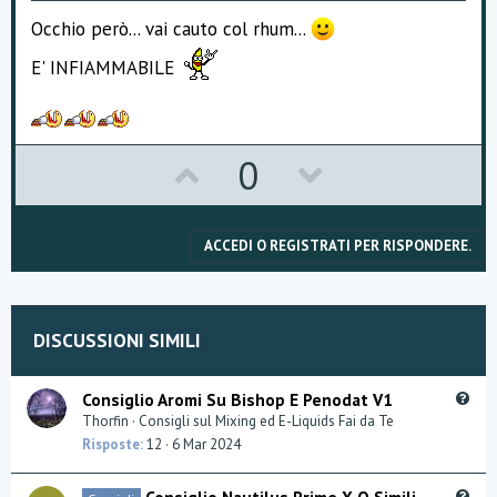
e
Occhio però... vai cauto col rhum...
E' INFIAMMABILE
U
D
0
p
o
v
w
ACCEDI O REGISTRATI PER RISPONDERE.
o
n
t
v
DISCUSSIONI SIMILI
e
o
t
Q
Consiglio Aromi Su Bishop E Penodat V1
u
Thorfin
Consigli sul Mixing ed E-Liquids Fai da Te
e
e
Risposte
12
6 Mar 2024
s
t
Q
Consiglio Nautilus Prime X O Simili,