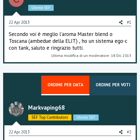
s
Utente SEF
s
i
o
22 Apr 2013
#1
n
e
Secondo voi è meglio l'aroma Master blend o
Toscana (ambedue della ELIT) , ho un sistema ego-c
con tank, saluto e ringrazio tutti.
Ultima modifica di un moderatore:
18 Dic 2013
ORDINE PER DATA
ORDINE PER VOTI
Markvaping68
SEF Top Contributors
Utente SEF
22 Apr 2013
#2