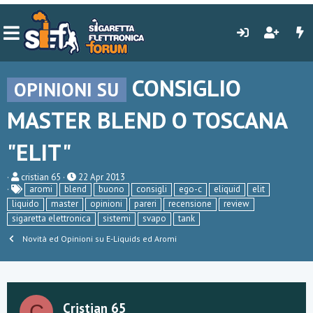
CONSIGLIO
OPINIONI SU
MASTER BLEND O TOSCANA
"ELIT"
C
D
cristian 65
22 Apr 2013
r
a
aromi
blend
buono
consigli
ego-c
eliquid
elit
e
t
liquido
master
opinioni
pareri
recensione
review
a
a
sigaretta elettronica
sistemi
svapo
tank
t
d
o
i
Novità ed Opinioni su E-Liquids ed Aromi
r
i
e
n
D
i
i
z
s
i
c
o
Cristian 65
C
u