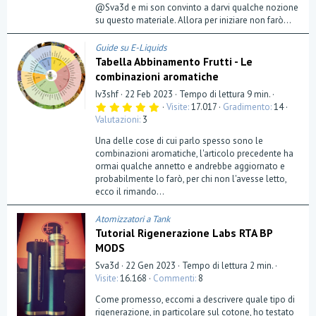
@Sva3d e mi son convinto a darvi qualche nozione
su questo materiale. Allora per iniziare non farò...
Guide su E-Liquids
Tabella Abbinamento Frutti - Le
combinazioni aromatiche
Iv3shf
22 Feb 2023
Tempo di lettura 9 min.
5
Visite
17.017
Gradimento
14
,
Valutazioni
3
0
0
Una delle cose di cui parlo spesso sono le
s
t
combinazioni aromatiche, l'articolo precedente ha
e
ormai qualche annetto e andrebbe aggiornato e
l
probabilmente lo farò, per chi non l'avesse letto,
l
a
ecco il rimando...
(
e
)
Atomizzatori a Tank
Tutorial Rigenerazione Labs RTA BP
MODS
Sva3d
22 Gen 2023
Tempo di lettura 2 min.
Visite
16.168
Commenti
8
Come promesso, eccomi a descrivere quale tipo di
rigenerazione, in particolare sul cotone, ho testato