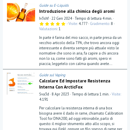
Guide su E-Liquids
Introduzione alla chimica degli aromi
Iv3shf
22 Gen 2024
Tempo di lettura 4 min.
5
Visite
4.777
Gradimento
8
,
Valutazioni
1
0
0
In parte è farina del mio sacco, in parte presa da un
s
t
vecchio articolo della TPA, che trovo ancora oggi
e
interessante e diventa sempre più attuale visto le
l
normative che sono in aria, fa capire a chi ancora
l
a
non lo sa, come sono fatti gli aromi, spero vi
(
piaccia, leggetelo con calma quando avete...
e
)
Guide sul Vaping
Calcolare Ed Impostare Resistenza
Interna Con ArcticFox
Sva3d
8 Apr 2023
Tempo di lettura 1 min.
Visite
4.191
Per calcolare la resistenza interna di una box
bisogna avere il dado in rame, chiamato Calibration
Tool for DNA200, ad oggi introvabile, parlo di
questo: il miglior strumento atto allo scopo, si
trovava qui (link), oppure un filo spesso di rame per