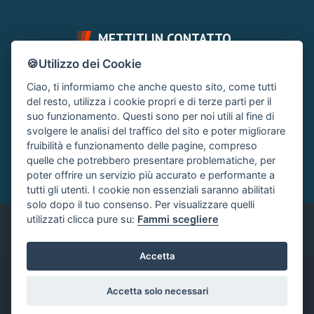
METTITI IN CONTATTO
🍪Utilizzo dei Cookie
FAI UNA DOMANDA
SUPPORTO FORUM
Ciao, ti informiamo che anche questo sito, come tutti
Chiedi un Consiglio
Area Ticket
del resto, utilizza i cookie propri e di terze parti per il
suo funzionamento. Questi sono per noi utili al fine di
CONTATTA L'AMMINISTRAZIONE
svolgere le analisi del traffico del sito e poter migliorare
Clicca quì
fruibilità e funzionamento delle pagine, compreso
quelle che potrebbero presentare problematiche, per
poter offrire un servizio più accurato e performante a
tutti gli utenti. I cookie non essenziali saranno abilitati
solo dopo il tuo consenso. Per visualizzare quelli
utilizzati clicca pure su:
Fammi scegliere
Italiano
Accetta
®
Community platform by XenForo
© 2010-2024 XenForo Ltd.
|
Accetta solo necessari
Xenforo Add-ons
© by ©XenTR
|
Xenforo Add-ons
© by ©XenTR
|
Add-ons by ThemeHouse