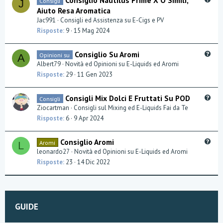
Consigli
J
i
u
Aiuto Resa Aromatica
o
e
Jac991
Consigli ed Assistenza su E-Cigs e PV
n
s
Risposte
9
15 Mag 2024
t
i
Q
Consiglio Su Aromi
Opinioni su
o
A
u
Albert79
Novità ed Opinioni su E-Liquids ed Aromi
n
e
Risposte
29
11 Gen 2023
s
t
Q
Consigli Mix Dolci E Fruttati Su POD
Consigli
i
u
Ziocartman
Consigli sul Mixing ed E-Liquids Fai da Te
o
e
Risposte
6
9 Apr 2024
n
s
t
Q
Consiglio Aromi
Aromi
L
i
u
leonardo27
Novità ed Opinioni su E-Liquids ed Aromi
o
e
Risposte
23
14 Dic 2022
n
s
t
i
o
GUIDE
n