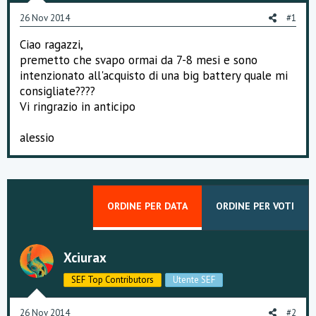
o
26 Nov 2014
#1
n
e
Ciao ragazzi,
premetto che svapo ormai da 7-8 mesi e sono
intenzionato all'acquisto di una big battery quale mi
consigliate????
Vi ringrazio in anticipo
alessio
ORDINE PER DATA
ORDINE PER VOTI
Xciurax
SEF Top Contributors
Utente SEF
26 Nov 2014
#2