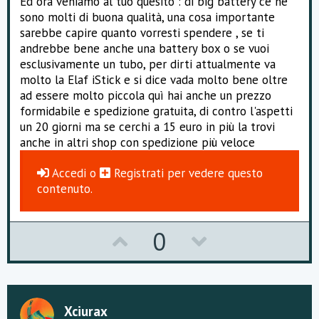
Ed ora veniamo al tuo quesito : di big battery ce ne
sono molti di buona qualità, una cosa importante
sarebbe capire quanto vorresti spendere , se ti
andrebbe bene anche una battery box o se vuoi
esclusivamente un tubo, per dirti attualmente va
molto la Elaf iStick e si dice vada molto bene oltre
ad essere molto piccola quì hai anche un prezzo
formidabile e spedizione gratuita, di contro l'aspetti
un 20 giorni ma se cerchi a 15 euro in più la trovi
anche in altri shop con spedizione più veloce
Accedi
o
Registrati
per vedere questo
contenuto.
U
D
0
p
o
v
w
o
n
Xciurax