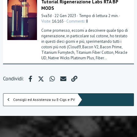
Tutorial Rigenerazione Labs RTA BP
MODS
Sva3d
22 Gen 2023
Tempo di lettura 2 min.
Visite
16.165
Commenti
8
Come promesso, eccomi a descrivere quale tipo di
rigenerazione, in particolare sul cotone, ho testato
in questi dieci giorni e più, sperimentando tutti i
cotoni più noti (Cloud9, Bacon V2, Bacon Prime,
Titanium Fumytech, Titanium Fiber Cotton, Miracle
UD, Native Wicks Platinum Plus, Fiber...
Facebook
X (Twitter)
WhatsApp
e-mail
Link
Condividi:
Consigli ed Assistenza su E-Cigs e PV