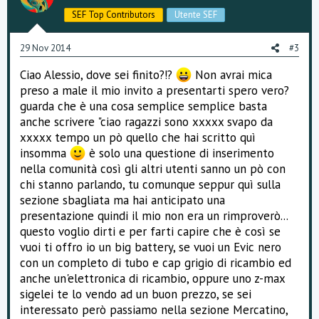
t
v
SEF Top Contributors
Utente SEF
e
o
29 Nov 2014
#3
t
Ciao Alessio, dove sei finito?!?
Non avrai mica
e
preso a male il mio invito a presentarti spero vero?
guarda che è una cosa semplice semplice basta
anche scrivere "ciao ragazzi sono xxxxx svapo da
xxxxx tempo un pò quello che hai scritto quì
insomma
è solo una questione di inserimento
nella comunità così gli altri utenti sanno un pò con
chi stanno parlando, tu comunque seppur quì sulla
sezione sbagliata ma hai anticipato una
presentazione quindi il mio non era un rimproverò...
questo voglio dirti e per farti capire che è così se
vuoi ti offro io un big battery, se vuoi un Evic nero
con un completo di tubo e cap grigio di ricambio ed
anche un'elettronica di ricambio, oppure uno z-max
sigelei te lo vendo ad un buon prezzo, se sei
interessato però passiamo nella sezione Mercatino,