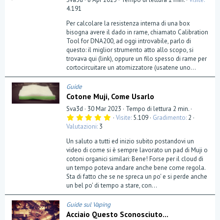
4.191
Per calcolare la resistenza interna di una box
bisogna avere il dado in rame, chiamato Calibration
Tool for DNA200, ad oggi introvabile, parlo di
questo: il miglior strumento atto allo scopo, si
trovava qui (link), oppure un filo spesso di rame per
cortocircuitare un atomizzatore (usatene uno...
Guide
Cotone Muji, Come Usarlo
Sva3d
30 Mar 2023
Tempo di lettura 2 min.
5
Visite
5.109
Gradimento
2
,
Valutazioni
3
0
0
Un saluto a tutti ed inizio subito postandovi un
s
t
video di come si è sempre lavorato un pad di Muji o
e
cotoni organici similari: Bene! Forse per il cloud di
l
un tempo poteva andare anche bene come regola.
l
a
Sta di fatto che se ne spreca un po' e si perde anche
(
un bel po' di tempo a stare, con...
e
)
Guide sul Vaping
Acciaio Questo Sconosciuto...