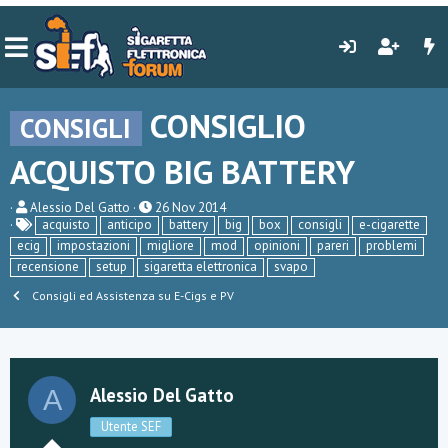
CONSIGLIO
CONSIGLI
ACQUISTO BIG BATTERY
C
D
Alessio Del Gatto
26 Nov 2014
r
a
acquisto
anticipo
battery
big
box
consigli
e-cigarette
e
t
ecig
impostazioni
migliore
mod
opinioni
pareri
problemi
a
a
recensione
setup
sigaretta elettronica
svapo
t
d
o
i
Consigli ed Assistenza su E-Cigs e PV
r
i
e
n
D
i
i
z
s
i
c
o
Alessio Del Gatto
A
u
s
Utente SEF
s
i