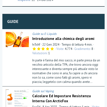
s
t
i
o
GUIDE
n
Guide su E-Liquids
Introduzione alla chimica degli aromi
Iv3shf
22 Gen 2024
Tempo di lettura 4 min.
5
Visite
4.774
Gradimento
8
,
Valutazioni
1
0
0
In parte è farina del mio sacco, in parte presa da un
s
t
vecchio articolo della TPA, che trovo ancora oggi
e
interessante e diventa sempre più attuale visto le
l
normative che sono in aria, fa capire a chi ancora
l
a
non lo sa, come sono fatti gli aromi, spero vi
(
piaccia, leggetelo con calma quando avete...
e
)
Guide sul Vaping
Calcolare Ed Impostare Resistenza
Interna Con ArcticFox
Sva3d
8 Apr 2023
Tempo di lettura 1 min.
Visite