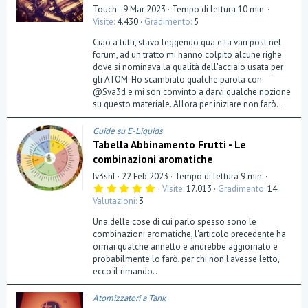
Touch
9 Mar 2023
Tempo di lettura 10 min.
Visite
4.430
Gradimento
5
Ciao a tutti, stavo leggendo qua e la vari post nel
forum, ad un tratto mi hanno colpito alcune righe
dove si nominava la qualità dell'acciaio usata per
gli ATOM. Ho scambiato qualche parola con
@Sva3d e mi son convinto a darvi qualche nozione
su questo materiale. Allora per iniziare non farò...
Guide su E-Liquids
Tabella Abbinamento Frutti - Le
combinazioni aromatiche
Iv3shf
22 Feb 2023
Tempo di lettura 9 min.
5
Visite
17.013
Gradimento
14
,
Valutazioni
3
0
0
Una delle cose di cui parlo spesso sono le
s
t
combinazioni aromatiche, l'articolo precedente ha
e
ormai qualche annetto e andrebbe aggiornato e
l
probabilmente lo farò, per chi non l'avesse letto,
l
a
ecco il rimando...
(
e
)
Atomizzatori a Tank