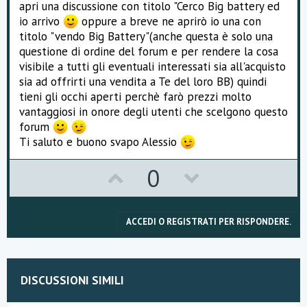
apri una discussione con titolo "Cerco Big battery ed
io arrivo
oppure a breve ne aprirò io una con
titolo "vendo Big Battery"(anche questa è solo una
questione di ordine del forum e per rendere la cosa
visibile a tutti gli eventuali interessati sia all'acquisto
sia ad offrirti una vendita a Te del loro BB) quindi
tieni gli occhi aperti perchè farò prezzi molto
vantaggiosi in onore degli utenti che scelgono questo
forum
Ti saluto e buono svapo Alessio
U
D
0
p
o
v
w
ACCEDI O REGISTRATI PER RISPONDERE.
o
n
t
v
DISCUSSIONI SIMILI
e
o