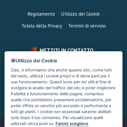
Regolamento
Utilizzo dei Cookie
Tutela della Privacy
Termini di servizio
METTITI IN CONTATTO
🍪Utilizzo dei Cookie
FAI UNA DOMANDA
SUPPORTO FORUM
Ciao, ti informiamo che anche questo sito, come tutti
Chiedi un Consiglio
Area Ticket
del resto, utilizza i cookie propri e di terze parti per il
suo funzionamento. Questi sono per noi utili al fine di
CONTATTA L'AMMINISTRAZIONE
svolgere le analisi del traffico del sito e poter migliorare
Clicca quì
fruibilità e funzionamento delle pagine, compreso
quelle che potrebbero presentare problematiche, per
poter offrire un servizio più accurato e performante a
tutti gli utenti. I cookie non essenziali saranno abilitati
solo dopo il tuo consenso. Per visualizzare quelli
utilizzati clicca pure su:
Fammi scegliere
Italiano