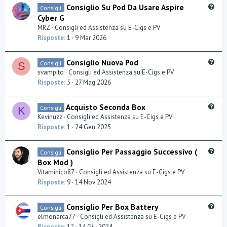
t
Q
Consiglio Su Pod Da Usare Aspire
Consigli
u
Cyber G
e
e
MRZ
Consigli ed Assistenza su E-Cigs e PV
s
Risposte
1
9 Mar 2026
t
i
Q
Consiglio Nuova Pod
Consigli
o
S
u
svampito
Consigli ed Assistenza su E-Cigs e PV
n
e
Risposte
5
27 Mag 2026
s
t
Q
Acquisto Seconda Box
Consigli
K
i
u
Kevinuzz
Consigli ed Assistenza su E-Cigs e PV
o
e
Risposte
1
24 Gen 2025
n
s
t
Q
Consiglio Per Passaggio Successivo (
Consigli
i
u
Box Mod )
o
e
Vitaminico87
Consigli ed Assistenza su E-Cigs e PV
n
s
Risposte
9
14 Nov 2024
t
i
Q
Consiglio Per Box Battery
Consigli
o
u
elmonarca77
Consigli ed Assistenza su E-Cigs e PV
n
e
Risposte
12
14 Giu 2024