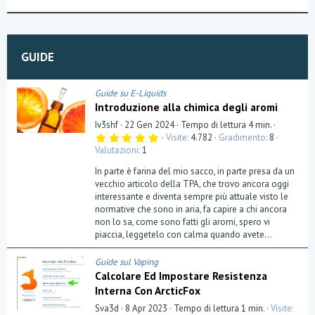
GUIDE
Guide su E-Liquids
Introduzione alla chimica degli aromi
Iv3shf
22 Gen 2024
Tempo di lettura 4 min.
5
Visite
4.782
Gradimento
8
,
Valutazioni
1
0
0
In parte è farina del mio sacco, in parte presa da un
s
t
vecchio articolo della TPA, che trovo ancora oggi
e
interessante e diventa sempre più attuale visto le
l
normative che sono in aria, fa capire a chi ancora
l
a
non lo sa, come sono fatti gli aromi, spero vi
(
piaccia, leggetelo con calma quando avete...
e
)
Guide sul Vaping
Calcolare Ed Impostare Resistenza
Interna Con ArcticFox
Sva3d
8 Apr 2023
Tempo di lettura 1 min.
Visite