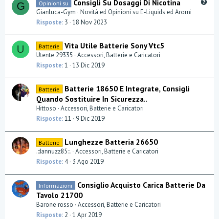
Q
Consigli Su Dosaggi Di Nicotina
Opinioni su
G
u
Gianluca-Gym
Novità ed Opinioni su E-Liquids ed Aromi
e
Risposte
3
18 Nov 2023
s
t
Vita Utile Batterie Sony Vtc5
Batterie
U
i
Utente 29335
Accessori, Batterie e Caricatori
o
Risposte
1
13 Dic 2019
n
Batterie 18650 E Integrate, Consigli
Batterie
Quando Sostituire In Sicurezza..
Hittoso
Accessori, Batterie e Caricatori
Risposte
11
9 Dic 2019
Lunghezze Batteria 26650
Batterie
.::Iannuzz85::.
Accessori, Batterie e Caricatori
Risposte
4
3 Ago 2019
Consiglio Acquisto Carica Batterie Da
Informazioni
Tavolo 21700
Barone rosso
Accessori, Batterie e Caricatori
Risposte
2
1 Apr 2019