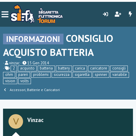
CONSIGLIO
INFORMAZIONI
ACQUISTO BATTERIA
C
D
vinzac
15 Gen 2014
r
a
2
acquisto
batteria
battery
carica
caricatore
consigli
e
t
ohm
pareri
problemi
sicurezza
sigaretta
spinner
variabile
a
a
vision
volts
t
d
o
i
Accessori, Batterie e Caricatori
r
i
e
n
D
i
i
z
s
i
c
o
Vinzac
V
u
s
s
i