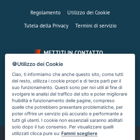
Regolamento
Utilizzo dei Cookie
Tutela della Privacy
Termini di servizio
METTITI IN CONTATTO
🍪Utilizzo dei Cookie
FAI UNA DOMANDA
SUPPORTO FORUM
Ciao, ti informiamo che anche questo sito, come tutti
Chiedi un Consiglio
Area Ticket
del resto, utilizza i cookie propri e di terze parti per il
suo funzionamento. Questi sono per noi utili al fine di
CONTATTA L'AMMINISTRAZIONE
svolgere le analisi del traffico del sito e poter migliorare
Clicca quì
fruibilità e funzionamento delle pagine, compreso
quelle che potrebbero presentare problematiche, per
poter offrire un servizio più accurato e performante a
tutti gli utenti. I cookie non essenziali saranno abilitati
solo dopo il tuo consenso. Per visualizzare quelli
utilizzati clicca pure su:
Fammi scegliere
Italiano