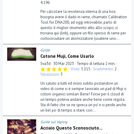
4.196
Per calcolare la resistenza interna di una box
bisogna avere il dado in rame, chiamato Calibration
Tool for DNA200, ad oggi introvabile, parlo di
questo: il miglior strumento atto allo scopo, si
trovava qui (link), oppure un filo spesso di rame per
cortocircuitare un atomizzatore (usatene uno...
Guide
Cotone Muji, Come Usarlo
Sva3d
30 Mar 2023
Tempo di lettura 2 min.
5
Visite
5.115
Gradimento
2
,
Valutazioni
3
0
0
Un saluto a tutti ed inizio subito postandovi un
s
t
video di come si è sempre lavorato un pad di Muji o
e
cotoni organici similari: Bene! Forse per il cloud di
l
un tempo poteva andare anche bene come regola.
l
a
Sta di fatto che se ne spreca un po' e si perde anche
(
un bel po' di tempo a stare, con...
e
)
Guide sul Vaping
Acciaio Questo Sconosciuto...