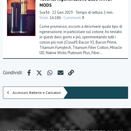
MODS
Sva3d
22 Gen 2023
Tempo di lettura 2 min.
Visite
16.186
Commenti
8
Come promesso, eccomi a descrivere quale tipo di
rigenerazione, in particolare sul cotone, ho testato
in questi dieci giorni e più, sperimentando tutti i
cotoni più noti (Cloud9, Bacon V2, Bacon Prime,
Titanium Fumytech, Titanium Fiber Cotton, Miracle
UD, Native Wicks Platinum Plus, Fiber...
Facebook
X (Twitter)
WhatsApp
e-mail
Link
Condividi:
Accessori, Batterie e Caricatori