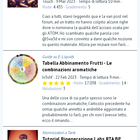
Touch
9 Mar 2023
Tempo di lettura 10 min.
Visite
4.435
Gradimento
5
Ciao a tutti, stavo leggendo qua e la vari post nel
forum, ad un tratto mi hanno colpito alcune righe
dove si nominava la qualità dell'acciaio usata per
gli ATOM. Ho scambiato qualche parola con
@Sva3d e mi son convinto a darvi qualche nozione
su questo materiale. Allora per iniziare non farò...
Guide su E-Liquids
Tabella Abbinamento Frutti - Le
combinazioni aromatiche
Iv3shf
22 Feb 2023
Tempo di lettura 9 min.
5
Visite
17.038
Gradimento
14
,
Valutazioni
3
0
0
Una delle cose di cui parlo spesso sono le
s
t
combinazioni aromatiche, l'articolo precedente ha
e
ormai qualche annetto e andrebbe aggiornato e
l
probabilmente lo farò, per chi non l'avesse letto,
l
a
ecco il rimando...
(
e
)
Atomizzatori a Tank
Tutorial Rigenerazione Labs RTA BP