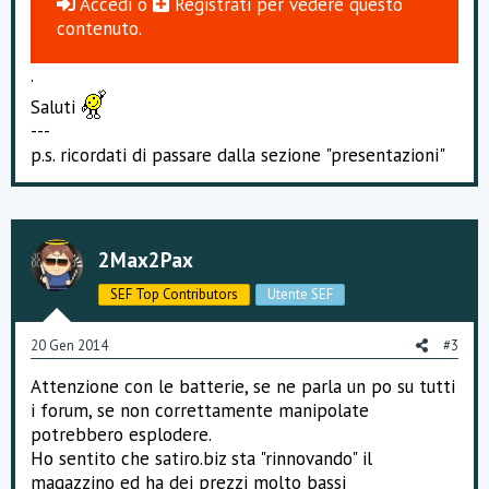
Accedi
o
Registrati
per vedere questo
contenuto.
.
Saluti
---
p.s. ricordati di passare dalla sezione "presentazioni"
2Max2Pax
SEF Top Contributors
Utente SEF
20 Gen 2014
#3
Attenzione con le batterie, se ne parla un po su tutti
i forum, se non correttamente manipolate
potrebbero esplodere.
Ho sentito che satiro.biz sta "rinnovando" il
magazzino ed ha dei prezzi molto bassi