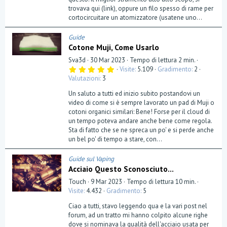
trovava qui (link), oppure un filo spesso di rame per
cortocircuitare un atomizzatore (usatene uno...
Guide
Cotone Muji, Come Usarlo
Sva3d
30 Mar 2023
Tempo di lettura 2 min.
5
Visite
5.109
Gradimento
2
,
Valutazioni
3
0
0
Un saluto a tutti ed inizio subito postandovi un
s
t
video di come si è sempre lavorato un pad di Muji o
e
cotoni organici similari: Bene! Forse per il cloud di
l
un tempo poteva andare anche bene come regola.
l
a
Sta di fatto che se ne spreca un po' e si perde anche
(
un bel po' di tempo a stare, con...
e
)
Guide sul Vaping
Acciaio Questo Sconosciuto...
Touch
9 Mar 2023
Tempo di lettura 10 min.
Visite
4.432
Gradimento
5
Ciao a tutti, stavo leggendo qua e la vari post nel
forum, ad un tratto mi hanno colpito alcune righe
dove si nominava la qualità dell'acciaio usata per