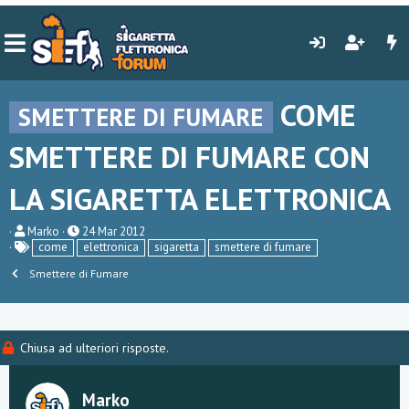
COME
SMETTERE DI FUMARE
SMETTERE DI FUMARE CON
LA SIGARETTA ELETTRONICA
C
D
Marko
24 Mar 2012
r
a
come
elettronica
sigaretta
smettere di fumare
e
t
a
Smettere di Fumare
a
t
d
o
i
r
i
e
n
Chiusa ad ulteriori risposte.
D
i
i
z
s
i
c
o
Marko
u