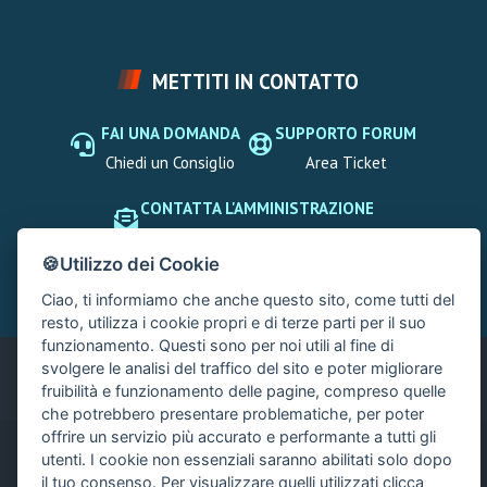
METTITI IN CONTATTO
FAI UNA DOMANDA
SUPPORTO FORUM
Chiedi un Consiglio
Area Ticket
CONTATTA L'AMMINISTRAZIONE
Clicca quì
🍪Utilizzo dei Cookie
Ciao, ti informiamo che anche questo sito, come tutti del
resto, utilizza i cookie propri e di terze parti per il suo
funzionamento. Questi sono per noi utili al fine di
svolgere le analisi del traffico del sito e poter migliorare
Italiano
fruibilità e funzionamento delle pagine, compreso quelle
che potrebbero presentare problematiche, per poter
offrire un servizio più accurato e performante a tutti gli
®
utenti. I cookie non essenziali saranno abilitati solo dopo
Community platform by XenForo
© 2010-2024 XenForo Ltd.
|
Xenforo Add-ons
© by ©XenTR
|
Xenforo Add-ons
© by ©XenTR
il tuo consenso. Per visualizzare quelli utilizzati clicca