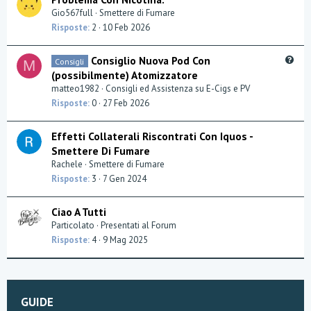
Gio567full
Smettere di Fumare
Risposte
2
10 Feb 2026
Q
Consiglio Nuova Pod Con
Consigli
M
u
(possibilmente) Atomizzatore
e
matteo1982
Consigli ed Assistenza su E-Cigs e PV
s
Risposte
0
27 Feb 2026
t
i
Effetti Collaterali Riscontrati Con Iquos -
o
Smettere Di Fumare
n
Rachele
Smettere di Fumare
Risposte
3
7 Gen 2024
Ciao A Tutti
Particolato
Presentati al Forum
Risposte
4
9 Mag 2025
GUIDE