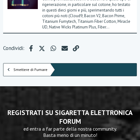
rigenerazione, in particolare sul cotone, ho testato
in questi dieci giorni e più, sperimentando tutti i
cotoni più noti (Cloud9, Bacon V2, Bacon Prime,
Titanium Fumytech, Titanium Fiber Cotton, Miracle
UD, Native Wicks Platinum Plus, Fiber...
Facebook
X (Twitter)
WhatsApp
e-mail
Link
Condividi:
Smettere di Fumare
REGISTRATI SU SIGARETTA ELETTRONICA
FORUM
ed entra a far parte della nostra community.
Basta meno di un minuto!