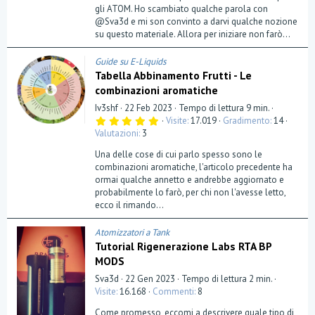
gli ATOM. Ho scambiato qualche parola con
@Sva3d e mi son convinto a darvi qualche nozione
su questo materiale. Allora per iniziare non farò...
Guide su E-Liquids
Tabella Abbinamento Frutti - Le
combinazioni aromatiche
Iv3shf
22 Feb 2023
Tempo di lettura 9 min.
5
Visite
17.019
Gradimento
14
,
Valutazioni
3
0
0
Una delle cose di cui parlo spesso sono le
s
t
combinazioni aromatiche, l'articolo precedente ha
e
ormai qualche annetto e andrebbe aggiornato e
l
probabilmente lo farò, per chi non l'avesse letto,
l
a
ecco il rimando...
(
e
)
Atomizzatori a Tank
Tutorial Rigenerazione Labs RTA BP
MODS
Sva3d
22 Gen 2023
Tempo di lettura 2 min.
Visite
16.168
Commenti
8
Come promesso, eccomi a descrivere quale tipo di