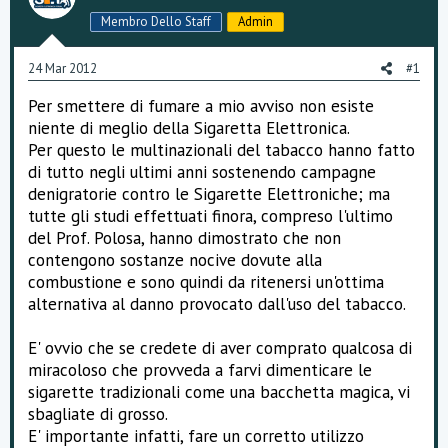
s
Membro Dello Staff
Admin
s
i
o
24 Mar 2012
#1
n
e
Per smettere di fumare a mio avviso non esiste
niente di meglio della Sigaretta Elettronica.
Per questo le multinazionali del tabacco hanno fatto
di tutto negli ultimi anni sostenendo campagne
denigratorie contro le Sigarette Elettroniche; ma
tutte gli studi effettuati finora, compreso l'ultimo
del Prof. Polosa, hanno dimostrato che non
contengono sostanze nocive dovute alla
combustione e sono quindi da ritenersi un'ottima
alternativa al danno provocato dall'uso del tabacco.
E' ovvio che se credete di aver comprato qualcosa di
miracoloso che provveda a farvi dimenticare le
sigarette tradizionali come una bacchetta magica, vi
sbagliate di grosso.
E' importante infatti, fare un corretto utilizzo