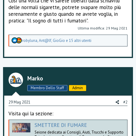
Così una volta che vi sarete liberati dalla schiavitù
delle normali sigarette, potrete svapare molto più
serenamente e giusto quando ne avrete voglia, in
pratica: "Il sogno di tutti i fumatori".
Ultima modifica:
29 Mag 2021
A
robyluna
,
Ant@lf
,
GioGio
e 15 altri utenti
p
p
r
e
z
z
a
Marko
m
e
Membro Dello Staff
Admin
n
t
i
29 Mag 2021
#2
:
Visita qui la sezione:
SMETTERE DI FUMARE
Seione dedicata ai Consigli, Aiuti, Trucchi e Supporto