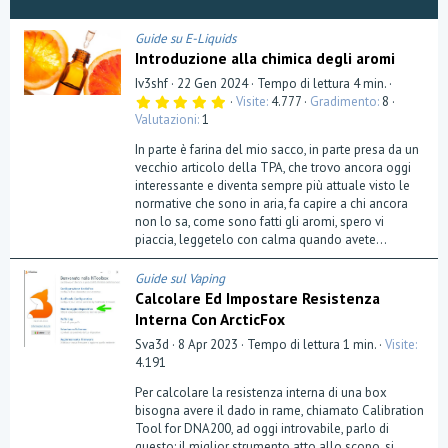
Guide su E-Liquids
Introduzione alla chimica degli aromi
Iv3shf
22 Gen 2024
Tempo di lettura 4 min.
5
Visite
4.777
Gradimento
8
,
Valutazioni
1
0
0
In parte è farina del mio sacco, in parte presa da un
s
t
vecchio articolo della TPA, che trovo ancora oggi
e
interessante e diventa sempre più attuale visto le
l
normative che sono in aria, fa capire a chi ancora
l
a
non lo sa, come sono fatti gli aromi, spero vi
(
piaccia, leggetelo con calma quando avete...
e
)
Guide sul Vaping
Calcolare Ed Impostare Resistenza
Interna Con ArcticFox
Sva3d
8 Apr 2023
Tempo di lettura 1 min.
Visite
4.191
Per calcolare la resistenza interna di una box
bisogna avere il dado in rame, chiamato Calibration
Tool for DNA200, ad oggi introvabile, parlo di
questo: il miglior strumento atto allo scopo, si