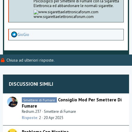
Psicologico per Smettere di Fumare con la Sigaretta
Elettronica ed abbandonare le normali sigarette.
www.sigarettaelettronicaforum.com
A
GioGio
p
p
r
e
z
Chiusa ad ulteriori risposte.
z
a
m
e
n
DISCUSSIONI SIMILI
t
i
:
Consiglio Mod Per Smettere Di
Smettere di Fumare
Fumare
Redrum.237
Smettere di Fumare
Risposte
2
20 Apr 2025
Problema Con Nicotina.