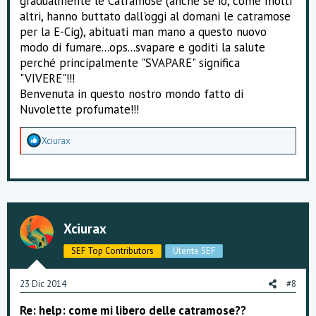
gradualmente le Catramose (anche se io, come molti
altri, hanno buttato dall'oggi al domani le catramose
per la E-Cig), abituati man mano a questo nuovo
modo di fumare...ops...svapare e goditi la salute
perché principalmente "SVAPARE" significa
"VIVERE"!!!
Benvenuta in questo nostro mondo fatto di
Nuvolette profumate!!!
A
Xciurax
p
p
r
e
z
z
a
Xciurax
m
e
SEF Top Contributors
Utente SEF
n
t
i
23 Dic 2014
#8
:
Re: help: come mi libero delle catramose??