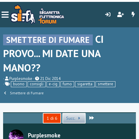
CI
SMETTERE DI FUMARE
PROVO... MI DATE UNA
MANO??
C
D
Purplesmoke
21 Dic 2014
r
a
buono
consigli
e-cig
fumo
sigaretta
smettere
e
t
a
Smettere di Fumare
a
t
d
o
i
r
i
e
n
Ultimo
D
i
1 di 6
Succ.
i
z
s
i
c
o
Purplesmoke
u