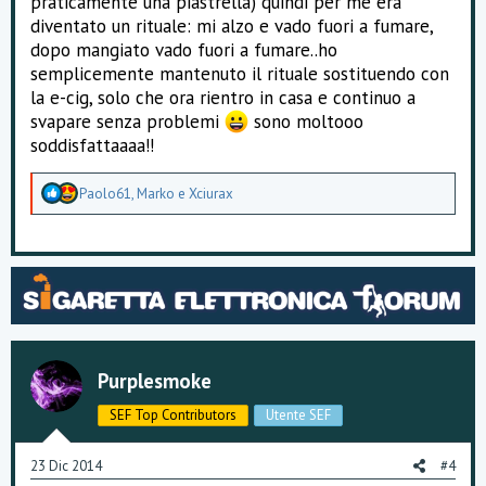
praticamente una piastrella) quindi per me era
diventato un rituale: mi alzo e vado fuori a fumare,
dopo mangiato vado fuori a fumare..ho
semplicemente mantenuto il rituale sostituendo con
la e-cig, solo che ora rientro in casa e continuo a
svapare senza problemi
sono moltooo
soddisfattaaaa!!
A
Paolo61
,
Marko
e
Xciurax
p
p
r
e
z
z
a
m
e
n
Purplesmoke
t
i
SEF Top Contributors
Utente SEF
:
23 Dic 2014
#4