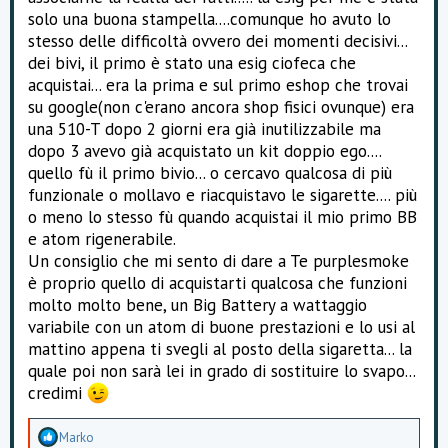
solo una buona stampella....comunque ho avuto lo
stesso delle difficoltà ovvero dei momenti decisivi...
dei bivi, il primo è stato una esig ciofeca che
acquistai... era la prima e sul primo eshop che trovai
su google(non c'erano ancora shop fisici ovunque) era
una 510-T dopo 2 giorni era già inutilizzabile ma
dopo 3 avevo già acquistato un kit doppio ego....
quello fù il primo bivio... o cercavo qualcosa di più
funzionale o mollavo e riacquistavo le sigarette.... più
o meno lo stesso fù quando acquistai il mio primo BB
e atom rigenerabile.
Un consiglio che mi sento di dare a Te purplesmoke
è proprio quello di acquistarti qualcosa che funzioni
molto molto bene, un Big Battery a wattaggio
variabile con un atom di buone prestazioni e lo usi al
mattino appena ti svegli al posto della sigaretta... la
quale poi non sarà lei in grado di sostituire lo svapo...
credimi
A
Marko