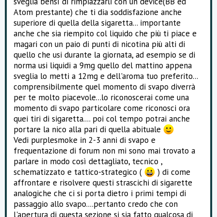
sveglia bensì di rimpiazzarli con un device(BB ed
Atom prestante) che ti dia soddisfazione anche
superiore di quella della sigaretta... importante
anche che sia riempito col liquido che più ti piace e
magari con un paio di punti di nicotina più alti di
quello che usi durante la giornata, ad esempio se di
norma usi liquidi a 9mg quello del mattino appena
sveglia lo metti a 12mg e dell'aroma tuo preferito...
comprensibilmente quel momento di svapo diverrà
per te molto piacevole...lo riconoscerai come una
momento di svapo particolare come riconosci ora
quei tiri di sigaretta.... poi col tempo potrai anche
portare la nico alla pari di quella abituale
Vedi purplesmoke in 2-3 anni di svapo e
frequentazione di forum non mi sono mai trovato a
parlare in modo così dettagliato, tecnico ,
schematizzato e tattico-strategico (
) di come
affrontare e risolvere questi strascichi di sigarette
analogiche che ci si porta dietro i primi tempi di
passaggio allo svapo....pertanto credo che con
l'apertura di questa sezione si sia fatto qualcosa di