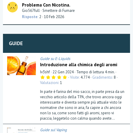
Problema Con Nicotina.
o
Gio567full
Smettere di Fumare
n
Risposte
2
10 Feb 2026
GUIDE
Guide su E-Liquids
Introduzione alla chimica degli aromi
Iv3shf
22 Gen 2024
Tempo di lettura 4 min.
5
Visite
4.774
Gradimento
8
,
Valutazioni
1
0
0
In parte è farina del mio sacco, in parte presa da un
s
t
vecchio articolo della TPA, che trovo ancora oggi
e
interessante e diventa sempre più attuale visto le
l
normative che sono in aria, fa capire a chi ancora
l
a
non lo sa, come sono fatti gli aromi, spero vi
(
piaccia, leggetelo con calma quando avete...
e
)
Guide sul Vaping