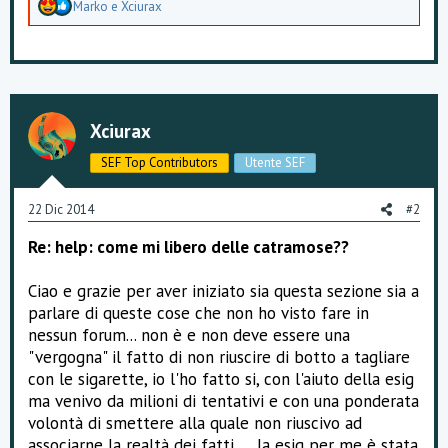
A
Marko
e
Xciurax
p
p
r
e
z
z
a
Xciurax
m
e
SEF Top Contributors
Utente SEF
n
t
i
22 Dic 2014
#2
:
Re: help: come mi libero delle catramose??
Ciao e grazie per aver iniziato sia questa sezione sia a
parlare di queste cose che non ho visto fare in
nessun forum... non è e non deve essere una
"vergogna" il fatto di non riuscire di botto a tagliare
con le sigarette, io l'ho fatto si, con l'aiuto della esig
ma venivo da milioni di tentativi e con una ponderata
volontà di smettere alla quale non riuscivo ad
associarne la realtà dei fatti..... la esig per me è stata