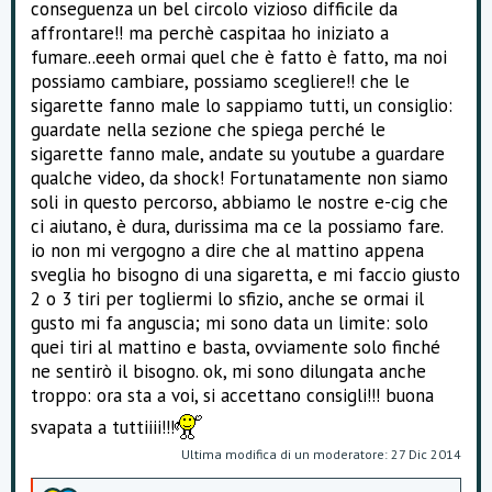
conseguenza un bel circolo vizioso difficile da
affrontare!! ma perchè caspitaa ho iniziato a
fumare..eeeh ormai quel che è fatto è fatto, ma noi
possiamo cambiare, possiamo scegliere!! che le
sigarette fanno male lo sappiamo tutti, un consiglio:
guardate nella sezione che spiega perché le
sigarette fanno male, andate su youtube a guardare
qualche video, da shock! Fortunatamente non siamo
soli in questo percorso, abbiamo le nostre e-cig che
ci aiutano, è dura, durissima ma ce la possiamo fare.
io non mi vergogno a dire che al mattino appena
sveglia ho bisogno di una sigaretta, e mi faccio giusto
2 o 3 tiri per togliermi lo sfizio, anche se ormai il
gusto mi fa anguscia; mi sono data un limite: solo
quei tiri al mattino e basta, ovviamente solo finché
ne sentirò il bisogno. ok, mi sono dilungata anche
troppo: ora sta a voi, si accettano consigli!!! buona
svapata a tuttiiii!!!
Ultima modifica di un moderatore:
27 Dic 2014