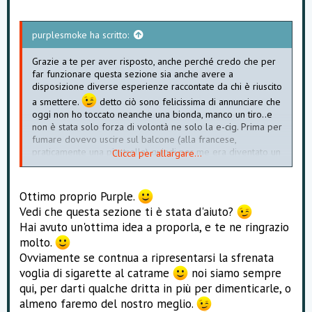
purplesmoke ha scritto:
Grazie a te per aver risposto, anche perché credo che per
far funzionare questa sezione sia anche avere a
disposizione diverse esperienze raccontate da chi è riuscito
a smettere.
detto ciò sono felicissima di annunciare che
oggi non ho toccato neanche una bionda, manco un tiro..e
non è stata solo forza di volontà ne solo la e-cig. Prima per
fumare dovevo uscire sul balcone (alla francese,
praticamente una piastrella) quindi per me era diventato un
Clicca per allargare...
rituale: mi alzo e vado fuori a fumare, dopo mangiato vado
fuori a fumare..ho semplicemente mantenuto il rituale
sostituendo con la e-cig, solo che ora rientro in casa e
Ottimo proprio Purple.
continuo a svapare senza problemi
sono moltooo
Vedi che questa sezione ti è stata d'aiuto?
soddisfattaaaa!!
Hai avuto un'ottima idea a proporla, e te ne ringrazio
molto.
Ovviamente se contnua a ripresentarsi la sfrenata
voglia di sigarette al catrame
noi siamo sempre
qui, per darti qualche dritta in più per dimenticarle, o
almeno faremo del nostro meglio.