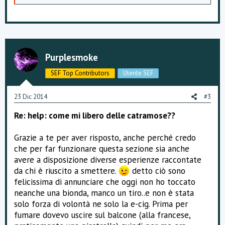
p
p
r
e
z
z
a
Purplesmoke
m
e
SEF Top Contributors
Utente SEF
n
t
i
23 Dic 2014
#3
:
Re: help: come mi libero delle catramose??
Grazie a te per aver risposto, anche perché credo
che per far funzionare questa sezione sia anche
avere a disposizione diverse esperienze raccontate
da chi è riuscito a smettere.
detto ciò sono
felicissima di annunciare che oggi non ho toccato
neanche una bionda, manco un tiro..e non è stata
solo forza di volontà ne solo la e-cig. Prima per
fumare dovevo uscire sul balcone (alla francese,