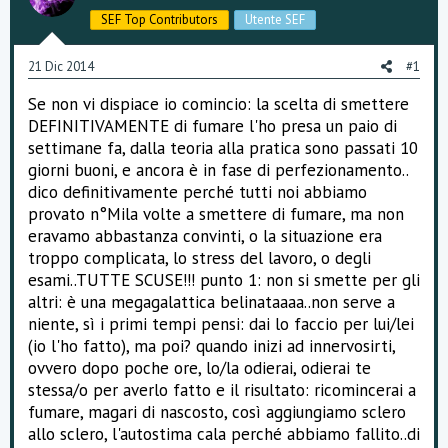
s
SEF Top Contributors
Utente SEF
s
i
o
21 Dic 2014
#1
n
e
Se non vi dispiace io comincio: la scelta di smettere
DEFINITIVAMENTE di fumare l'ho presa un paio di
settimane fa, dalla teoria alla pratica sono passati 10
giorni buoni, e ancora è in fase di perfezionamento..
dico definitivamente perché tutti noi abbiamo
provato n°Mila volte a smettere di fumare, ma non
eravamo abbastanza convinti, o la situazione era
troppo complicata, lo stress del lavoro, o degli
esami..TUTTE SCUSE!!! punto 1: non si smette per gli
altri: è una megagalattica belinataaaa..non serve a
niente, sì i primi tempi pensi: dai lo faccio per lui/lei
(io l'ho fatto), ma poi? quando inizi ad innervosirti,
ovvero dopo poche ore, lo/la odierai, odierai te
stessa/o per averlo fatto e il risultato: ricomincerai a
fumare, magari di nascosto, così aggiungiamo sclero
allo sclero, l'autostima cala perché abbiamo fallito..di