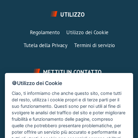
UTILIZZO
Regolamento
Utilizzo dei Cookie
Tutela della Privacy
Termini di servizio
METTITI IN CONTATTO
🍪Utilizzo dei Cookie
FAI UNA DOMANDA
SUPPORTO FORUM
Ciao, ti informiamo che anche questo sito, come tutti
Chiedi un Consiglio
Area Ticket
del resto, utilizza i cookie propri e di terze parti per il
suo funzionamento. Questi sono per noi utili al fine di
CONTATTA L'AMMINISTRAZIONE
svolgere le analisi del traffico del sito e poter migliorare
Clicca quì
fruibilità e funzionamento delle pagine, compreso
quelle che potrebbero presentare problematiche, per
poter offrire un servizio più accurato e performante a