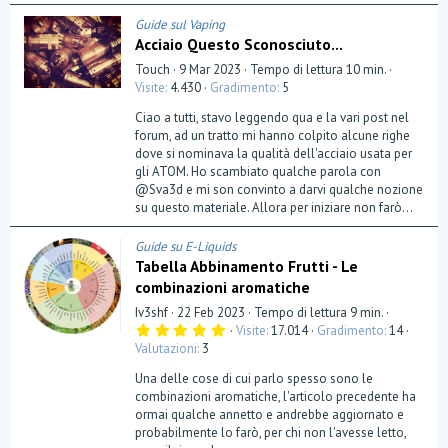
)
Guide sul Vaping
Acciaio Questo Sconosciuto...
Touch
9 Mar 2023
Tempo di lettura 10 min.
Visite
4.430
Gradimento
5
Ciao a tutti, stavo leggendo qua e la vari post nel
forum, ad un tratto mi hanno colpito alcune righe
dove si nominava la qualità dell'acciaio usata per
gli ATOM. Ho scambiato qualche parola con
@Sva3d e mi son convinto a darvi qualche nozione
su questo materiale. Allora per iniziare non farò...
Guide su E-Liquids
Tabella Abbinamento Frutti - Le
combinazioni aromatiche
Iv3shf
22 Feb 2023
Tempo di lettura 9 min.
5
Visite
17.014
Gradimento
14
,
Valutazioni
3
0
0
Una delle cose di cui parlo spesso sono le
s
t
combinazioni aromatiche, l'articolo precedente ha
e
ormai qualche annetto e andrebbe aggiornato e
l
probabilmente lo farò, per chi non l'avesse letto,
l
a