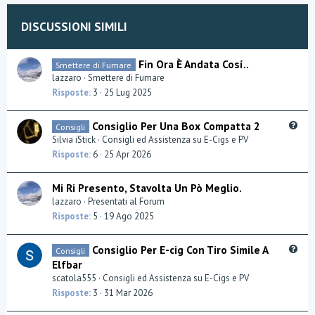
DISCUSSIONI SIMILI
Fin Ora È Andata Cosí..
Smettere di Fumare
lazzaro
Smettere di Fumare
Risposte
3
25 Lug 2025
Q
Consiglio Per Una Box Compatta 2
Consigli
u
Silvia iStick
Consigli ed Assistenza su E-Cigs e PV
e
Risposte
6
25 Apr 2026
s
t
Mi Ri Presento, Stavolta Un Pò Meglio.
i
lazzaro
Presentati al Forum
o
Risposte
5
19 Ago 2025
n
Q
Consiglio Per E-cig Con Tiro Simile A
Consigli
u
Elfbar
e
scatola555
Consigli ed Assistenza su E-Cigs e PV
s
Risposte
3
31 Mar 2026
t
i