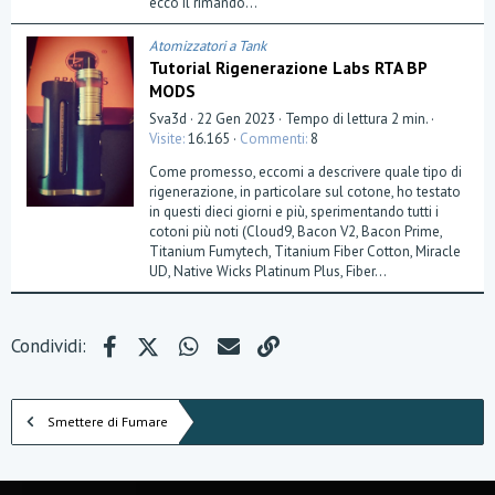
ecco il rimando...
(
e
)
Atomizzatori a Tank
Tutorial Rigenerazione Labs RTA BP
MODS
Sva3d
22 Gen 2023
Tempo di lettura 2 min.
Visite
16.165
Commenti
8
Come promesso, eccomi a descrivere quale tipo di
rigenerazione, in particolare sul cotone, ho testato
in questi dieci giorni e più, sperimentando tutti i
cotoni più noti (Cloud9, Bacon V2, Bacon Prime,
Titanium Fumytech, Titanium Fiber Cotton, Miracle
UD, Native Wicks Platinum Plus, Fiber...
Facebook
X (Twitter)
WhatsApp
e-mail
Link
Condividi:
Smettere di Fumare