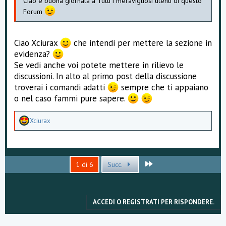
Ciao e buona giornata a Tutti i meravigliosi utenti di questo
Forum
Ciao Xciurax
che intendi per mettere la sezione in
evidenza?
Se vedi anche voi potete mettere in rilievo le
discussioni. In alto al primo post della discussione
troverai i comandi adatti
sempre che ti appaiano
o nel caso fammi pure sapere.
A
Xciurax
p
p
r
e
z
Ultimo
1 di 6
Succ.
z
a
m
e
n
ACCEDI O REGISTRATI PER RISPONDERE.
t
i
: