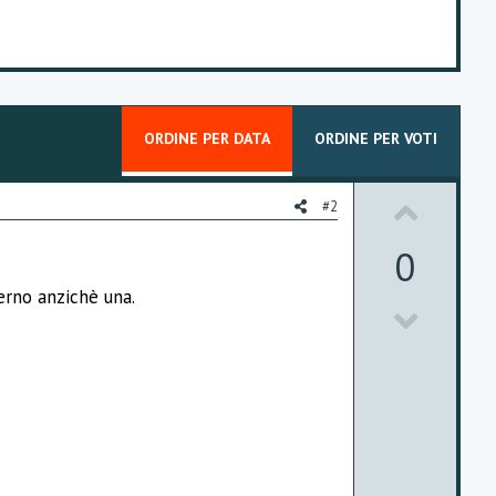
ORDINE PER DATA
ORDINE PER VOTI
U
#2
p
0
v
erno anzichè una.
D
o
o
t
w
e
n
v