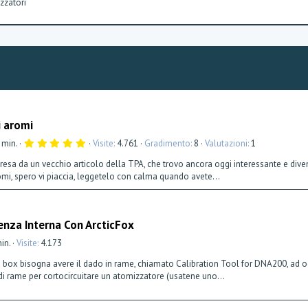
zzatori
i aromi
5
 min.
Visite
4.761
Gradimento
8
Valutazioni
1
,
0
 presa da un vecchio articolo della TPA, che trovo ancora oggi interessante e diven
0
omi, spero vi piaccia, leggetelo con calma quando avete...
s
t
e
l
l
enza Interna Con ArcticFox
a
(
e
min.
Visite
4.173
)
a box bisogna avere il dado in rame, chiamato Calibration Tool for DNA200, ad oggi
 di rame per cortocircuitare un atomizzatore (usatene uno...