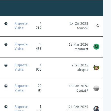
Q
Risposte
7
14 Ott 2025
u
Visite
719
tonio69
e
s
t
Q
Risposte
1
12 Mar 2026
i
M
u
Visite
438
maurocaf
o
e
n
s
t
Q
Risposte
8
2 Giu 2025
i
u
Visite
901
alcyppa
o
e
n
s
t
Q
Risposte
20
16 Feb 2026
i
u
Visite
2K
Centa87
o
e
n
s
t
Q
Risposte
3
21 Feb 2025
i