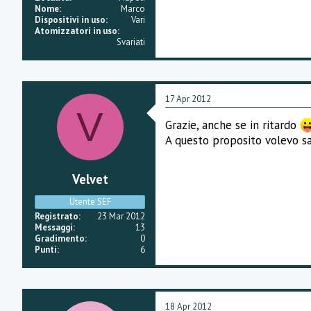
Nome
Marco
Dispositivi in uso
Vari
Atomizzatori in uso
Svariati
17 Apr 2012
V
Grazie, anche se in ritardo
A questo proposito volevo sa
Velvet
Utente SEF
Registrato
23 Mar 2012
Messaggi
13
Gradimento
0
Punti
6
18 Apr 2012