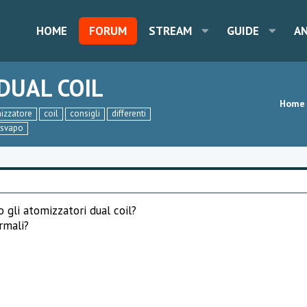
HOME
FORUM
STREAM
GUIDE
A
DUAL COIL
Home
izzatore
coil
consigli
differenti
svapo
 gli atomizzatori dual coil?
rmali?