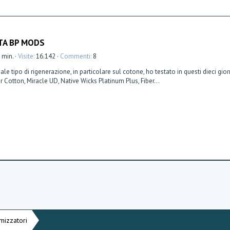
l
l
a
(
e
)
RTA BP MODS
2 min.
Visite
16.142
Commenti
8
tipo di rigenerazione, in particolare sul cotone, ho testato in questi dieci gior
 Cotton, Miracle UD, Native Wicks Platinum Plus, Fiber...
mizzatori