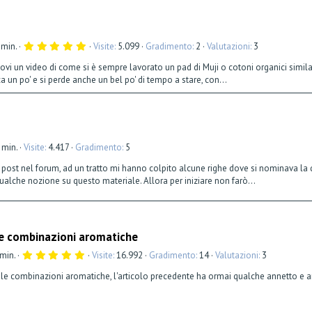
5
 min.
Visite
5.099
Gradimento
2
Valutazioni
3
,
0
ndovi un video di come si è sempre lavorato un pad di Muji o cotoni organici simi
0
a un po' e si perde anche un bel po' di tempo a stare, con...
s
t
e
l
l
a
(
e
 min.
Visite
4.417
Gradimento
5
)
ri post nel forum, ad un tratto mi hanno colpito alcune righe dove si nominava la
lche nozione su questo materiale. Allora per iniziare non farò...
Le combinazioni aromatiche
5
 min.
Visite
16.992
Gradimento
14
Valutazioni
3
,
0
 le combinazioni aromatiche, l'articolo precedente ha ormai qualche annetto e an
0
s
t
e