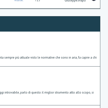
u
Visite
723
GiuseppeSvapo
o
e
n
s
t
i
o
n
ta sempre più attuale visto le normative che sono in aria, fa capire a chi
 introvabile, parlo di questo: il miglior strumento atto allo scopo, si