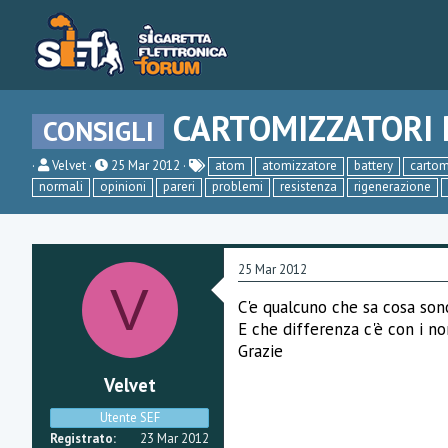
CARTOMIZZATORI 
CONSIGLI
C
D
Velvet
25 Mar 2012
atom
atomizzatore
battery
cartom
r
a
normali
opinioni
pareri
problemi
resistenza
rigenerazione
e
t
a
a
t
d
o
i
r
i
25 Mar 2012
e
n
V
D
i
C'e qualcuno che sa cosa sono
i
z
s
i
E che differenza c'è con i no
c
o
Grazie
u
s
Velvet
s
i
Utente SEF
o
n
Registrato
23 Mar 2012