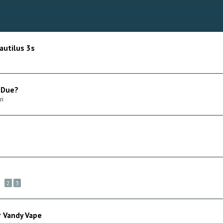
autilus 3s
 Due?
ri
2
3
r Vandy Vape