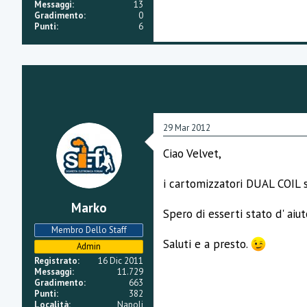
e
Messaggi
13
Gradimento
0
Punti
6
29 Mar 2012
Ciao Velvet,
i cartomizzatori DUAL COIL s
Marko
Spero di esserti stato d' aiut
Membro Dello Staff
Saluti e a presto.
Admin
Registrato
16 Dic 2011
Messaggi
11.729
Gradimento
663
Punti
382
Località
Napoli