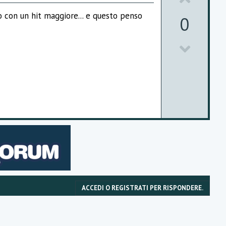
t
p
e
 con un hit maggiore... e questo penso
0
v
D
o
o
t
w
e
n
v
o
t
e
ACCEDI O REGISTRATI PER RISPONDERE.