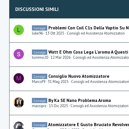
DISCUSSIONI SIMILI
Problemi Con Coil C1s Della Vaptio Su N
Consigli
L
luke96
13 Ott 2025
Consigli ed Assistenza Atomizzatori
Watt E Ohm Cosa Lega L'aroma A Questi
Consigli
torrimo20
12 Mar 2026
Consigli ed Assistenza Atomizzato
Consiglio Nuovo Atomizzatore
Consigli
M
Marcof9
31 Mag 2025
Consigli ed Assistenza Atomizzatori
By Ka SE Nano Problema Aroma
Consigli
massiprz
15 Dic 2025
Consigli ed Assistenza Atomizzatori
Atomizzatore E Gusto Bruciato Revolve
Consigli