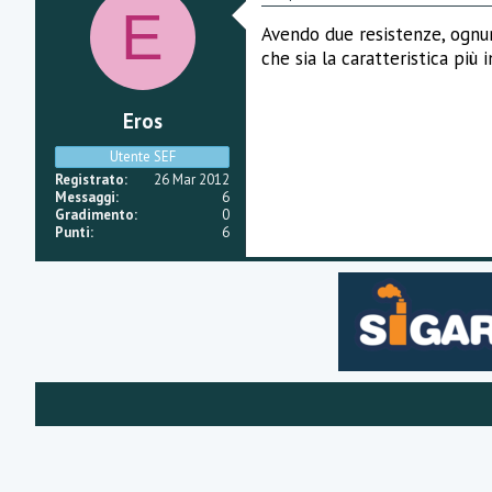
E
Avendo due resistenze, ognun
che sia la caratteristica pi
Eros
Utente SEF
Registrato
26 Mar 2012
Messaggi
6
Gradimento
0
Punti
6