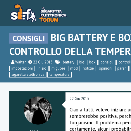
BIG BATTERY E B
CONSIGLI
CONTROLLO DELLA TEMPE
C
D
Walter
22 Giu 2015
battery
big
box
consigli
control
r
a
impostazioni
inizio
migliore
mod
notizie
opinioni
pareri
e
t
sigaretta elettronica
temperatura
a
a
t
d
o
i
r
i
e
n
22 Giu 2015
D
i
i
z
s
i
Ciao a tutti, volevo iniziare 
c
o
sembrerebbe positiva, perch
u
l'organismo. Il problema però
s
s
certamente, alcuni probabilme