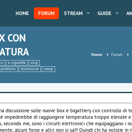
HOME
FORUM
STREAM
GUIDE
A
OX CON
RATURA
Home
Forum
lo
e-cigarette
ecig
problemi
recensione
setup
una discussione sulle nuove box e bigattiery con controllo di te
é impedirebbe di raggiungere temperatura troppo elevate e 
, secondo me, sono i circuiti elettronici che equipaggiano i nuo
nte, alcuni forse e altri non si sa!!! Quindi chi ha notizie in 