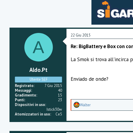
z
z
a
m
e
n
t
i
22 Giu 2015
:
A
Re: BigBattery e Box con co
La Smok si trova all'incirca 
Aldo.pt
Enviado de onde?
Utente SEF
Registrato
7 Giu 2015
Messaggi
40
Gradimento
15
Punti
23
A
Dispositivi in uso
Walter
p
Istick30w
p
Atomizzatori in uso
Ce5
r
e
z
z