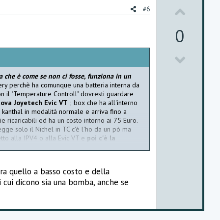
e
U
#6
p
0
v
D
o
o
t
 che è come se non ci fosse, funziona in un
ttery perchè ha comunque una batteria interna da
w
e
n il "Temperature Controll" dovresti guardare
nuova Joyetech Evic VT
; box che ha all'interno
n
 kanthal in modalità normale e arriva fino a
v
e ricaricabili ed ha un costo intorno ai 75 Euro.
egge solo il Nichel in TC c'è l'ho da un pò ma
o
tto alla IPV4 o alla Evic VT e
poi c'è la
se ti piacciono i "tubi" c'è il nuovo Dicodes
t
ncominci a provarle tutte arrivi a Natale che
na lega che hanno fatto loro il Nife30
. Ah mi
e
tra quello a basso costo e della
ono tante altre ma queste che ti ho elencato
di cui dicono sia una bomba, anche se