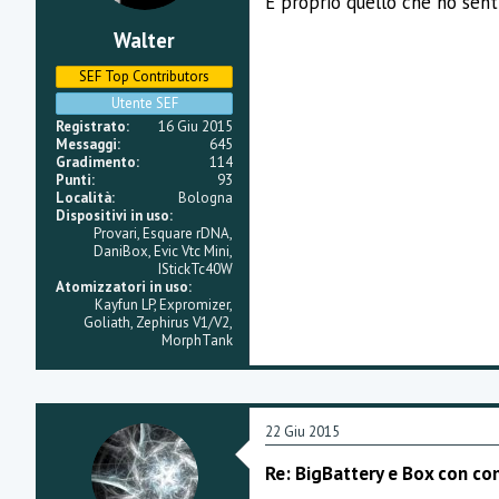
É proprio quello che ho senti
:
Walter
SEF Top Contributors
Utente SEF
Registrato
16 Giu 2015
Messaggi
645
Gradimento
114
Punti
93
Località
Bologna
Dispositivi in uso
Provari, Esquare rDNA,
DaniBox, Evic Vtc Mini,
IStickTc40W
Atomizzatori in uso
Kayfun LP, Expromizer,
Goliath, Zephirus V1/V2,
MorphTank
22 Giu 2015
Re: BigBattery e Box con co