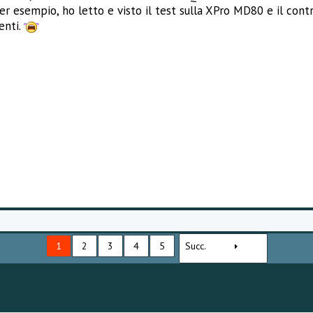
 Per esempio, ho letto e visto il test sulla XPro MD80 e il co
enti.
1
2
3
4
5
Succ.