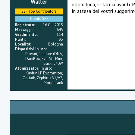
Walter
i
opportuna, si faccia avanti.
o
n
in attesa dei vostri suggerim
SEF Top Contributors
e
Utente SEF
Registrato
16 Giu 2015
Messaggi
645
Gradimento
114
Punti
93
Località
Bologna
Dispositivi in uso
Provari, Esquare rDNA,
DaniBox, Evic Vtc Mini,
IStickTc40W
Atomizzatori in uso
Kayfun LP, Expromizer,
Goliath, Zephirus V1/V2,
MorphTank