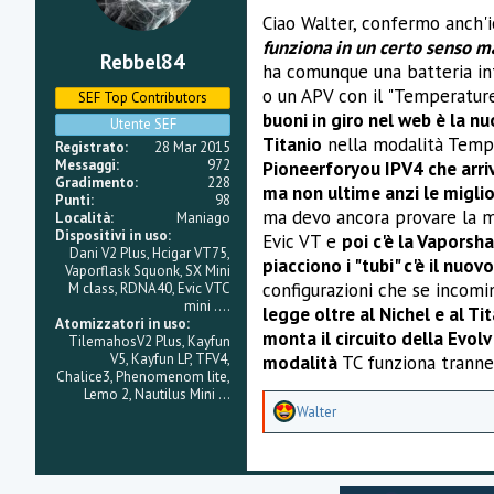
Ciao Walter, confermo anch'i
funziona in un certo senso ma
Rebbel84
ha comunque una batteria int
o un APV con il "Temperature
SEF Top Contributors
buoni in giro nel web è la n
Utente SEF
Titanio
nella modalità Temper
Registrato
28 Mar 2015
Messaggi
972
Pioneerforyou IPV4 che arri
Gradimento
228
ma non ultime anzi le miglio
Punti
98
ma devo ancora provare la mo
Località
Maniago
Dispositivi in uso
Evic VT e
poi c'è la Vaporsha
Dani V2 Plus, Hcigar VT75,
piacciono i "tubi" c'è il n
Vaporflask Squonk, SX Mini
configurazioni che se incomin
M class, RDNA40, Evic VTC
mini ....
legge oltre al Nichel e al T
Atomizzatori in uso
monta il circuito della Evol
TilemahosV2 Plus, Kayfun
V5, Kayfun LP, TFV4,
modalità
TC funziona tranne
Chalice3, Phenomenom lite,
Lemo 2, Nautilus Mini ...
A
Walter
p
p
r
e