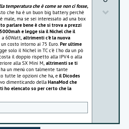
v
lla temperatura che è come se non ci fosse,
D
o
costo che ha è un buon big battery perchè
è male, ma se sei interessato ad una box
o
t
ito parlare bene è che si trova a prezzi
w
e
5000mah e legge sia il Nichel che il
o a 60Watt,
altrimenti c'è la nuova
n
a un costo intorno ai 75 Euro.
Per ultime
v
gge solo il Nichel in TC c'è l'ho da un pò
sta il doppio rispetto alla IPV4 o alla
o
eriore alla SX Mini M,
altrimenti se ti
t
 ha un menù con talmente tante
o tutte le opzioni che ha, e
il Dicodes
e
avo dimenticando della
HanaMod che
 ti ho elencato so per certo che la