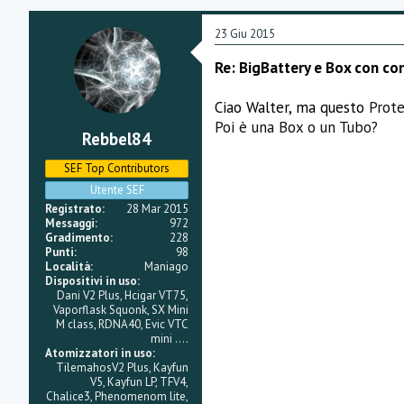
23 Giu 2015
Re: BigBattery e Box con co
Ciao Walter, ma questo
Prote
Poi è una Box o un Tubo?
Rebbel84
SEF Top Contributors
Utente SEF
Registrato
28 Mar 2015
Messaggi
972
Gradimento
228
Punti
98
Località
Maniago
Dispositivi in uso
Dani V2 Plus, Hcigar VT75,
Vaporflask Squonk, SX Mini
M class, RDNA40, Evic VTC
mini ....
Atomizzatori in uso
TilemahosV2 Plus, Kayfun
V5, Kayfun LP, TFV4,
Chalice3, Phenomenom lite,