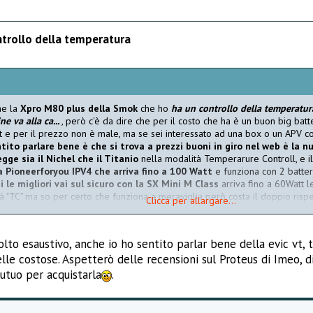
ntrollo della temperatura
he la
Xpro M80 plus della Smok
che ho
ha un controllo della temperatura
e va alla ca...
, però c'è da dire che per il costo che ha è un buon big ba
 e per il prezzo non è male, ma se sei interessato ad una box o un APV co
ntito parlare bene è che si trova a prezzi buoni in giro nel web è la 
ge sia il Nichel che il Titanio
nella modalità Temperarure Controll, e il
va Pioneerforyou IPV4 che arriva fino a 100 Watt
e funziona con 2 batteri
 le migliori vai sul sicuro con la SX Mini M Class
arriva fino a 60Watt l
 "TC" ma so per certo che funziona a meraviglia però costa il doppio rispe
Clicca per allargare...
 fino a 40Watt
ed ha un costo di poco inferiore alla SX Mini M,
altrimenti 
he costa 200 Euro ma ha un menù con talmente tante configurazioni che se i
 opzioni che ha, e
il Dicodes legge oltre al Nichel e al Titanio anche u
lto esaustivo, anche io ho sentito parlar bene della evic vt, 
d che monta il circuito della Evolv e arriva a 40Watt, poi c'è ne s
elle costose. Aspetterò delle recensioni sul Proteus di Imeo, 
C funziona tranne la XproM80 Plus.
utuo per acquistarla
.