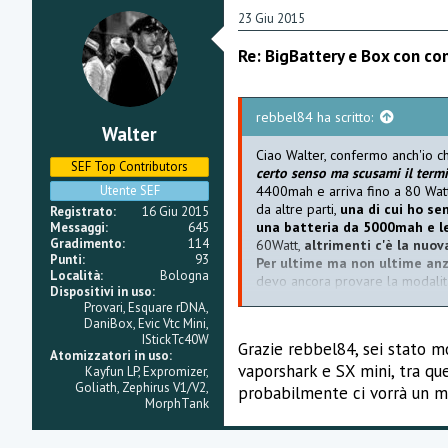
a
23 Giu 2015
m
e
Re: BigBattery e Box con co
n
t
i
:
rebbel84 ha scritto:
Walter
Ciao Walter, confermo anch'io c
SEF Top Contributors
certo senso ma scusami il termin
Utente SEF
4400mah e arriva fino a 80 Watt
da altre parti,
una di cui ho se
Registrato
16 Giu 2015
una batteria da 5000mah e leg
Messaggi
645
Gradimento
114
60Watt,
altrimenti c'è la nuo
Punti
93
Per ultime ma non ultime anzi
Località
Bologna
devo ancora provare la modalità
Dispositivi in uso
Vaporshark della Evolv arriva
Provari, Esquare rDNA,
Dani Extreme V2 da 40Watt
c
DaniBox, Evic Vtc Mini,
non hai ancora scoperto tutte le
IStickTc40W
Grazie rebbel84, sei stato mo
stavo dimenticando della
HanaMo
Atomizzatori in uso
vaporshark e SX mini, tra qu
Kayfun LP, Expromizer,
so per certo che la modalità
T
Goliath, Zephirus V1/V2,
probabilmente ci vorrà un m
MorphTank