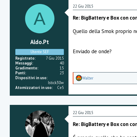
22 Giu 2015
A
Re: BigBattery e Box con co
Quello della Smok proprio n
Aldo.pt
Enviado de onde?
Utente SEF
Registrato
7 Giu 2015
Messaggi
40
Gradimento
15
Punti
23
A
Dispositivi in uso
Walter
p
Istick30w
p
Atomizzatori in uso
Ce5
r
e
z
z
a
22 Giu 2015
m
e
Re: BigBattery e Box con co
n
t
i