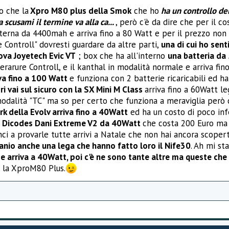
o che la
Xpro M80 plus della Smok
che ho
ha un controllo de
 scusami il termine va alla ca...
, però c'è da dire che per il 
erna da 4400mah e arriva fino a 80 Watt e per il prezzo non 
 Controll" dovresti guardare da altre parti,
una di cui ho sent
uova Joyetech Evic VT
; box che ha all'interno
una batteria da 
arure Controll, e il kanthal in modalità normale e arriva fin
va fino a 100 Watt
e funziona con 2 batterie ricaricabili ed h
ri vai sul sicuro con la SX Mini M Class
arriva fino a 60Watt le
dalità "TC" ma so per certo che funziona a meraviglia però co
rk della Evolv arriva fino a 40Watt
ed ha un costo di poco inf
uovo Dicodes Dani Extreme V2 da 40Watt
che costa 200 Euro ma
ci a provarle tutte arrivi a Natale che non hai ancora scopert
itanio anche una lega che hanno fatto loro il Nife30
. Ah mi st
v e arriva a 40Watt, poi c'è ne sono tante altre ma queste che
 la XproM80 Plus.