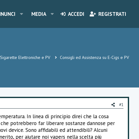
NNUNCI
MEDIA
ACCEDI
REGISTRATI
Sigarette Elettroniche e PV
Consigli ed Assistenza su E-Cigs e PV
#1
mperatura. In linea di principio direi che la cosa
che potrebbero far liberare sostanze dannose per
vi device. Sono affidabili ed attendibili? Alcuni
merito, per aiutare noi vapers nella scelta più