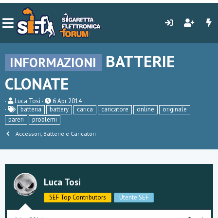
BATTERIE
INFORMAZIONI
CLONATE
C
D
Luca Tosi
6 Apr 2014
r
a
batteria
battery
carica
caricatore
online
originale
e
t
pareri
problemi
a
a
t
d
Accessori, Batterie e Caricatori
o
i
r
i
e
n
D
i
i
z
s
i
Luca Tosi
c
o
u
SEF Top Contributors
Utente SEF
s
s
i