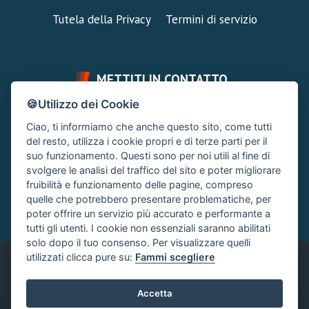
Tutela della Privacy
Termini di servizio
METTITI IN CONTATTO
🍪Utilizzo dei Cookie
FAI UNA DOMANDA
SUPPORTO FORUM
Ciao, ti informiamo che anche questo sito, come tutti
Chiedi un Consiglio
Area Ticket
del resto, utilizza i cookie propri e di terze parti per il
suo funzionamento. Questi sono per noi utili al fine di
CONTATTA L'AMMINISTRAZIONE
svolgere le analisi del traffico del sito e poter migliorare
Clicca quì
fruibilità e funzionamento delle pagine, compreso
quelle che potrebbero presentare problematiche, per
poter offrire un servizio più accurato e performante a
tutti gli utenti. I cookie non essenziali saranno abilitati
solo dopo il tuo consenso. Per visualizzare quelli
utilizzati clicca pure su:
Fammi scegliere
Italiano
Accetta