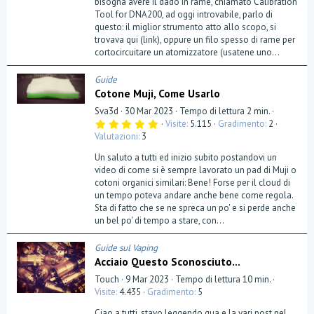
bisogna avere il dado in rame, chiamato Calibration
Tool for DNA200, ad oggi introvabile, parlo di
questo: il miglior strumento atto allo scopo, si
trovava qui (link), oppure un filo spesso di rame per
cortocircuitare un atomizzatore (usatene uno...
Guide
Cotone Muji, Come Usarlo
Sva3d
30 Mar 2023
Tempo di lettura 2 min.
5
Visite
5.115
Gradimento
2
,
Valutazioni
3
0
0
Un saluto a tutti ed inizio subito postandovi un
s
t
video di come si è sempre lavorato un pad di Muji o
e
cotoni organici similari: Bene! Forse per il cloud di
l
un tempo poteva andare anche bene come regola.
l
a
Sta di fatto che se ne spreca un po' e si perde anche
(
un bel po' di tempo a stare, con...
e
)
Guide sul Vaping
Acciaio Questo Sconosciuto...
Touch
9 Mar 2023
Tempo di lettura 10 min.
Visite
4.435
Gradimento
5
Ciao a tutti, stavo leggendo qua e la vari post nel