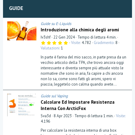
GUIDE
Guide su E-Liquids
Introduzione alla chimica degli aromi
Iv3shf
22 Gen 2024
Tempo di lettura 4 min.
5
Visite
4.782
Gradimento
8
,
Valutazioni
1
0
0
In parte è farina del mio sacco, in parte presa da un
s
t
vecchio articolo della TPA, che trovo ancora oggi
e
interessante e diventa sempre più attuale visto le
l
normative che sono in aria, fa capire a chi ancora
l
a
non lo sa, come sono fatti gli aromi, spero vi
(
piaccia, leggetelo con calma quando avete...
e
)
Guide sul Vaping
Calcolare Ed Impostare Resistenza
Interna Con ArcticFox
Sva3d
8 Apr 2023
Tempo di lettura 1 min.
Visite
4.196
Per calcolare la resistenza interna di una box