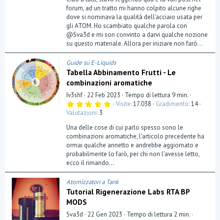
forum, ad un tratto mi hanno colpito alcune righe
dove si nominava la qualità dell'acciaio usata per
gli ATOM. Ho scambiato qualche parola con
@Sva3d e mi son convinto a darvi qualche nozione
su questo materiale. Allora per iniziare non farò...
Guide su E-Liquids
Tabella Abbinamento Frutti - Le
combinazioni aromatiche
Iv3shf
22 Feb 2023
Tempo di lettura 9 min.
5
Visite
17.038
Gradimento
14
,
Valutazioni
3
0
0
Una delle cose di cui parlo spesso sono le
s
t
combinazioni aromatiche, l'articolo precedente ha
e
ormai qualche annetto e andrebbe aggiornato e
l
probabilmente lo farò, per chi non l'avesse letto,
l
a
ecco il rimando...
(
e
)
Atomizzatori a Tank
Tutorial Rigenerazione Labs RTA BP
MODS
Sva3d
22 Gen 2023
Tempo di lettura 2 min.