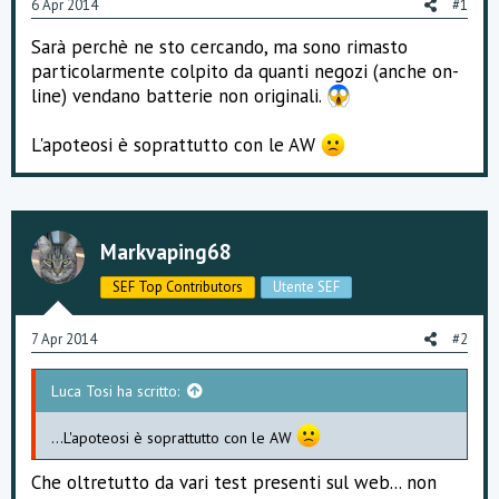
6 Apr 2014
#1
o
n
Sarà perchè ne sto cercando, ma sono rimasto
e
particolarmente colpito da quanti negozi (anche on-
line) vendano batterie non originali.
L'apoteosi è soprattutto con le AW
Markvaping68
SEF Top Contributors
Utente SEF
7 Apr 2014
#2
Luca Tosi ha scritto:
...L'apoteosi è soprattutto con le AW
Che oltretutto da vari test presenti sul web... non