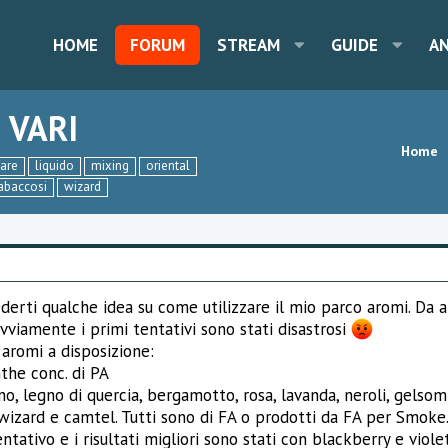
HOME
FORUM
STREAM
GUIDE
A
 VARI
Home
fare
liquido
mixing
oriental
abaccosi
wizard
derti qualche idea su come utilizzare il mio parco aromi. Da 
vviamente i primi tentativi sono stati disastrosi
 aromi a disposizione:
the conc. di PA
, legno di quercia, bergamotto, rosa, lavanda, neroli, gelsomin
 wizard e camtel. Tutti sono di FA o prodotti da FA per Smoke
tativo e i risultati migliori sono stati con blackberry e violet