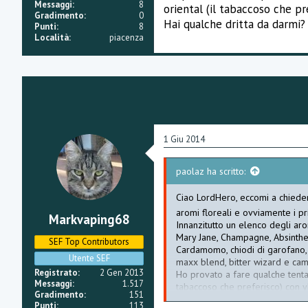
e
Messaggi
8
oriental (il tabaccoso che pr
Gradimento
0
Hai qualche dritta da darmi?
Punti
8
Località
piacenza
1 Giu 2014
paolaz ha scritto:
Ciao LordHero, eccomi a chieder
aromi floreali e ovviamente i pri
Markvaping68
Innanzitutto un elenco degli aro
Mary Jane, Champagne, Absinthe 
SEF Top Contributors
Cardamomo, chiodi di garofano, l
Utente SEF
maxx blend, bitter wizard e cam
Registrato
2 Gen 2013
Ho provato a fare qualche tentati
Messaggi
1.517
tabaccoso che preferisco) con y
Gradimento
151
Hai qualche dritta da darmi? Gra
Punti
113