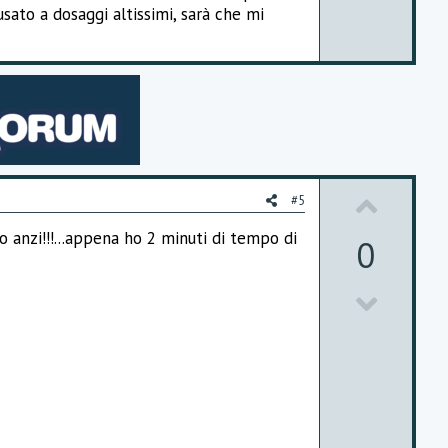
ato a dosaggi altissimi, sarà che mi
e
U
#5
p
anzi!!!...appena ho 2 minuti di tempo di
0
v
D
o
o
t
w
e
n
v