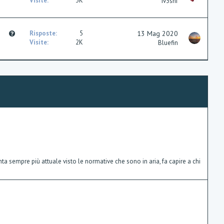
u
Visite
3K
Iv3shf
o
e
n
s
t
Q
Risposte
5
13 Mag 2020
i
u
Visite
2K
Bluefin
o
e
n
s
t
i
o
n
ta sempre più attuale visto le normative che sono in aria, fa capire a chi