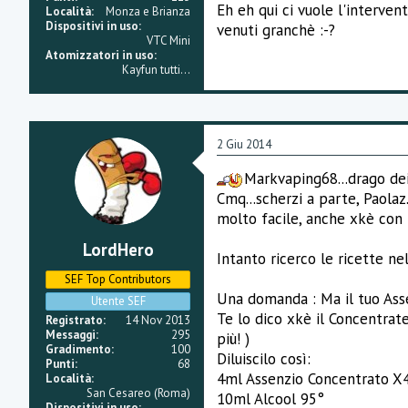
Eh eh qui ci vuole l'interve
Località
Monza e Brianza
Dispositivi in uso
venuti granchè :-?
VTC Mini
Atomizzatori in uso
Kayfun tutti...
2 Giu 2014
Markvaping68...drago de
Cmq...scherzi a parte, Paolaz
molto facile, anche xkè con i
LordHero
Intanto ricerco le ricette nel
SEF Top Contributors
Una domanda : Ma il tuo Asse
Utente SEF
Te lo dico xkè il Concentrate
Registrato
14 Nov 2013
Messaggi
295
più! )
Gradimento
100
Diluiscilo così:
Punti
68
4ml Assenzio Concentrato X
Località
San Cesareo (Roma)
10ml Alcool 95°
Dispositivi in uso