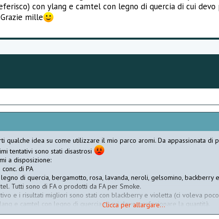
eferisco) con ylang e camtel con legno di quercia di cui devo 
 Grazie mille
ti qualche idea su come utilizzare il mio parco aromi. Da appassionata di 
mi tentativi sono stati disastrosi
mi a disposizione:
conc. di PA
egno di quercia, bergamotto, rosa, lavanda, neroli, gelsomino, backberry e vi
tel. Tutti sono di FA o prodotti da FA per Smoke.
vo e i risultati migliori sono stati con blackberry e violetta (ci voleva poco..
lang e camtel con legno di quercia di cui devo perfezionare la quantità.
Clicca per allargare...
zie mille