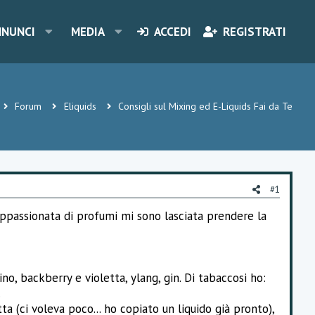
NNUNCI
MEDIA
ACCEDI
REGISTRATI
Forum
Eliquids
Consigli sul Mixing ed E-Liquids Fai da Te
#1
appassionata di profumi mi sono lasciata prendere la
o, backberry e violetta, ylang, gin. Di tabaccosi ho:
.
ta (ci voleva poco... ho copiato un liquido già pronto),