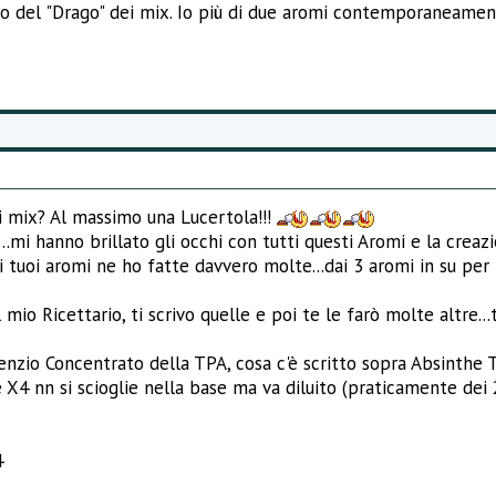
nto del "Drago" dei mix. Io più di due aromi contemporaneame
i mix? Al massimo una Lucertola!!!
...mi hanno brillato gli occhi con tutti questi Aromi e la creaz
 tuoi aromi ne ho fatte davvero molte...dai 3 aromi in su per 
 mio Ricettario, ti scrivo quelle e poi te le farò molte altre...t
nzio Concentrato della TPA, cosa c'è scritto sopra Absinthe T
 X4 nn si scioglie nella base ma va diluito (praticamente dei 
4