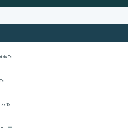
ai da Te
 Te
i da Te