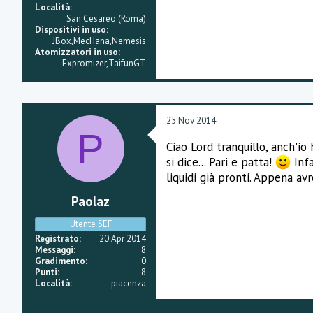
Località
San Cesareo (Roma)
Dispositivi in uso
JBox,MecHana,Nemesis
Atomizzatori in uso
Expromizer,TaifunGT
25 Nov 2014
P
Ciao Lord tranquillo, anch'i
si dice... Pari e patta!
Infa
liquidi già pronti. Appena a
Paolaz
Utente SEF
Registrato
20 Apr 2014
Messaggi
8
Gradimento
0
Punti
8
Località
piacenza