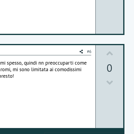
o
t
e
U
#6
p
rmi spesso, quindi nn preoccuparti come
0
aromi, mi sono limitata ai comodissimi
v
presto!
D
o
o
t
w
e
n
v
o