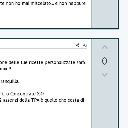
nte non ho mai miscelato... e non neppure
o
t
e
U
#3
p
0
ione delle tue ricette personalizzate sarà
v
mix!!!
D
o
ranquilla...
o
t
w
e
ri...o Concentrate X4?
2 assenzi della TPA è quello che costa di
n
v
o