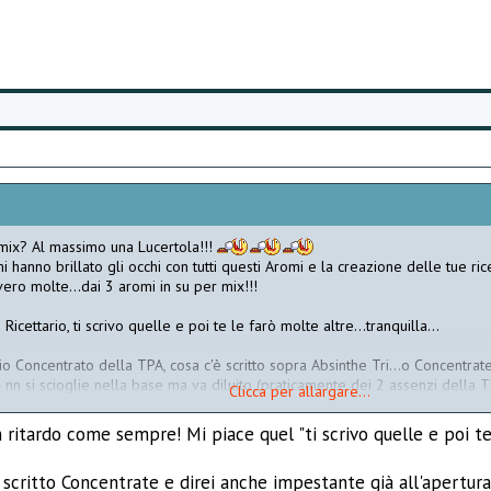
mix? Al massimo una Lucertola!!!
i hanno brillato gli occhi con tutti questi Aromi e la creazione delle tue ri
vero molte...dai 3 aromi in su per mix!!!
 Ricettario, ti scrivo quelle e poi te le farò molte altre...tranquilla...
o Concentrato della TPA, cosa c'è scritto sopra Absinthe Tri...o Concentrat
 nn si scioglie nella base ma va diluito (praticamente dei 2 assenzi della T
Clicca per allargare...
n ritardo come sempre! Mi piace quel "ti scrivo quelle e poi t
 scritto Concentrate e direi anche impestante già all'apertura de