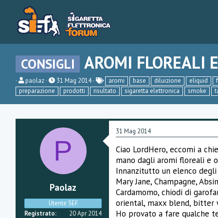
AROMI FLOREALI E
CONSIGLI
C
D
paolaz
31 Mag 2014
aromi
base
diluizione
eliquid
r
a
preparazione
prodotti
risultato
sigaretta elettronica
smoke
t
e
t
a
a
t
d
o
i
r
i
31 Mag 2014
e
n
P
D
i
Ciao LordHero, eccomi a chie
i
z
s
i
mano dagli aromi floreali e o
c
o
Innanzitutto un elenco degli
u
Mary Jane, Champagne, Absin
s
Paolaz
s
Cardamomo, chiodi di garofano
i
oriental, maxx blend, bitter
Utente SEF
o
n
Ho provato a fare qualche ten
Registrato
20 Apr 2014