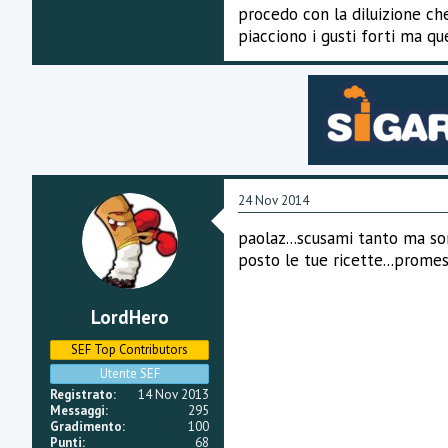
Tot.:30ml di Assenzio Tri!!!
procedo con la diluizione ch
piacciono i gusti forti ma qu
24 Nov 2014
paolaz...scusami tanto ma s
posto le tue ricette...promes
LordHero
SEF Top Contributors
Utente SEF
Registrato
14 Nov 2013
Messaggi
295
Gradimento
100
Punti
68