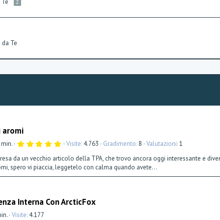
a Te
2
i da Te
i aromi
5
 min.
Visite
4.763
Gradimento
8
Valutazioni
1
,
0
 presa da un vecchio articolo della TPA, che trovo ancora oggi interessante e diven
0
omi, spero vi piaccia, leggetelo con calma quando avete...
s
t
e
l
l
enza Interna Con ArcticFox
a
(
e
min.
Visite
4.177