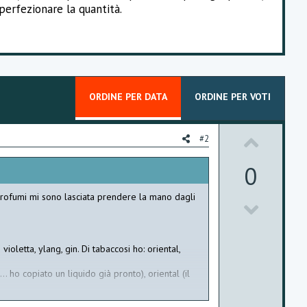
perfezionare la quantità.
ORDINE PER DATA
ORDINE PER VOTI
U
#2
p
0
v
profumi mi sono lasciata prendere la mano dagli
D
o
o
t
w
oletta, ylang, gin. Di tabaccosi ho: oriental,
e
n
. ho copiato un liquido già pronto), oriental (il
v