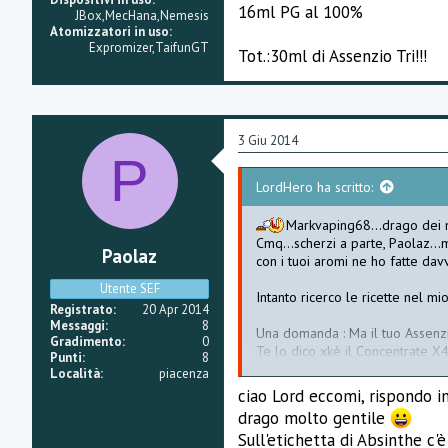
16ml PG al 100%
JBox,MecHana,Nemesis
Atomizzatori in uso
Expromizer,TaifunGT
Tot.:30ml di Assenzio Tri!!!
3 Giu 2014
P
LordHero ha scritto:
Markvaping68...drago dei 
Cmq...scherzi a parte, Paolaz...m
Paolaz
con i tuoi aromi ne ho fatte dav
Utente SEF
Intanto ricerco le ricette nel mio
Registrato
20 Apr 2014
Messaggi
8
Una domanda : Ma il tuo Assenzi
Gradimento
0
Te lo dico xkè il Concentrate X4
Punti
8
Diluiscilo così:
Località
piacenza
4ml Assenzio Concentrato X4
ciao Lord eccomi, rispondo i
10ml Alcool 95°
drago molto gentile
16ml PG al 100%
Sull'etichetta di Absinthe c'è