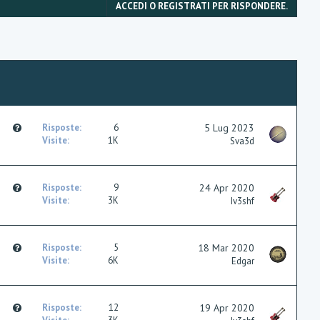
ACCEDI O REGISTRATI PER RISPONDERE.
t
e
Q
Risposte
6
5 Lug 2023
u
Visite
1K
Sva3d
e
s
t
Q
Risposte
9
24 Apr 2020
i
u
Visite
3K
Iv3shf
o
e
n
s
t
Q
Risposte
5
18 Mar 2020
i
u
Visite
6K
Edgar
o
e
n
s
t
Q
Risposte
12
19 Apr 2020
i