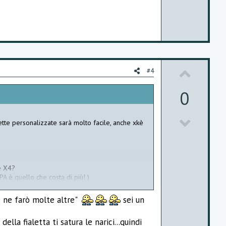
t
e
U
#4
p
0
v
D
o
cette personalizzate sarà molto facile, anche xkè
o
t
w
e
n
e X4?
PA è quello che costa di più! )
v
e ne farò molte altre"
sei un
o
t
lla fialetta ti satura le narici...quindi