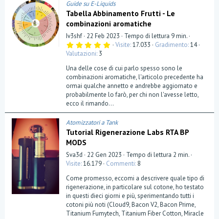
Guide su E-Liquids
Tabella Abbinamento Frutti - Le
combinazioni aromatiche
Iv3shf
22 Feb 2023
Tempo di lettura 9 min.
5
Visite
17.033
Gradimento
14
,
Valutazioni
3
0
0
Una delle cose di cui parlo spesso sono le
s
t
combinazioni aromatiche, l'articolo precedente ha
e
ormai qualche annetto e andrebbe aggiornato e
l
probabilmente lo farò, per chi non l'avesse letto,
l
a
ecco il rimando...
(
e
)
Atomizzatori a Tank
Tutorial Rigenerazione Labs RTA BP
MODS
Sva3d
22 Gen 2023
Tempo di lettura 2 min.
Visite
16.179
Commenti
8
Come promesso, eccomi a descrivere quale tipo di
rigenerazione, in particolare sul cotone, ho testato
in questi dieci giorni e più, sperimentando tutti i
cotoni più noti (Cloud9, Bacon V2, Bacon Prime,
Titanium Fumytech, Titanium Fiber Cotton, Miracle