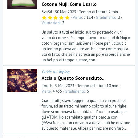
Cotone Muji, Come Usarlo
Sva3d
30 Mar 2023
Tempo di lettura 2 min.
5
Visite
5.114
Gradimento
2
,
Valutazioni
3
0
0
Un saluto a tutti ed inizio subito postandovi un
s
t
video di come si è sempre lavorato un pad di Muji o
e
cotoni organici similari: Bene! Forse per il cloud di
l
un tempo poteva andare anche bene come regola.
l
a
Sta di fatto che se ne spreca un po' e si perde anche
(
un bel po' di tempo a stare, con...
e
)
Guide sul Vaping
Acciaio Questo Sconosciuto...
Touch
9 Mar 2023
Tempo di lettura 10 min.
Visite
4.435
Gradimento
5
Ciao a tutti, stavo leggendo qua e la vari post nel
forum, ad un tratto mi hanno colpito alcune righe
dove si nominava la qualità dell'acciaio usata per
gli ATOM. Ho scambiato qualche parola con
@Sva3d e mi son convinto a darvi qualche nozione
su questo materiale. Allora per iniziare non farò...