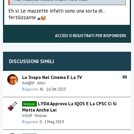
Eh si. Le mazzette infatti sono una sorta di...
fertilizzante
ACCEDI O REGISTRATI PER RISPONDERE.
DISCUSSIONI SIMILI
A
Lo Svapo Nel Cinema E La TV
M
Ant@lf
Altro
S
Risposte
41
16 Ott 2023
:
A
L'FDA Approva La IQOS E La CPSC Ci Si
Notizie
r
Mette Anche Lei
t
Iv3shf
Notizie
i
Risposte
0
2 Mag 2019
c
o
l