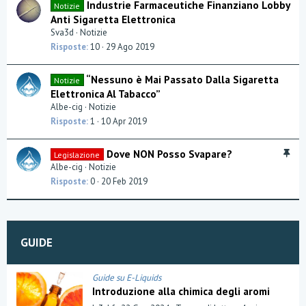
Industrie Farmaceutiche Finanziano Lobby
Notizie
i
Anti Sigaretta Elettronica
Sva3d
Notizie
Risposte
10
29 Ago 2019
“Nessuno è Mai Passato Dalla Sigaretta
Notizie
Elettronica Al Tabacco”
Albe-cig
Notizie
Risposte
1
10 Apr 2019
I
Dove NON Posso Svapare?
Legislazione
n
Albe-cig
Notizie
e
Risposte
0
20 Feb 2019
v
i
d
e
GUIDE
n
z
a
Guide su E-Liquids
Introduzione alla chimica degli aromi