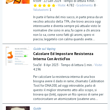
Iv3shf
22 Gen 2024
Tempo di lettura 4 min.
5
Visite
4.782
Gradimento
8
,
Valutazioni
1
0
0
In parte è farina del mio sacco, in parte presa da un
s
t
vecchio articolo della TPA, che trovo ancora oggi
e
interessante e diventa sempre più attuale visto le
l
normative che sono in aria, fa capire a chi ancora
l
a
non lo sa, come sono fatti gli aromi, spero vi
(
piaccia, leggetelo con calma quando avete...
e
)
Guide sul Vaping
Calcolare Ed Impostare Resistenza
Interna Con ArcticFox
Sva3d
8 Apr 2023
Tempo di lettura 1 min.
Visite
4.196
Per calcolare la resistenza interna di una box
bisogna avere il dado in rame, chiamato Calibration
Tool for DNA200, ad oggi introvabile, parlo di
questo: il miglior strumento atto allo scopo, si
trovava qui (link), oppure un filo spesso di rame per
cortocircuitare un atomizzatore (usatene uno...
Guide