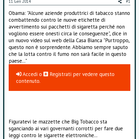
11 Gen 2014
#1
o
n
Obama: "Alcune aziende produttrici di tabacco stanno
e
combattendo contro le nuove etichette di
avvertimento sui pacchetti di sigaretta perché non
vogliono essere onesti circa le conseguenze", dice in
un nuovo video sul web della Casa Bianca "Purtroppo,
questo non è sorprendente. Abbiamo sempre saputo
che la lotta contro il fumo non sarà facile in questo
paese..."
Accedi
o
Registrati
per vedere questo
contenuto.
Figuratevi le mazzette che Big Tobacco sta
sganciando ai vari governanti corrotti per fare due
leggi contro le sigarette elettroniche...