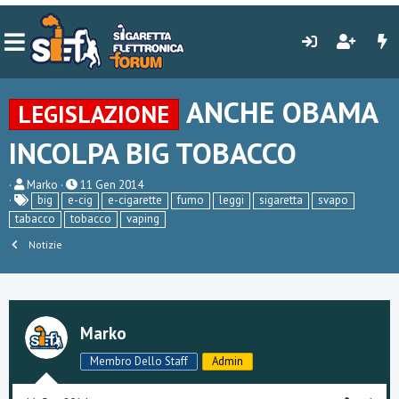
ANCHE OBAMA
LEGISLAZIONE
INCOLPA BIG TOBACCO
C
D
Marko
11 Gen 2014
r
a
big
e-cig
e-cigarette
fumo
leggi
sigaretta
svapo
e
t
tabacco
tobacco
vaping
a
a
t
d
Notizie
o
i
r
i
e
n
D
i
i
z
s
i
Marko
c
o
u
Membro Dello Staff
Admin
s
s
i