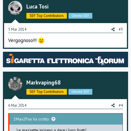
Luca Tosi
SEF Top Contributors
Utente SEF
5 Mar 2014
#3
Vergognoso!!!
Markvaping68
SEF Top Contributors
Utente SEF
6 Mar 2014
#4
2Max2Pax ha scritto:
...Le mazzette iniziano a dare i loro frutti!