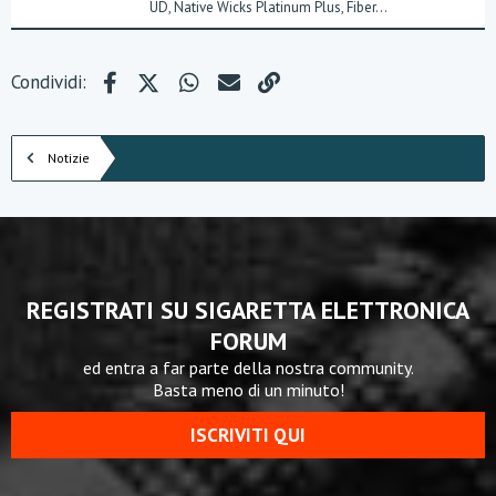
UD, Native Wicks Platinum Plus, Fiber...
Facebook
X (Twitter)
WhatsApp
e-mail
Link
Condividi:
Notizie
REGISTRATI SU SIGARETTA ELETTRONICA
FORUM
ed entra a far parte della nostra community.
Basta meno di un minuto!
ISCRIVITI QUI