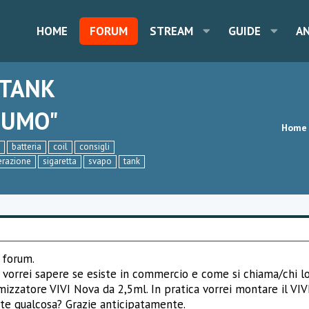
HOME
FORUM
STREAM
GUIDE
A
 TANK
FUMO"
Home
batteria
coil
consigli
erazione
sigaretta
svapo
tank
 forum.
ia vorrei sapere se esiste in commercio e come si chiama/chi l
mizzatore VIVI Nova da 2,5ml. In pratica vorrei montare il VI
ste qualcosa? Grazie anticipatamente.