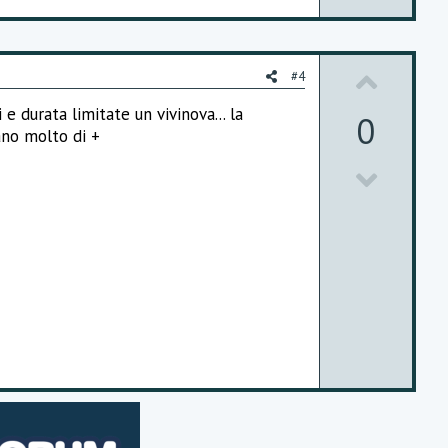
e
U
#4
p
 durata limitate un vivinova... la
0
ano molto di +
v
D
o
o
t
w
e
n
v
o
t
e