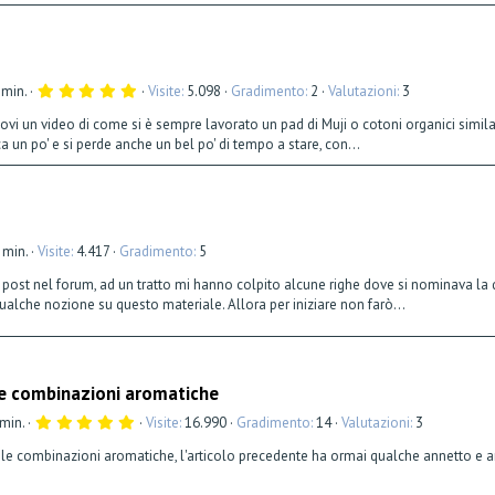
5
 min.
Visite
5.098
Gradimento
2
Valutazioni
3
,
0
ndovi un video di come si è sempre lavorato un pad di Muji o cotoni organici simi
0
a un po' e si perde anche un bel po' di tempo a stare, con...
s
t
e
l
l
a
(
e
 min.
Visite
4.417
Gradimento
5
)
ri post nel forum, ad un tratto mi hanno colpito alcune righe dove si nominava la
lche nozione su questo materiale. Allora per iniziare non farò...
Le combinazioni aromatiche
5
 min.
Visite
16.990
Gradimento
14
Valutazioni
3
,
0
 le combinazioni aromatiche, l'articolo precedente ha ormai qualche annetto e an
0
s
t