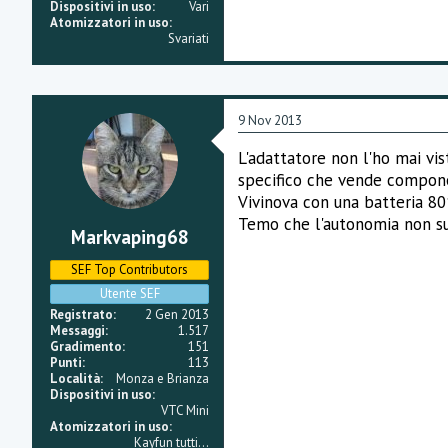
Dispositivi in uso
Vari
Atomizzatori in uso
Svariati
9 Nov 2013
L'adattatore non l'ho mai vi
specifico che vende componen
Vivinova con una batteria 80
Temo che l'autonomia non sup
Markvaping68
SEF Top Contributors
Utente SEF
Registrato
2 Gen 2013
Messaggi
1.517
Gradimento
151
Punti
113
Località
Monza e Brianza
Dispositivi in uso
VTC Mini
Atomizzatori in uso
Kayfun tutti...