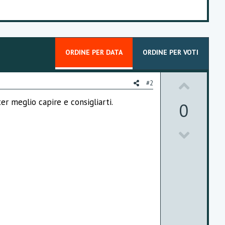
ORDINE PER DATA
ORDINE PER VOTI
U
#2
p
ter meglio capire e consigliarti.
0
v
D
o
o
t
w
e
n
v
o