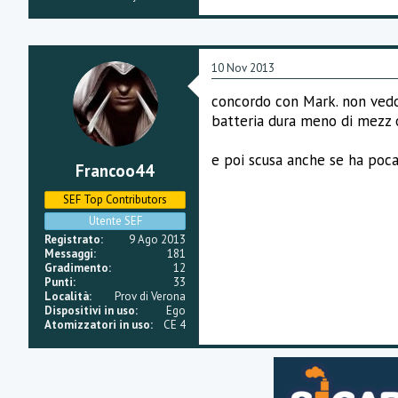
10 Nov 2013
concordo con Mark. non vedo l
batteria dura meno di mezz o
e poi scusa anche se ha poc
Francoo44
SEF Top Contributors
Utente SEF
Registrato
9 Ago 2013
Messaggi
181
Gradimento
12
Punti
33
Località
Prov di Verona
Dispositivi in uso
Ego
Atomizzatori in uso
CE 4