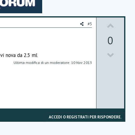
U
#5
p
0
v
D
o
vi nova da 2.5 ml
o
t
Ultima modifica di un moderatore:
10 Nov 2013
w
e
n
v
o
t
ACCEDI O REGISTRATI PER RISPONDERE.
e