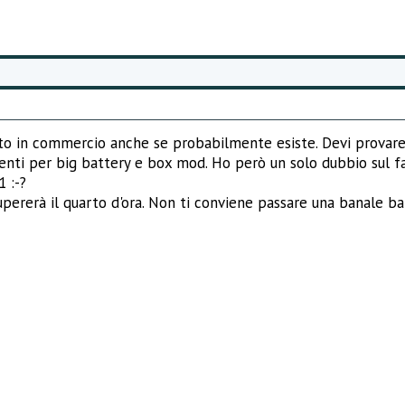
sto in commercio anche se probabilmente esiste. Devi provare
ti per big battery e box mod. Ho però un solo dubbio sul fat
1 :-?
ererà il quarto d'ora. Non ti conviene passare una banale ba