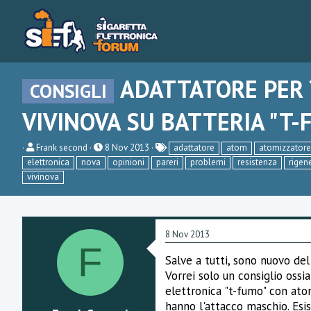
ADATTATORE PER
CONSIGLI
VIVINOVA SU BATTERIA "T-
C
D
Frank second
8 Nov 2013
adattatore
atom
atomizzatore
r
a
elettronica
nova
opinioni
pareri
problemi
resistenza
rigen
e
t
vivinova
a
a
t
d
o
i
r
i
e
n
8 Nov 2013
D
i
F
i
z
s
i
Salve a tutti, sono nuovo del
c
o
Vorrei solo un consiglio oss
u
elettronica "t-fumo" con ato
s
s
hanno l'attacco maschio. Esi