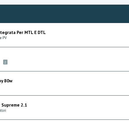
Integrata Per MTL E DTL
 e PV
2
by 80w
r Supreme 2.1
tori