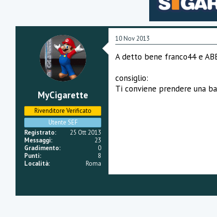
10 Nov 2013
A detto bene franco44 e 
consiglio:
Ti conviene prendere una ba
MyCigarette
Rivenditore Verificato
Utente SEF
Registrato
25 Ott 2013
Messaggi
23
Gradimento
0
Punti
8
Località
Roma