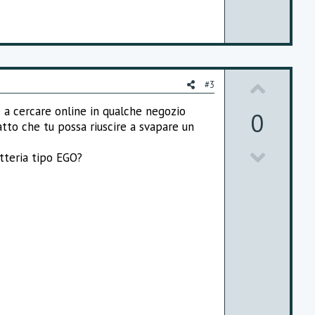
t
e
U
#3
p
 a cercare online in qualche negozio
0
to che tu possa riuscire a svapare un
v
D
o
tteria tipo EGO?
o
t
w
e
n
v
o
t