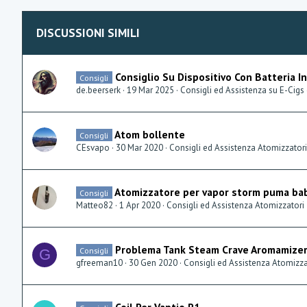
DISCUSSIONI SIMILI
Consiglio Su Dispositivo Con Batteria 
Consigli
de.beerserk
19 Mar 2025
Consigli ed Assistenza su E-Cigs
Atom bollente
Consigli
CEsvapo
30 Mar 2020
Consigli ed Assistenza Atomizzatori
Atomizzatore per vapor storm puma ba
Consigli
Matteo82
1 Apr 2020
Consigli ed Assistenza Atomizzatori
Problema Tank Steam Crave Aromamize
Consigli
G
gfreeman10
30 Gen 2020
Consigli ed Assistenza Atomizza
Coil Per Vaptio P1