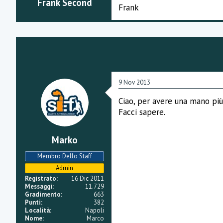
Frank Second
i
Frank
o
n
e
9 Nov 2013
Ciao, per avere una mano più 
Facci sapere.
Marko
Membro Dello Staff
Admin
Registrato
16 Dic 2011
Messaggi
11.729
Gradimento
663
Punti
382
Località
Napoli
Nome
Marco