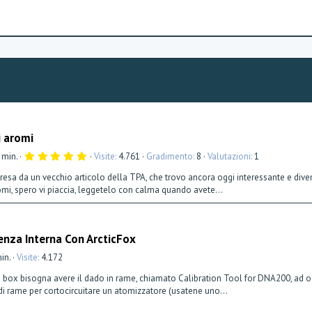
i aromi
5
 min.
Visite
4.761
Gradimento
8
Valutazioni
1
,
0
 presa da un vecchio articolo della TPA, che trovo ancora oggi interessante e diven
0
omi, spero vi piaccia, leggetelo con calma quando avete...
s
t
e
l
l
enza Interna Con ArcticFox
a
(
e
min.
Visite
4.172
)
a box bisogna avere il dado in rame, chiamato Calibration Tool for DNA200, ad oggi
 di rame per cortocircuitare un atomizzatore (usatene uno...