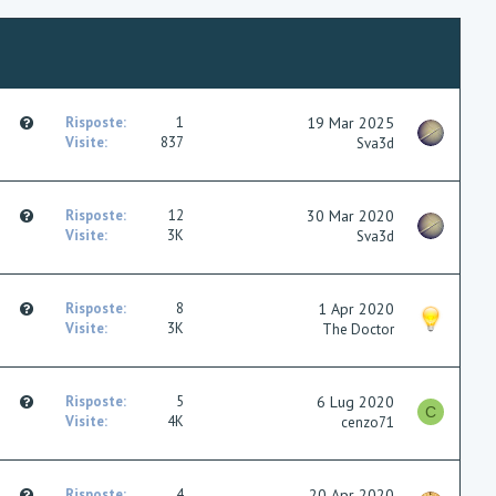
Q
Risposte
1
19 Mar 2025
u
Visite
837
Sva3d
e
s
t
Q
Risposte
12
30 Mar 2020
i
u
Visite
3K
Sva3d
o
e
n
s
t
Q
Risposte
8
1 Apr 2020
i
u
Visite
3K
The Doctor
o
e
n
s
t
Q
Risposte
5
6 Lug 2020
i
C
u
Visite
4K
cenzo71
o
e
n
s
t
Q
Risposte
4
20 Apr 2020