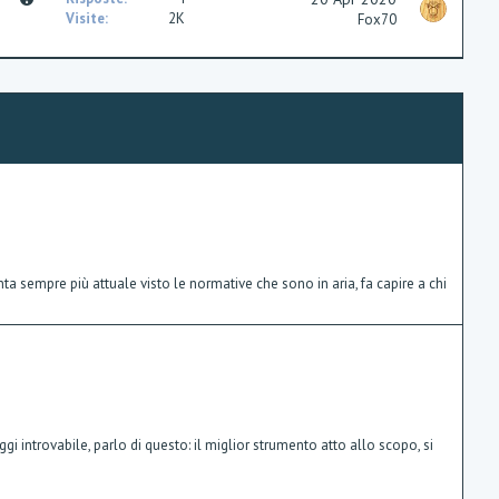
i
u
Visite
2K
Fox70
o
e
n
s
t
i
o
n
ta sempre più attuale visto le normative che sono in aria, fa capire a chi
 introvabile, parlo di questo: il miglior strumento atto allo scopo, si