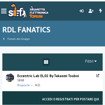
RDL FANATICS
Forum dei Gruppi
Filtri
R
Eccentric Lab EL02 By Takaomi Tsuboi
e
SB68
i
Risposte
–
N.D.
n
d
i
ACCEDI O REGISTRATI PER POSTARE QUI.
r