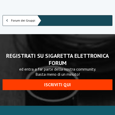
i
z
z
a
Forum dei Gruppi
REGISTRATI SU SIGARETTA ELETTRONICA
FORUM
ed entra a far parte della nostra community.
Basta meno di un minuto!
ISCRIVITI QUI