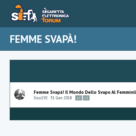
FEMME SVAPÀ!
Femme Svapà! Il Mondo Dello Svapo Al Femminile
Sissi192
31 Gen 2018
12
13