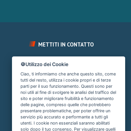
METTITI IN CONTATTO
FAI UNA DOMANDA
🍪Utilizzo dei Cookie
Chiedi un Consiglio
Ciao, ti informiamo che anche questo sito, come
SUPPORTO FORUM
tutti del resto, utilizza i cookie propri e di terze
parti per il suo funzionamento. Questi sono per
Area Ticket
noi utili al fine di svolgere le analisi del traffico del
sito e poter migliorare fruibilità e funzionamento
CONTATTA L'AMMINISTRAZIONE
delle pagine, compreso quelle che potrebbero
Clicca quì
presentare problematiche, per poter offrire un
servizio più accurato e performante a tutti gli
utenti. I cookie non essenziali saranno abilitati
solo dopo il tuo consenso. Per visualizzare quelli